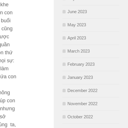
 khe
June 2023
ốn con
 buổi
May 2023
g cũng
được
April 2023
 quần
March 2023
ọn thứ
ọi sự:
February 2023
 làm
đứa con
January 2023
December 2022
không
iúp con
November 2022
g nhưng
 sở
October 2022
úng ta,