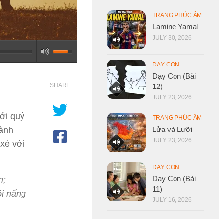
TRANG PHÚC ÂM
Lamine Yamal
JULY 30, 2026
DẠY CON
Dạy Con (Bài
SHARE
12)
JULY 23, 2026
với quý
TRANG PHÚC ÂM
Lửa và Lưỡi
ành
JULY 23, 2026
 xẻ với
DẠY CON
Dạy Con (Bài
n;
11)
ôi nấng
JULY 16, 2026