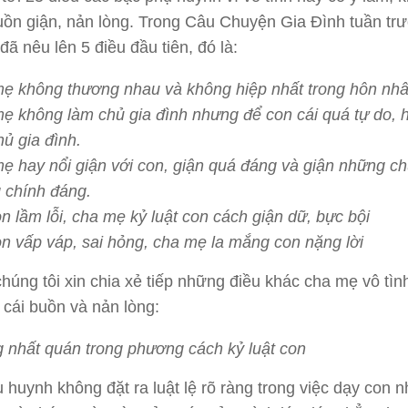
uồn giận, nản lòng. Trong Câu Chuyện Gia Đình tuần tr
đã nêu lên 5 điều đầu tiên, đó là:
ẹ không thương nhau và không hiệp nhất trong hôn nhâ
ẹ không làm chủ gia đình nhưng để con cái quá tự do, 
hủ gia đình.
ẹ hay nổi giận với con, giận quá đáng và giận những c
 chính đáng.
n lầm lỗi, cha mẹ kỷ luật con cách giận dữ, bực bội
on vấp váp, sai hỏng, cha mẹ la mắng con nặng lời
húng tôi xin chia xẻ tiếp những điều khác cha mẹ vô tìn
 cái buồn và nản lòng:
 nhất quán trong phương cách kỷ luật con
 huynh không đặt ra luật lệ rõ ràng trong việc dạy con 