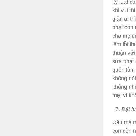
kỷ luật c
khi vui t
giận ai t
phạt con 
cha mẹ đa
lầm lỗi t
thuận với
sửa phạt 
quên làm 
không nói
không nhấ
mẹ, vì kh
Đặt l
Câu mà mộ
con còn n