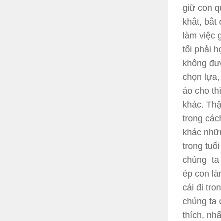
giữ con q
khắt, bắt
làm việc 
tối phải 
không đượ
chọn lựa,
áo cho th
khác. Thậ
trong các
khác nhữn
trong tuổi
chúng ta 
ép con là
cái đi tr
chúng ta 
thích, nh