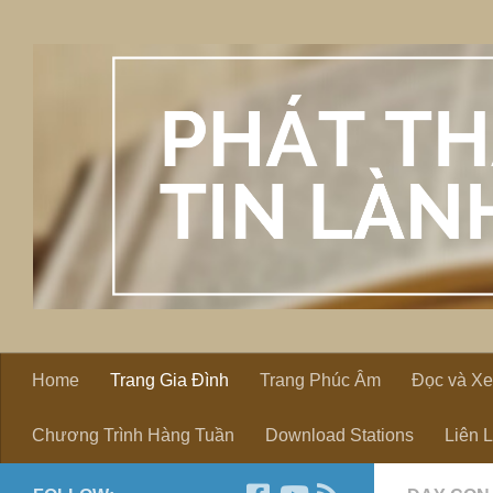
Skip to content
Home
Trang Gia Đình
Trang Phúc Âm
Đọc và X
Chương Trình Hàng Tuần
Download Stations
Liên 