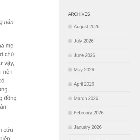
ARCHIVES
g nản
August 2026
July 2026
ha mẹ
ời chứ
June 2026
ư vậy,
May 2026
i nên
có
April 2026
òng.
ng đồng
March 2026
nản
February 2026
January 2026
n cứu
khiến