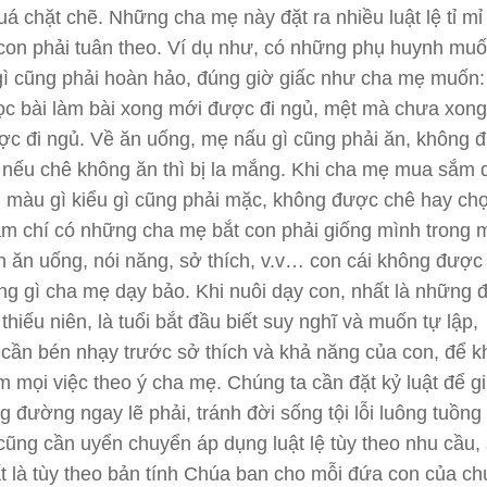
uá chặt chẽ. Những cha mẹ này đặt ra nhiều luật lệ tỉ mỉ
 con phải tuân theo. Ví dụ như, có những phụ huynh mu
gì cũng phải hoàn hảo, đúng giờ giấc như cha mẹ muốn:
học bài làm bài xong mới được đi ngủ, mệt mà chưa xon
c đi ngủ. Về ăn uống, mẹ nấu gì cũng phải ăn, không 
 nếu chê không ăn thì bị la mắng. Khi cha mẹ mua sắm
ì màu gì kiểu gì cũng phải mặc, không được chê hay ch
m chí có những cha mẹ bắt con phải giống mình trong m
h ăn uống, nói năng, sở thích, v.v… con cái không được
g gì cha mẹ dạy bảo. Khi nuôi dạy con, nhất là những 
 thiếu niên, là tuổi bắt đầu biết suy nghĩ và muốn tự lập,
cần bén nhạy trước sở thích và khả năng của con, để 
m mọi việc theo ý cha mẹ. Chúng ta cần đặt kỷ luật để g
ong đường ngay lẽ phải, tránh đời sống tội lỗi luông tuồn
cũng cần uyển chuyển áp dụng luật lệ tùy theo nhu cầu,
ất là tùy theo bản tính Chúa ban cho mỗi đứa con của ch