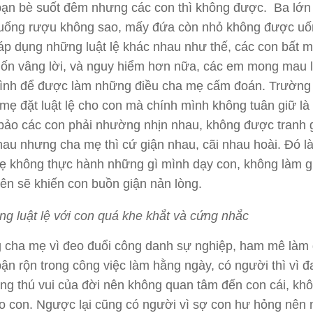
bạn bè suốt đêm nhưng các con thì không được. Ba lớn 
 uống rượu không sao, mấy đứa còn nhỏ không được uố
áp dụng những luật lệ khác nhau như thế, các con bất 
ốn vâng lời, và nguy hiểm hơn nữa, các em mong mau l
 đình để được làm những điều cha mẹ cấm đoán. Trườn
mẹ đặt luật lệ cho con mà chính mình không tuân giữ là 
bảo các con phải nhường nhịn nhau, không được tranh 
hau nhưng cha mẹ thì cứ giận nhau, cãi nhau hoài. Đó l
mẹ không thực hành những gì mình dạy con, không làm 
ên sẽ khiến con buồn giận nản lòng.
ng luật lệ với con quá khe khắt và cứng nhắc
 cha mẹ vì đeo đuổi công danh sự nghiệp, ham mê làm 
ận rộn trong công việc làm hằng ngày, có người thì vì 
ng thú vui của đời nên không quan tâm đến con cái, khô
ho con. Ngược lại cũng có người vì sợ con hư hỏng nên