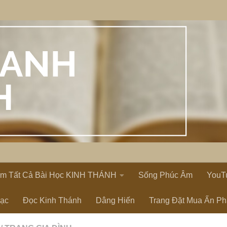
em Tất Cả Bài Học KINH THÁNH
Sống Phúc Âm
YouT
Lạc
Đọc Kinh Thánh
Dâng Hiến
Trang Đặt Mua Ấn P