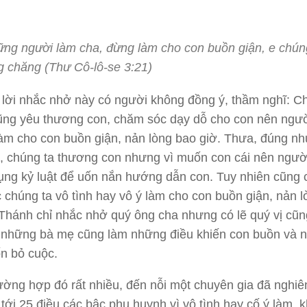
ng người làm cha, đừng làm cho con buồn giận, e chún
g chăng (Thư Cô-lô-se 3:21)
lời nhắc nhở này có người không đồng ý, thầm nghĩ: C
ũng yêu thương con, chăm sóc dạy dỗ cho con nên ngư
àm cho con buồn giận, nản lòng bao giờ. Thưa, đúng nh
, chúng ta thương con nhưng vì muốn con cái nên ngườ
ụng kỷ luật để uốn nắn hướng dẫn con. Tuy nhiên cũng 
 chúng ta vô tình hay vô ý làm cho con buồn giận, nản l
Thánh chỉ nhắc nhở quý ông cha nhưng có lẽ quý vị cũ
 những bà mẹ cũng làm những điều khiến con buồn và 
n bỏ cuộc.
ờng hợp đó rất nhiều, đến nỗi một chuyên gia đã nghiê
 tới 25 điều các bậc phụ huynh vì vô tình hay cố ý làm, 