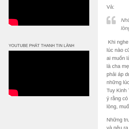
Và:
Nhữ
lòn
Khi nghe 
YOUTUBE PHÁT THANH TIN LÀNH
lúc nào c
ai muốn l
là cha mẹ
phải áp d
những lúc
Tuy Kinh 
ý rằng có
lòng, muố
Những trư
và nêu ra