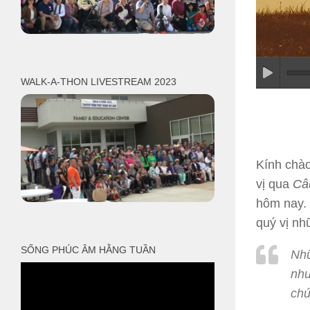
WALK-A-THON LIVESTREAM 2023
Kính chào
vị qua
Câ
hôm nay.
quý vị nh
SỐNG PHÚC ÂM HẰNG TUẦN
Nhữ
như
chú