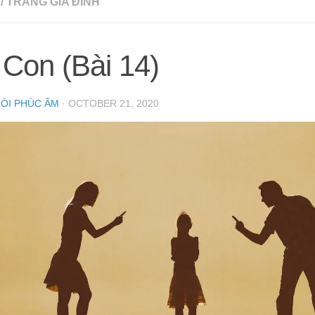
/
TRANG GIA ĐÌNH
Con (Bài 14)
NÓI PHÚC ÂM
·
OCTOBER 21, 2020