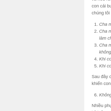
con cái b
chúng tôi 
Cha m
Cha m
làm c
Cha m
không
Khi co
Khi c
Sau đây c
khiến con
Không
Nhiều phụ