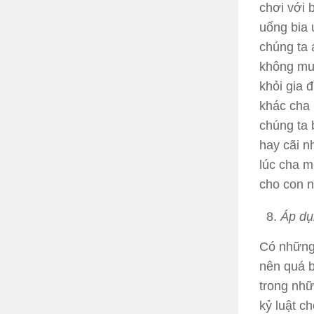
chơi với 
uống bia
chúng ta 
không mu
khỏi gia
khác cha 
chúng ta 
hay cãi n
lúc cha 
cho con n
Áp dụ
Có những
nên quá b
trong nhữ
kỷ luật c