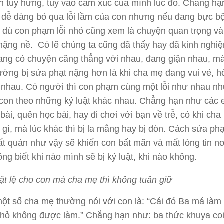
on tùy hứng, tùy vào cảm xúc của mình lúc đó. Chẳng h
hì dễ dàng bỏ qua lỗi lầm của con nhưng nếu đang bực bộ
hì dù con phạm lỗi nhỏ cũng xem là chuyện quan trọng v
nặng nề. Có lẽ chúng ta cũng đã thấy hay đã kinh nghiệ
ng có chuyện căng thẳng với nhau, đang giận nhau, m
hường bị sửa phạt nặng hơn là khi cha mẹ đang vui vẻ, h
 nhau. Có người thì con phạm cùng một lỗi như nhau n
con theo những kỷ luật khác nhau. Chẳng hạn như các
bài, quên học bài, hay đi chơi với bạn về trễ, có khi ch
 gì, mà lúc khác thì bị la mắng hay bị đòn. Cách sửa phạ
t quán như vậy sẽ khiến con bất mãn và mất lòng tin nơ
ông biết khi nào mình sẽ bị kỷ luật, khi nào không.
uật lệ cho con mà cha mẹ thì không tuân giữ
t số cha mẹ thường nói với con là: “Cái đó Ba má làm
hỏ không được làm.” Chẳng hạn như: ba thức khuya coi t