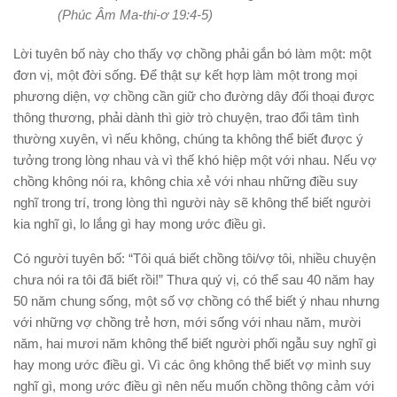
(Phúc Âm Ma-thi-ơ 19:4-5)
Lời tuyên bố này cho thấy vợ chồng phải gắn bó làm một: một
đơn vị, một đời sống. Để thật sự kết hợp làm một trong mọi
phương diện, vợ chồng cần giữ cho đường dây đối thoại được
thông thương, phải dành thì giờ trò chuyện, trao đổi tâm tình
thường xuyên, vì nếu không, chúng ta không thể biết được ý
tưởng trong lòng nhau và vì thế khó hiệp một với nhau. Nếu vợ
chồng không nói ra, không chia xẻ với nhau những điều suy
nghĩ trong trí, trong lòng thì người này sẽ không thể biết người
kia nghĩ gì, lo lắng gì hay mong ước điều gì.
Có người tuyên bố: “Tôi quá biết chồng tôi/vợ tôi, nhiều chuyện
chưa nói ra tôi đã biết rồi!” Thưa quý vị, có thể sau 40 năm hay
50 năm chung sống, một số vợ chồng có thể biết ý nhau nhưng
với những vợ chồng trẻ hơn, mới sống với nhau năm, mười
năm, hai mươi năm không thể biết người phối ngẫu suy nghĩ gì
hay mong ước điều gì. Vì các ông không thể biết vợ mình suy
nghĩ gì, mong ước điều gì nên nếu muốn chồng thông cảm với