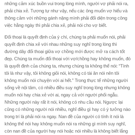
những cảm xúc buồn vui trong lòng mình, người vợ phải nói ra,
phải chia xẻ. Tương tự như vậy, nếu các ông muốn vợ hiểu và
thông cảm với những gánh nặng mình phải đối diện trong công
việc hằng ngày thì phải chia xẻ, phải nói cho vợ biết.
Đối thoại là quyết định của ý chí, chúng ta phải muốn nói, phải
quyết định chia xẻ với nhau những suy nghĩ trong lòng thì
đường dây đối thoại giữa vợ chồng mới được mở ra cách tốt
đẹp. Chúng ta muốn đối thoại với vợ/chồng hay không muốn, đó
là quyết định của chúng ta, nhưng chúng ta không thể nói: “Tính
tôi là như vậy, tôi không giỏi nói, không có tài ăn nói nên tôi
không muốn nói chuyện với ai hết.” Trong thực tế những người
sống về nội tâm, có nhiều điều suy nghĩ trong lòng nhưng không
muốn nói hay chia xẻ với ai, ngay cả với người phối ngẫu.
Những người này rất ít nói, không có nhu cầu nói. Ngược lại
cũng có những người nói nhiều, nghĩ điều gì hay có ý tưởng nào
trong trí là phải nói ra ngay. Nan đề của người có tính ít nói là
không thể nói hay không muốn nói ra những gì mình suy nghĩ,
còn nan đề của người hay nói hoặc nói nhiều là không biết lắng