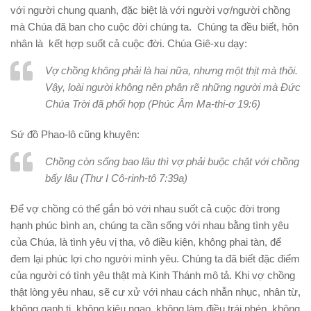
với người chung quanh, đặc biệt là với người vợ/người chồng
mà Chúa đã ban cho cuộc đời chúng ta. Chúng ta đều biết, hôn
nhân là kết hợp suốt cả cuộc đời. Chúa Giê-xu dạy:
Vợ chồng không phải là hai nữa, nhưng một thịt mà thôi.
Vậy, loài người không nên phân rẽ những người mà Đức
Chúa Trời đã phối hợp (Phúc Âm Ma-thi-ơ 19:6)
Sứ đồ Phao-lô cũng khuyên:
Chồng còn sống bao lâu thì vợ phải buộc chặt với chồng
bấy lâu (Thư I Cô-rinh-tô 7:39a)
Để vợ chồng có thể gắn bó với nhau suốt cả cuộc đời trong
hạnh phúc bình an, chúng ta cần sống với nhau bằng tình yêu
của Chúa, là tình yêu vị tha, vô điều kiện, không phai tàn, để
đem lại phúc lợi cho người mình yêu. Chúng ta đã biết đặc điểm
của người có tình yêu thật mà Kinh Thánh mô tả. Khi vợ chồng
thật lòng yêu nhau, sẽ cư xử với nhau cách nhẫn nhục, nhân từ,
không ganh tị, không kiêu ngạo, không làm điều trái phép, không