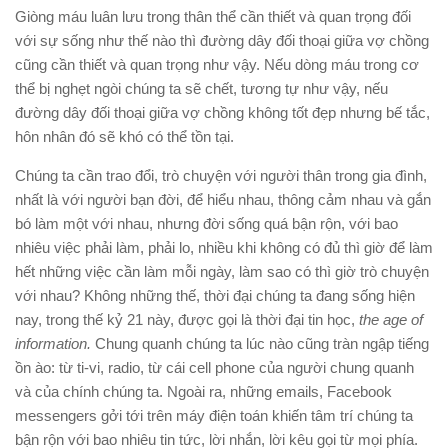
Giòng máu luân lưu trong thân thể cần thiết và quan trọng đối
với sự sống như thế nào thì đường dây đối thoại giữa vợ chồng
cũng cần thiết và quan trọng như vậy. Nếu dòng máu trong cơ
thể bị nghẹt ngòi chúng ta sẽ chết, tương tự như vậy, nếu
đường dây đối thoại giữa vợ chồng không tốt đẹp nhưng bế tắc,
hôn nhân đó sẽ khó có thể tồn tại.
Chúng ta cần trao đổi, trò chuyện với người thân trong gia đình,
nhất là với người bạn đời, để hiểu nhau, thông cảm nhau và gắn
bó làm một với nhau, nhưng đời sống quá bận rộn, với bao
nhiêu việc phải làm, phải lo, nhiều khi không có đủ thì giờ để làm
hết những việc cần làm mỗi ngày, làm sao có thì giờ trò chuyện
với nhau? Không những thế, thời đại chúng ta đang sống hiện
nay, trong thế kỷ 21 này, được gọi là thời đại tin học,
the
age of
information.
Chung quanh chúng ta lúc nào cũng tràn ngập tiếng
ồn ào: từ ti-vi, radio, từ cái cell phone của người chung quanh
và của chính chúng ta. Ngoài ra, những emails, Facebook
messengers gởi tới trên máy điện toán khiến tâm trí chúng ta
bận rộn với bao nhiêu tin tức, lời nhắn, lời kêu gọi từ mọi phía.