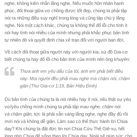
nghe, không kiên nhẫn lắng nghe. Nếu muốn hôn nhân hạnh
phúc, đối thoại giữa vợ chồng được tốt đẹp, chúng ta phải tập
nói ra những điều suy nghĩ trong lòng và cũng tập chú ý lắng
nghe. Nói một cách khác, chúng ta không thể đổ lỗi cho tính ít
nói hay tính nói nhiều của mình nhưng phải khắc phục bản tính
tự nhiên đó và quyết định chia xẻ trao đổi với người bạn đời.
Về cách đối thoại giữa người này với người kia, sứ đồ Gia-cơ
biết chúng ta hay đổ lỗi cho bản tính của mình nên ông khuyên:
Thưa anh em yêu dấu của tôi, anh em phải biết điều
này: Mọi người đều phải mau nghe mà chậm nói, chậm
giận (Thư Gia-cơ 1:19,
Bản Hiệu Đính
)
Dù bản tính của chúng ta là nói nhiều hay ít nói, nếu thật sự yêu
vợ/yêu chồng mình chúng ta phải tập
mau nghe, chậm nói
và
chậm giận,
tức là phải sẵn sàng lắng nghe, nghe đầy đủ rồi
mới nói và không dễ giận. Làm sao có thể thực hành lời Chúa
dạy? Khi chúng ta đặt đức tin nơi Chúa Cứu Thế Giê-xu, hết
lòng nhờ Chúa để sống theo lời Chúa dạy, Ngài sẽ giúp sức cho