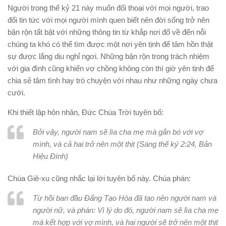
Người trong thế kỷ 21 này muốn đối thoại với mọi người, trao
đổi tin tức với mọi người mình quen biết nên đời sống trở nên
bận rộn tất bật với những thông tin từ khắp nơi đổ về đến nỗi
chúng ta khó có thể tìm được một nơi yên tịnh để tâm hồn thật
sự được lắng dịu nghỉ ngơi. Những bận rộn trong trách nhiệm
với gia đình cũng khiến vợ chồng không còn thì giờ yên tịnh để
chia sẻ tâm tình hay trò chuyện với nhau như những ngày chưa
cưới.
Khi thiết lập hôn nhân, Đức Chúa Trời tuyên bố:
Bởi vậy, người nam sẽ lìa cha mẹ mà gắn bó với vợ
mình, và cả hai trở nên một thịt (Sáng thế ký 2:24,
Bản
Hiệu Đính
)
Chúa Giê-xu cũng nhắc lại lời tuyên bố này. Chúa phán:
Từ hồi ban đầu Đấng Tạo Hóa đã tạo nên người nam và
người nữ, và phán: Vì lý do đó, người nam sẽ lìa cha mẹ
mà kết hợp với vợ mình, và hai người sẽ trở nên một thịt