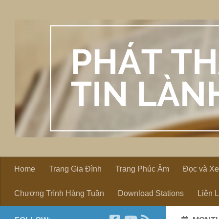
Skip to content
Home
Trang Gia Đình
Trang Phúc Âm
Đọc và X
Chương Trình Hàng Tuần
Download Stations
Liên 