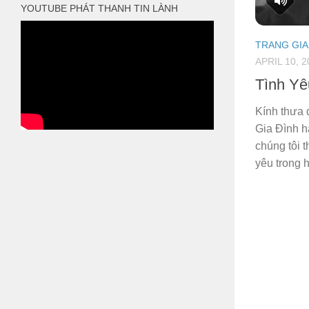
YOUTUBE PHÁT THANH TIN LÀNH
TRANG GIA
APRIL 10, 2
Tình Yê
Kính thưa 
Gia Đình h
chúng tôi t
yêu trong 