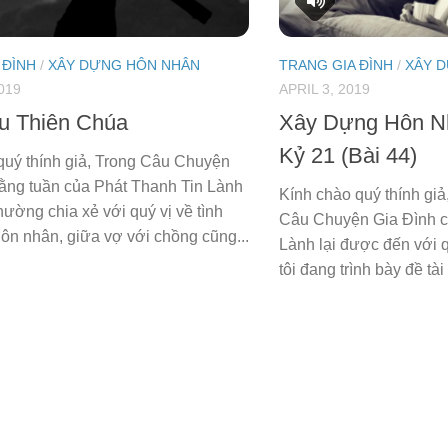
 ĐÌNH
/
XÂY DỰNG HÔN NHÂN
TRANG GIA ĐÌNH
/
XÂY 
019
APRIL 3, 2019
u Thiên Chúa
Xây Dựng Hôn N
Kỷ 21 (Bài 44)
quý thính giả, Trong Câu Chuyện
ằng tuần của Phát Thanh Tin Lành
Kính chào quý thính gi
hường chia xẻ với quý vị về tình
Câu Chuyện Gia Đình c
hôn nhân, giữa vợ với chồng cũng...
Lành lại được đến với 
tôi đang trình bày đề tà