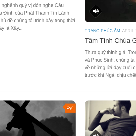
 nghênh quý vị đón nghe Câu
a Đình của Phát Thanh Tin Lành
ủ đề chúng tôi trình bày trong thời
y là Xây...
TRANG PHÚC ÂM
APRIL 
Tâm Tình Chúa G
Thưa quý thính giả, T
và Phục Sinh, chúng ta 
về những lời dạy cuối 
trước khi Ngài chịu chết v
0