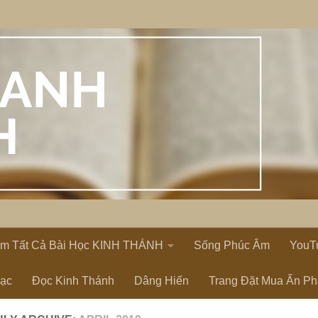
em Tất Cả Bài Học KINH THÁNH
Sống Phúc Âm
YouT
Lạc
Đọc Kinh Thánh
Dâng Hiến
Trang Đặt Mua Ấn P