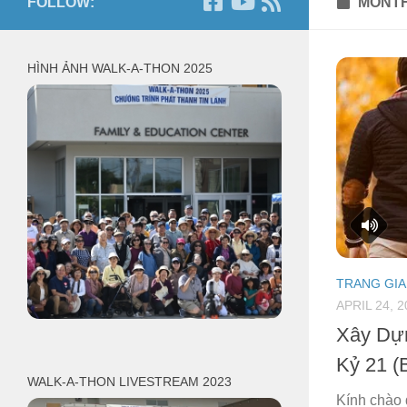
FOLLOW:
MONTH
HÌNH ẢNH WALK-A-THON 2025
TRANG GIA
APRIL 24, 2
Xây Dự
Kỷ 21 (
WALK-A-THON LIVESTREAM 2023
Kính chào q