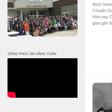
được hoan
Chuyện Gi
hôm nay. Ch
gian gần đâ
SỐNG PHÚC ÂM HẰNG TUẦN