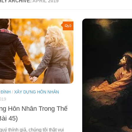
LY ARCHIVE:
APRIL 2019
0
 ĐÌNH
/
XÂY DỰNG HÔN NHÂN
019
ng Hôn Nhân Trong Thế
Bài 45)
uý thính giả, chúng tôi thật vui