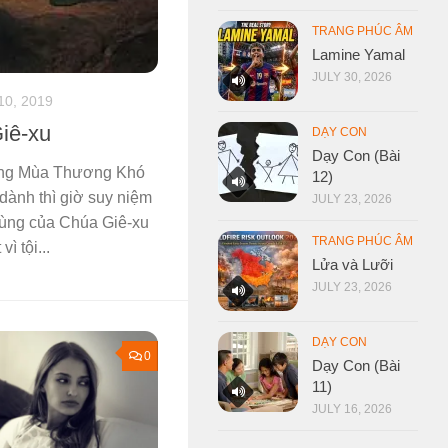
TRANG PHÚC ÂM
Lamine Yamal
JULY 30, 2026
10, 2019
iê-xu
DẠY CON
Dạy Con (Bài
rong Mùa Thương Khó
12)
dành thì giờ suy niệm
JULY 23, 2026
cùng của Chúa Giê-xu
TRANG PHÚC ÂM
ì tội...
Lửa và Lưỡi
JULY 23, 2026
DẠY CON
0
Dạy Con (Bài
11)
JULY 16, 2026