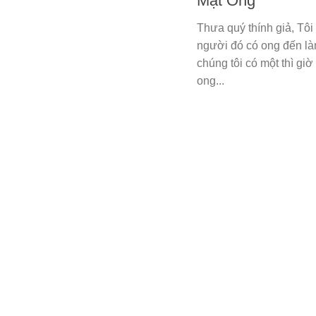
Mật Ong
Thưa quý thính giả, Tô
người đó có ong đến là
chúng tôi có một thì giờ 
ong...