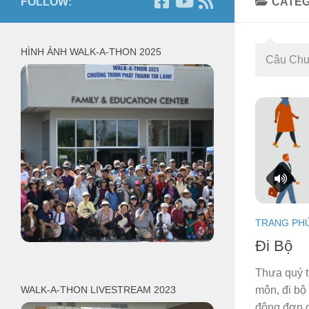
FOLLOW:
CATE
HÌNH ẢNH WALK-A-THON 2025
Câu Chu
TRANG PH
Đi Bộ
Thưa quý t
môn, đi bộ
WALK-A-THON LIVESTREAM 2023
động đơn g