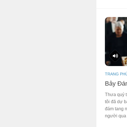
TRANG PH
Bảy Đá
Thưa quý t
tôi đã dự 
đám tang n
người qua đ