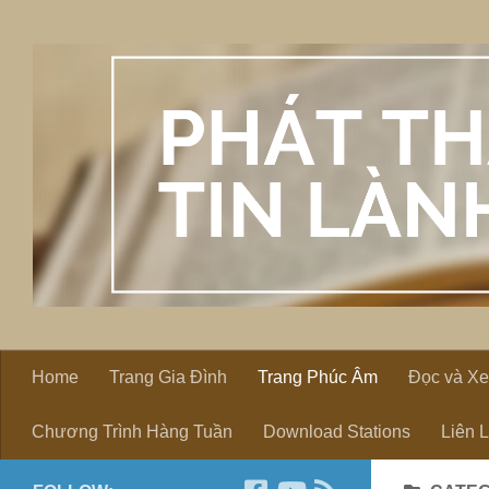
Skip to content
Home
Trang Gia Đình
Trang Phúc Âm
Đọc và X
Chương Trình Hàng Tuần
Download Stations
Liên 