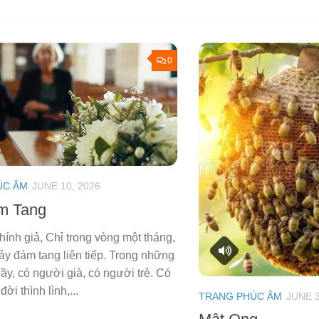
0
ÚC ÂM
JUNE 10, 2026
m Tang
hính giả, Chỉ trong vòng một tháng,
bảy đám tang liên tiếp. Trong những
ầy, có người già, có người trẻ. Có
ời thình lình,...
TRANG PHÚC ÂM
JUNE 3