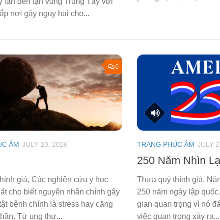
 lan đến tận vùng Trung Tây với
ắp nơi gây nguy hại cho...
0
ÚC ÂM
JULY 10, 2026
TRANG PHÚC ÂM
JULY 2
250 Năm Nhìn Lạ
hính giả, Các nghiên cứu y học
Thưa quý thính giả, Nă
ất cho biết nguyên nhân chính gây
250 năm ngày lập quốc.
tật bệnh chính là stress hay căng
gian quan trọng vì nó 
thần. Từ ung thư...
việc quan trọng xảy ra...