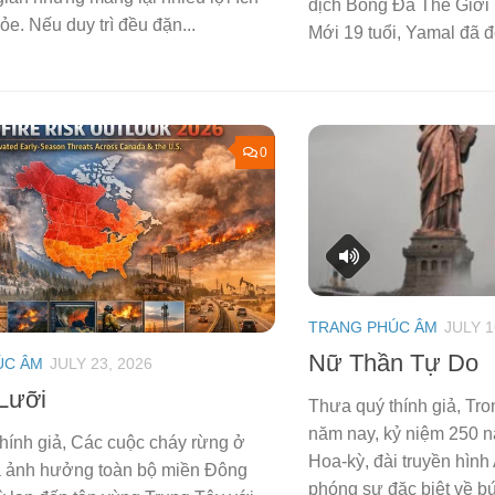
địch Bóng Đá Thế Giới
e. Nếu duy trì đều đặn...
Mới 19 tuổi, Yamal đã đe
0
TRANG PHÚC ÂM
JULY 1
Nữ Thần Tự Do
ÚC ÂM
JULY 23, 2026
Lưỡi
Thưa quý thính giả, Tr
năm nay, kỷ niệm 250 n
hính giả, Các cuộc cháy rừng ở
Hoa-kỳ, đài truyền hìn
 ảnh hưởng toàn bộ miền Đông
phóng sự đặc biệt về bứ