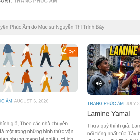
GORY:
TRANG PHÚC ÂM
yện Phúc Âm do Mục sư Nguyễn Thỉ Trình Bày
0
ÚC ÂM
AUGUST 6, 2026
TRANG PHÚC ÂM
JULY 3
Lamine Yamal
hính giả, Theo các nhà chuyên
Thưa quý thính giả, La
 là một trong những hình thức vận
nổi tiếng nhất của Tây-
iản nhưng mang lại nhiều lợi ích