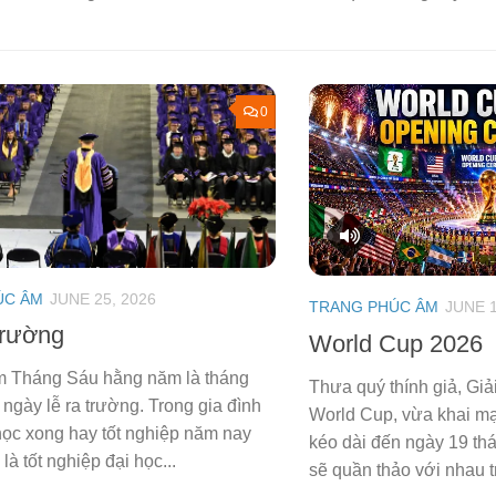
0
ÚC ÂM
JUNE 25, 2026
TRANG PHÚC ÂM
JUNE 1
Trường
World Cup 2026
 Tháng Sáu hằng năm là tháng
Thưa quý thính giả, Gi
ngày lễ ra trường. Trong gia đình
World Cup, vừa khai mạ
học xong hay tốt nghiệp năm nay
kéo dài đến ngày 19 th
à tốt nghiệp đại học...
sẽ quần thảo với nhau tr