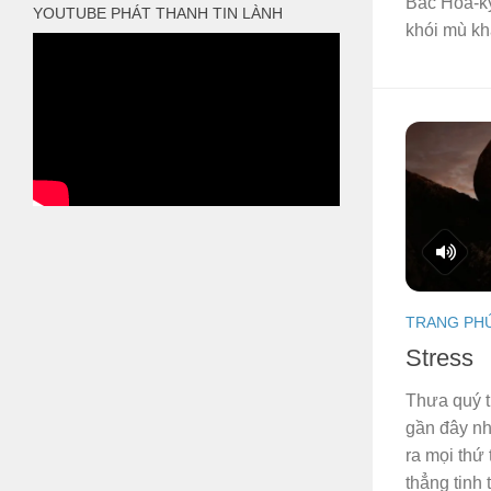
Bắc Hoa-kỳ
YOUTUBE PHÁT THANH TIN LÀNH
khói mù kh
TRANG PH
Stress
Thưa quý t
gần đây nh
ra mọi thứ 
thẳng tinh 