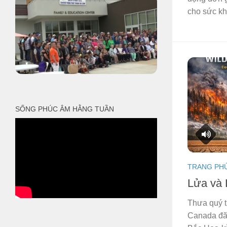
cho sức khỏ
SỐNG PHÚC ÂM HẰNG TUẦN
TRANG PH
Lửa và 
Thưa quý t
Canada đã