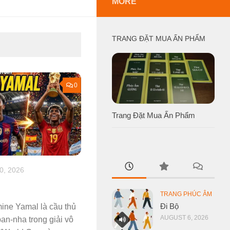
MORE
TRANG ĐẶT MUA ẤN PHẨM
0
Trang Đặt Mua Ấn Phẩm
0, 2026
TRANG PHÚC ÂM
Đi Bộ
mine Yamal là cầu thủ
AUGUST 6, 2026
ban-nha trong giải vô