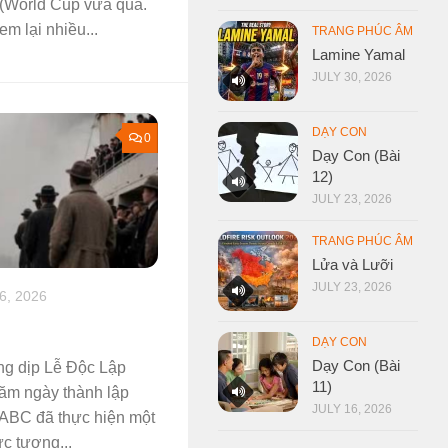
 (World Cup vừa qua.
m lại nhiều...
TRANG PHÚC ÂM
Lamine Yamal
JULY 30, 2026
DẠY CON
0
Dạy Con (Bài
12)
JULY 23, 2026
TRANG PHÚC ÂM
Lửa và Lưỡi
JULY 23, 2026
6, 2026
DẠY CON
Dạy Con (Bài
ong dịp Lễ Độc Lập
11)
ăm ngày thành lập
JULY 16, 2026
h ABC đã thực hiện một
c tượng...