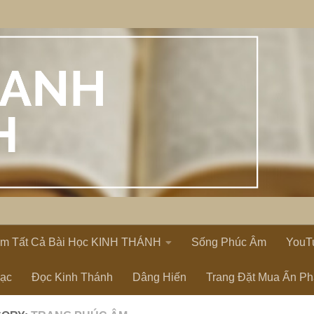
em Tất Cả Bài Học KINH THÁNH
Sống Phúc Âm
YouT
Lạc
Đọc Kinh Thánh
Dâng Hiến
Trang Đặt Mua Ấn P