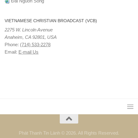
Đài Nguồn Sống
VIETNAMESE CHRISTIAN BROADCAST (VCB)
2275 W. Lincoln Avenue
Anaheim, CA 92801, USA
Phone:
(714) 533-2278
Email:
E-mail Us
Phát Thanh Tin Lành © 2026. All Rights Reserved.