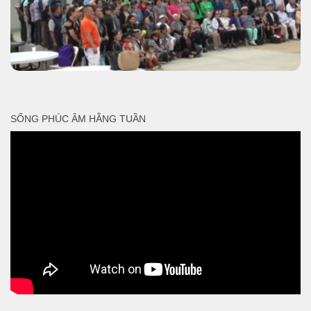
SỐNG PHÚC ÂM HẰNG TUẦN