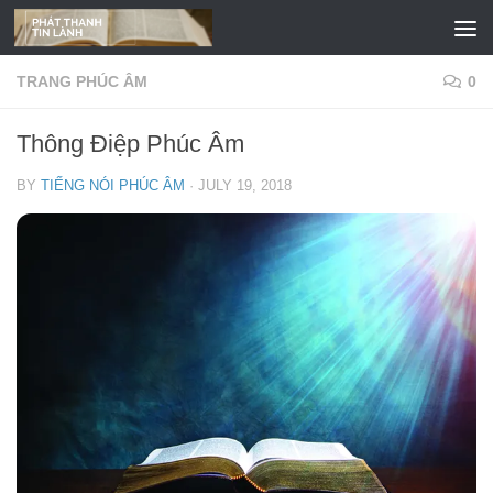
Skip to content
TRANG PHÚC ÂM
0
Thông Điệp Phúc Âm
BY
TIẾNG NÓI PHÚC ÂM
·
JULY 19, 2018