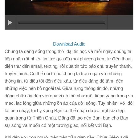
Download Audio
Chúng ta đang sống trong thời đại tin học và mỗi ngày chúng ta
tiếp nhận rất nhiều tin tức qua đủ mọi phương tiện, từ điện thoại,
điện thư đến email, texting, rồi qua tin tức báo chí, truyền thanh,
truyền hình. Có thể nói trí óc chúng ta tràn ngập với những
thông tin, từ điều tốt đến điều xấu, từ điều đáng để tâm, đến
những việc nên bỏ ngoài tai. Giữa rừng thông tin đó, những
dòng chữ nầy đến với quý vị có thể như một tiếng vang trong sa
mạc, lạc lõng giữa những ồn ào của đời sống. Tuy nhiên, với đôi
tai bén nhạy, tôi hy vọng Bạn có thể nhận được một sứ điệp
quan trọng từ Thiên Chúa, Đấng đã tạo nên Bạn, ban cho Bạn
sự sống và muốn có một tương giao, nối kết với Bạn.
Khi đến với con người trên trên trần gian nầy, Chúa Giê-xu đã