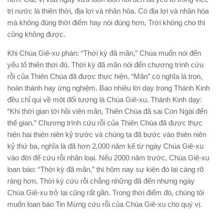
trị nước là thiên thời, địa lợi và nhân hòa. Có địa lợi và nhân hòa
mà không đúng thời điểm hay nói đúng hơn, Trời không cho thì
cũng không được.
Khi Chúa Giê-xu phán: “Thời kỳ đã mãn,” Chúa muốn nói đến
yếu tố thiên thời đó. Thời kỳ đã mãn nói đến chương trình cứu
rỗi của Thiên Chúa đã được thực hiện. “Mãn” có nghĩa là trọn,
hoàn thành hay ứng nghiệm. Bao nhiêu lời dạy trong Thánh Kinh
đều chỉ qui về một đối tượng là Chúa Giê-xu. Thánh Kinh dạy:
“Khi thời gian tới hồi viên mãn, Thiên Chúa đã sai Con Ngài đến
thế gian.” Chương trình cứu rỗi của Thiên Chúa đã được thực
hiện hai thiên niên kỷ trước và chúng ta đã bước vào thiên niên
kỷ thứ ba, nghĩa là đã hơn 2,000 năm kể từ ngày Chúa Giê-xu
vào đời để cứu rỗi nhân loại. Nếu 2000 năm trước, Chúa Giê-xu
loan báo: “Thời kỳ đã mãn,” thì hôm nay sự kiện đó lại càng rõ
ràng hơn. Thời kỳ cứu rỗi chẳng những đã đến nhưng ngày
Chúa Giê-xu trở lại cũng rất gần. Trong thời điểm đó, chúng tôi
muốn loan báo Tin Mừng cứu rỗi của Chúa Giê-xu cho quý vị.