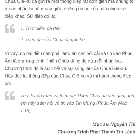
Chúa Giê-xu đã gửi ra một thông điệp rất đơn giản mà chúng tôi
muốn nhắc lại hôm nay giữa những ồn ào của bao nhiêu sứ
điệp khác. Sứ điệp đó là:
1. Thời điểm đã đến
2. Triều đại của Chúa đã gần kề
Vì vậy, có hai điều cần phải làm: ăn năn hối cải và tin vào Phúc
Âm là chương trình Thiên Chúa dùng để cứu rỗi nhân loại.
Chương trình đó là sự chết và sự sống lại của Chúa Giê-xu.
Hãy đọc lại thông điệp của Chúa Giê-xu và thi hành thông điệp
đó:
Thời kỳ đã mãn và triều đại Thiên Chúa đã đến gần, anh
em hãy sám hối và tin vào Tin Mừng (Phúc Âm Mác
1:15)
Mục sư Nguyễn Thỉ
Chương Trình Phát Thanh Tin Lành