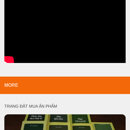
MORE
TRANG ĐẶT MUA ẤN PHẨM