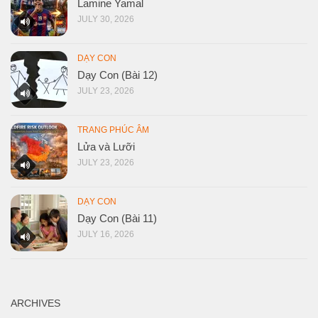
Lamine Yamal
JULY 30, 2026
DẠY CON
Dạy Con (Bài 12)
JULY 23, 2026
TRANG PHÚC ÂM
Lửa và Lưỡi
JULY 23, 2026
DẠY CON
Dạy Con (Bài 11)
JULY 16, 2026
ARCHIVES