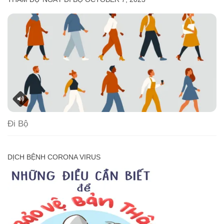
Đi Bộ
DỊCH BỆNH CORONA VIRUS