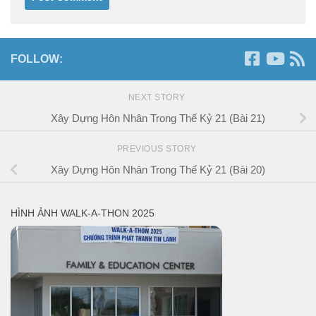
FOLLOW:
NEXT STORY
Xây Dựng Hôn Nhân Trong Thế Kỷ 21 (Bài 21)
PREVIOUS STORY
Xây Dựng Hôn Nhân Trong Thế Kỷ 21 (Bài 20)
HÌNH ẢNH WALK-A-THON 2025