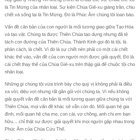
là Tin Mừng của nhân loại. Sự kiện Chúa Giê-xu giáng trần, chịu
chết và sống lại là Tin Mừng. Đó là Phúc Âm chúng tôi loan báo.
Vấn đề căn bản của con người là mối tương giao giữa Tạo Hóa
và tạo vật. Chúng ta được Thiên Chúa tạo dựng nhưng đã tẻ
tách con đường của Thiên Chúa. Thánh Kinh gọi đó là tội, là
phân cách, là chết. Vì đó là sự chết nên phải có một cái chết
khác thế vào, vấn đề của con người mới được giải quyết. Đó là
cái chết thay thế của Chúa Giê-xu trên thập giá để chuộc tội cho
nhân loại.
Những gì chúng tôi vừa trình bày cho quý vị không phải là điều
xa vời, diệu vợi nhưng rất gần gũi với chúng ta. Vì nếu không
giải quyết vấn đề căn bản là mối tương quan giữa chúng ta với
Thiên Chúa, mọi vấn đề khác sẽ vẫn còn đó. Mối quan hệ gia
đình, mối quan hệ cha mẹ, con cái, vợ chồng, anh chị em bạn
hữu… chỉ thật sự được giải quyết khi mọi người gặp nhau trong
Phúc Âm của Chúa Cứu Thế.