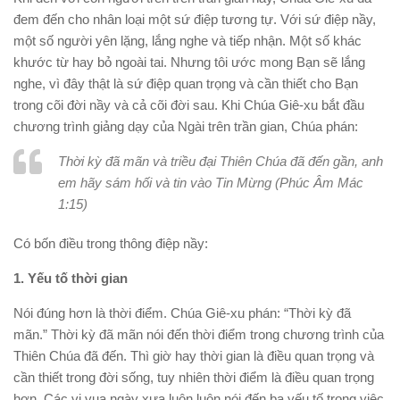
đem đến cho nhân loại một sứ điệp tương tự. Với sứ điệp nầy,
một số người yên lặng, lắng nghe và tiếp nhận. Một số khác
khước từ hay bỏ ngoài tai. Nhưng tôi ước mong Bạn sẽ lắng
nghe, vì đây thật là sứ điệp quan trọng và cần thiết cho Bạn
trong cõi đời nầy và cả cõi đời sau. Khi Chúa Giê-xu bắt đầu
chương trình giảng dạy của Ngài trên trần gian, Chúa phán:
Thời kỳ đã mãn và triều đại Thiên Chúa đã đến gần, anh
em hãy sám hối và tin vào Tin Mừng (Phúc Âm Mác
1:15)
Có bốn điều trong thông điệp nầy:
1. Yếu tố thời gian
Nói đúng hơn là thời điểm. Chúa Giê-xu phán: “Thời kỳ đã
mãn.” Thời kỳ đã mãn nói đến thời điểm trong chương trình của
Thiên Chúa đã đến. Thì giờ hay thời gian là điều quan trọng và
cần thiết trong đời sống, tuy nhiên thời điểm là điều quan trọng
hơn. Các vị vua ngày xưa luôn luôn nói đến ba yếu tố trong việc