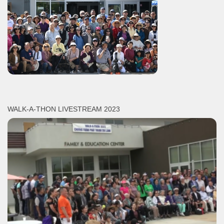
WALK-A-THON LIVESTREAM 2023