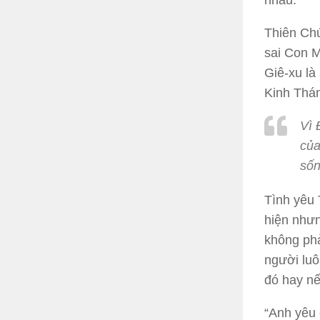
Thiên Chú
sai Con M
Giê-xu là
Kinh Thá
Vì 
của
sốn
Tình yêu 
hiện nhưn
không phả
người luô
đó hay nế
“Anh yêu 