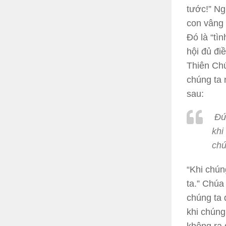
tước!” Ng
con vâng 
Đó là “tì
hội đủ đi
Thiên Chú
chúng ta 
sau:
Đức
khi
chú
“Khi chún
ta.” Chúa
chúng ta 
khi chúng
không ra 