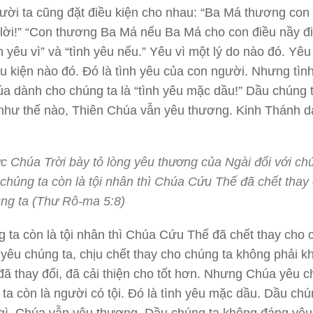
ười ta cũng đặt điều kiện cho nhau: “Ba Má thương con
lời!” “Con thương Ba Má nếu Ba Má cho con điều nầy đi
nh yêu vì” và “tình yêu nếu.” Yêu vì một lý do nào đó. Yê
ều kiện nào đó. Đó là tình yêu của con người. Nhưng tìn
a dành cho chúng ta là “tình yêu mặc dầu!” Dầu chúng 
như thế nào, Thiên Chúa vẫn yêu thương. Kinh Thánh 
 Chúa Trời bày tỏ lòng yêu thương của Ngài đối với chú
 chúng ta còn là tội nhân thì Chúa Cứu Thế đã chết thay
ng ta (Thư Rô-ma 5:8)
g ta còn là tội nhân thì Chúa Cứu Thế đã chết thay cho
 yêu chúng ta, chịu chết thay cho chúng ta không phải kh
đã thay đổi, đã cải thiện cho tốt hơn. Nhưng Chúa yêu c
 ta còn là người có tội. Đó là tình yêu mặc dầu. Dầu chú
gì, Chúa vẫn yêu thương. Dầu chúng ta không đáng yê