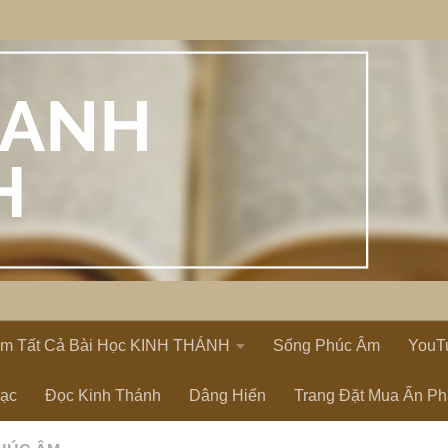
em Tất Cả Bài Học KINH THÁNH
Sống Phúc Âm
YouT
Lạc
Đọc Kinh Thánh
Dâng Hiến
Trang Đặt Mua Ấn P