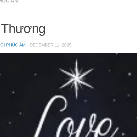
HÚC ÂM
 Thương
NÓI PHÚC ÂM
·
DECEMBER 11, 2025