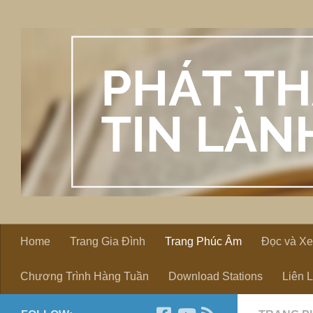
Skip to content
Home
Trang Gia Đình
Trang Phúc Âm
Đọc và X
Chương Trình Hàng Tuần
Download Stations
Liên 