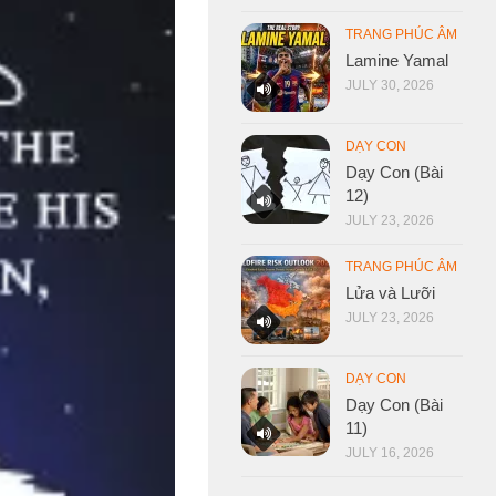
TRANG PHÚC ÂM
Lamine Yamal
JULY 30, 2026
DẠY CON
Dạy Con (Bài
12)
JULY 23, 2026
TRANG PHÚC ÂM
Lửa và Lưỡi
JULY 23, 2026
DẠY CON
Dạy Con (Bài
11)
JULY 16, 2026