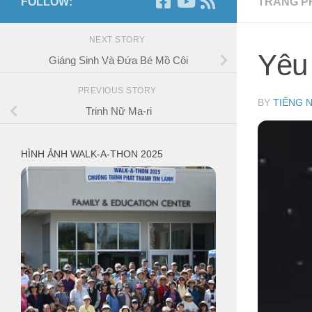
FOLLOW:
TRANG P
NEXT STORY
Yêu
Giáng Sinh Và Đứa Bé Mồ Côi
PREVIOUS STORY
BY
TIẾNG 
Trinh Nữ Ma-ri
HÌNH ẢNH WALK-A-THON 2025