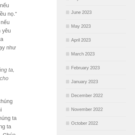
 nếu
June 2023
ều nọ.”
u nếu
May 2023
h yêu
ta
April 2023
dạy như
March 2023
February 2023
ng ta,
 cho
January 2023
December 2022
 chúng
November 2022
i
húng ta
October 2022
ng ta
u, Chúa