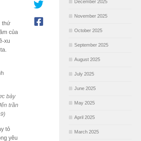
December 2025
November 2025
 thứ
October 2025
tâm của
ê-xu
September 2025
ta.
August 2025
nh
July 2025
June 2025
ợc bày
May 2025
đến trần
9)
April 2025
y tỏ
March 2025
ông yêu