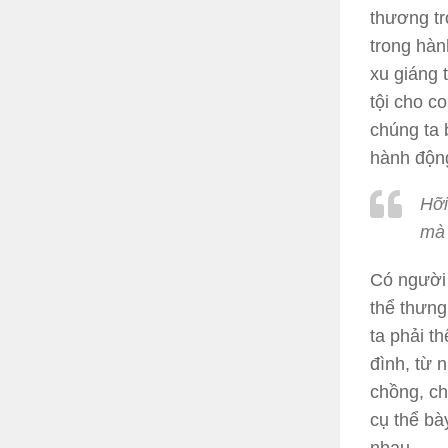
thương tr
trong hàn
xu giáng 
tội cho c
chúng ta 
hành động
Hỡi
mà 
Có người
thể thưng
ta phải t
đình, từ 
chồng, c
cụ thể bà
nhau.