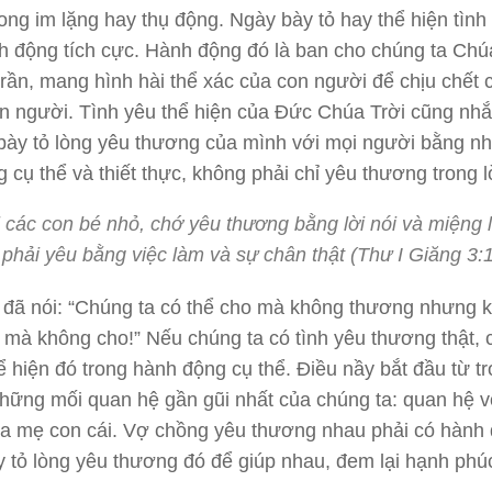
ong im lặng hay thụ động. Ngày bày tỏ hay thể hiện tình
h động tích cực. Hành động đó là ban cho chúng ta Chú
trần, mang hình hài thể xác của con người để chịu chết 
on người. Tình yêu thể hiện của Đức Chúa Trời cũng nh
bày tỏ lòng yêu thương của mình với mọi người bằng n
 cụ thể và thiết thực, không phải chỉ yêu thương trong lờ
 các con bé nhỏ, chớ yêu thương bằng lời nói và miệng l
phải yêu bằng việc làm và sự chân thật (Thư I Giăng 3:
 đã nói: “Chúng ta có thể cho mà không thương nhưng 
 mà không cho!” Nếu chúng ta có tình yêu thương thật,
hể hiện đó trong hành động cụ thể. Điều nầy bắt đầu từ tr
những mối quan hệ gần gũi nhất của chúng ta: quan hệ 
ha mẹ con cái. Vợ chồng yêu thương nhau phải có hành
y tỏ lòng yêu thương đó để giúp nhau, đem lại hạnh phú