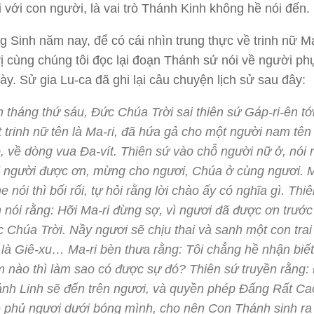
 với con người, là vai trò Thánh Kinh không hề nói đến.
 Sinh năm nay, để có cái nhìn trung thực về trinh nữ Ma
ị cùng chúng tôi đọc lại đoạn Thánh sử nói về người ph
này. Sử gia Lu-ca đã ghi lại câu chuyện lịch sử sau đây:
 tháng thứ sáu, Đức Chúa Trời sai thiên sứ Gáp-ri-ên tớ
 trinh nữ tên là Ma-ri, đã hứa gả cho một người nam tên 
, về dòng vua Đa-vít. Thiên sứ vào chỗ người nữ ở, nói 
 người được ơn, mừng cho ngươi, Chúa ở cùng ngươi. M
e nói thì bối rối, tự hỏi rằng lời chào ấy có nghĩa gì. Thi
 nói rằng: Hỡi Ma-ri đừng sợ, vì ngươi đã được ơn trướ
 Chúa Trời. Nầy ngươi sẽ chịu thai và sanh một con trai
 là Giê-xu… Ma-ri bèn thưa rằng: Tôi chẳng hề nhận biế
 nào thì làm sao có được sự đó? Thiên sứ truyền rằng:
nh Linh sẽ đến trên ngươi, và quyền phép Đấng Rất Ca
 phủ ngươi dưới bóng mình, cho nên Con Thánh sinh ra