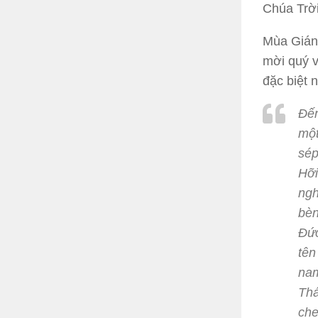
Chúa Trời
Mùa Giáng
mời quý v
đặc biệt 
Đến
một
sép
Hỡi
ngh
bèn
Đức
tên
nam
Thá
che