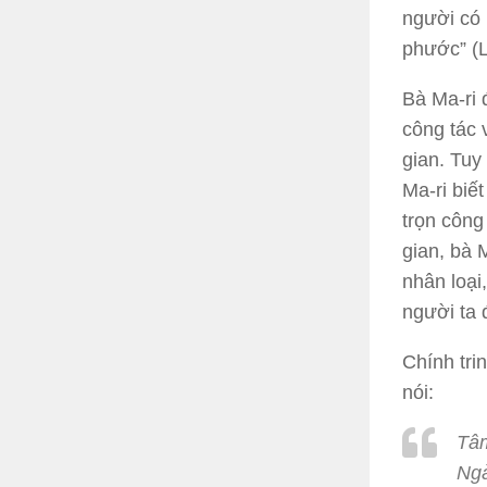
người có 
phước” (L
Bà Ma-ri
công tác 
gian. Tuy
Ma-ri biế
trọn công
gian, bà 
nhân loại
người ta 
Chính tri
nói:
Tâm
Ngà