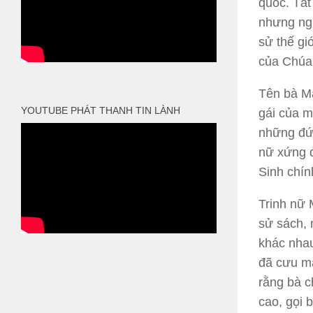
quốc. Tất
nhưng ngư
sử thế gi
của Chúa 
Tên bà Ma
YOUTUBE PHÁT THANH TIN LÀNH
gái của m
những đức
nữ xứng đ
Sinh chín
Trinh nữ 
sử sách, 
khác nhau
đã cưu ma
rằng bà c
cao, gọi 