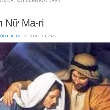
A ĐÌNH
/
XÂY DỰNG HÔN NHÂN
h Nữ Ma-ri
NÓI PHÚC ÂM
·
DECEMBER 3, 2025