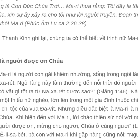
g là Con Đức Chúa Trời… Ma-ri thưa rằng: Tôi đây là tôi
a, xin sự ấy xảy ra cho tôi như lời người truyền. Đoạn t
 khỏi Ma-ri (Phúc Âm Lu-ca 2:26-38)
 Thánh Kinh ghi lại, chúng ta có thể biết về trinh nữ Ma-
 là người được ơn Chúa
Ma-ri là người con gái khiêm nhường, sống trong ngôi l
-xa-rét. Ngôi làng nầy tầm thường đến nỗi thời đó người 
có vật gì tốt ra từ Na-xa-rét được sao?” (Giăng 1:46). N
à một thiếu nữ nghèo, lớn lên trong một gia đình thuộc chi
à chi tộc của vua Đa-vít. Nhưng điều đặc biệt là Ma-ri là 
húa. Khi hiện đến với Ma-ri, lời chào thiên sứ nói với 
người được ơn, mừng cho ngươi, Chúa ở cùng ngươi” (L
 Ê-li-sa-bét, bà con với Ma-ri khi gặp nàng cũng nói: “Ng