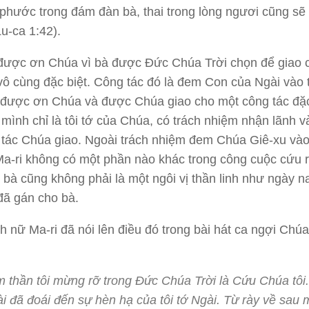
phước trong đám đàn bà, thai trong lòng ngươi cũng s
u-ca 1:42).
 được ơn Chúa vì bà được Đức Chúa Trời chọn để giao 
vô cùng đặc biệt. Công tác đó là đem Con của Ngài vào 
 được ơn Chúa và được Chúa giao cho một công tác đặc
t mình chỉ là tôi tớ của Chúa, có trách nhiệm nhận lãnh v
 tác Chúa giao. Ngoài trách nhiệm đem Chúa Giê-xu vào
Ma-ri không có một phần nào khác trong công cuộc cứu r
, bà cũng không phải là một ngôi vị thần linh như ngày n
đã gán cho bà.
nh nữ Ma-ri đã nói lên điều đó trong bài hát ca ngợi Chú
 thần tôi mừng rỡ trong Đức Chúa Trời là Cứu Chúa tôi.
i đã đoái đến sự hèn hạ của tôi tớ Ngài. Từ rày về sau