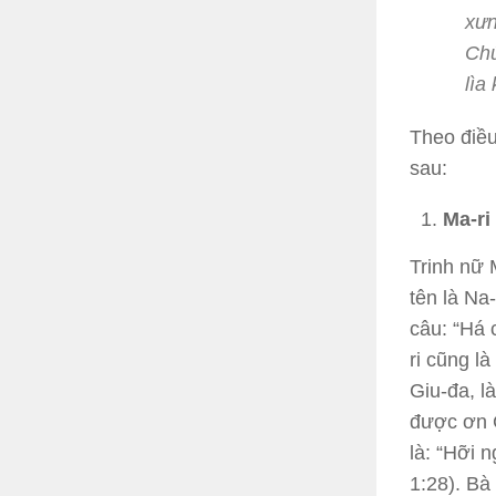
xưn
Chú
lìa
Theo điều
sau:
Ma-ri
Trinh nữ 
tên là Na
câu: “Há 
ri cũng l
Giu-đa, l
được ơn C
là: “Hỡi 
1:28). Bà