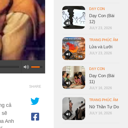
DẠY CON
Dạy Con (Bài
12)
JULY 23, 2026
TRANG PHÚC ÂM
Lửa và Lưỡi
JULY 23, 2026
DẠY CON
Dạy Con (Bài
11)
SHARE
JULY 16, 2026
TRANG PHÚC ÂM
ong cả
Nữ Thần Tự Do
i sẽ
JULY 16, 2026
ủa Anh