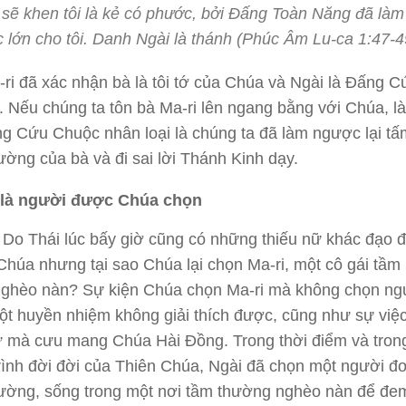
 sẽ khen tôi là kẻ có phước, bởi Đấng Toàn Năng đã làm
c lớn cho tôi. Danh Ngài là thánh (Phúc Âm Lu-ca 1:47-4
ri đã xác nhận bà là tôi tớ của Chúa và Ngài là Đấng C
 Nếu chúng ta tôn bà Ma-ri lên ngang bằng với Chúa, là
 Cứu Chuộc nhân loại là chúng ta đã làm ngược lại tấ
ờng của bà và đi sai lời Thánh Kinh dạy.
 là người được Chúa chọn
 Do Thái lúc bấy giờ cũng có những thiếu nữ khác đạo 
Chúa nhưng tại sao Chúa lại chọn Ma-ri, một cô gái tầm
nghèo nàn? Sự kiện Chúa chọn Ma-ri mà không chọn ng
ột huyền nhiệm không giải thích được, cũng như sự việc
nữ mà cưu mang Chúa Hài Đồng. Trong thời điểm và tron
ình đời đời của Thiên Chúa, Ngài đã chọn một người đ
ường, sống trong một nơi tầm thường nghèo nàn để đe