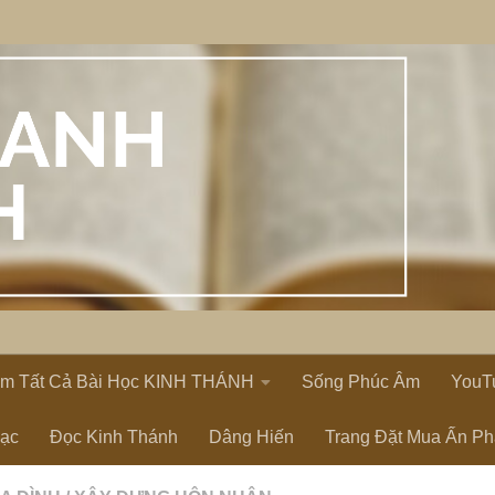
em Tất Cả Bài Học KINH THÁNH
Sống Phúc Âm
YouT
Lạc
Đọc Kinh Thánh
Dâng Hiến
Trang Đặt Mua Ấn P