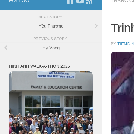
FOLLOW:
TRANG GI
NEXT STORY
Trin
Yêu Thương
PREVIOUS STORY
BY
TIẾNG 
Hy Vọng
HÌNH ẢNH WALK-A-THON 2025