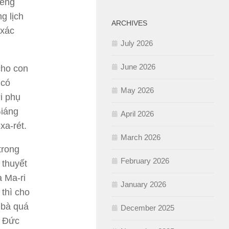
iếng
g lịch
ARCHIVES
 xác
July 2026
June 2026
cho con
 có
May 2026
i phụ
Giáng
April 2026
xa-rét.
March 2026
trong
February 2026
 thuyết
à Ma-ri
January 2026
thì cho
 bà quá
December 2025
a Đức