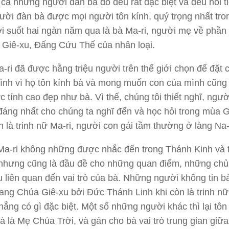
 cả những người đàn bà đó đều rất đặc biệt và đều nổi t
ời đàn bà được mọi người tôn kính, quý trọng nhất tron
ới suốt hai ngàn năm qua là bà Ma-ri, người mẹ về phần
Giê-xu, Đấng Cứu Thế của nhân loại.
-ri đã được hằng triệu người trên thế giới chọn để đặt 
ình vì họ tôn kính bà và mong muốn con của mình cũng
 tính cao đẹp như bà. Vì thế, chúng tôi thiết nghĩ, ngườ
áng nhất cho chúng ta nghĩ đến và học hỏi trong mùa 
h là trinh nữ Ma-ri, người con gái tầm thường ở làng Na-
Ma-ri không những được nhắc đến trong Thánh Kinh và 
nhưng cũng là đầu đề cho những quan điểm, những chủ
 liên quan đến vai trò của bà. Những người không tin b
ng Chúa Giê-xu bởi Đức Thánh Linh khi còn là trinh nữ 
hẳng có gì đặc biệt. Một số những người khác thì lại tôn
bà là Mẹ Chúa Trời, và gán cho bà vai trò trung gian giữ