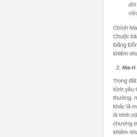
đời
việ
Chính Ma-
Chuộc bà.
Đấng Đồng
khiêm như
Ma-ri
Trong đất
kính yêu 
thường, 
khác là m
là trinh 
chương tr
khiêm nh