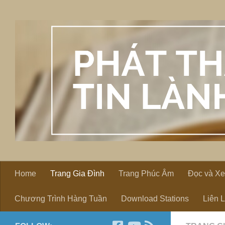
Skip to content
Home
Trang Gia Đình
Trang Phúc Âm
Đọc và X
Chương Trình Hàng Tuần
Download Stations
Liên 