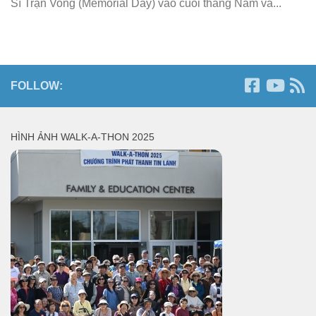
Sĩ Trận Vong (Memorial Day) vào cuối tháng Năm và...
FOLLOW:
HÌNH ẢNH WALK-A-THON 2025