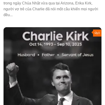
trong ngày Chúa Nhật vừa qua tại Arizona, Erika Kirk,
người vợ trẻ của Charlie đã nói một câu khiến mọi người
đều...
0