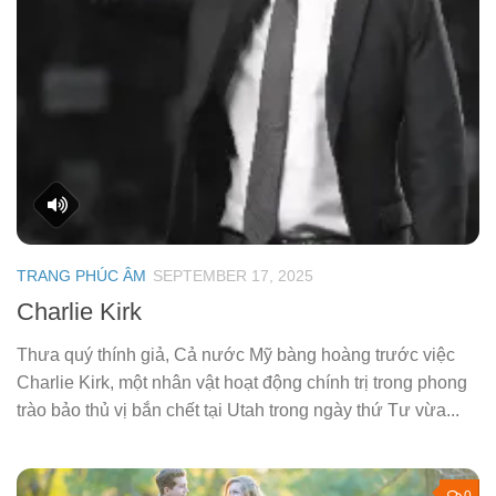
TRANG PHÚC ÂM
SEPTEMBER 17, 2025
Charlie Kirk
Thưa quý thính giả, Cả nước Mỹ bàng hoàng trước việc
Charlie Kirk, một nhân vật hoạt động chính trị trong phong
trào bảo thủ vị bắn chết tại Utah trong ngày thứ Tư vừa...