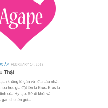
ÚC ÂM
FEBRUARY 14, 2019
u Thật
hạch khổng lồ gần với địa cầu nhất
hoa học gia đặt tên là Eros. Eros là
 tình của Hy-lạp. Sở dĩ khối vẩn
 gán cho tên gọi...