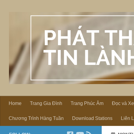
Skip to content
Home
Trang Gia Đình
Trang Phúc Âm
Đọc và X
Chương Trình Hàng Tuần
Download Stations
Liên 