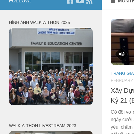
FOLLOW:
MONTH
HÌNH ẢNH WALK-A-THON 2025
TRANG GIA
FEBRUARY 
Xây Dự
Kỷ 21 (
Có đôi vợ
ngày cưới.
WALK-A-THON LIVESTREAM 2023
yếu, chậm 