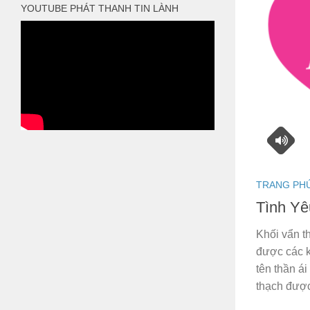
YOUTUBE PHÁT THANH TIN LÀNH
TRANG PH
Tình Yê
Khối vẩn t
được các k
tên thần ái
thạch được