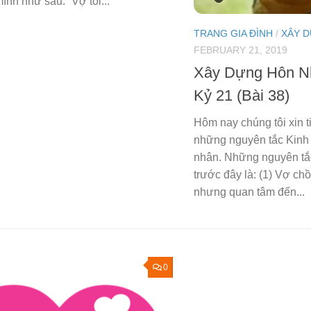
ình như sau: “Vợ tôi...
TRANG GIA ĐÌNH
/
XÂY 
FEBRUARY 21, 2019
Xây Dựng Hôn N
Kỷ 21 (Bài 38)
Hôm nay chúng tôi xin ti
những nguyên tắc Kinh
nhân. Những nguyên tắc
trước đây là: (1) Vợ ch
nhưng quan tâm đến...
0