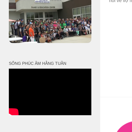
nói về vợ m
SỐNG PHÚC ÂM HẰNG TUẦN