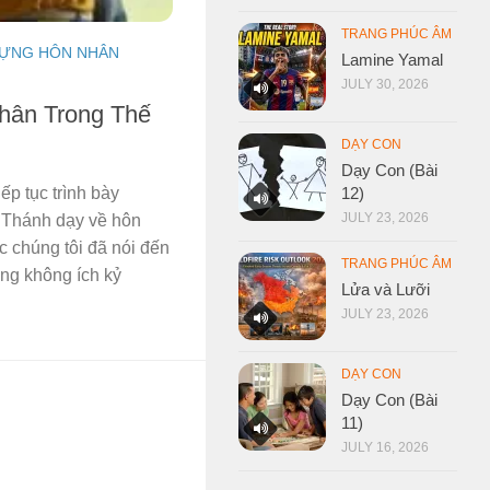
TRANG PHÚC ÂM
DỰNG HÔN NHÂN
Lamine Yamal
JULY 30, 2026
hân Trong Thế
DẠY CON
Dạy Con (Bài
12)
ếp tục trình bày
JULY 23, 2026
 Thánh dạy về hôn
 chúng tôi đã nói đến
TRANG PHÚC ÂM
ồng không ích kỷ
Lửa và Lưỡi
JULY 23, 2026
DẠY CON
Dạy Con (Bài
11)
JULY 16, 2026