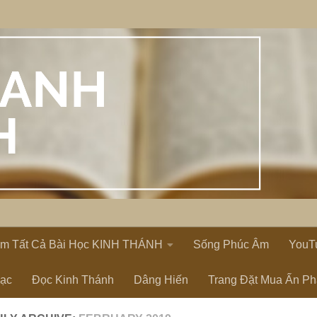
em Tất Cả Bài Học KINH THÁNH
Sống Phúc Âm
YouT
Lạc
Đọc Kinh Thánh
Dâng Hiến
Trang Đặt Mua Ấn P