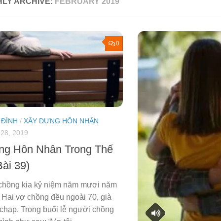
LY ARCHIVE:
FEBRUARY 2019
0
 ĐÌNH
/
XÂY DỰNG HÔN NHÂN
28, 2019
ng Hôn Nhân Trong Thế
Bài 39)
 chồng kia kỷ niệm năm mươi năm
 Hai vợ chồng đều ngoài 70, già
chạp. Trong buổi lễ người chồng