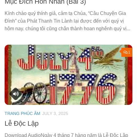
Mục Đích Hôn Nhân (Bài 3)
Kính chào quý thính giả, cảm tạ Chúa, “Câu Chuyện Gia
Đình” của Phát Thanh Tin Lành lại được đến với quý vị
hôm nay. chúng tôi cũng chân thành hoan nghênh quý vị...
1
TRANG PHÚC ÂM
JULY 3, 2025
Lễ Độc Lập
Download AudioNgày 4 tháng 7 hàng năm là Lễ Độc Lập