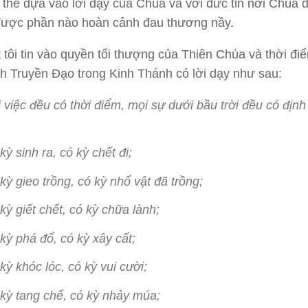
ó thể dựa vào lời dạy của Chúa và với đức tin nơi Chúa 
 được phần nào hoàn cảnh đau thương nầy.
 tôi tin vào quyền tối thượng của Thiên Chúa và thời đi
h Truyền Đạo trong Kinh Thánh có lời dạy như sau:
 việc đều có thời điểm, mọi sự dưới bầu trời đều có định
kỳ sinh ra, có kỳ chết đi;
kỳ gieo trồng, có kỳ nhổ vật đã trồng;
kỳ giết chết, có kỳ chữa lành;
kỳ phá đổ, có kỳ xây cất;
kỳ khóc lóc, có kỳ vui cười;
kỳ tang chế, có kỳ nhảy múa;