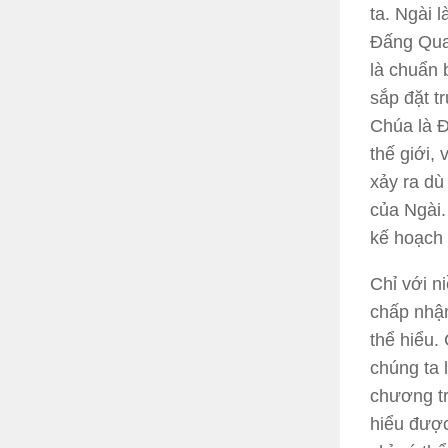
ta. Ngài 
Đấng Quan
là chuẩn 
sắp đặt t
Chúa là 
thế giới, 
xảy ra dù
của Ngài.
kế hoạch 
Chỉ với n
chấp nhận
thể hiểu.
chúng ta 
chương tr
hiểu được