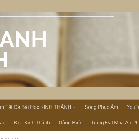
em Tất Cả Bài Học KINH THÁNH
Sống Phúc Âm
YouT
Lạc
Đọc Kinh Thánh
Dâng Hiến
Trang Đặt Mua Ấn P