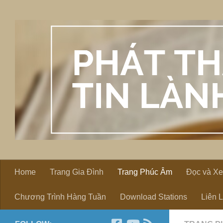
Skip to content
Home
Trang Gia Đình
Trang Phúc Âm
Đọc và X
Chương Trình Hàng Tuần
Download Stations
Liên 