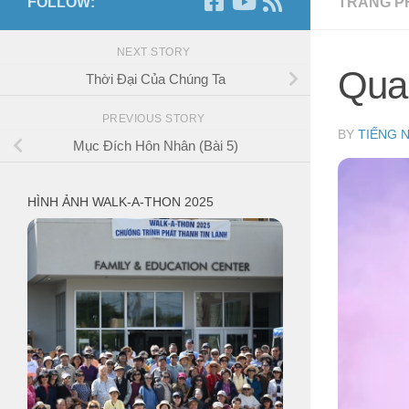
FOLLOW:
TRANG P
NEXT STORY
Qua
Thời Đại Của Chúng Ta
PREVIOUS STORY
BY
TIẾNG 
Mục Đích Hôn Nhân (Bài 5)
HÌNH ẢNH WALK-A-THON 2025