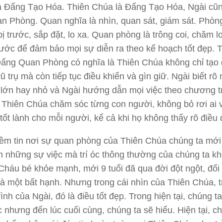
là Đấng Tạo Hóa. Thiên Chúa là Đấng Tạo Hóa, Ngài cũn
 Phòng. Quan nghĩa là nhìn, quan sát, giám sát. Phòn
bị trước, sắp đặt, lo xa. Quan phòng là trông coi, chăm l
rước để đảm bảo mọi sự diễn ra theo kế hoạch tốt đẹp. 
Đấng Quan Phòng có nghĩa là Thiên Chúa không chỉ tạo
vũ trụ mà còn tiếp tục điều khiển và gìn giữ. Ngài biết rõ
 lớn hay nhỏ và Ngài hướng dẫn mọi việc theo chương t
 Thiên Chúa chăm sóc từng con người, không bỏ rơi ai 
tốt lành cho mỗi người, kể cả khi họ không thấy rõ điều 
iềm tin nơi sự quan phòng của Thiên Chúa chúng ta mới
 những sự việc mà trí óc thông thường của chúng ta k
 Cháu bé khỏe mạnh, mới 9 tuổi đã qua đời đột ngột, đối
là một bất hạnh. Nhưng trong cái nhìn của Thiên Chúa, 
ình của Ngài, đó là điều tốt đẹp. Trong hiện tại, chúng t
 nhưng đến lúc cuối cùng, chúng ta sẽ hiểu. Hiện tại, c