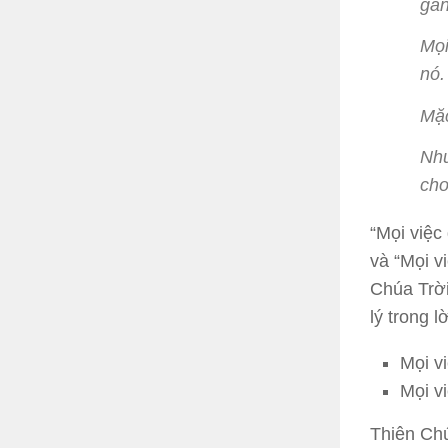
gắn
Mọi
nó.
Mặc
Như
cho
“Mọi việc
và “Mọi v
Chúa Trời
lý trong l
Mọi v
Mọi v
Thiên Chú