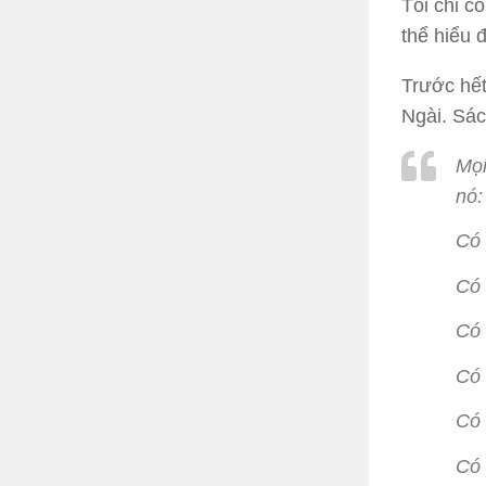
Tôi chỉ c
thể hiểu
Trước hết
Ngài. Sác
Mọi
nó:
Có 
Có 
Có 
Có 
Có 
Có 