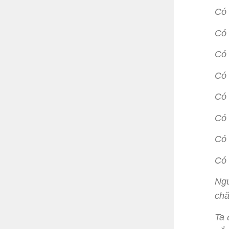
Có 
Có 
Có 
Có 
Có 
Có 
Có 
Có 
Ngư
ch
Ta 