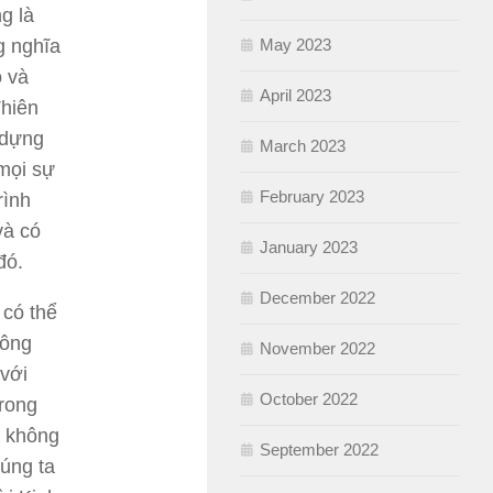
g là
May 2023
g nghĩa
o và
April 2023
Thiên
 dựng
March 2023
 mọi sự
February 2023
rình
và có
January 2023
đó.
December 2022
 có thể
hông
November 2022
 với
October 2022
trong
a không
September 2022
húng ta