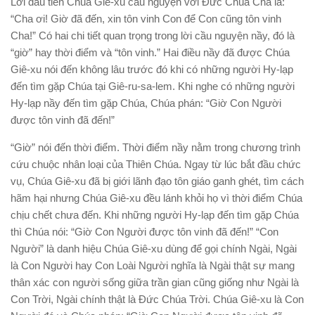
Lời đầu tiên Chúa Giê-xu cầu nguyện với Đức Chúa Cha là:
“Cha ơi! Giờ đã đến, xin tôn vinh Con để Con cũng tôn vinh
Cha!” Có hai chi tiết quan trọng trong lời cầu nguyện nầy, đó là
“giờ” hay thời điểm và “tôn vinh.” Hai điều nầy đã được Chúa
Giê-xu nói đến không lâu trước đó khi có những người Hy-lạp
đến tìm gặp Chúa tại Giê-ru-sa-lem. Khi nghe có những người
Hy-lạp nầy đến tìm gặp Chúa, Chúa phán: “Giờ Con Người
được tôn vinh đã đến!”
“Giờ” nói đến thời điểm. Thời điểm nầy nằm trong chương trình
cứu chuộc nhân loại của Thiên Chúa. Ngay từ lúc bắt đầu chức
vụ, Chúa Giê-xu đã bị giới lãnh đạo tôn giáo ganh ghét, tìm cách
hãm hại nhưng Chúa Giê-xu đều lánh khỏi họ vì thời điểm Chúa
chịu chết chưa đến. Khi những người Hy-lạp đến tìm gặp Chúa
thì Chúa nói: “Giờ Con Người được tôn vinh đã đến!” “Con
Người” là danh hiệu Chúa Giê-xu dùng để gọi chính Ngài, Ngài
là Con Người hay Con Loài Người nghĩa là Ngài thật sự mang
thân xác con người sống giữa trần gian cũng giống như Ngài là
Con Trời, Ngài chính thật là Đức Chúa Trời. Chúa Giê-xu là Con