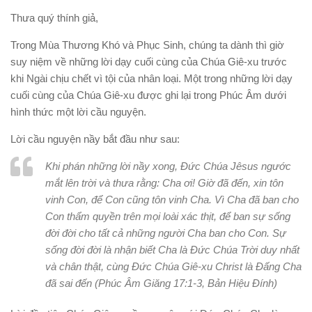
Thưa quý thính giả,
Trong Mùa Thương Khó và Phục Sinh, chúng ta dành thì giờ
suy niệm về những lời dạy cuối cùng của Chúa Giê-xu trước
khi Ngài chịu chết vì tội của nhân loại. Một trong những lời dạy
cuối cùng của Chúa Giê-xu được ghi lại trong Phúc Âm dưới
hình thức một lời cầu nguyện.
Lời cầu nguyện nầy bắt đầu như sau:
Khi phán những lời nầy xong, Đức Chúa Jêsus ngước
mắt lên trời và thưa rằng: Cha ơi! Giờ đã đến, xin tôn
vinh Con, để Con cũng tôn vinh Cha. Vì Cha đã ban cho
Con thẩm quyền trên mọi loài xác thịt, để ban sự sống
đời đời cho tất cả những người Cha ban cho Con. Sự
sống đời đời là nhận biết Cha là Đức Chúa Trời duy nhất
và chân thật, cùng Đức Chúa Giê-xu Christ là Đấng Cha
đã sai đến (Phúc Âm Giăng 17:1-3,
Bản Hiệu Đính
)