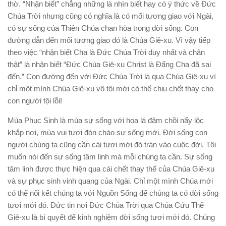
thờ. “Nhận biết” chẳng những là nhìn biết hay có ý thức về Đức
Chúa Trời nhưng cũng có nghĩa là có mối tương giao với Ngài,
có sự sống của Thiên Chúa chan hòa trong đời sống. Con
đường dẫn đến mối tương giao đó là Chúa Giê-xu. Vì vậy tiếp
theo việc “nhận biết Cha là Đức Chúa Trời duy nhất và chân
thật” là nhận biết “Đức Chúa Giê-xu Christ là Đấng Cha đã sai
đến.” Con đường đến với Đức Chúa Trời là qua Chúa Giê-xu vì
chỉ một mình Chúa Giê-xu vô tội mới có thể chịu chết thay cho
con người tội lỗi!
Mùa Phục Sinh là mùa sự sống với hoa lá đâm chồi nẩy lộc
khắp nơi, mùa vui tươi đón chào sự sống mới. Đời sống con
người chúng ta cũng cần cái tươi mới đó tràn vào cuộc đời. Tôi
muốn nói đến sự sống tâm linh mà mỗi chúng ta cần. Sự sống
tâm linh được thực hiện qua cái chết thay thế của Chúa Giê-xu
và sự phục sinh vinh quang của Ngài. Chỉ một mình Chúa mới
có thể nối kết chúng ta với Nguồn Sống để chúng ta có đời sống
tươi mới đó. Đức tin nơi Đức Chúa Trời qua Chúa Cứu Thế
Giê-xu là bí quyết để kinh nghiệm đời sống tươi mới đó. Chúng