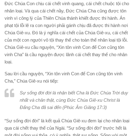
Đức Chúa Con chịu cái chết vinh quang, cái chết chuộc tội cho
nhân loại. Và qua cái chết nầy, Đức Chúa Cha cũng được tôn
vinh vì công lý của Thiên Chúa thánh khiết được thi hành. Án
phạt tội lỗi lẽ ra con người phải gánh chịu đã được thi hành nơi
Chúa Giê-xu. Đó là ý nghĩa cái chết của Chúa Giê-xu, cái chết
của một con người vô tội thay thế cho toàn thể nhân loại tội lỗi.
Chúa Giê-xu cầu nguyện, “Xin tôn vinh Con để Con cũng tôn
vinh Cha” là cầu nguyện được lãnh cái chết thay thế cho nhân
loại.
Sau lời cầu nguyện, “Xin tôn vinh Con để Con cũng tôn vinh
Cha,” Chúa Giê-xu nói tiếp:
Sự sống đời đời là nhận biết Cha là Đức Chúa Trời duy
nhất và chân thật, cùng Đức Chúa Giê-xu Christ là
Đấng Cha đã sai đến (Phúc Âm Giăng 17:3)
“Sự sống đời đời” là kết quả Chúa Giê-xu đem lại cho nhân loại
qua cái chết thay thế của Ngài. “Sự sống đời đời” trước hết là
một đời sống vui thỏa, có ý nghĩa, thật sự sống. Sống với một