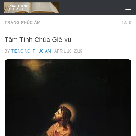
Skip to content
TRANG PHÚC ÂM
0
Tâm Tình Chúa Giê-xu
BY
TIẾNG NÓI PHÚC ÂM
·
APRIL 10, 2019