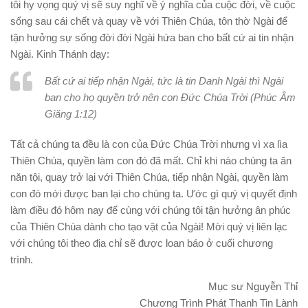
tôi hy vọng quý vị sẽ suy nghĩ về ý nghĩa của cuộc đời, về cuộc
sống sau cái chết và quay về với Thiên Chúa, tôn thờ Ngài để
tận hưởng sự sống đời đời Ngài hứa ban cho bất cứ ai tin nhận
Ngài. Kinh Thánh dạy:
Bất cứ ai tiếp nhận Ngài, tức là tin Danh Ngài thì Ngài
ban cho họ quyền trở nên con Đức Chúa Trời (Phúc Âm
Giăng 1:12)
Tất cả chúng ta đều là con của Đức Chúa Trời nhưng vì xa lìa
Thiên Chúa, quyền làm con đó đã mất. Chỉ khi nào chúng ta ăn
năn tội, quay trở lại với Thiên Chúa, tiếp nhận Ngài, quyền làm
con đó mới được ban lại cho chúng ta. Ước gì quý vị quyết định
làm điều đó hôm nay để cùng với chúng tôi tận hưởng ân phúc
của Thiên Chúa dành cho tạo vật của Ngài! Mời quý vị liên lạc
với chúng tôi theo địa chỉ sẽ được loan báo ở cuối chương
trình.
Mục sư Nguyễn Thỉ
Chương Trình Phát Thanh Tin Lành