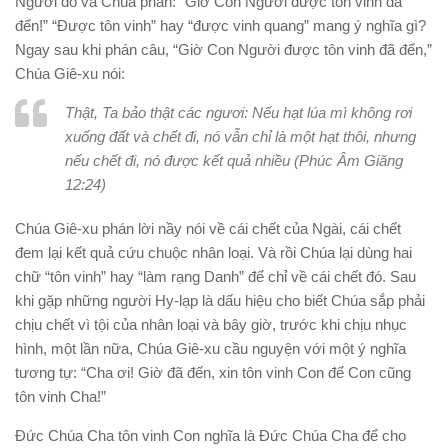
Người đó và Chúa phán: “Giờ Con Người được tôn vinh đã
đến!” “Được tôn vinh” hay “được vinh quang” mang ý nghĩa gì?
Ngay sau khi phán câu, “Giờ Con Người được tôn vinh đã đến,”
Chúa Giê-xu nói:
Thật, Ta bảo thật các ngươi: Nếu hạt lúa mì không rơi
xuống đất và chết đi, nó vẫn chỉ là một hạt thôi, nhưng
nếu chết đi, nó được kết quả nhiều (Phúc Âm Giăng
12:24)
Chúa Giê-xu phán lời nầy nói về cái chết của Ngài, cái chết
đem lại kết quả cứu chuộc nhân loại. Và rồi Chúa lại dùng hai
chữ “tôn vinh” hay “làm rạng Danh” để chỉ về cái chết đó. Sau
khi gặp những người Hy-lạp là dấu hiệu cho biết Chúa sắp phải
chịu chết vì tội của nhân loại và bây giờ, trước khi chịu nhục
hình, một lần nữa, Chúa Giê-xu cầu nguyện với một ý nghĩa
tương tự: “Cha ơi! Giờ đã đến, xin tôn vinh Con để Con cũng
tôn vinh Cha!”
Đức Chúa Cha tôn vinh Con nghĩa là Đức Chúa Cha để cho