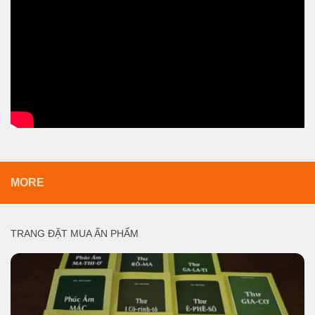
MORE
TRANG ĐẶT MUA ẤN PHẨM