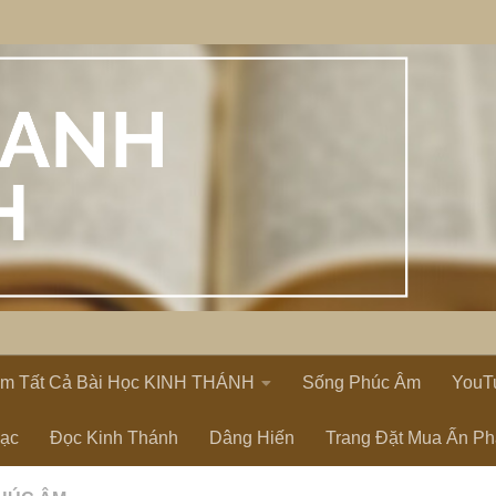
em Tất Cả Bài Học KINH THÁNH
Sống Phúc Âm
YouT
Lạc
Đọc Kinh Thánh
Dâng Hiến
Trang Đặt Mua Ấn P