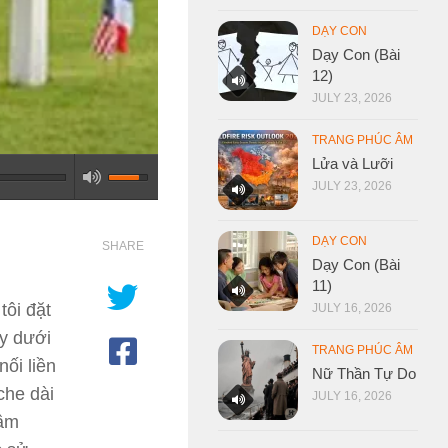
DẠY CON
Dạy Con (Bài
12)
JULY 23, 2026
TRANG PHÚC ÂM
Lửa và Lưỡi
JULY 23, 2026
DẠY CON
SHARE
Dạy Con (Bài
11)
tôi đặt
JULY 16, 2026
ạy dưới
TRANG PHÚC ÂM
ối liền
Nữ Thần Tự Do
che dài
JULY 16, 2026
hầm