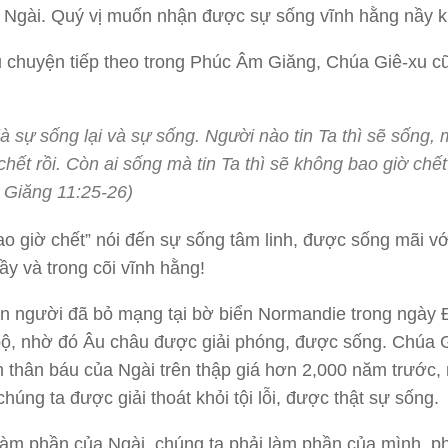
a Ngài. Quý vị muốn nhận được sự sống vĩnh hằng nầy 
 chuyện tiếp theo trong Phúc Âm Giăng, Chúa Giê-xu c
là sự sống lại và sự sống. Người nào tin Ta thì sẽ sống,
chết rồi. Còn ai sống mà tin Ta thì sẽ không bao giờ chế
Giăng 11:25-26)
o giờ chết” nói đến sự sống tâm linh, được sống mãi v
nầy và trong cõi vĩnh hằng!
n người đã bỏ mạng tại bờ biển Normandie trong ngày
ộ, nhờ đó Âu châu được giải phóng, được sống. Chúa 
h thân báu của Ngài trên thập giá hơn 2,000 năm trước,
chúng ta được giải thoát khỏi tội lỗi, được thật sự sống.
àm phần của Ngài, chúng ta phải làm phần của mình, p