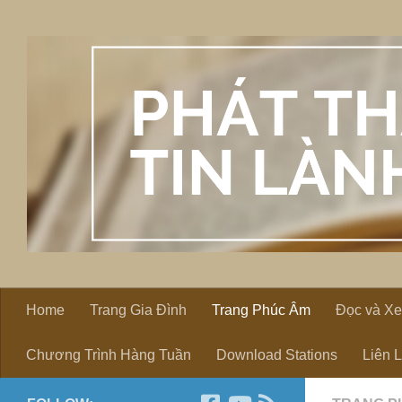
Skip to content
Home
Trang Gia Đình
Trang Phúc Âm
Đọc và X
Chương Trình Hàng Tuần
Download Stations
Liên 