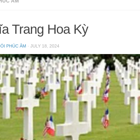
HÚC ÂM
ĩa Trang Hoa Kỳ
NÓI PHÚC ÂM
·
JULY 18, 2024