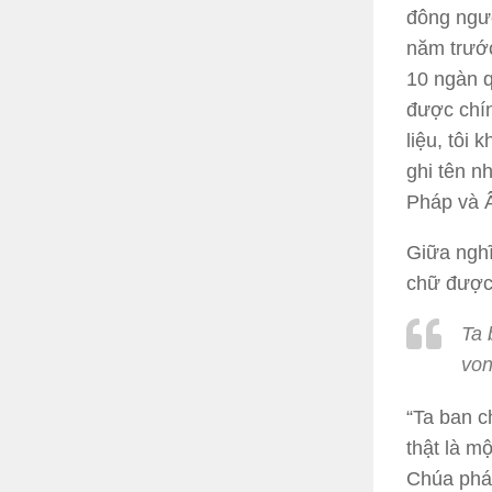
đông ngườ
năm trướ
10 ngàn q
được chín
liệu, tôi
ghi tên n
Pháp và Â
Giữa nghĩ
chữ được 
Ta 
von
“Ta ban c
thật là m
Chúa phán