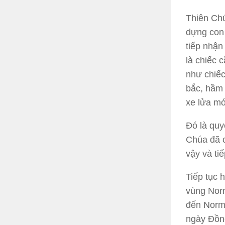
Thiên Chú
dựng con 
tiếp nhận
là chiếc 
như chiếc
bắc, hầm 
xe lửa mớ
Đó là quyế
Chúa đã c
vậy và ti
Tiếp tục 
vùng Norm
đến Norm
ngày Đồng