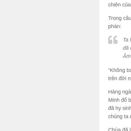
chiên củ
Trong câu
phán:
Ta 
đã 
Âm 
“Không ba
trên đời 
Hàng ngà
Minh đổ b
đã hy sin
chúng ta 
Chúa đã l