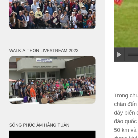
WALK-A-THON LIVESTREAM 2023
Trong chu
chân đến 
đáy biển 
đảo quốc 
SỐNG PHÚC ÂM HẰNG TUẦN
50 km và