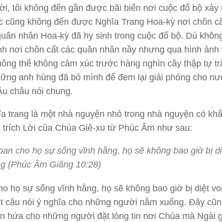
i, tôi không đến gần được bãi biển nơi cuộc đổ bộ xảy 
c cũng không đến được Nghĩa Trang Hoa-kỳ nơi chôn c
uân nhân Hoa-kỳ đã hy sinh trong cuộc đổ bộ. Dù khôn
h nơi chôn cất các quân nhân nầy nhưng qua hình ảnh v
 không thể không cảm xúc trước hàng nghìn cây thập tự tr
hững anh hùng đã bỏ mình để đem lại giải phóng cho n
u châu nói chung.
a trang là một nhà nguyện nhỏ trong nhà nguyện có kh
trích Lời của Chúa Giê-xu từ Phúc Âm như sau:
ban cho họ sự sống vĩnh hằng, họ sẽ không bao giờ bị di
g (Phúc Âm Giăng 10:28)
ho họ sự sống vĩnh hằng, họ sẽ không bao giờ bị diệt vo
ột câu nói ý nghĩa cho những người nằm xuống. Đây cũng
 hứa cho những người đặt lòng tin nơi Chúa mà Ngài g