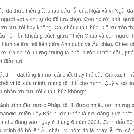
a đã thực hiện giải pháp cứu rỗi của Ngài và vì Ngài đã
người với ý chí tự do để lựa chọn. Con người phải quyế
 ơn cứu rỗi hay không. Cái chết của Chúa Giê-xu trên th
cầu nối liền khoảng cách giữa Thiên Chúa và con người 
 hầm xe lửa nối liền giữa Anh quốc và Âu châu. Chiếc c
xe lửa đã có nhưng chúng ta phải bước đi trên cầu, phải
i đến nơi.
t định đặt lòng tin nơi cái chết thay thế của Giê-xu, tin 
hết vì tội của mình, mang tội thế cho mình. Quý vị có ti
ếp nhận ơn cứu rỗi của Chúa không?
hành trình đến nước Pháp, tôi đi được nhiều nơi nhưng p
andie, miền Tây Bắc nước Pháp là nơi đáng nhớ nhất.
andie đúng vào ngày 6 tháng 6 năm 2024, đánh dấu 80
 Minh đổ bộ lên Âu châu. Vì hôm đó là ngày lễ lớn, có 