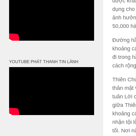
được khá
dụng cho 
ảnh hưởng
50,000 h
Đường hầm
khoảng cá
đi trong 
YOUTUBE PHÁT THANH TIN LÀNH
cách rộng
Thiên Chú
thân mật 
tuân Lời 
giữa Thiê
khoảng cá
nhận tội 
tối. Nơi 