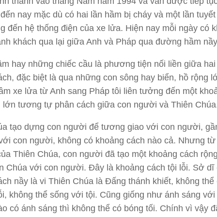
nh thành vào tháng Năm năm 1994 và vẫn được tiếp tụ
đến nay mặc dù có hai lần hầm bị cháy và một lần tuyết
 đến hệ thống điện của xe lửa. Hiện nay mỗi ngày có 
ành khách qua lại giữa Anh và Pháp qua đường hầm nầy
 hay những chiếc cầu là phương tiện nối liền giữa hai
ch, đặc biệt là qua những con sông hay biển, hồ rộng lớ
hầm xe lửa từ Anh sang Pháp tôi liên tưởng đến một kho
 lớn tương tự phân cách giữa con người và Thiên Chúa
a tạo dựng con người để tương giao với con người, gần
với con người, không có khoảng cách nào cả. Nhưng từ 
của Thiên Chúa, con người đã tạo một khoảng cách rộng
n Chúa với con người. Đây là khoảng cách tội lỗi. Sở dĩ
ch nầy là vi Thiên Chúa là Đấng thánh khiết, không thể
lỗi, không thể sống với tội. Cũng giống như ánh sáng vớ
nào có ánh sáng thì không thể có bóng tối. Chính vì vậy đ