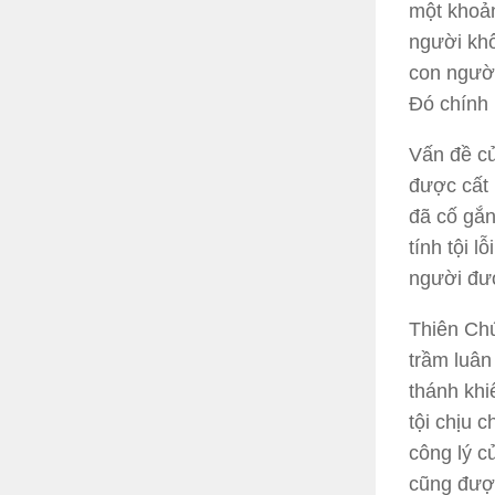
một khoản
người khô
con người
Đó chính 
Vấn đề củ
được cất
đã cố gắn
tính tội 
người đư
Thiên Ch
trầm luân
thánh khi
tội chịu c
công lý c
cũng đượ