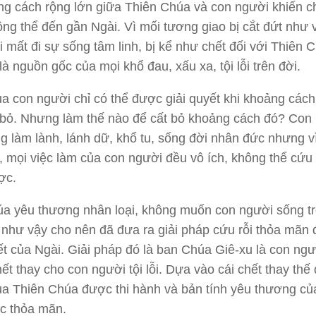
g cách rộng lớn giữa Thiên Chúa và con người khiến c
ng thể đến gần Ngài. Vì mối tương giao bị cắt đứt như 
 mất đi sự sống tâm linh, bị kể như chết đối với Thiên 
là nguồn gốc của mọi khổ đau, xấu xa, tội lỗi trên đời.
a con người chỉ có thể được giải quyết khi khoảng cách t
 bỏ. Nhưng làm thế nào để cất bỏ khoảng cách đó? Con
g làm lành, lánh dữ, khổ tu, sống đời nhân đức nhưng v
lỗi, mọi việc làm của con người đều vô ích, không thể cứu
ợc.
úa yêu thương nhân loại, không muốn con người sống t
 như vậy cho nên đã đưa ra giải pháp cứu rỗi thỏa mãn
ết của Ngài. Giải pháp đó là ban Chúa Giê-xu là con ngư
hết thay cho con người tội lỗi. Dựa vào cái chết thay thế 
ủa Thiên Chúa được thi hành và bản tính yêu thương củ
c thỏa mãn.