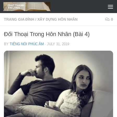
Skip to content
TRANG GIA ĐÌNH
/
XÂY DỰNG HÔN NHÂN
0
Đối Thoại Trong Hôn Nhân (Bài 4)
BY
TIẾNG NÓI PHÚC ÂM
·
JULY 31, 2019