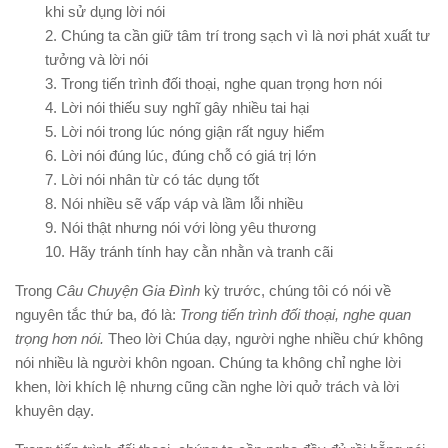
khi sử dụng lời nói
2. Chúng ta cần giữ tâm trí trong sạch vì là nơi phát xuất tư
tưởng và lời nói
3. Trong tiến trình đối thoại, nghe quan trọng hơn nói
4. Lời nói thiếu suy nghĩ gây nhiều tai hại
5. Lời nói trong lúc nóng giận rất nguy hiểm
6. Lời nói đúng lúc, đúng chỗ có giá trị lớn
7. Lời nói nhân từ có tác dụng tốt
8. Nói nhiều sẽ vấp váp và lầm lỗi nhiều
9. Nói thật nhưng nói với lòng yêu thương
10. Hãy tránh tính hay cằn nhằn và tranh cãi
Trong
Câu Chuyện Gia Ðình
kỳ trước, chúng tôi có nói về
nguyên tắc thứ ba, đó là:
Trong tiến trình đối thoại, nghe quan
trọng hơn nói.
Theo lời Chúa dạy, người nghe nhiều chứ không
nói nhiều là người khôn ngoan. Chúng ta không chỉ nghe lời
khen, lời khích lệ nhưng cũng cần nghe lời quở trách và lời
khuyên dạy.