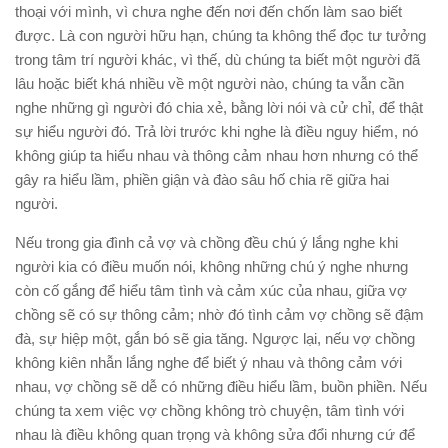
thoại với mình, vì chưa nghe đến nơi đến chốn làm sao biết
được. Là con người hữu hạn, chúng ta không thể đọc tư tưởng
trong tâm trí người khác, vì thế, dù chúng ta biết một người đã
lâu hoặc biết khá nhiều về một người nào, chúng ta vẫn cần
nghe những gì người đó chia xẻ, bằng lời nói và cử chỉ, để thật
sự hiểu người đó. Trả lời trước khi nghe là điều nguy hiểm, nó
không giúp ta hiểu nhau và thông cảm nhau hơn nhưng có thể
gây ra hiểu lầm, phiền giận và đào sâu hố chia rẽ giữa hai
người.
Nếu trong gia đình cả vợ và chồng đều chú ý lắng nghe khi
người kia có điều muốn nói, không những chú ý nghe nhưng
còn cố gắng để hiểu tâm tình và cảm xúc của nhau, giữa vợ
chồng sẽ có sự thông cảm; nhờ đó tình cảm vợ chồng sẽ đậm
đà, sự hiệp một, gắn bó sẽ gia tăng. Ngược lại, nếu vợ chồng
không kiên nhẫn lắng nghe để biết ý nhau và thông cảm với
nhau, vợ chồng sẽ dễ có những điều hiểu lầm, buồn phiền. Nếu
chúng ta xem việc vợ chồng không trò chuyện, tâm tình với
nhau là điều không quan trọng và không sửa đổi nhưng cứ để