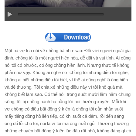
Một bà vợ kia nói về chồng bà như sau: Ðối với người ngoài gia
đình, chồng tôi là một người hiền hòa, dễ dãi và vui tính. Ai cũng
nói tôi có phước, có ông chồng hiền lành. Nhưng thực tế không
phải như vậy. Không ai nghe nơi chồng tôi những điều tôi nghe,
không ai biết những điều tôi biết, vì thế ai cũng nghĩ là ông hiền
và dễ thương. Tôi chia xẻ những điều này vì tôi khổ quá mà
không biết làm sao. Có thể nói, trong suốt mười lăm năm chung
sống, tôi bị chồng hành hạ bằng lời nói thường xuyên. Mỗi khi
vợ chồng có điều bất đồng ý kiến là chồng tôi cằn nhằn suốt
mấy tiếng đồng hồ liên tiếp, có khi suốt cả đêm, rồi đến sáng
ông đổ lỗi cho tôi, nói là vì tôi mà ông mất ngủ. Thường thường
những chuyện bất đồng ý kiến lúc đầu rất nhỏ, không đáng gì cả