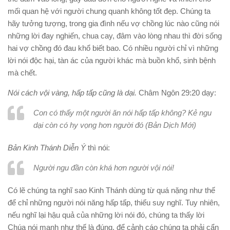
mối quan hệ với người chung quanh không tốt đẹp. Chúng ta
hãy tưởng tượng, trong gia đình nếu vợ chồng lúc nào cũng nói
những lời đay nghiến, chua cay, đâm vào lòng nhau thì đời sống
hai vợ chồng đó đau khổ biết bao. Có nhiều người chỉ vì những
lời nói độc hại, tàn ác của người khác mà buồn khổ, sinh bệnh
mà chết.
Nói cách vội vàng, hấp tấp cũng là dại.
Châm Ngôn 29:20 dạy:
Con có thấy một người ăn nói hấp tấp không? Kẻ ngu
dại còn có hy vọng hơn người đó (
Bản Dịch Mới
)
Bản Kinh Thánh Diễn Ý
thì nói:
Người ngu đần còn khá hơn người vội nói!
Có lẽ chúng ta nghĩ sao Kinh Thánh dùng từ quá nặng như thế
để chỉ những người nói năng hấp tấp, thiếu suy nghĩ. Tuy nhiên,
nếu nghĩ lại hậu quả của những lời nói đó, chúng ta thấy lời
Chúa nói mạnh như thế là đúng, để cảnh cáo chúng ta phải cẩn