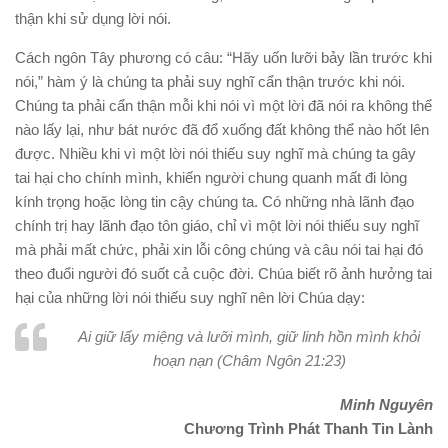
thận khi sử dụng lời nói.
Cách ngôn Tây phương có câu: “Hãy uốn lưỡi bảy lần trước khi
nói,” hàm ý là chúng ta phải suy nghĩ cẩn thận trước khi nói.
Chúng ta phải cẩn thận mỗi khi nói vì một lời đã nói ra không thể
nào lấy lại, như bát nước đã đổ xuống đất không thể nào hốt lên
được. Nhiều khi vì một lời nói thiếu suy nghĩ mà chúng ta gây
tai hại cho chính mình, khiến người chung quanh mất đi lòng
kính trọng hoặc lòng tin cậy chúng ta. Có những nhà lãnh đạo
chính trị hay lãnh đạo tôn giáo, chỉ vì một lời nói thiếu suy nghĩ
mà phải mất chức, phải xin lỗi công chúng và câu nói tai hại đó
theo đuổi người đó suốt cả cuộc đời. Chúa biết rõ ảnh hưởng tai
hại của những lời nói thiếu suy nghĩ nên lời Chúa dạy:
Ai giữ lấy miệng và lưỡi mình, giữ linh hồn mình khỏi
hoạn nạn (Châm Ngôn 21:23)
Minh Nguyên
Chương Trình Phát Thanh Tin Lành