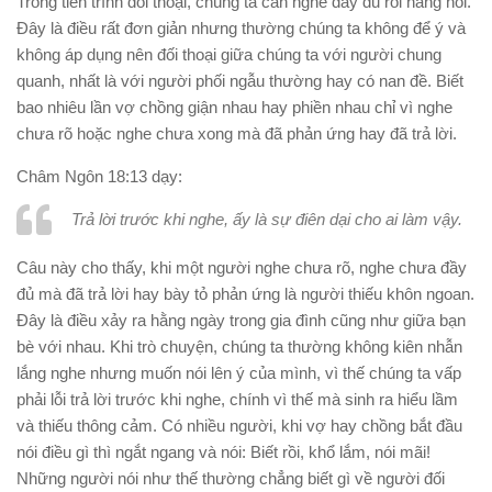
Trong tiến trình đối thoại, chúng ta cần nghe đầy đủ rồi hẵng nói.
Ðây là điều rất đơn giản nhưng thường chúng ta không để ý và
không áp dụng nên đối thoại giữa chúng ta với người chung
quanh, nhất là với người phối ngẫu thường hay có nan đề. Biết
bao nhiêu lần vợ chồng giận nhau hay phiền nhau chỉ vì nghe
chưa rõ hoặc nghe chưa xong mà đã phản ứng hay đã trả lời.
Châm Ngôn 18:13 dạy:
Trả lời trước khi nghe, ấy là sự điên dại cho ai làm vậy.
Câu này cho thấy, khi một người nghe chưa rõ, nghe chưa đầy
đủ mà đã trả lời hay bày tỏ phản ứng là người thiếu khôn ngoan.
Ðây là điều xảy ra hằng ngày trong gia đình cũng như giữa bạn
bè với nhau. Khi trò chuyện, chúng ta thường không kiên nhẫn
lắng nghe nhưng muốn nói lên ý của mình, vì thế chúng ta vấp
phải lỗi trả lời trước khi nghe, chính vì thế mà sinh ra hiểu lầm
và thiếu thông cảm. Có nhiều người, khi vợ hay chồng bắt đầu
nói điều gì thì ngắt ngang và nói: Biết rồi, khổ lắm, nói mãi!
Những người nói như thế thường chẳng biết gì về người đối