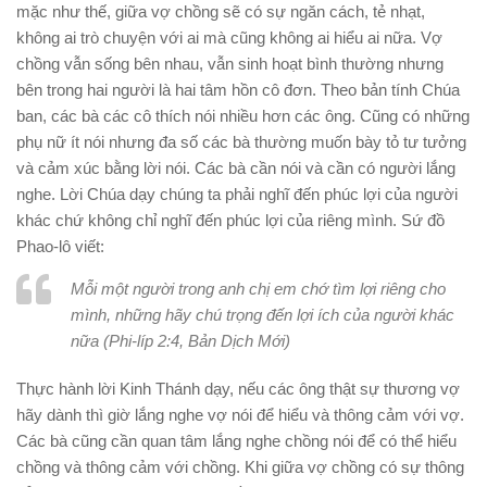
mặc như thế, giữa vợ chồng sẽ có sự ngăn cách, tẻ nhạt,
không ai trò chuyện với ai mà cũng không ai hiểu ai nữa. Vợ
chồng vẫn sống bên nhau, vẫn sinh hoạt bình thường nhưng
bên trong hai người là hai tâm hồn cô đơn. Theo bản tính Chúa
ban, các bà các cô thích nói nhiều hơn các ông. Cũng có những
phụ nữ ít nói nhưng đa số các bà thường muốn bày tỏ tư tưởng
và cảm xúc bằng lời nói. Các bà cần nói và cần có người lắng
nghe. Lời Chúa dạy chúng ta phải nghĩ đến phúc lợi của người
khác chứ không chỉ nghĩ đến phúc lợi của riêng mình. Sứ đồ
Phao-lô viết:
Mỗi một người trong anh chị em chớ tìm lợi riêng cho
mình, những hãy chú trọng đến lợi ích của người khác
nữa (Phi-líp 2:4,
Bản Dịch Mới
)
Thực hành lời Kinh Thánh dạy, nếu các ông thật sự thương vợ
hãy dành thì giờ lắng nghe vợ nói để hiểu và thông cảm với vợ.
Các bà cũng cần quan tâm lắng nghe chồng nói để có thể hiểu
chồng và thông cảm với chồng. Khi giữa vợ chồng có sự thông