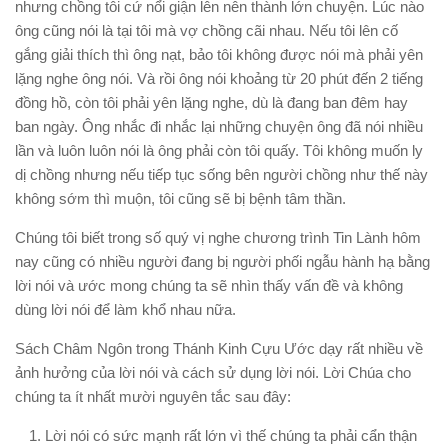
nhưng chồng tôi cứ nổi giận lên nên thành lớn chuyện. Lúc nào
ông cũng nói là tại tôi mà vợ chồng cãi nhau. Nếu tôi lên cố
gắng giải thích thì ông nạt, bảo tôi không được nói mà phải yên
lặng nghe ông nói. Và rồi ông nói khoảng từ 20 phút đến 2 tiếng
đồng hồ, còn tôi phải yên lặng nghe, dù là đang ban đêm hay
ban ngày. Ông nhắc đi nhắc lại những chuyện ông đã nói nhiều
lần và luôn luôn nói là ông phải còn tôi quấy. Tôi không muốn ly
dị chồng nhưng nếu tiếp tục sống bên người chồng như thế này
không sớm thì muộn, tôi cũng sẽ bị bệnh tâm thần.
Chúng tôi biết trong số quý vị nghe chương trình Tin Lành hôm
nay cũng có nhiều người đang bị người phối ngẫu hành hạ bằng
lời nói và ước mong chúng ta sẽ nhìn thấy vấn đề và không
dùng lời nói để làm khổ nhau nữa.
Sách Châm Ngôn trong Thánh Kinh Cựu Ước dạy rất nhiều về
ảnh hưởng của lời nói và cách sử dụng lời nói. Lời Chúa cho
chúng ta ít nhất mười nguyên tắc sau đây:
Lời nói có sức mạnh rất lớn vì thế chúng ta phải cẩn thận