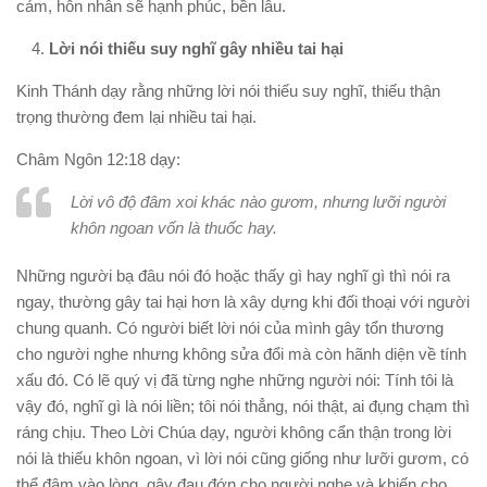
cảm, hôn nhân sẽ hạnh phúc, bền lâu.
Lời nói thiếu suy nghĩ gây nhiều tai hại
Kinh Thánh dạy rằng những lời nói thiếu suy nghĩ, thiếu thận
trọng thường đem lại nhiều tai hại.
Châm Ngôn 12:18 dạy:
Lời vô độ đâm xoi khác nào gươm, nhưng lưỡi người
khôn ngoan vốn là thuốc hay.
Những người bạ đâu nói đó hoặc thấy gì hay nghĩ gì thì nói ra
ngay, thường gây tai hại hơn là xây dựng khi đối thoại với người
chung quanh. Có người biết lời nói của mình gây tổn thương
cho người nghe nhưng không sửa đổi mà còn hãnh diện về tính
xấu đó. Có lẽ quý vị đã từng nghe những người nói: Tính tôi là
vậy đó, nghĩ gì là nói liền; tôi nói thẳng, nói thật, ai đụng chạm thì
ráng chịu. Theo Lời Chúa dạy, người không cẩn thận trong lời
nói là thiếu khôn ngoan, vì lời nói cũng giống như lưỡi gươm, có
thể đâm vào lòng, gây đau đớn cho người nghe và khiến cho