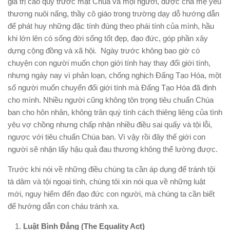
giá trị cao quý trước mặt Chúa và mọi người, được cha mẹ yêu
thương nuôi nấng, thầy cô giáo trong trường dạy dỗ hướng dẫn
để phát huy những đặc tính đúng theo phái tính của mình, hầu
khi lớn lên có sống đời sống tốt đẹp, đạo đức, góp phần xây
dựng cộng đồng và xã hội. Ngày trước không bao giờ có
chuyện con người muốn chọn giới tính hay thay đổi giới tính,
nhưng ngày nay vì phản loạn, chống nghịch Đấng Tạo Hóa, một
số người muốn chuyển đổi giới tính mà Đấng Tạo Hóa đã định
cho mình. Nhiều người cũng không tôn trọng tiêu chuẩn Chúa
ban cho hôn nhân, không trân quý tính cách thiêng liêng của tình
yêu vợ chồng nhưng chấp nhận nhiều điều sai quấy và tội lỗi,
ngược với tiêu chuẩn Chúa ban. Vì vậy rồi đây thế giới con
người sẽ nhận lấy hậu quả đau thương không thể lường được.
Trước khi nói về những điều chúng ta cần áp dụng để tránh tội
tà dâm và tội ngoại tình, chúng tôi xin nói qua về những luật
mới, nguy hiểm đến đạo đức con người, mà chúng ta cần biết
để hướng dẫn con cháu tránh xa.
Luật Bình Đẳng (The Equality Act)