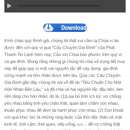
Kính chào quý thính giả, chúng tôi thật vui cảm tạ Chúa vì lại
được đến với quý vị qua “Câu Chuyện Gia Đình” của Phát
Thanh Tin Lành hôm nay. Cầu xin Chúa ban phước trên quý vị
và gia đình. Mong rằng những gì chúng tôi chia xẻ trong tiết mục
này đã giúp quý vị một vài nguyên tắc để xây dựng gia đình
vững mạnh và hôn nhân được bền lâu. Qua các
Câu Chuyện
Gia Đình
gần đây chúng tôi nói về đề tài “Tiêu Chuẩn Cho Một
Hôn Nhân Bền Lâu,” và đã chia xẻ hai nguyên tắc đầu tiên, làm
nền tảng cho hôn nhân, đó là: (1)Loại bỏ tính ích kỷ: vợ chồng
yêu nhau bằng tình yêu chân thật, quan tâm chăm sóc nhau,
thuận phục nhau để đem lại hạnh phúc cho nhau. (2) Dứt khoát
với quá khứ: tức là những ràng buộc của thời độc thân về mặt
kinh tế, tình cảm, thói quen, nếp sống, v.v… để vợ chồng thật