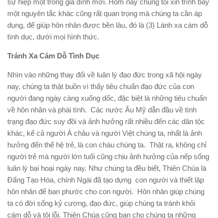
sự hiệp một trong gia đình mới. Hôm nay chúng tôi xin trình bày
một nguyên tắc khác cũng rất quan trọng mà chúng ta cần áp
dụng, để giúp hôn nhân được bền lâu, đó là (3) Lánh xa cám dỗ
tình dục, dưới mọi hình thức.
Tránh Xa Cám Dỗ Tình Dục
Nhìn vào những thay đổi về luân lý đạo đức trong xã hội ngày
nay, chúng ta thật buồn vì thấy tiêu chuẩn đạo đức của con
người đang ngày càng xuống dốc, đặc biệt là những tiêu chuẩn
về hôn nhân và phái tính. Các nước Âu Mỹ dẫn đầu về tình
trạng đạo đức suy đồi và ảnh hưởng rất nhiều đến các dân tộc
khác, kể cả người Á châu và người Việt chúng ta, nhất là ảnh
hưởng đến thế hệ trẻ, là con cháu chúng ta. Thật ra, không chỉ
người trẻ mà người lớn tuổi cũng chịu ảnh hưởng của nếp sống
luân lý bại hoại ngày nay. Như chúng ta đều biết, Thiên Chúa là
Đấng Tạo Hóa, chính Ngài đã tạo dựng con người và thiết lập
hôn nhân để ban phước cho con người. Hôn nhân giúp chúng
ta có đời sống kỷ cương, đạo đức, giúp chúng ta tránh khỏi
cám dỗ và tội lỗi. Thiên Chúa cũng ban cho chúng ta những