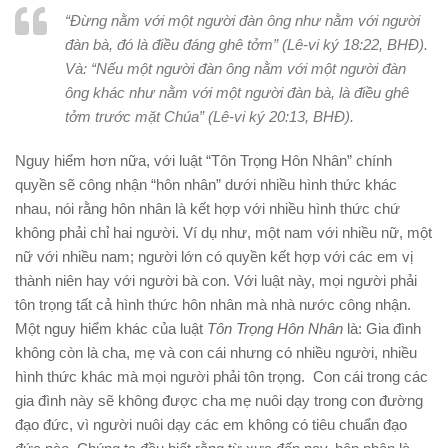
“Đừng nằm với một người đàn ông như nằm với người
đàn bà, đó là điều đáng ghê tởm” (Lê-vi ký 18:22, BHĐ).
Và: “Nếu một người đàn ông nằm với một người đàn
ông khác như nằm với một người đàn bà, là điều ghê
tởm trước mặt Chúa” (Lê-vi ký 20:13, BHĐ).
Nguy hiểm hơn nữa, với luật “Tôn Trọng Hôn Nhân” chính
quyền sẽ công nhận “hôn nhân” dưới nhiều hình thức khác
nhau, nói rằng hôn nhân là kết hợp với nhiều hình thức chứ
không phải chỉ hai người. Ví dụ như, một nam với nhiều nữ, một
nữ với nhiều nam; người lớn có quyền kết hợp với các em vị
thành niên hay với người bà con. Với luật này, mọi người phải
tôn trọng tất cả hình thức hôn nhân mà nhà nước công nhận.
Một nguy hiểm khác của luật
Tôn Trọng Hôn Nhân
là: Gia đình
không còn là cha, mẹ và con cái nhưng có nhiều người, nhiều
hình thức khác mà mọi người phải tôn trọng. Con cái trong các
gia đình này sẽ không được cha mẹ nuôi dạy trong con đường
đạo đức, vì người nuôi dạy các em không có tiêu chuẩn đạo