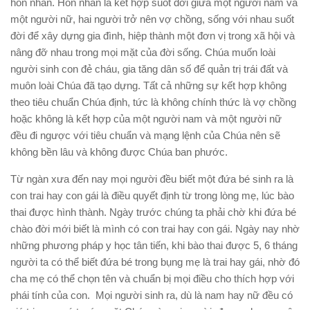
hôn nhân. Hôn nhân là kết hợp suốt đời giữa một người nam và
một người nữ, hai người trở nên vợ chồng, sống với nhau suốt
đời để xây dựng gia đình, hiệp thành một đơn vị trong xã hội và
nâng đỡ nhau trong mọi mặt của đời sống. Chúa muốn loài
người sinh con đẻ cháu, gia tăng dân số để quản trị trái đất và
muôn loài Chúa đã tạo dựng. Tất cả những sự kết hợp không
theo tiêu chuẩn Chúa định, tức là không chính thức là vợ chồng
hoặc không là kết hợp của một người nam và một người nữ
đều đi ngược với tiêu chuẩn và mạng lệnh của Chúa nên sẽ
không bền lâu và không được Chúa ban phước.
Từ ngàn xưa đến nay mọi người đều biết một đứa bé sinh ra là
con trai hay con gái là điều quyết định từ trong lòng mẹ, lúc bào
thai được hình thành. Ngày trước chúng ta phải chờ khi đứa bé
chào đời mới biết là mình có con trai hay con gái. Ngày nay nhờ
những phương pháp y học tân tiến, khi bào thai được 5, 6 tháng
người ta có thể biết đứa bé trong bụng mẹ là trai hay gái, nhờ đó
cha mẹ có thể chọn tên và chuẩn bị mọi điều cho thích hợp với
phái tính của con. Mọi người sinh ra, dù là nam hay nữ đều có