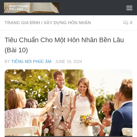
Skip to content
TRANG GIA ĐÌNH
/
XÂY DỰNG HÔN NHÂN
0
Tiêu Chuẩn Cho Một Hôn Nhân Bền Lâu
(Bài 10)
BY
TIẾNG NÓI PHÚC ÂM
·
JUNE 19, 2024