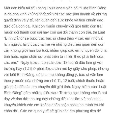
Một dân biểu tại tiểu bang Louisiana tuyên bố: “Luật Bình Đẳng
là đe dọa kinh khủng nhất đối với các bậc phụ huynh về những
quyết định về y tế, liên quan đến sức khỏe và tiêu chuẩn đạo
đức của con cái. Khi con muốn chuyển đổi giới tính: con trai
muốn đổi thành con gái hay con gái đổi thành con trai, thì Luật
“Bình Đẳng” sẽ buộc các bác sĩ chiều theo ý các em nhỏ và
làm ngược lại ý của cha mẹ về những điều liên quan đến con
cái, không giới hạn lứa tuổi, nhằm giúp các em chuyển đổi phái
tính hoặc ngăn chận sự phát triển tự nhiên theo phái tính của
các em.” Ngày trước, con cái dưới 18 tuổi đi đâu làm gì với
trường hay nhà thờ phải được cha mẹ ký giấy cho phép, nhưng
với luật Bình Đẳng, dù cha mẹ không đồng ý, bác sĩ vẫn làm
theo ý muốn của những em nhỏ 11, 12 tuổi, chích thuốc hoặc
giải phẫu để các em chuyển đổi giới tính. Nguy hiểm của “Luật
Bình Đẳng” gồm những điều sau: Trường học không còn là nơi
dạy về đạo đức nhưng dạy những điều sai lầm về phái tính,
khuyến khích các em không chấp nhận phái tính mình có khi
chào đời. Các cơ quan y tế sẽ giúp các em phương tiện để