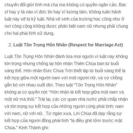
chuyển đổi giới tính mà cha mẹ không có quyền ngăn cản. Bác
sĩ hay y tá nào vì đức tin hay vì lương tâm, không tuân hành
luật này sẽ bị kỷ luật. Nhà vệ sinh của trường học cũng như ở
nơi công cộng không được phân biệt nam nữ nhưng phải chung
cho hai phái tính sử dụng.
Luật Tôn Trọng Hôn Nhân (Respect for Marriage Act)
Luật
Tôn Trọng Hôn Nhân
đánh lừa mọi người vì luật này không
tôn trọng nhưng chống lại hôn nhân Thiên Chúa ban từ buổi
sáng thế. Hôn nhân Đức Chúa Trời thiết lập từ buổi sáng thế là
kết hợp giữa một người nam với một người nữ, và vợ chồng
gắn bó với nhau suốt đời. Theo luật “Tôn Trọng Hôn Nhân”
không ai có quyền nói: “Hôn nhân là kết hợp giữa một nam và
một nữ mà thôi.” Trái lại, các cơ quan nhà nước phải chấp nhận
và tôn trọng sự kết hợp của những người cùng phái tính: nam
với nam, nữ với nữ. Từ ngàn xưa, Lời Chúa đã dạy rằng sự
kết hợp của người đồng phái tính “là điều ghê tởm trước mặt
Chúa.” Kinh Thánh ghi: