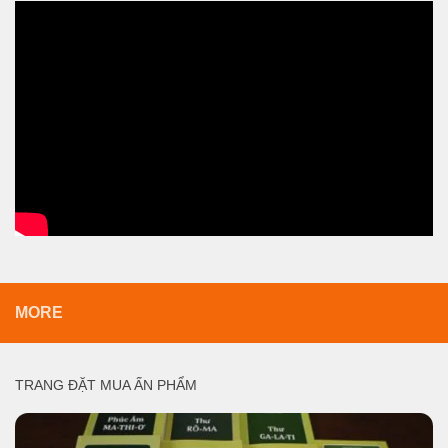
MORE
TRANG ĐẶT MUA ẤN PHẨM