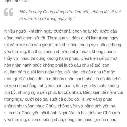
Vịnh thứ 118:
“Nầy là ngày Chúa Hằng Hữu làm nên, chúng tôi sẽ vui
vẻ và mừng rỡ trong ngày ấy!”
Nhiều người khi định ngày cưới phải chọn ngày tốt, rước dâu
cũng phải chọn giờ tốt. Thưa quý vị, đám cưới làm trong ngày
tốt và rước dâu vào giờ tốt mà khi sống chung vợ chồng không
yêu thương, tha thứ, không nhường nhịn nhau, không chung
thủy với nhau thì cũng không hạnh phúc. Ðiều kiện để có một
hôn nhân hạnh phúc không phải là cô dâu chú rể tuổi con
gì, làm đám cưới làm ngày nào, giờ nào, cô dâu chú rể mặc
màu gì. Ðiều kiện để có một hôn nhân hạnh phúc là cô dâu chú
rể yêu nhau bằng tình yêu chân thành, tình yêu hy sinh, không
ích kỷ, nhưng nghĩ đến phúc lợi của nhau. Ðiều kiện để niềm vui
trong ngày cưới kéo dài suốt cả cuộc đời là: vợ vâng phục
chồng như vâng phục Chúa, chồng yêu vợ bằng tình yêu hy
sinh như Chúa yêu hội thánh Ngài. Và cả hai kính sợ Chúa mà
yêu thương, chiều chuộng nhau, sống cho phúc lợi của nhau.