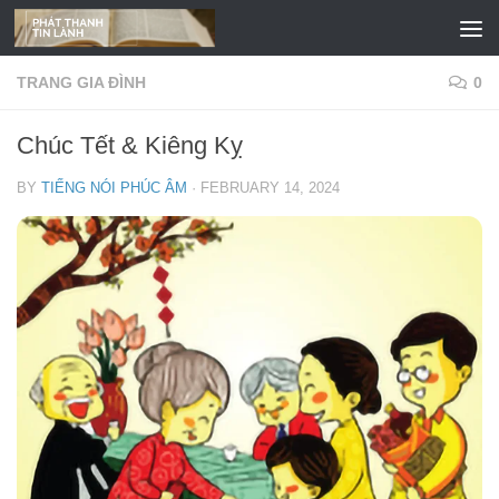
Skip to content
TRANG GIA ĐÌNH
0
Chúc Tết & Kiêng Kỵ
BY
TIẾNG NÓI PHÚC ÂM
·
FEBRUARY 14, 2024