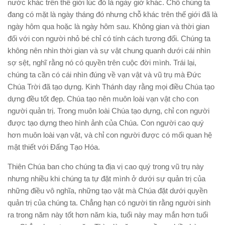
nước khác trên thế giới lúc đó là ngày giờ khác. Chỗ chúng ta
đang có mặt là ngày tháng đó nhưng chỗ khác trên thế giới đã là
ngày hôm qua hoặc là ngày hôm sau. Không gian và thời gian
đối với con người nhỏ bé chỉ có tính cách tương đối. Chúng ta
không nên nhìn thời gian và sự vật chung quanh dưới cái nhìn
sợ sệt, nghĩ rằng nó có quyền trên cuộc đời mình. Trái lại,
chúng ta cần có cái nhìn đúng về vạn vật và vũ trụ mà Ðức
Chúa Trời đã tạo dựng. Kinh Thánh dạy rằng mọi điều Chúa tạo
dựng đều tốt đẹp. Chúa tạo nên muôn loài vạn vật cho con
người quản trị. Trong muôn loài Chúa tạo dựng, chỉ con người
được tạo dựng theo hình ảnh của Chúa. Con người cao quý
hơn muôn loài vạn vật, và chỉ con người được có mối quan hệ
mật thiết với Ðấng Tạo Hóa.
Thiên Chúa ban cho chúng ta địa vị cao quý trong vũ trụ này
nhưng nhiều khi chúng ta tự đặt mình ở dưới sự quản trị của
những điều vô nghĩa, những tạo vật mà Chúa đặt dưới quyền
quản trị của chúng ta. Chẳng hạn có người tin rằng người sinh
ra trong năm này tốt hơn năm kia, tuổi này may mắn hơn tuổi