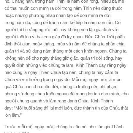
nọ. Chẳng hạn, trong năm Thìn, là năm con rồng, nhiều bà mẹ
có thai muốn con mình ra đời trong năm Thìn nên dùng thuốc
hoặc những phương pháp nhân tạo để con mình ra đời
trong năm đó, cũng để tránh năm kế tiếp là năm con rắn. Có
người thì tin rằng người tuổi này không nên lập gia đình với
người tuổi kia vì hai con giáp đó kỵ nhau. Ðức Chúa Trời phân
định thời gian, ngày tháng, mùa và năm để chúng ta phân chia,
quản trị và sử dụng năm tháng một cách khôn ngoan. Chúng ta
không nên để cho ngày tháng giờ giấc, quản trị đời sống, hay
quyết định những việc chúng ta làm. Kinh Thánh dạy rằng ngày
nào cũng là ngày Thiên Chúa tạo nên, chúng ta hãy cảm tạ
Chúa và vui hưởng trong ngày đó. Mỗi một ngày mới là món
quà Chúa ban cho cuộc đời, chúng ta không nên phí phạm
nhưng sử dụng cách khôn ngoan để mang lợi ích cho mình, cho
người chung quanh và làm rạng danh Chúa. Kinh Thánh
dạy: “Mỗi buổi sáng thì lại mới luôn, đức thành tín của Chúa thật
lớn lắm.”
Trước mỗi một ngày mới, chúng ta cần nói như tác giả Thánh