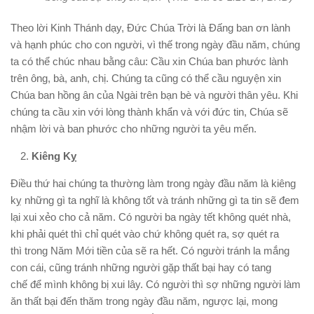
Theo lời Kinh Thánh dạy, Ðức Chúa Trời là Ðấng ban ơn lành
và hạnh phúc cho con người, vì thế trong ngày đầu năm, chúng
ta có thể chúc nhau bằng câu: Cầu xin Chúa ban phước lành
trên ông, bà, anh, chị. Chúng ta cũng có thể cầu nguyện xin
Chúa ban hồng ân của Ngài trên bạn bè và người thân yêu. Khi
chúng ta cầu xin với lòng thành khẩn và với đức tin, Chúa sẽ
nhậm lời và ban phước cho những người ta yêu mến.
Kiêng
K
ỵ
Ðiều thứ hai chúng ta thường làm trong ngày đầu năm là kiêng
kỵ những gì ta nghĩ là không tốt và tránh những gì ta tin sẽ đem
lại xui xẻo cho cả năm. Có người ba ngày tết không quét nhà,
khi phải quét thì chỉ quét vào chứ không quét ra, sợ quét ra
thì trong Năm Mới tiền của sẽ ra hết. Có người tránh la mắng
con cái, cũng tránh những người gặp thất bại hay có tang
chế để mình không bị xui lây. Có người thì sợ những người làm
ăn thất bại đến thăm trong ngày đầu năm, ngược lại, mong