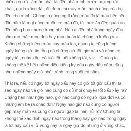
những người làm ăn phát tài đến nhà mình trước mọi người
khác, gọi là xông đất, để đem cái may mắn thành công của họ
đến cho mình. Chúng ta cũng nghĩ rằng màu đỏ là màu hên nên
đầu năm làm gì cũng muốn có màu đỏ, từ thức ăn đến quần áo,
đến bông hoa chưng trong nhà. Nếu ai đến nhà trong ngày đầu
năm mà mặc màu đen hay màu buồn là chúng ta không vui.
Không những kiêng màu này màu kia, chúng ta cũng kiêng
ngày kiêng giờ, tin rằng có những giờ tốt, giờ xấu và cũng có
ngày tốt, ngày xấu, có tuổi tốt tuổi không tốt, v.v… Chúng ta
không thể kể hết những điều kiêng kỵ của ngày đầu năm cũng
như những ngày giờ phải tránh trong suốt cả năm.
Thật ra, nếu có ngày tốt ngày xấu hay có giờ tốt giờ xấu thì tại
sao ngày nào và giờ nào cũng có đủ mọi chuyện tốt xấu xảy ra?
Chẳng hạn như ngày nào, giờ nào cũng có người qua đời và có
những em bé ra chào đời? Ngày nào giờ nào cũng có người
gặp may mắn và cũng có người gặp tai nạn, rủi ro? Chúng ta
không thể xác định ngày nào trong tháng hay giờ nào trong ngày
là tốt hay xấu vì ở vùng này là ngày giờ đó nhưng ở vùng khác,