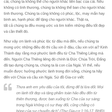
cải, chúng ta không thể cho người khác tiền bạc của cải. Nếu
không có tình thương, chúng ta không thể ban cho người khác
tình thương. Chúng ta cũng không có phúc, lộc, may mắn hay
bình an, hạnh phúc để tặng cho người khác. Thật ra,
tất cả chúng ta đều mong ước và tìm kiếm những điều tốt đẹp
và cần thiết đó.
Như vậy ơn lành và phúc lộc từ đâu mà đến, nếu chúng ta
mong ước những điều đó thì cầu xin ở đâu, cầu xin với ai? Kinh
Thánh dạy rằng mọi phước lành đều từ Cha Thiêng Liêng mà
đến. Người Cha Thiêng liêng đó chính là Ðức Chúa Trời, Ðấng
đã tạo dựng chúng ta, chúng ta là con của Ngài. Vì thế, nếu
muốn được hưởng phước lành trong đời sống, chúng ta hãy
đến với Chúa và cầu xin Ngài. Sứ đồ Gia-cơ viết:
Thưa anh em yêu dấu của tôi, đừng để bị lừa dối: Mọi
ơn lành tốt đẹp và tặng phẩm toàn hảo đều đến từ
thiên thượng, được ban xuống từ Cha của sự sáng;
trong Ngài không có sự thay đổi, cũng chẳng có
bóng của sự chuyển dịch” (Thư Gia-cơ 1:16-17, BHĐ)