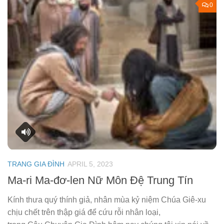
0
TRANG GIA ĐÌNH
APRIL 5, 2023
Ma-ri Ma-đơ-len Nữ Môn Đệ Trung Tín
Kính thưa quý thính giả, nhân mùa kỷ niệm Chúa Giê-xu
chịu chết trên thập giá để cứu rỗi nhân loại,