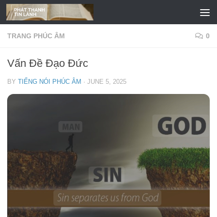
Skip to content
TRANG PHÚC ÂM
0
Vấn Đề Đạo Đức
BY
TIẾNG NÓI PHÚC ÂM
·
JUNE 5, 2025