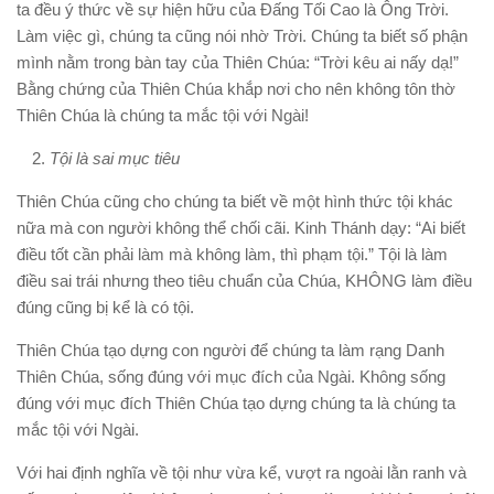
ta đều ý thức về sự hiện hữu của Đấng Tối Cao là Ông Trời.
Làm việc gì, chúng ta cũng nói nhờ Trời. Chúng ta biết số phận
mình nằm trong bàn tay của Thiên Chúa: “Trời kêu ai nấy dạ!”
Bằng chứng của Thiên Chúa khắp nơi cho nên không tôn thờ
Thiên Chúa là chúng ta mắc tội với Ngài!
Tội là sai mục tiêu
Thiên Chúa cũng cho chúng ta biết về một hình thức tội khác
nữa mà con người không thể chối cãi. Kinh Thánh dạy: “Ai biết
điều tốt cần phải làm mà không làm, thì phạm tội.” Tội là làm
điều sai trái nhưng theo tiêu chuẩn của Chúa, KHÔNG làm điều
đúng cũng bị kể là có tội.
Thiên Chúa tạo dựng con người để chúng ta làm rạng Danh
Thiên Chúa, sống đúng với mục đích của Ngài. Không sống
đúng với mục đích Thiên Chúa tạo dựng chúng ta là chúng ta
mắc tội với Ngài.
Với hai định nghĩa về tội như vừa kể, vượt ra ngoài lằn ranh và