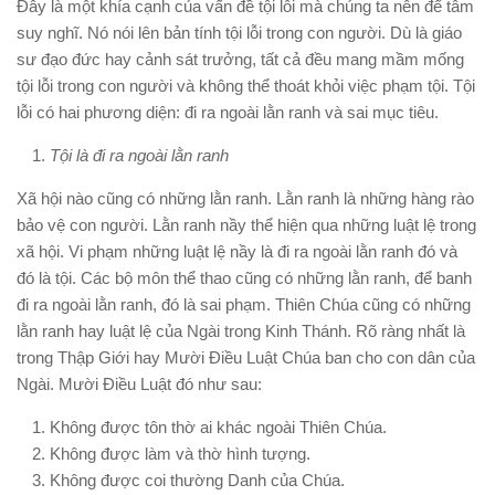
Đây là một khía cạnh của vấn đề tội lỗi mà chúng ta nên để tâm
suy nghĩ. Nó nói lên bản tính tội lỗi trong con người. Dù là giáo
sư đạo đức hay cảnh sát trưởng, tất cả đều mang mầm mống
tội lỗi trong con người và không thể thoát khỏi việc phạm tội. Tội
lỗi có hai phương diện: đi ra ngoài lằn ranh và sai mục tiêu.
Tội là đi ra ngoài lằn ranh
Xã hội nào cũng có những lằn ranh. Lằn ranh là những hàng rào
bảo vệ con người. Lằn ranh nầy thể hiện qua những luật lệ trong
xã hội. Vi phạm những luật lệ nầy là đi ra ngoài lằn ranh đó và
đó là tội. Các bộ môn thể thao cũng có những lằn ranh, để banh
đi ra ngoài lằn ranh, đó là sai phạm. Thiên Chúa cũng có những
lằn ranh hay luật lệ của Ngài trong Kinh Thánh. Rõ ràng nhất là
trong Thập Giới hay Mười Điều Luật Chúa ban cho con dân của
Ngài. Mười Điều Luật đó như sau:
Không được tôn thờ ai khác ngoài Thiên Chúa.
Không được làm và thờ hình tượng.
Không được coi thường Danh của Chúa.