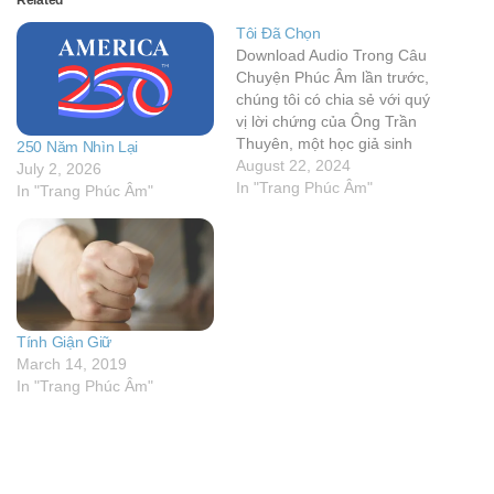
Related
Tôi Đã Chọn
Download Audio Trong Câu
Chuyện Phúc Âm lần trước,
chúng tôi có chia sẻ với quý
vị lời chứng của Ông Trần
Thuyên, một học giả sinh
250 Năm Nhìn Lại
sống tại Pháp trước đây.
August 22, 2024
July 2, 2026
Ông Trần Thuyên viết: Gia
In "Trang Phúc Âm"
In "Trang Phúc Âm"
đình tôi thật ra không thực
hành một tôn giáo nào. Cha
tôi…
Tính Giận Giữ
March 14, 2019
In "Trang Phúc Âm"