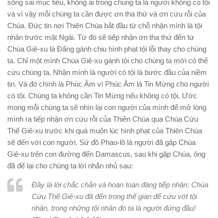
sống sai mục tiêu, không ai trong chúng ta là người không có tội
và vì vậy mỗi chúng ta cần được ơn tha thứ và ơn cứu rỗi của
Chúa. Đức tin nơi Thiên Chúa bắt đầu từ chỗ nhận mình là tội
nhân trước mặt Ngài. Từ đó sẽ tiếp nhận ơn tha thứ đến từ
Chúa Giê-xu là Đấng gánh chịu hình phạt tội lỗi thay cho chúng
ta. Chỉ một mình Chúa Giê-xu gánh tội cho chúng ta mới có thể
cứu chúng ta. Nhận mình là người có tội là bước đầu của niềm
tin. Và đó chính là Phúc Âm vì Phúc Âm là Tin Mừng cho người
có tội. Chúng ta không cần Tin Mừng nếu không có tội. Ước
mong mỗi chúng ta sẽ nhìn lại con người của mình để mở lòng
mình ra tiếp nhận ơn cứu rỗi của Thiên Chúa qua Chúa Cứu
Thế Giê-xu trước khi quá muộn lúc hình phạt của Thiên Chúa
sẽ đến với con người. Sứ đồ Phao-lô là người đã gặp Chúa
Giê-xu trên con đường đến Damascus, sau khi gặp Chúa, ông
đã để lại cho chúng ta lời nhắn nhủ sau:
Đây là lời chắc chắn và hoàn toàn đáng tiếp nhận: Chúa
Cứu Thế Giê-xu đã đến trong thế gian để cứu vớt tội
nhân, trong những tội nhân đó ta là người đứng đầu!