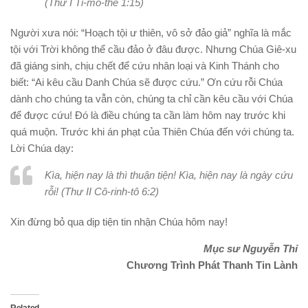
(Thư I Ti-mô-thê 1:15)
Người xưa nói: “Hoạch tội ư thiên, vô sở đảo giả” nghĩa là mắc
tội với Trời không thể cầu đảo ở đâu được. Nhưng Chúa Giê-xu
đã giáng sinh, chịu chết để cứu nhân loại và Kinh Thánh cho
biết: “Ai kêu cầu Danh Chúa sẽ được cứu.” Ơn cứu rỗi Chúa
dành cho chúng ta vẫn còn, chúng ta chỉ cần kêu cầu với Chúa
để được cứu! Đó là điều chúng ta cần làm hôm nay trước khi
quá muộn. Trước khi án phạt của Thiên Chúa đến với chúng ta.
Lời Chúa dạy:
Kìa, hiện nay là thì thuận tiện! Kìa, hiện nay là ngày cứu
rỗi! (Thư II Cô-rinh-tô 6:2)
Xin đừng bỏ qua dịp tiện tin nhận Chúa hôm nay!
Mục sư Nguyễn Thỉ
Chương Trình Phát Thanh Tin Lành