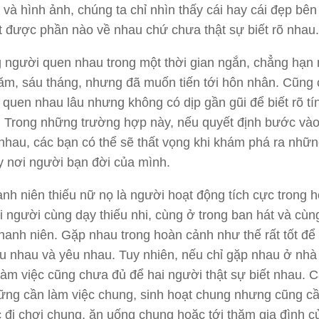
i và hình ảnh, chúng ta chỉ nhìn thấy cái hay cái đẹp bên
ết được phần nào về nhau chứ chưa thật sự biết rõ nhau.
 người quen nhau trong một thời gian ngắn, chẳng hạn
m, sáu tháng, nhưng đã muốn tiến tới hôn nhân.
Cũng 
 quen nhau lâu nhưng không có dịp gần gũi để biết rõ tín
.
Trong những trường hợp này, nếu quyết định bước và
nhau, các bạn có thể sẽ thất vọng khi khám phá ra nhữn
 nơi người bạn đời của mình.
anh niên thiếu nữ nọ là người hoạt động tích cực trong h
 người cùng dạy thiếu
nhi
, cùng ở trong ban hát và cùn
thanh niên.
Gặp nhau trong hoàn cảnh như thế rất tốt để 
u nhau và yêu nhau.
Tuy nhiên, nếu chỉ gặp nhau ở nhà
 làm việc cũng chưa đủ để hai người thật sự biết nhau.
C
ững cần làm việc
chung
, sinh hoạt chung nhưng cũng c
 đi chơi chung, ăn uống chung hoặc tới thăm gia đình c