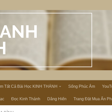
em Tất Cả Bài Học KINH THÁNH
Sống Phúc Âm
YouT
Lạc
Đọc Kinh Thánh
Dâng Hiến
Trang Đặt Mua Ấn P