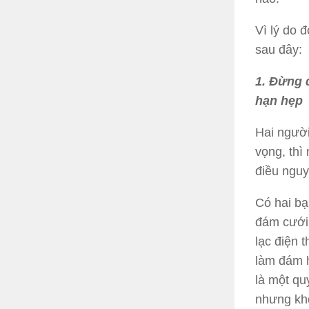
Vì lý do 
sau đây:
1. Đừng q
hạn hẹp
Hai người
vọng, thì
điều nguy
Có hai bạ
đám cưới 
lạc điện t
làm đám h
là một qu
nhưng khô