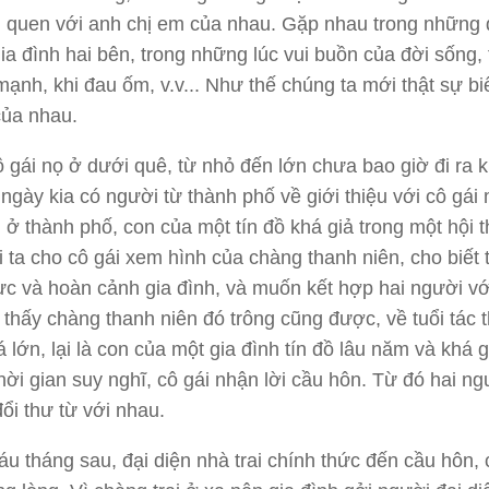
 quen với anh chị em của nhau. Gặp nhau trong những 
ia đình hai bên, trong những lúc vui buồn của đời sống, 
mạnh, khi đau ốm, v.v
..
. Như thế chúng ta mới thật sự biế
 của nhau.
 gái nọ ở dưới quê, từ nhỏ đến lớn chưa bao giờ đi ra k
 ngày
kia
có người từ thành phố về giới thiệu với cô gái
i ở thành phố, con của một tín đồ khá giả trong một hội 
 ta cho cô gái xem hình của chàng thanh niên, cho biết 
lực và hoàn cảnh gia đình, và muốn kết hợp hai người vớ
thấy chàng thanh niên đó trông cũng được, về tuổi tác t
 lớn, lại là con của một gia đình tín đồ lâu năm và khá g
hời gian suy nghĩ, cô gái nhận lời cầu hôn.
Từ đó hai ng
đổi thư từ với nhau.
u tháng sau, đại diện nhà trai chính thức đến cầu hôn,