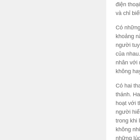
điện thoạ
và chỉ bi
Có những
khoảng nă
người tuy
của nhau
nhân với 
không hay
Có hai th
thánh.
Hai
hoạt với 
người hiể
trong khi
không nh
những lúc