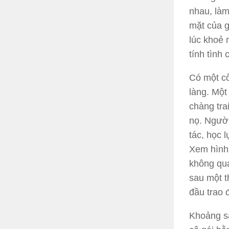
nhau, làm
mặt của g
lúc khoẻ 
tính tình
Có một cô
làng.
Một
chàng tra
nọ. Người
tác, học 
Xem hình 
không quá
sau một t
đầu trao 
Khoảng sá