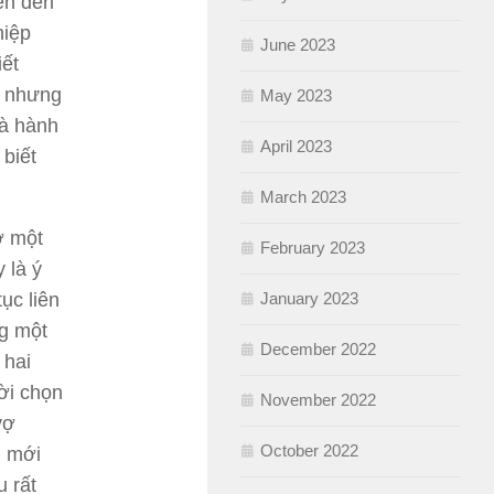
iện đến
hiệp
June 2023
iết
n nhưng
May 2023
và hành
April 2023
 biết
March 2023
ở một
February 2023
 là ý
ục liên
January 2023
g một
December 2022
 hai
ời chọn
November 2022
vợ
October 2022
g mới
 rất