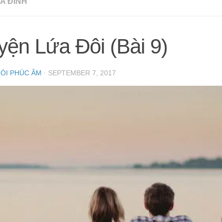
A ĐÌNH
ện Lứa Đôi (Bài 9)
NÓI PHÚC ÂM
·
SEPTEMBER 7, 2017