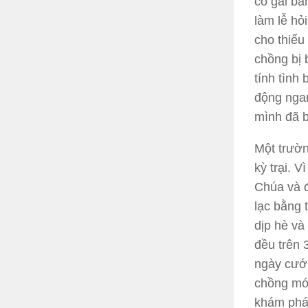
cô gái bằ
làm lễ hỏi
cho thiếu
chồng bị 
tính tình
động nga
mình đã b
Một trườn
kỳ trại.
Vì 
Chúa và 
lạc bằng t
dịp hè và
đều trên 
ngày cưới
chồng mới
khám phá 