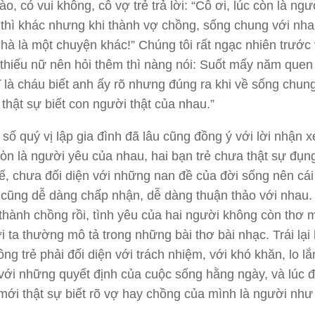
o, có vui không, cô vợ trẻ trả lời: “Cô ơi, lúc còn là ng
thì khác nhưng khi thành vợ chồng, sống
chung
với nha
hà là một chuyện khác!” Chúng tôi rất ngạc nhiên trước 
thiếu nữ nên hỏi thêm thì nàng nói: Suốt mấy năm quen
 là cháu biết anh ấy rõ nhưng đúng ra khi về sống
chun
thật sự biết con người thật của nhau.”
 số quý vị lập gia đình đã lâu cũng đồng ý với lời nhận x
òn là người yêu của nhau, hai bạn trẻ chưa thật sự đụ
tế, chưa đối diện với những nan đề của đời sống nên cái
cũng dễ dàng chấp nhận, dễ dàng thuận thảo với nhau.
thành chồng rồi, tình yêu của hai người không còn thơ
 ta thường mô tả trong những bài thơ bài nhạc. Trái lại 
ồng trẻ phải đối diện với trách nhiệm, với khó khăn, lo lắ
 với những quyết định của cuộc sống hằng ngày, và lúc 
mới thật sự biết rõ vợ hay chồng của mình là người như