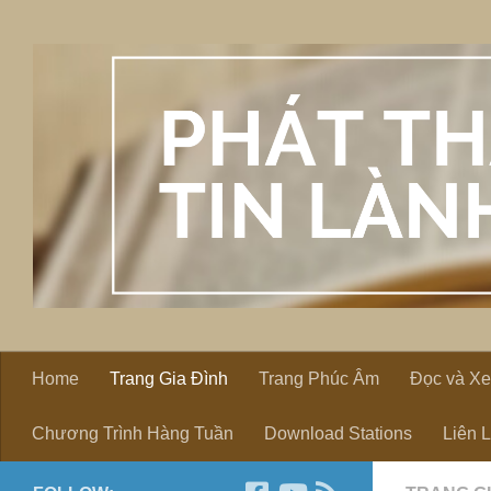
Skip to content
Home
Trang Gia Đình
Trang Phúc Âm
Đọc và X
Chương Trình Hàng Tuần
Download Stations
Liên 