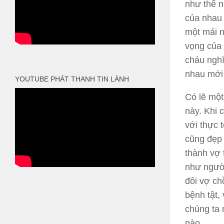
như thế nà
của nhau 
một mái n
vọng của 
cháu nghĩ
nhau mới 
YOUTUBE PHÁT THANH TIN LÀNH
Có lẽ một
này.
Khi c
với thực 
cũng đẹp 
thành vợ 
như người
đôi vợ ch
bệnh tật,
chúng ta 
nào.