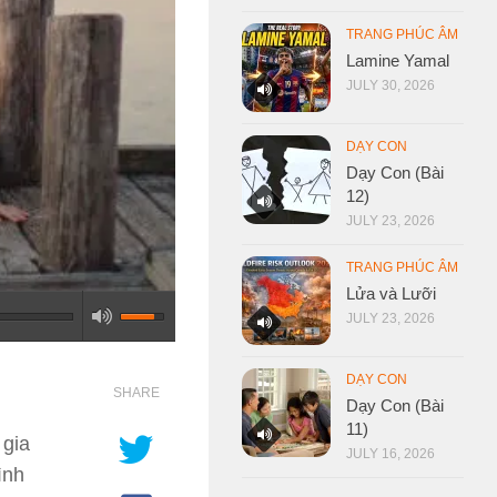
TRANG PHÚC ÂM
Lamine Yamal
JULY 30, 2026
DẠY CON
Dạy Con (Bài
12)
JULY 23, 2026
TRANG PHÚC ÂM
Lửa và Lưỡi
JULY 23, 2026
DẠY CON
SHARE
Dạy Con (Bài
11)
 gia
JULY 16, 2026
ình