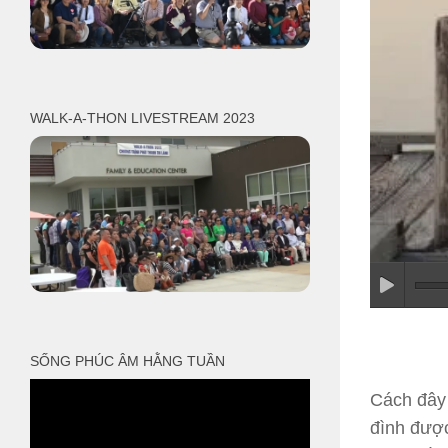
WALK-A-THON LIVESTREAM 2023
SỐNG PHÚC ÂM HẰNG TUẦN
Cách đây 
đình đượ