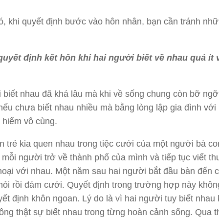
đó, khi quyết định bước vào hôn nhân,
bạn
cần tránh nhữ
uyết định kết hôn khi hai người biết về nhau quá ít 
 biết nhau đã khá lâu mà khi về sống
chung
còn bỡ ngỡ 
 nếu chưa biết nhau nhiều mà bằng lòng lập gia đình với
 hiểm vô cùng.
n trẻ
kia
quen nhau trong tiệc cưới của một người bà co
mỗi người trở về thành phố của mình và tiếp tục viết thư
hoại với nhau.
Một năm sau hai người bắt đầu bàn đến 
ỏi rồi đám cưới.
Quyết định trong trường hợp này khôn
yết định khôn ngoan.
Lý do là vì hai người tuy biết nhau 
ng thật sự biết nhau trong từng hoàn cảnh sống. Qua t