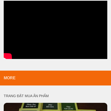
MORE
TRANG ĐẶT MUA ẤN PHẨM