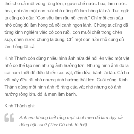
thối cho cả một vùng rộng lớn, người chế nước hoa, làm nước
hoa, chỉ cần một con ruồi nhỏ cũng đủ làm hỏng tất cả. Tục ngữ
ta cũng có cấu: “Con sâu làm rầu nồi canh.” Chỉ một con sâu
nhỏ cũng đủ làm hỏng cả nồi canh ngon lành. Chúng ta cũng đã
từng kinh nghiệm việc có con ruồi, con muỗi chết trong chén
súp, chén nước chúng ta dùng. Chỉ một con ruồi nhỏ cũng đủ
làm hỏng tất cả.
Kinh Thánh còn dùng nhiều hình ảnh nữa để nói lên việc một vật
nhỏ có thể tạo nên những ảnh hưởng lớn. Những hình ảnh đó là
cái hàm thiết để điều khiển súc vật, đốm lửa, bánh lái tàu. Cả ba
vật nầy đều rất nhỏ nhưng ảnh hưởng thật lớn. Cuối cùng, Kinh
Thánh dùng một hình ảnh rõ ràng của vật nhỏ nhưng có ảnh
hưởng rộng lớn, đó là men làm bánh.
Kinh Thánh ghi:
Anh em không biết rằng một chút men đủ làm đậy cả
đống bột sao? (Thư Cô-rinh-tô 5:6)