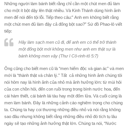
Những người làm bánh biết rằng chỉ cần một chút men đủ làm
cho một ít bột dậy lên thật nhiều. Và Kinh Thánh dùng hình ảnh
men để nói đến tội lỗi. Tiếp theo câu:”
Anh em không biết rằng
một chút men đủ làm đậy cả đống bột sao?
” Sứ đồ Phao-lô viết
tiếp:
Hãy làm sạch men cũ đi, để anh em có thể trở thành
một đống bột mới không men như anh em thật sự là
bánh không men vậy (Thư I Cô-rinh-tô 5:7)
Ông cũng cho biết men cũ là
“
men hiểm độc và gian ác
” và men
mới là “thành thật và chân lý.” Tất cả những hình ảnh chúng tôi
nói hôm nay là hình ảnh của nhỏ mà ảnh hưởng lớn: từ mùi hôi
của con chồn hôi, đến con ruồi trong trong bình nước hoa, đến
cái hàm thiết, cái bánh lái tàu hay một đốm lửa. Và cuối cùng là
men làm bánh. Đây là những cảnh cáo nghiêm trọng cho chúng
ta. Chúng ta hay coi thương những điều nhỏ và nói rằng không
sao đâu nhưng không biết rằng những điều nhỏ đó tích tụ lâu
ngày sẽ tạo những ảnh hưởng thật lớn. Chúng ta nói, “Nước