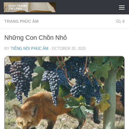
Skip to content
TRANG PHÚC ÂM
0
Những Con Chồn Nhỏ
BY
TIẾNG NÓI PHÚC ÂM
·
OCTOBER 30, 2025