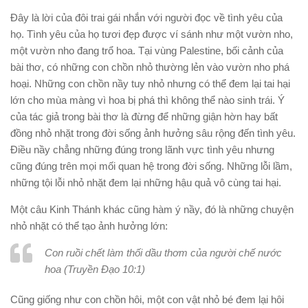
Đây là lời của đôi trai gái nhắn với người đọc về tình yêu của
họ. Tình yêu của họ tươi đẹp được ví sánh như một vườn nho,
một vườn nho đang trổ hoa. Tại vùng Palestine, bối cảnh của
bài thơ, có những con chồn nhỏ thường lẻn vào vườn nho phá
hoại. Những con chồn nầy tuy nhỏ nhưng có thể đem lại tai hại
lớn cho mùa màng vì hoa bị phá thì không thể nào sinh trái. Ý
của tác giả trong bài thơ là đừng để những giận hờn hay bất
đồng nhỏ nhặt trong đời sống ảnh hưởng sâu rộng đến tình yêu.
Điều nầy chẳng những đúng trong lãnh vực tình yêu nhưng
cũng đúng trên mọi mối quan hệ trong đời sống. Những lỗi lầm,
những tội lỗi nhỏ nhặt đem lại những hậu quả vô cùng tai hại.
Một câu Kinh Thánh khác cũng hàm ý nầy, đó là những chuyện
nhỏ nhặt có thể tạo ảnh hưởng lớn:
Con ruồi chết làm thối dầu thơm của người chế nước
hoa (Truyền Đạo 10:1)
Cũng giống như con chồn hôi, một con vật nhỏ bé đem lại hôi