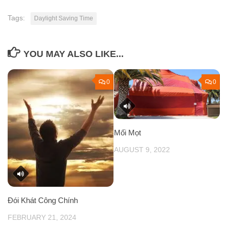
Tags:
Daylight Saving Time
YOU MAY ALSO LIKE...
0
0
Mối Mọt
AUGUST 9, 2022
Đói Khát Công Chính
FEBRUARY 21, 2024