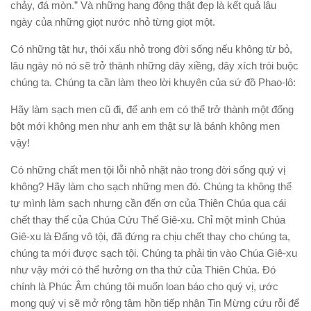
chảy, đá mòn.” Và những hang động thật đẹp là kết quả lâu
ngày của những giọt nước nhỏ từng giọt một.
Có những tật hư, thói xấu nhỏ trong đời sống nếu không từ bỏ,
lâu ngày nó nó sẽ trở thành những dây xiềng, dây xích trói buộc
chúng ta. Chúng ta cần làm theo lời khuyên của sứ đồ Phao-lô:
Hãy làm sạch men cũ đi, để anh em có thể trở thành một đống
bột mới không men như anh em thật sự là bánh không men
vậy!
Có những chất men tội lỗi nhỏ nhặt nào trong đời sống quý vị
không? Hãy làm cho sạch những men đó. Chúng ta không thể
tự mình làm sạch nhưng cần đến ơn của Thiên Chúa qua cái
chết thay thế của Chúa Cứu Thế Giê-xu. Chỉ một mình Chúa
Giê-xu là Đấng vô tội, đã đứng ra chịu chết thay cho chúng ta,
chúng ta mới được sạch tội. Chúng ta phải tin vào Chúa Giê-xu
như vậy mới có thể hưởng ơn tha thứ của Thiên Chúa. Đó
chính là Phúc Âm chúng tôi muốn loan báo cho quý vị, ước
mong quý vị sẽ mở rộng tâm hồn tiếp nhận Tin Mừng cứu rỗi để