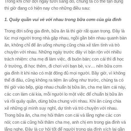
Trong khi chờ đợi ngày tươi sáng đó, chúng ta có thể tận dụng
thì giờ đang có hiện nay cho những điều sau:
1. Quây quần vui vẻ với nhau trong bữa cơm của gia đình
Trong đời sống gia đình, bữa ăn là thì giờ rất quan trọng. Đây là
lúc mọi người trong nhà gặp nhau, ngồi gần bên nhau quanh bàn
ăn, không chỉ để ăn uống nhưng cũng chia xẻ tâm tình và trò
chuyện với nhau. Những ngày trước đây vì bận rộn với nhiều
trách nhiệm: cha mẹ đi làm việc, đi buôn bán; con cái thì đi học
ở trường, đi học thêm, đi chơi với bạn bè, v.v… nên bữa cơm
gia đình ít khi nào có mặt đông đủ mọi người. Bây giờ, vì không
thể đi đâu, cũng không ra tiệm ăn uống như trước, chúng ta có
thì giờ vào bếp, giúp nhau chuẩn bị bữa ăn, cha mẹ làm cái này,
các con làm cái kia, mỗi người lo một việc để chuẩn bị bữa ăn
và rồi quây quần, dùng bữa chung với nhau. Khi ăn cùng chia
xẻ những gì mình suy nghĩ, dự tính và trò chuyện với nhau.
Trong bữa ăn, cha mẹ hỏi thăm con cái và lắng nghe các con
nói; con cái cũng hỏi thăm cha mẹ, anh chị em trong gia đình và
lắng nghe. Đây là cơ hội tốt để người trong gia đình xích lại gần