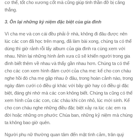
cơ thể, tốt cho xương cốt mà cũng giúp tinh thần đỡ bị căng
thẳng.
3. Ôn lại những kỷ niệm đặc biệt của gia đình
Vì cha mẹ và con cái đều phải ở nhà, không đi đâu được nên
lúc các con đã học trên mạng, đã làm bài xong, chúng ta có thể
dùng thì giờ rảnh rỗi lấy album của gia đình ra cùng xem với
nhau. Nhìn lại những hình ảnh xưa cũ sẽ khiến người trong gia
đình biết thêm về nhau và thấy gần nhau hơn. Chúng ta có thể
cho các con xem hình đám cưới của cha mẹ: kể cho con cháu
nghe hồi đó cha mẹ gặp nhau ở đâu, trong hoàn cảnh nào, trong
ngày đám cưới có điều gì khác với bây giờ hay có điều gì đặc
biệt, đáng ghi nhớ mà các con không biết. Chúng ta cũng có thể
xem hình của các con, các cháu khi còn nhỏ, lúc mới sinh. Kể
cho con cháu nghe những điều đặc biệt xảy ra lúc các em ra
đời hoặc những ơn phước Chúa ban, những kỷ niệm mà chúng
ta không bao giờ quên.
Người phụ nữ thường quan tâm đến mặt tình cảm, trân quý