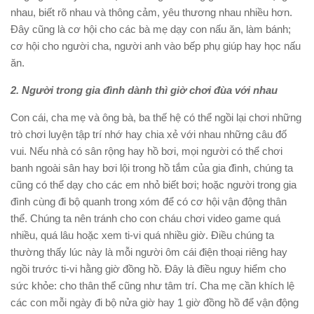
nhau, biết rõ nhau và thông cảm, yêu thương nhau nhiều hơn.
Đây cũng là cơ hội cho các bà mẹ dạy con nấu ăn, làm bánh;
cơ hội cho người cha, người anh vào bếp phụ giúp hay học nấu
ăn.
2. Người trong gia đình dành thì giờ chơi đùa với nhau
Con cái, cha mẹ và ông bà, ba thế hệ có thể ngồi lại chơi những
trò chơi luyện tập trí nhớ hay chia xẻ với nhau những câu đố
vui. Nếu nhà có sân rộng hay hồ bơi, mọi người có thể chơi
banh ngoài sân hay bơi lội trong hồ tắm của gia đình, chúng ta
cũng có thể dạy cho các em nhỏ biết bơi; hoặc người trong gia
đình cùng đi bộ quanh trong xóm để có cơ hội vận động thân
thể. Chúng ta nên tránh cho con cháu chơi video game quá
nhiều, quá lâu hoặc xem ti-vi quá nhiều giờ. Điều chúng ta
thường thấy lúc này là mỗi người ôm cái điện thoại riêng hay
ngồi trước ti-vi hằng giờ đồng hồ. Đây là điều nguy hiểm cho
sức khỏe: cho thân thể cũng như tâm trí. Cha mẹ cần khích lệ
các con mỗi ngày đi bộ nửa giờ hay 1 giờ đồng hồ để vận động