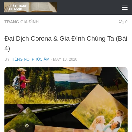
Skip to content
TRANG GIA ĐÌNH
0
Đại Dịch Corona & Gia Đình Chúng Ta (Bài
4)
BY
TIẾNG NÓI PHÚC ÂM
·
MAY 13, 2020