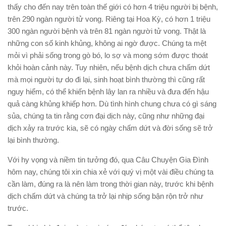
thấy cho đến nay trên toàn thế giới có hơn 4 triệu người bị bệnh,
trên 290 ngàn người tử vong. Riêng tại Hoa Kỳ, có hơn 1 triệu
300 ngàn người bệnh và trên 81 ngàn người tử vong. Thật là
những con số kinh khủng, không ai ngờ được. Chúng ta mệt
mỏi vì phải sống trong gò bó, lo sợ và mong sớm được thoát
khỏi hoàn cảnh này. Tuy nhiên, nếu bệnh dịch chưa chấm dứt
mà mọi người tự do đi lại, sinh hoạt bình thường thì cũng rất
nguy hiểm, có thể khiến bệnh lây lan ra nhiều và đưa đến hậu
quả càng khủng khiếp hơn. Dù tình hình chung chưa có gì sáng
sủa, chúng ta tin rằng cơn đại dịch này, cũng như những đại
dịch xảy ra trước kia, sẽ có ngày chấm dứt và đời sống sẽ trở
lại bình thường.
Với hy vọng và niềm tin tưởng đó, qua Câu Chuyện Gia Đình
hôm nay, chúng tôi xin chia xẻ với quý vị một vài điều chúng ta
cần làm, đúng ra là nên làm trong thời gian này, trước khi bệnh
dịch chấm dứt và chúng ta trở lại nhịp sống bận rộn trở như
trước.