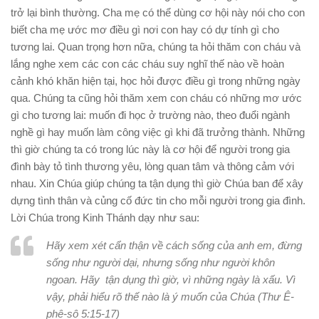
trở lại bình thường. Cha mẹ có thể dùng cơ hội này nói cho con
biết cha mẹ ước mơ điều gì nơi con hay có dự tính gì cho
tương lai. Quan trọng hơn nữa, chúng ta hỏi thăm con cháu và
lắng nghe xem các con các cháu suy nghĩ thế nào về hoàn
cảnh khó khăn hiện tại, học hỏi được điều gì trong những ngày
qua. Chúng ta cũng hỏi thăm xem con cháu có những mơ ước
gì cho tương lai: muốn đi học ở trường nào, theo đuổi ngành
nghề gì hay muốn làm công việc gì khi đã trưởng thành. Những
thì giờ chúng ta có trong lúc này là cơ hội để người trong gia
đình bày tỏ tình thương yêu, lòng quan tâm và thông cảm với
nhau. Xin Chúa giúp chúng ta tận dụng thì giờ Chúa ban để xây
dựng tình thân và củng cố đức tin cho mỗi người trong gia đình.
Lời Chúa trong Kinh Thánh dạy như sau:
Hãy xem xét cẩn thận về cách sống của anh em, đừng
sống như người dại, nhưng sống như người khôn
ngoan. Hãy tận dụng thì giờ, vì những ngày là xấu. Vì
vậy, phải hiểu rõ thế nào là ý muốn của Chúa (Thư Ê-
phê-sô 5:15-17)