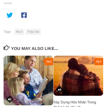
SHARE
Tags:
Ma-ri
Thập Giá
YOU MAY ALSO LIKE...
0
0
Xây Dựng Hôn Nhân Trong