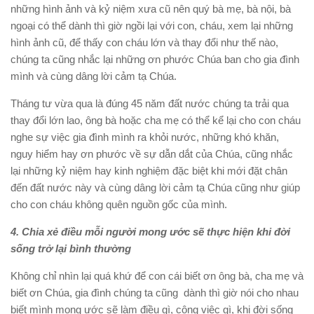
những hình ảnh và kỷ niệm xưa cũ nên quý bà mẹ, bà nội, bà
ngoại có thể dành thì giờ ngồi lại với con, cháu, xem lại những
hình ảnh cũ, để thấy con cháu lớn và thay đổi như thế nào,
chúng ta cũng nhắc lại những ơn phước Chúa ban cho gia đình
mình và cùng dâng lời cảm tạ Chúa.
Tháng tư vừa qua là đúng 45 năm đất nước chúng ta trải qua
thay đổi lớn lao, ông bà hoặc cha mẹ có thể kể lại cho con cháu
nghe sự việc gia đình mình ra khỏi nước, những khó khăn,
nguy hiểm hay ơn phước về sự dẫn dắt của Chúa, cũng nhắc
lại những kỷ niệm hay kinh nghiệm đặc biệt khi mới đặt chân
đến đất nước này và cùng dâng lời cảm tạ Chúa cũng như giúp
cho con cháu không quên nguồn gốc của mình.
4. Chia xẻ điều mỗi người mong ước sẽ thực hiện khi đời
sống trở lại bình thường
Không chỉ nhìn lại quá khứ để con cái biết ơn ông bà, cha mẹ và
biết ơn Chúa, gia đình chúng ta cũng dành thì giờ nói cho nhau
biết mình mong ước sẽ làm điều gì, công việc gì, khi đời sống