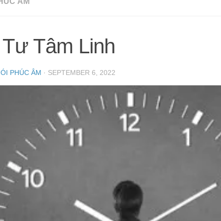
HÚC ÂM
 Tư Tâm Linh
NÓI PHÚC ÂM
·
SEPTEMBER 6, 2022