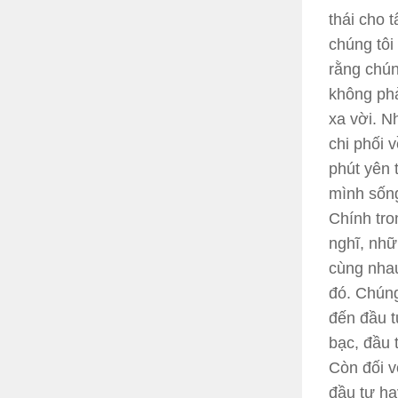
thái cho 
chúng tôi
rằng chúng
không phả
xa vời. N
chi phối 
phút yên 
mình sống
Chính tro
nghĩ, nhữ
cùng nhau
đó. Chúng
đến đầu t
bạc, đầu 
Còn đối v
đầu tư ha