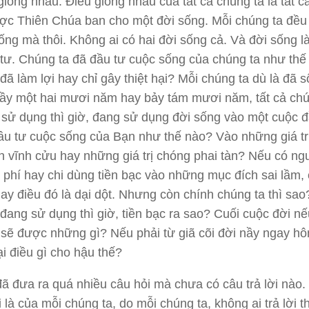
giống nhau. Điều giống nhau của tất cả chúng ta là tất 
ợc Thiên Chúa ban cho một đời sống. Mỗi chúng ta đều 
ống mà thôi. Không ai có hai đời sống cả. Và đời sống l
tư. Chúng ta đã đầu tư cuộc sống của chúng ta như thế
đã làm lợi hay chỉ gây thiệt hại? Mỗi chúng ta dù là đã 
nầy một hai mươi năm hay bảy tám mươi năm, tất cả chú
sử dụng thì giờ, đang sử dụng đời sống vào một cuộc 
ầu tư cuộc sống của Bạn như thế nào? Vào những giá tr
n vĩnh cửu hay những giá trị chóng phai tàn? Nếu có ngư
 phí hay chi dùng tiền bạc vào những mục đích sai lầm,
gay điều đó là dại dột. Nhưng còn chính chúng ta thì sao
đang sử dụng thì giờ, tiền bạc ra sao? Cuối cuộc đời nế
a sẽ được những gì? Nếu phải từ giã cõi đời nầy ngay h
ại điều gì cho hậu thế?
 đã đưa ra quá nhiều câu hỏi mà chưa có câu trả lời nào.
i là của mỗi chúng ta, do mỗi chúng ta, không ai trả lời t