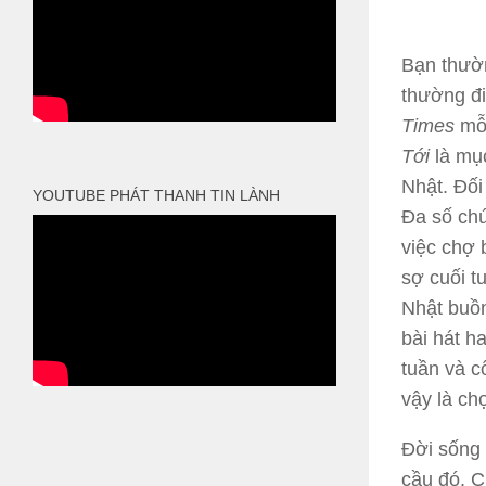
Bạn thườn
thường đi 
Times
mỗi
Tới
là mục
Nhật. Đối
YOUTUBE PHÁT THANH TIN LÀNH
Đa số chú
việc chợ 
sợ cuối t
Nhật buồn
bài hát h
tuần và cố
vậy là ch
Đời sống 
cầu đó. C