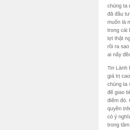
chúng ta 
đã đầu tư
muốn là m
trong cái
lợi thật 
rồi ra sao
ai nấy đề
Tin Lành 
giá trị c
chúng ta 
để giao t
điểm đó. 
quyền trê
có ý nghĩ
trong tâm