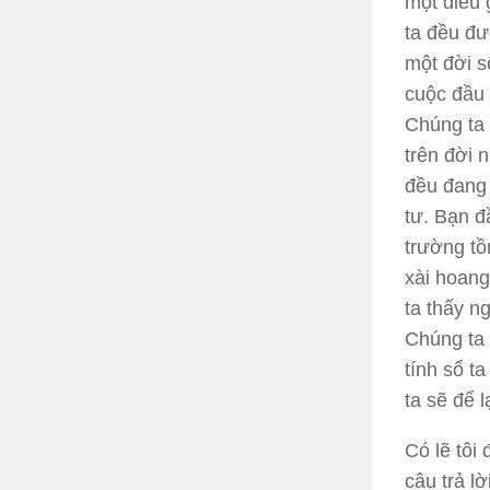
một điều 
ta đều đư
một đời s
cuộc đầu 
Chúng ta 
trên đời 
đều đang 
tư. Bạn đ
trường tồ
xài hoang
ta thấy n
Chúng ta 
tính sổ t
ta sẽ để l
Có lẽ tôi
câu trả lờ