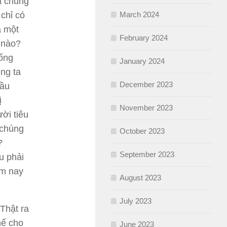
cả chúng
chỉ có
March 2024
à một
February 2024
 nào?
sống
January 2024
ng ta
December 2023
đầu
ị
November 2023
ời tiêu
 chúng
October 2023
?
September 2023
u phải
ôm nay
August 2023
July 2023
 Thật ra
hế cho
June 2023