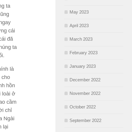
ng ta
May 2023
cũng
 ngay
April 2023
ững cái
cái đã
March 2023
chúng ta
February 2023
i.
January 2023
ính là
n cho
December 2022
inh hồn
 loài ở
November 2022
Cao cầm
October 2022
i chỉ
a Ngài
September 2022
 lại