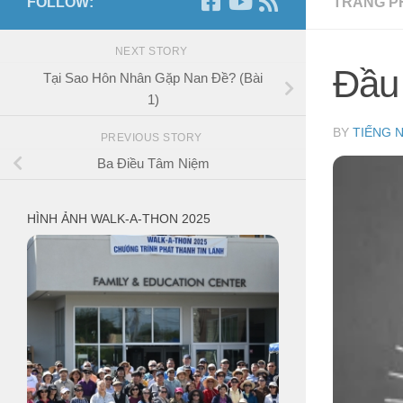
FOLLOW:
TRANG P
NEXT STORY
Đầu
Tại Sao Hôn Nhân Gặp Nan Đề? (Bài
1)
BY
TIẾNG 
PREVIOUS STORY
Ba Điều Tâm Niệm
HÌNH ẢNH WALK-A-THON 2025