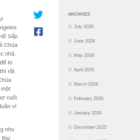
ARCHIVES
hư
July 2026
ngeles
 Hồ Sắp
June 2026
ối Chúa
ệc nhà.
May 2026
để lo
April 2026
hì rất
 Chúa
March 2026
a một
sợ cuối
February 2026
tuần vì
January 2026
December 2025
ng nhu
 thư