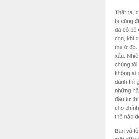
Thật ra, 
ta cũng đ
đã bỏ bê 
con, khi 
mẹ ở đó. 
xấu. Nhi
chúng tôi
không ai 
dành thì 
những hậu
đầu tư th
cho chính
thế nào đ
Bạn và tô