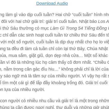
Download Audio
g làm gì vào dịp cuối tuần? Hai chữ “cuối tuần” hình n
đôi với hai chữ giải trí: giải trí cuối tuần. Nhật báo
Los A
 thứ Sáu thường có mục
Làm Gì Trong 54 Tiếng Đồng
 chỉ dẫn các sinh hoạt cuối tuần từ chiều thứ Sáu đến t
 với một số người, cuối tuần là dịp duy nhất cho họ lo vi
ng ta đều đi làm cả tuần chỉ còn lại thứ Bảy, Chúa Nhật 
búa, mua sắm, giặt giũ, dọn dẹp nhà cửa… Một số khác t
uần vì đó là những lúc họ cảm thấy cô đơn nhất. “Chiều
, nằm trong căn gác đìu hiu…” không phải chỉ là lời củ
ay sáo ngữ mà là tâm sự của nhiều người. Vì vậy họ rất 
 tìm một cái gì để lấp đầy khoảng trống đó. Giải trí cuối 
ọn lựa của nhiều người.
con người có nhiều nhu cầu và giải trí là một trong nhữ
húng ta cần được ngơi nghỉ, thư duỗi và những giờ phút