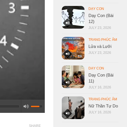
DẠY CON
Dạy Con (Bài
12)
JULY 23, 2026
TRANG PHÚC ÂM
Lửa và Lưỡi
JULY 23, 2026
DẠY CON
Dạy Con (Bài
11)
JULY 16, 2026
TRANG PHÚC ÂM
Nữ Thần Tự Do
JULY 16, 2026
SHARE