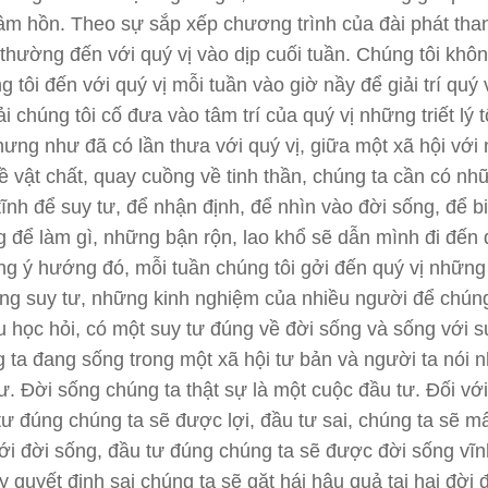
tâm hồn. Theo sự sắp xếp chương trình của đài phát tha
 thường đến với quý vị vào dịp cuối tuần. Chúng tôi khô
 tôi đến với quý vị mỗi tuần vào giờ nầy để giải trí quý 
i chúng tôi cố đưa vào tâm trí của quý vị những triết lý 
hưng như đã có lần thưa với quý vị, giữa một xã hội với 
về vật chất, quay cuồng về tinh thần, chúng ta cần có nh
tĩnh để suy tư, để nhận định, để nhìn vào đời sống, để bi
 để làm gì, những bận rộn, lao khổ sẽ dẫn mình đi đến 
ng ý hướng đó, mỗi tuần chúng tôi gởi đến quý vị nhữn
ng suy tư, những kinh nghiệm của nhiều người để chúng
 học hỏi, có một suy tư đúng về đời sống và sống với s
 ta đang sống trong một xã hội tư bản và người ta nói n
ư. Đời sống chúng ta thật sự là một cuộc đầu tư. Đối với
tư đúng chúng ta sẽ được lợi, đầu tư sai, chúng ta sẽ mấ
ới đời sống, đầu tư đúng chúng ta sẽ được đời sống vĩn
y quyết định sai chúng ta sẽ gặt hái hậu quả tai hại đời đ