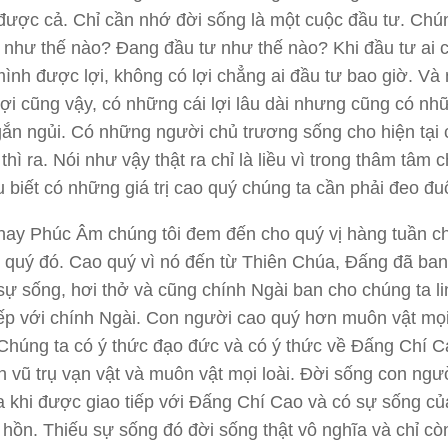
được cả. Chỉ cần nhớ đời sống là một cuộc đầu tư. Chú
 như thế nào? Đang đầu tư như thế nào? Khi đầu tư ai 
ình được lợi, không có lợi chẳng ai đầu tư bao giờ. Và
 lợi cũng vậy, có những cái lợi lâu dài nhưng cũng có nh
ngắn ngủi. Có những người chủ trương sống cho hiện tại 
 thì ra. Nói như vậy thật ra chỉ là liều vì trong thâm tâm 
u biết có những giá trị cao quý chúng ta cần phải đeo đuổ
hay Phúc Âm chúng tôi đem đến cho quý vị hàng tuần ch
ao quý đó. Cao quý vì nó đến từ Thiên Chúa, Đấng đã ba
sự sống, hơi thở và cũng chính Ngài ban cho chúng ta l
iếp với chính Ngài. Con người cao quý hơn muôn vật mọi
Chúng ta có ý thức đạo đức và có ý thức về Đấng Chí 
n vũ trụ vạn vật và muôn vật mọi loài. Đời sống con ngườ
a khi được giao tiếp với Đấng Chí Cao và có sự sống củ
 hồn. Thiếu sự sống đó đời sống thật vô nghĩa và chỉ còn