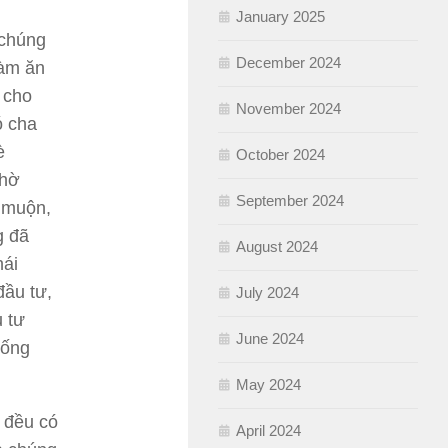
January 2025
 chúng
December 2024
làm ăn
 cho
November 2024
ó cha
è
October 2024
nhờ
September 2024
á muộn,
g đã
August 2024
hái
đầu tư,
July 2024
u tư
June 2024
sống
May 2024
a đều có
April 2024