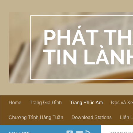
Skip to content
Home
Trang Gia Đình
Trang Phúc Âm
Đọc và X
Chương Trình Hàng Tuần
Download Stations
Liên 