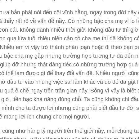
chưa hẳn phải nói đến cõi vĩnh hằng, ngay trong đời nầy
ã thấy rất rõ về vấn đề nầy. Có những bậc cha mẹ vì lo 
con cái, không dành nhiều thời giờ, không đầu tư thì giờ
con qua lứa tuổi thiếu niên cần có cha mẹ thì đã không c
Nhiều em vì vậy trở thành phản loạn hoặc đi theo bạn b
ều bậc cha mẹ gặp những trường hợp tương tự đã đến 
 giúp đỡ nhưng thật đáng tiếc có những trường hợp qu
có thể làm được gì để thay đổi vấn đề. Nhiều người cũn
giờ đầu tư vào những việc sai lầm khác và do đó đã gặt 
 quả ê chề ngay trên trần gian nầy. Sống vì vậy là biết 
ì giờ, tiền bạc khả năng đúng chỗ. Ta cũng không chỉ đầ
 mình cho ta được lợi nhưng cũng phải biết đầu tư đời 
ể mang lợi ích chung cho mọi người.
i cũng như hàng tỷ người trên thế giới nầy, mỗi chúng t