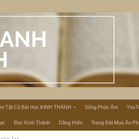
em Tất Cả Bài Học KINH THÁNH
Sống Phúc Âm
YouT
Lạc
Đọc Kinh Thánh
Dâng Hiến
Trang Đặt Mua Ấn P