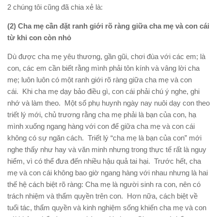
2 chúng tôi cũng đã chia xẻ là:
(2) Cha mẹ cần đặt ranh giới rõ ràng giữa cha mẹ và con cái
từ khi con còn nhỏ
Dù được cha mẹ yêu thương, gần gũi, chơi đùa với các em; là
con, các em cần biết rằng mình phải tôn kính và vâng lời cha
mẹ; luôn luôn có một ranh giới rõ ràng giữa cha mẹ và con
cái. Khi cha mẹ dạy bảo điều gì, con cái phải chú ý nghe, ghi
nhớ và làm theo. Một số phụ huynh ngày nay nuôi dạy con theo
triết lý mới, chủ trương rằng cha mẹ phải là bạn của con, hạ
mình xuống ngang hàng với con để giữa cha mẹ và con cái
không có sự ngăn cách. Triết lý “cha mẹ là bạn của con” mới
nghe thấy như hay và văn minh nhưng trong thực tế rất là nguy
hiểm, vì có thể đưa đến nhiều hậu quả tai hại. Trước hết, cha
mẹ và con cái không bao giờ ngang hàng với nhau nhưng là hai
thế hệ cách biệt rõ ràng: Cha mẹ là người sinh ra con, nên có
trách nhiệm và thẩm quyền trên con. Hơn nữa, cách biệt về
tuổi tác, thẩm quyền và kinh nghiệm sống khiến cha mẹ và con