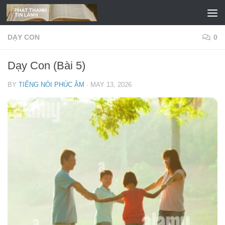
Skip to content
DẠY CON
0
Dạy Con (Bài 5)
BY
TIẾNG NÓI PHÚC ÂM
·
MAY 13, 2026