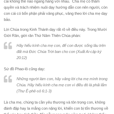
cái không thể nào ngang hàng với nhau. Cha mẹ có thẩm
quyền và trách nhiệm nuôi dạy hướng dẫn con nên người, còn
con cái có bổn phận phải vâng phục, vâng theo lời cha mẹ dạy
bảo.
Lời Chúa trong Kinh Thánh dạy rất rõ về điều này. Trong Mười
Giới Răn, giới răn Thứ Năm Thiên Chúa phán:
Hãy hiếu kính cha mẹ con, để con được sống lâu trên
đất mà Đức Chúa Trời ban cho con (Xuất Ai-cập ký
20:12)
Sứ đồ Phao-lô cũng dạy:
Những người làm con, hãy vâng lời cha mẹ mình trong
Chúa. Hãy hiếu kính cha mẹ con vì điều đó là phải lắm
(Thư Ê-phê-sô 6:1-3)
Là cha mẹ, chúng ta cần yêu thương và tôn trọng con, không
đánh đập hay la mắng con nặng lời, khiến con bị tổn thương về