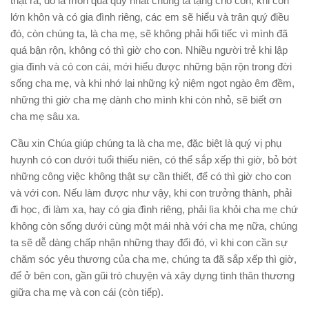
thật ra, đó là món quà quý nhất chúng ta tặng cho con; khi con
lớn khôn và có gia đình riêng, các em sẽ hiểu và trân quý điều
đó, còn chúng ta, là cha mẹ, sẽ không phải hối tiếc vì mình đã
quá bận rộn, không có thì giờ cho con. Nhiều người trẻ khi lập
gia đình và có con cái, mới hiểu được những bận rộn trong đời
sống cha mẹ, và khi nhớ lại những kỷ niệm ngọt ngào êm đềm,
những thì giờ cha mẹ dành cho mình khi còn nhỏ, sẽ biết ơn
cha mẹ sâu xa.
Cầu xin Chúa giúp chúng ta là cha mẹ, đặc biệt là quý vị phụ
huynh có con dưới tuổi thiếu niên, có thể sắp xếp thì giờ, bỏ bớt
những công việc không thật sự cần thiết, để có thì giờ cho con
và với con. Nếu làm được như vậy, khi con trưởng thành, phải
đi học, đi làm xa, hay có gia đình riêng, phải lìa khỏi cha mẹ chứ
không còn sống dưới cùng một mái nhà với cha mẹ nữa, chúng
ta sẽ dễ dàng chấp nhận những thay đổi đó, vì khi con cần sự
chăm sóc yêu thương của cha mẹ, chúng ta đã sắp xếp thì giờ,
để ở bên con, gần gũi trò chuyện và xây dựng tình thân thương
giữa cha mẹ và con cái (còn tiếp).