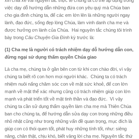
xin chia xẻ vài nguyên tắc thực tế chúng ta có thể áp dụng trong
việc dạy dỗ hướng dẫn những đứa con yêu quý mà Chúa ban
cho gia đình chúng ta, để các em lớn lên là những người ngay
lành, đạo đức, sống đẹp lòng Chúa, làm vinh danh cha mẹ và
được hưởng ơn lành của Chúa. Hai nguyên tắc chúng tôi trình
bày trong
Câu Chuyện Gia Đình
kỳ trước là:
(1) Cha mẹ là người có trách nhiệm dạy dỗ hướng dẫn con,
đừng ngại sử dụng thẩm quyền Chúa giao
Là cha mẹ, chúng ta ở gần bên con từ khi con chào đời, vì vậy
chúng ta biết rõ con hơn mọi người khác. Chúng ta có trách
nhiệm nuôi nấng chăm sóc con về mặt sức khoẻ, để con lớn
mạnh về mặt thể xác nhưng cũng có trách nhiệm giúp con lớn
mạnh và phát triển tốt về mặt tinh thần và đạo đức. Vì vậy
chúng ta cần sử dụng thẩm quyền làm cha mẹ mà Thiên Chúa
ban cho chúng ta, để hướng dẫn sửa dạy con trong những điều
nhỏ nhặt cũng như trong những vấn đề quan trọng, mục đích là
giúp con có thói quen tốt, phát huy những tính tốt, như: siêng
năng, chân thật, chịu khó, biết vâng lời cha mẹ. Nguyên tắc thứ