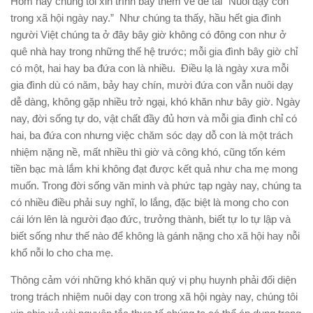
Hôm nay chúng tôi xin trình bày thêm về đề tài “Nuôi dạy con
trong xã hội ngày nay.” Như chúng ta thấy, hầu hết gia đình
người Việt chúng ta ở đây bây giờ không có đông con như ở
quê nhà hay trong những thế hệ trước; mỗi gia đình bây giờ chỉ
có một, hai hay ba đứa con là nhiều. Điều lạ là ngày xưa mỗi
gia đình dù có năm, bảy hay chín, mười đứa con vẫn nuôi dạy
dễ dàng, không gặp nhiều trở ngại, khó khăn như bây giờ. Ngày
nay, đời sống tự do, vật chất đầy đủ hơn và mỗi gia đình chỉ có
hai, ba đứa con nhưng việc chăm sóc dạy dỗ con là một trách
nhiệm nặng nề, mất nhiều thì giờ và công khó, cũng tốn kém
tiền bạc mà lắm khi không đạt được kết quả như cha mẹ mong
muốn. Trong đời sống văn minh và phức tạp ngày nay, chúng ta
có nhiều điều phải suy nghĩ, lo lắng, đặc biệt là mong cho con
cái lớn lên là người đạo đức, trưởng thành, biết tự lo tự lập và
biết sống như thế nào để không là gánh nặng cho xã hội hay nỗi
khổ nỗi lo cho cha mẹ.
Thông cảm với những khó khăn quý vị phụ huynh phải đối diện
trong trách nhiệm nuôi dạy con trong xã hội ngày nay, chúng tôi