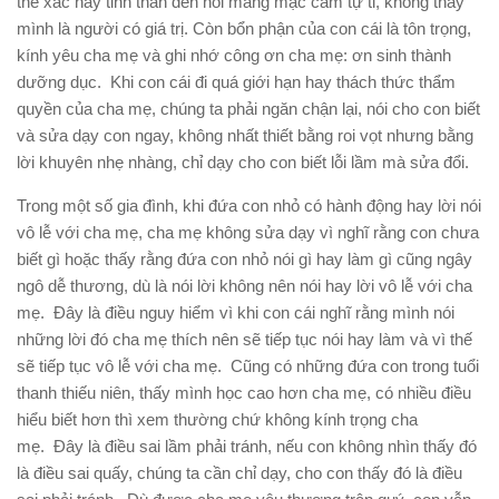
thể xác hay tinh thần đến nỗi mang mặc cảm tự ti, không thấy
mình là người có giá trị. Còn bổn phận của con cái là tôn trọng,
kính yêu cha mẹ và ghi nhớ công ơn cha mẹ: ơn sinh thành
dưỡng dục. Khi con cái đi quá giới hạn hay thách thức thẩm
quyền của cha mẹ, chúng ta phải ngăn chận lại, nói cho con biết
và sửa dạy con ngay, không nhất thiết bằng roi vọt nhưng bằng
lời khuyên nhẹ nhàng, chỉ dạy cho con biết lỗi lầm mà sửa đổi.
Trong một số gia đình, khi đứa con nhỏ có hành động hay lời nói
vô lễ với cha mẹ, cha mẹ không sửa dạy vì nghĩ rằng con chưa
biết gì hoặc thấy rằng đứa con nhỏ nói gì hay làm gì cũng ngây
ngô dễ thương, dù là nói lời không nên nói hay lời vô lễ với cha
mẹ. Đây là điều nguy hiểm vì khi con cái nghĩ rằng mình nói
những lời đó cha mẹ thích nên sẽ tiếp tục nói hay làm và vì thế
sẽ tiếp tục vô lễ với cha mẹ. Cũng có những đứa con trong tuổi
thanh thiếu niên, thấy mình học cao hơn cha mẹ, có nhiều điều
hiểu biết hơn thì xem thường chứ không kính trọng cha
mẹ. Đây là điều sai lầm phải tránh, nếu con không nhìn thấy đó
là điều sai quấy, chúng ta cần chỉ dạy, cho con thấy đó là điều