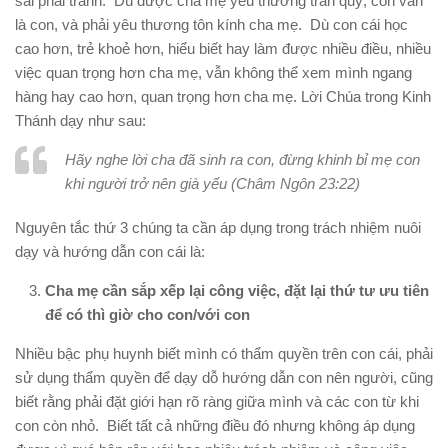
sai phải tránh. Dù được cha mẹ yêu thương trân quý, con vẫn
là con, và phải yêu thương tôn kính cha mẹ. Dù con cái học
cao hơn, trẻ khoẻ hơn, hiểu biết hay làm được nhiều điều, nhiều
việc quan trọng hơn cha mẹ, vẫn không thể xem mình ngang
hàng hay cao hơn, quan trọng hơn cha mẹ. Lời Chúa trong Kinh
Thánh dạy như sau:
Hãy nghe lời cha đã sinh ra con, đừng khinh bỉ mẹ con
khi người trở nên già yếu (Châm Ngôn 23:22)
Nguyên tắc thứ 3 chúng ta cần áp dụng trong trách nhiệm nuôi
dạy và hướng dẫn con cái là:
Cha mẹ cần sắp xếp lại công việc, đặt lại thứ tư ưu tiên
để có thì giờ cho con/với con
Nhiều bậc phụ huynh biết mình có thẩm quyền trên con cái, phải
sử dụng thẩm quyền để dạy dỗ hướng dẫn con nên người, cũng
biết rằng phải đặt giới hạn rõ ràng giữa mình và các con từ khi
con còn nhỏ. Biết tất cả những điều đó nhưng không áp dụng