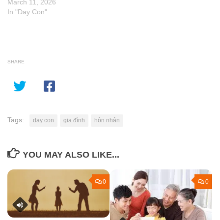
March 11, 2026
In "Dạy Con"
SHARE
Tags:
dạy con
gia đình
hôn nhân
YOU MAY ALSO LIKE...
0
0