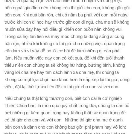
được vì quá bận rộn với bao nhiêu trách nhiệm và công việc
bên ngoài gia đình nên không còn thì giờ cho con, không gần gũi
bên con. Khi quá bận rộn, chỉ có năm ba phút với con mỗi ngày,
trước khi con đi học hay trước giờ con đi ngủ, cha mẹ sẽ không
muốn sửa dạy hay nói điều gì khiến con buồn nản không vui.
Trong xã hội tân tiến và máy móc chúng ta đang sống ai cũng
bận rộn, nhiều khi không có thì giờ cho những việc quan trọng
cần làm và vì vậy dễ bỏ lỡ cơ hội để làm những gì cần phải
làm. Nếu muốn việc dạy con có kết quả, để khi đến tuổi thanh
thiếu niên con chúng ta sẽ không hư hỏng, bướng bỉnh, không
vâng lời cha mẹ hay tìm cách lánh xa cha mẹ, thì chúng ta
không có một lựa chọn nào khác hơn là sắp xếp lại thì giờ, công
việc, đặt lại thứ tự ưu tiên để có thì giờ cho con và với con.
Nếu chúng ta thật lòng thương con, biết con cái là cơ nghiệp
Thiên Chúa ban, là món quà quý nhất trong đời, chúng ta cần bỏ
bớt những gì kém quan trọng hay không thật sự quan trọng để
có thì giờ cho con và với con. Những thì giờ cha mẹ ở cạnh
bên con và dành cho con không bao giờ phí phạm hay vô ích;