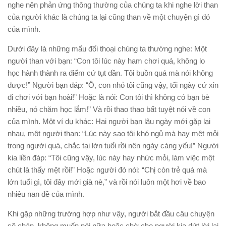
nghe nên phản ứng thông thường của chúng ta khi nghe lời than
của người khác là chúng ta lại cũng than về một chuyện gì đó
của mình.
Dưới đây là những mẩu đối thoại chúng ta thường nghe: Một
người than với bạn: “Con tôi lúc này ham chơi quá, không lo
học hành thành ra điểm cứ tụt dần. Tôi buồn quá mà nói không
được!” Người bạn đáp: “Ồ, con nhỏ tôi cũng vậy, tối ngày cứ xin
đi chơi với bạn hoài!” Hoặc là nói: Con tôi thì không có bạn bè
nhiều, nó chăm học lắm!” Và rồi thao thao bất tuyệt nói về con
của mình. Một ví dụ khác: Hai người bạn lâu ngày mới gặp lại
nhau, một người than: “Lúc này sao tôi khó ngủ mà hay mệt mỏi
trong người quá, chắc tại lớn tuổi rồi nên ngày càng yếu!” Người
kia liền đáp: “Tôi cũng vậy, lúc này hay nhức mỏi, làm việc một
chút là thấy mệt rồi!” Hoặc người đó nói: “Chị còn trẻ quá mà
lớn tuổi gì, tôi đây mới già nè,” và rồi nói luôn một hơi về bao
nhiêu nan đề của mình.
Khi gặp những trường hợp như vậy, người bắt đầu câu chuyện
sẽ chán, không muốn nói nữa hoặc chờ cho người kia dứt lời lại