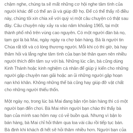
chậm nghe, chúng ta sẽ mất những cơ hội nghe tâm tình của
người khác để có thể an ủi và giúp đỡ họ. Để có thể thấy rõ điều
này, chúng tôi xin chia xẻ với quý vị một câu chuyện có thật sau
đây. Câu chuyện này xảy ra vào năm khoảng 1965, tại một
thành phố nhỏ trên vùng cao nguyên. Có một người đàn bà nọ,
tạm gọi là bà Mai, ngày ngày ra chợ bán hàng. Bà là người tin
Chúa rất tốt và có lòng thương người. Mỗi khi có thì giờ, bà hay
thăm hỏi và lắng nghe tâm tình của bạn bè thân quen nên nhiều
người thích đến tâm sự với bà. Những lúc cần, bà cũng dùng
Kinh Thánh hoặc kinh nghiệm cá nhân để giúp ý kiến cho những
người gặp chuyện nan giải hoặc an ủi những người gặp hoạn
nạn khó khăn. Không những thế bà cũng hay giúp đỡ vật chất
cho những người thiếu thốn.
Một ngày nọ, trong lúc bà Mai đang bận rộn bán hàng thì có một
người bạn đến chơi. Bà Mai nhìn người bạn chào thì thấy bà
bạn của mình sao hôm nay có vẻ buồn quá. Nhưng vì bận lo
bán hàng, bà Mai chỉ hỏi thăm qua loa vài câu rồi tiếp tục bán.
Bà định khi khách đi hết sẽ hỏi thăm nhiều hơn. Người bạn của