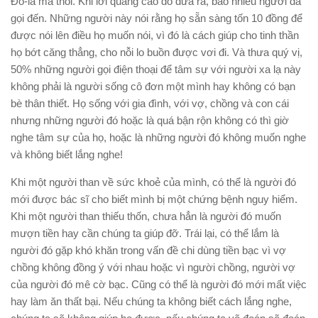
Đô-la mà thôi. Khi lời quảng cáo đó đưa ra, bao nhiêu người đã
gọi đến. Những người này nói rằng họ sẵn sàng tốn 10 đồng để
được nói lên điều họ muốn nói, vì đó là cách giúp cho tinh thần
họ bớt căng thẳng, cho nỗi lo buồn được vơi đi. Và thưa quý vị,
50% những người gọi điện thoại để tâm sự với người xa lạ này
không phải là người sống cô đơn một mình hay không có bạn
bè thân thiết. Họ sống với gia đình, với vợ, chồng và con cái
nhưng những người đó hoặc là quá bận rộn không có thì giờ
nghe tâm sự của họ, hoặc là những người đó không muốn nghe
và không biết lắng nghe!
Khi một người than về sức khoẻ của mình, có thể là người đó
mới được bác sĩ cho biết mình bị một chứng bệnh nguy hiểm.
Khi một người than thiếu thốn, chưa hẳn là người đó muốn
mượn tiền hay cần chúng ta giúp đỡ. Trái lại, có thể lắm là
người đó gặp khó khăn trong vấn đề chi dùng tiền bạc vì vợ
chồng không đồng ý với nhau hoặc vì người chồng, người vợ
của người đó mê cờ bạc. Cũng có thể là người đó mới mất việc
hay làm ăn thất bại. Nếu chúng ta không biết cách lắng nghe,