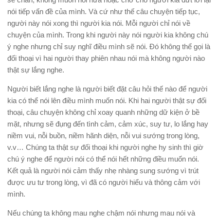
nói tiếp vấn đề của mình. Và cứ như thế câu chuyện tiếp tục,
người này nói xong thì người kia nói. Mỗi người chỉ nói về
chuyện của mình. Trong khi người này nói người kia không chú
ý nghe nhưng chỉ suy nghĩ điều mình sẽ nói. Đó không thể gọi là
đối thoại vì hai người thay phiên nhau nói mà không người nào
thật sự lắng nghe.
Người biết lắng nghe là người biết đặt câu hỏi thế nào để người
kia có thể nói lên điều mình muốn nói. Khi hai người thật sự đối
thoại, câu chuyện không chỉ xoay quanh những dữ kiện ở bề
mặt, nhưng sẽ đụng đến tình cảm, cảm xúc, suy tư, lo lắng hay
niềm vui, nỗi buồn, niềm hãnh diện, nỗi vui sướng trong lòng,
v.v… Chúng ta thật sự đối thoại khi người nghe hy sinh thì giờ
chú ý nghe để người nói có thể nói hết những điều muốn nói.
Kết quả là người nói cảm thấy nhẹ nhàng sung sướng vì trút
được ưu tư trong lòng, vì đã có người hiểu và thông cảm với
mình.
Nếu chúng ta không mau nghe chậm nói nhưng mau nói và