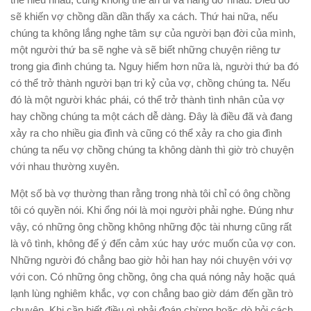
sẽ khiến vợ chồng dần dần thấy xa cách. Thứ hai nữa, nếu
chúng ta không lắng nghe tâm sự của người bạn đời của mình,
một người thứ ba sẽ nghe và sẽ biết những chuyện riêng tư
trong gia đình chúng ta. Nguy hiểm hơn nữa là, người thứ ba đó
có thể trở thành người bạn tri kỷ của vợ, chồng chúng ta. Nếu
đó là một người khác phái, có thể trở thành tình nhân của vợ
hay chồng chúng ta một cách dễ dàng. Đây là điều đã và đang
xảy ra cho nhiều gia đình và cũng có thể xảy ra cho gia đình
chúng ta nếu vợ chồng chúng ta không dành thì giờ trò chuyện
với nhau thường xuyên.
Một số bà vợ thường than rằng trong nhà tôi chỉ có ông chồng
tôi có quyền nói. Khi ổng nói là mọi người phải nghe. Đúng như
vậy, có những ông chồng không những độc tài nhưng cũng rất
là vô tình, không để ý đến cảm xúc hay ước muốn của vợ con.
Những người đó chẳng bao giờ hỏi han hay nói chuyện với vợ
với con. Có những ông chồng, ông cha quá nóng nảy hoặc quá
lạnh lùng nghiêm khắc, vợ con chẳng bao giờ dám đến gần trò
chuyện. Khi cần biết điều gì phải đoán chừng hoặc dò hỏi cách