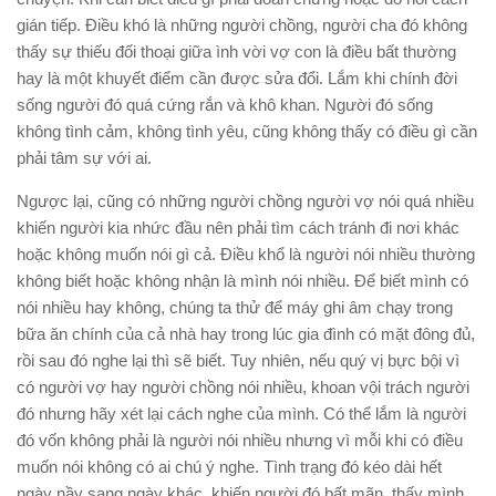
gián tiếp. Điều khó là những người chồng, người cha đó không
thấy sự thiếu đối thoại giữa ình vời vợ con là điều bất thường
hay là một khuyết điểm cần được sửa đổi. Lắm khi chính đời
sống người đó quá cứng rắn và khô khan. Người đó sống
không tình cảm, không tình yêu, cũng không thấy có điều gì cần
phải tâm sự với ai.
Ngược lại, cũng có những người chồng người vợ nói quá nhiều
khiến người kia nhức đầu nên phải tìm cách tránh đi nơi khác
hoặc không muốn nói gì cả. Điều khổ là người nói nhiều thường
không biết hoặc không nhận là mình nói nhiều. Để biết mình có
nói nhiều hay không, chúng ta thử để máy ghi âm chạy trong
bữa ăn chính của cả nhà hay trong lúc gia đình có mặt đông đủ,
rồi sau đó nghe lại thì sẽ biết. Tuy nhiên, nếu quý vị bực bội vì
có người vợ hay người chồng nói nhiều, khoan vội trách người
đó nhưng hãy xét lại cách nghe của mình. Có thể lắm là người
đó vốn không phải là người nói nhiều nhưng vì mỗi khi có điều
muốn nói không có ai chú ý nghe. Tình trạng đó kéo dài hết
ngày nầy sang ngày khác, khiến người đó bất mãn, thấy mình