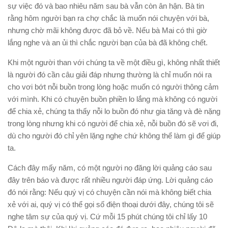
sự việc đó và bao nhiêu năm sau bà vẫn còn ân hận. Bà tin
rằng hôm người bạn ra chợ chắc là muốn nói chuyện với bà,
nhưng chờ mãi không được đã bỏ về. Nếu bà Mai có thì giờ
lắng nghe và an ủi thì chắc người bạn của bà đã không chết.
Khi một người than với chúng ta về một điều gì, không nhất thiết
là người đó cần câu giải đáp nhưng thường là chỉ muốn nói ra
cho vơi bớt nỗi buồn trong lòng hoặc muốn có người thông cảm
với mình. Khi có chuyện buồn phiền lo lắng mà không có người
để chia xẻ, chúng ta thấy nỗi lo buồn đó như gia tăng và đè nặng
trong lòng nhưng khi có người để chia xẻ, nỗi buồn đó sẽ vơi đi,
dù cho người đó chỉ yên lặng nghe chứ không thể làm gì để giúp
ta.
Cách đây mấy năm, có một người nọ đăng lời quảng cáo sau
đây trên báo và được rất nhiều người đáp ứng. Lời quảng cáo
đó nói rằng: Nếu quý vị có chuyện cần nói mà không biết chia
xẻ với ai, quý vị có thể gọi số điện thoại dưới đây, chúng tôi sẽ
nghe tâm sự của quý vị. Cứ mỗi 15 phút chúng tôi chỉ lấy 10