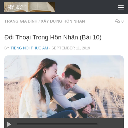
Skip to content
TRANG GIA ĐÌNH
/
XÂY DỰNG HÔN NHÂN
0
Đối Thoại Trong Hôn Nhân (Bài 10)
BY
TIẾNG NÓI PHÚC ÂM
·
SEPTEMBER 11, 2019