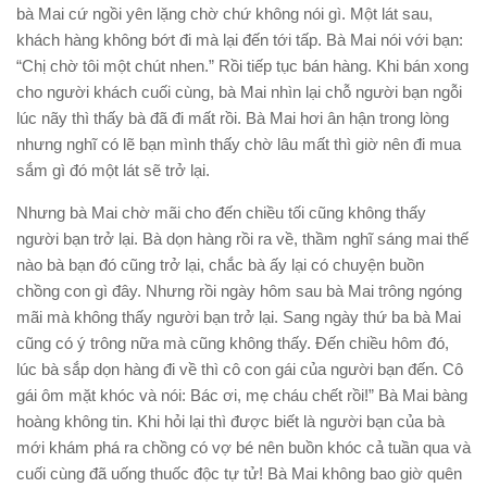
bà Mai cứ ngồi yên lặng chờ chứ không nói gì. Một lát sau,
khách hàng không bớt đi mà lại đến tới tấp. Bà Mai nói với bạn:
“Chị chờ tôi một chút nhen.” Rồi tiếp tục bán hàng. Khi bán xong
cho người khách cuối cùng, bà Mai nhìn lại chỗ người bạn ngỗi
lúc nãy thì thấy bà đã đi mất rồi. Bà Mai hơi ân hận trong lòng
nhưng nghĩ có lẽ bạn mình thấy chờ lâu mất thì giờ nên đi mua
sắm gì đó một lát sẽ trở lại.
Nhưng bà Mai chờ mãi cho đến chiều tối cũng không thấy
người bạn trở lại. Bà dọn hàng rồi ra về, thầm nghĩ sáng mai thế
nào bà bạn đó cũng trở lại, chắc bà ấy lại có chuyện buồn
chồng con gì đây. Nhưng rồi ngày hôm sau bà Mai trông ngóng
mãi mà không thấy người bạn trở lại. Sang ngày thứ ba bà Mai
cũng có ý trông nữa mà cũng không thấy. Đến chiều hôm đó,
lúc bà sắp dọn hàng đi về thì cô con gái của người bạn đến. Cô
gái ôm mặt khóc và nói: Bác ơi, mẹ cháu chết rồi!” Bà Mai bàng
hoàng không tin. Khi hỏi lại thì được biết là người bạn của bà
mới khám phá ra chồng có vợ bé nên buồn khóc cả tuần qua và
cuối cùng đã uống thuốc độc tự tử! Bà Mai không bao giờ quên