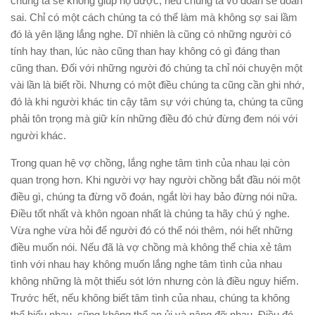
chúng ta sẽ không giúp họ được, nếu chúng ta võ đoán sẽ đoán
sai. Chỉ có một cách chúng ta có thể làm mà không sợ sai lầm
đó là yên lặng lắng nghe. Dĩ nhiên là cũng có những người có
tính hay than, lúc nào cũng than hay không có gì đáng than
cũng than. Đối với những người đó chúng ta chỉ nói chuyện một
vài lần là biết rồi. Nhưng có một điều chúng ta cũng cần ghi nhớ,
đó là khi người khác tin cậy tâm sự với chúng ta, chúng ta cũng
phải tôn trọng mà giữ kín những điều đó chứ đừng đem nói với
người khác.
Trong quan hệ vợ chồng, lắng nghe tâm tình của nhau lại còn
quan trọng hơn. Khi người vợ hay người chồng bắt đầu nói một
điều gì, chúng ta đừng võ đoán, ngắt lời hay bảo đừng nói nữa.
Điều tốt nhất và khôn ngoan nhất là chúng ta hãy chú ý nghe.
Vừa nghe vừa hỏi để người đó có thể nói thêm, nói hết những
điều muốn nói. Nếu đã là vợ chồng mà không thể chia xẻ tâm
tình với nhau hay không muốn lắng nghe tâm tình của nhau
không những là một thiếu sót lớn nhưng còn là điều nguy hiểm.
Trước hết, nếu không biết tâm tình của nhau, chúng ta không
thể hiểu nhau, cũng không thể an ủi và nâng đỡ nhau. Điều đó