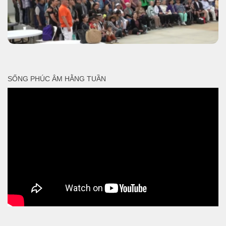
SỐNG PHÚC ÂM HẰNG TUẦN