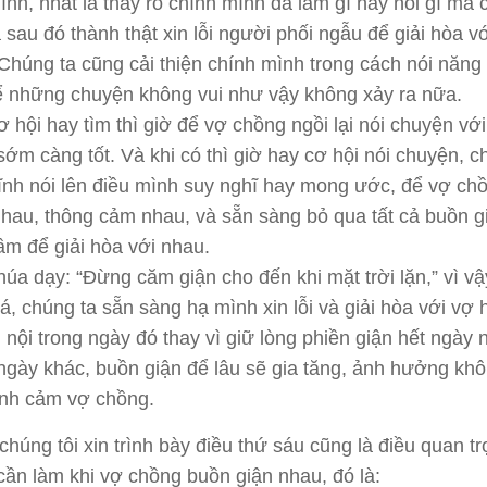
ình, nhất là thấy rõ chính mình đã làm gì hay nói gì mà 
 sau đó thành thật xin lỗi người phối ngẫu để giải hòa v
Chúng ta cũng cải thiện chính mình trong cách nói năng
ể những chuyện không vui như vậy không xảy ra nữa.
ơ hội hay tìm thì giờ để vợ chồng ngồi lại nói chuyện vớ
sớm càng tốt. Và khi có thì giờ hay cơ hội nói chuyện, c
tĩnh nói lên điều mình suy nghĩ hay mong ước, để vợ ch
nhau, thông cảm nhau, và sẵn sàng bỏ qua tất cả buồn g
lầm để giải hòa với nhau.
húa dạy: “Đừng căm giận cho đến khi mặt trời lặn,” vì v
á, chúng ta sẵn sàng hạ mình xin lỗi và giải hòa với vợ 
 nội trong ngày đó thay vì giữ lòng phiền giận hết ngày 
ngày khác, buồn giận để lâu sẽ gia tăng, ảnh hưởng khô
tình cảm vợ chồng.
húng tôi xin trình bày điều thứ sáu cũng là điều quan t
cần làm khi vợ chồng buồn giận nhau, đó là: