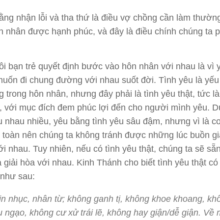
ằng nhận lỗi và tha thứ là điều vợ chồng cần làm thườn
n nhân được hạnh phúc, và đây là điều chính chúng ta p
.
ôi bạn trẻ quyết định bước vào hôn nhân với nhau là vì 
uốn đi chung đường với nhau suốt đời. Tình yêu là yếu
g trong hôn nhân, nhưng đây phải là tình yêu thật, tức là
a, với mục đích đem phúc lợi đến cho người mình yêu. D
 nhau nhiều, yêu bằng tình yêu sâu đậm, nhưng vì là c
 toàn nên chúng ta không tránh được những lúc buồn g
ới nhau. Tuy nhiên, nếu có tình yêu thật, chúng ta sẽ sẵ
à giải hòa với nhau. Kinh Thánh cho biết tình yêu thật c
 như sau:
ịn nhục, nhân từ; không ganh tị, không khoe khoang, kh
u ngạo, không cư xử trái lẽ, không hay giận/dễ giận. Về 