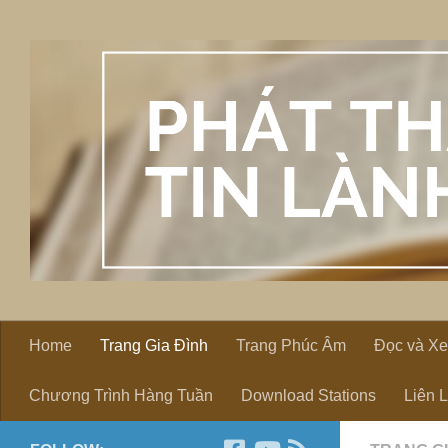
Skip to content
Home
Trang Gia Đình
Trang Phúc Âm
Đọc và X
Chương Trình Hàng Tuần
Download Stations
Liên 