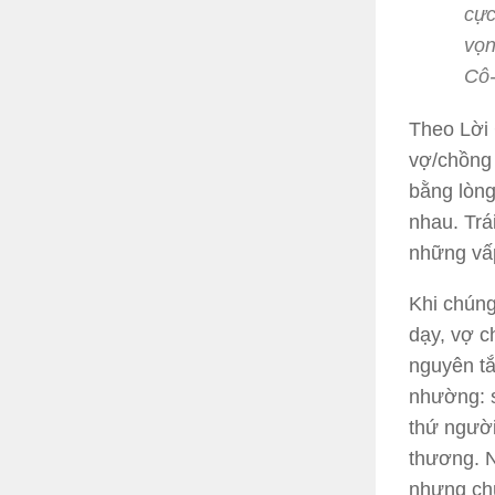
cực
vọn
Cô-
Theo Lời 
vợ/chồng 
bằng lòng
nhau. Trá
những vấp
Khi chúng
dạy, vợ c
nguyên tắ
nhường: s
thứ người
thương. N
nhưng chú