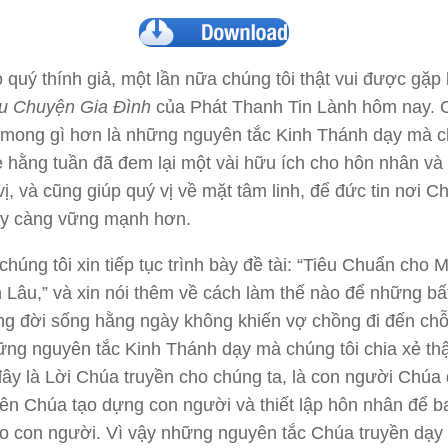
 quý thính giả, một lần nữa chúng tôi thật vui được gặp 
u Chuyện Gia Đình
của Phát Thanh Tin Lành hôm nay. 
g mong gì hơn là những nguyên tắc Kinh Thánh dạy mà 
xẻ hằng tuần đã đem lại một vài hữu ích cho hôn nhân và 
vị, và cũng giúp quý vị về mặt tâm linh, để đức tin nơi C
y càng vững mạnh hơn.
húng tôi xin tiếp tục trình bày đề tài: “Tiêu Chuẩn cho 
Lâu,” và xin nói thêm về cách làm thế nào để những bấ
ong đời sống hằng ngày không khiến vợ chồng đi đến chỗ 
ng nguyên tắc Kinh Thánh dạy mà chúng tôi chia xẻ th
 đây là Lời Chúa truyền cho chúng ta, là con người Chúa 
ên Chúa tạo dựng con người và thiết lập hôn nhân để b
 con người. Vì vậy những nguyên tắc Chúa truyền dạy