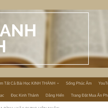
em Tất Cả Bài Học KINH THÁNH
Sống Phúc Âm
YouT
Lạc
Đọc Kinh Thánh
Dâng Hiến
Trang Đặt Mua Ấn P