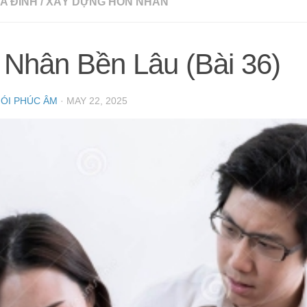
A ĐÌNH
/
XÂY DỰNG HÔN NHÂN
Nhân Bền Lâu (Bài 36)
NÓI PHÚC ÂM
·
MAY 22, 2025