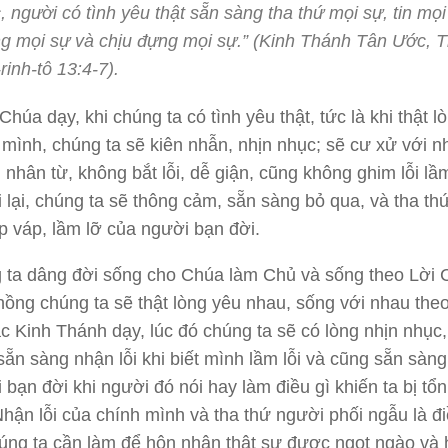
, người có tình yêu thật sẵn sàng tha thứ mọi sự, tin mọi
g mọi sự và chịu đựng mọi sự.” (Kinh Thánh Tân Ước, T
rinh-tô 13:4-7).
Chúa dạy, khi chúng ta có tình yêu thật, tức là khi thật l
mình, chúng ta sẽ kiên nhẫn, nhịn nhục; sẽ cư xử với n
 nhân từ, không bắt lỗi, dễ giận, cũng không ghim lỗi lầ
i lại, chúng ta sẽ thông cảm, sẵn sàng bỏ qua, và tha th
 váp, lầm lỡ của người bạn đời.
 ta dâng đời sống cho Chúa làm Chủ và sống theo Lời
hồng chúng ta sẽ thật lòng yêu nhau, sống với nhau the
c Kinh Thánh dạy, lúc đó chúng ta sẽ có lòng nhịn nhục
ẵn sàng nhận lỗi khi biết mình lầm lỗi và cũng sẵn sàng
 bạn đời khi người đó nói hay làm điều gì khiến ta bị tổn
hận lỗi của chính mình và tha thứ người phối ngẫu là đ
ng ta cần làm để hôn nhân thật sự được ngọt ngào và