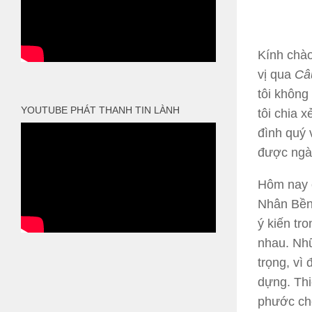
Kính chào
vị qua
Câ
tôi khôn
YOUTUBE PHÁT THANH TIN LÀNH
tôi chia 
đình quý 
được ngà
Hôm nay c
Nhân Bền 
ý kiến tr
nhau. Nhữ
trọng, vì
dựng. Thi
phước cho