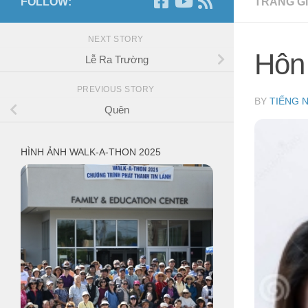
FOLLOW:
TRANG GI
NEXT STORY
Hôn 
Lễ Ra Trường
PREVIOUS STORY
BY
TIẾNG 
Quên
HÌNH ẢNH WALK-A-THON 2025