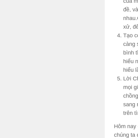
của m
đề, và
nhau.
xử, đ
Tạo c
càng 
bình 
hiểu 
hiểu 
Lời C
mọi gi
chồng
sang 
trên 
Hôm nay c
chúng ta 