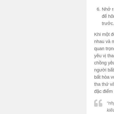
Nhớ r
để hô
trước
Khi một đ
nhau và m
quan trọn
yêu vị th
chồng yêu
người bất
bất hòa v
tha thứ v
đặc điểm
“nh
kiê