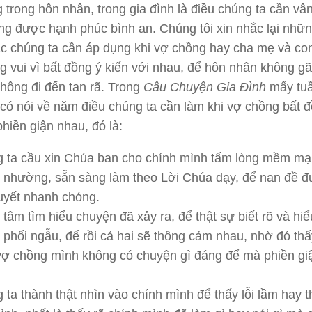
 trong hôn nhân, trong gia đình là điều chúng ta cần vâ
ng được hạnh phúc bình an. Chúng tôi xin nhắc lại nhữ
c chúng ta cần áp dụng khi vợ chồng hay cha mẹ và con
g vui vì bất đồng ý kiến với nhau, để hôn nhân không gã
không đi đến tan rã. Trong
Câu Chuyện Gia Đình
mấy tuầ
 có nói về năm điều chúng ta cần làm khi vợ chồng bất 
phiền giận nhau, đó là:
 ta cầu xin Chúa ban cho chính mình tấm lòng mềm mại
 nhường, sẵn sàng làm theo Lời Chúa dạy, để nan đề 
quyết nhanh chóng.
tâm tìm hiểu chuyện đã xảy ra, để thật sự biết rõ và hiể
 phối ngẫu, để rồi cả hai sẽ thông cảm nhau, nhờ đó thấ
vợ chồng mình không có chuyện gì đáng để mà phiền gi
 ta thành thật nhìn vào chính mình để thấy lỗi lầm hay t