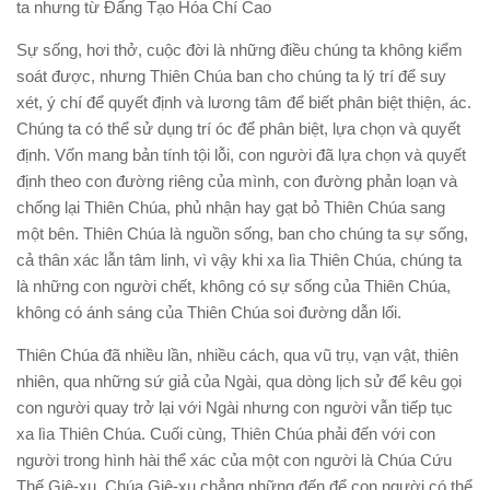
ta nhưng từ Ðấng Tạo Hóa Chí Cao
Sự sống, hơi thở, cuộc đời là những điều chúng ta không kiểm
soát được, nhưng Thiên Chúa ban cho chúng ta lý trí để suy
xét, ý chí để quyết định và lương tâm để biết phân biệt thiện, ác.
Chúng ta có thể sử dụng trí óc để phân biệt, lựa chọn và quyết
định. Vốn mang bản tính tội lỗi, con người đã lựa chọn và quyết
định theo con đường riêng của mình, con đường phản loạn và
chống lại Thiên Chúa, phủ nhận hay gạt bỏ Thiên Chúa sang
một bên. Thiên Chúa là nguồn sống, ban cho chúng ta sự sống,
cả thân xác lẫn tâm linh, vì vậy khi xa lìa Thiên Chúa, chúng ta
là những con người chết, không có sự sống của Thiên Chúa,
không có ánh sáng của Thiên Chúa soi đường dẫn lối.
Thiên Chúa đã nhiều lần, nhiều cách, qua vũ trụ, vạn vật, thiên
nhiên, qua những sứ giả của Ngài, qua dòng lịch sử để kêu gọi
con người quay trở lại với Ngài nhưng con người vẫn tiếp tục
xa lìa Thiên Chúa. Cuối cùng, Thiên Chúa phải đến với con
người trong hình hài thể xác của một con người là Chúa Cứu
Thế Giê-xu. Chúa Giê-xu chẳng những đến để con người có thể