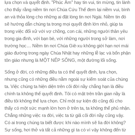
lựa chọn và quyết định. ”Phúc Âm” hay tin vui, tin mừng, tin lành
cho thấy rằng niềm tin nơi Chúa Cứu Thế đem lại niềm vui, bình
an và thỏa lòng cho những ai đặt lòng tin nơi Ngài. Niềm tin đó
sẽ hướng dẫn chúng ta trong mọi quyết định lớn nhỏ, giúp ta
trong việc đối xử với vợ chồng, con cái, những người thân yêu
trong gia đình, với bạn bè, với những người trong sở làm, nơi
trường học… Niềm tin nơi Chúa Giê-xu không giới hạn nơi mái
giáo đường trong ngày Chúa Nhật hay những lễ lạc và bổn phận
tôn giáo nhưng là MỘT NẾP SỐNG, một đường lối sống.
Sống ở đời, có những điều ta có thể quyết định, lựa chọn,
nhưng cũng có những điều nằm ngoài sự kiểm soát của chúng
ta. Việc chúng ta hiện diện trên cõi đời nầy chẳng hạn là điều
chính ta không thể quyết định. Tôi có mặt trên trần gian nầy là
điều tôi không thể lựa chọn. Chỉ một sự kiện đó cũng đủ cho
thấy có một sức mạnh lớn hơn ở trên ta, ta không thể phủ nhận.
Chẳng những việc ra đời, việc ta từ giã cõi đời nầy cũng vậy.
Có ai trong chúng ta biết được khi nào mình sẽ lìa đời không?
Sự sống, hơi thở và tất cả những gì ta có vì vậy không đến từ