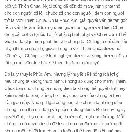
biết về Thiên Chúa, Ngài cũng đã đến để mang hình phạt thế
cho con người tội lỗi, chuộc tội cho con người, đem con người
trở lại với Thiên Chúa. Đó là Phúc Âm, giải quyết vấn đề tận gốc
rễ vì vấn đề là mối tương quan giữa con người và Thiên Chúa
đã bị cắt đứt vì tội lỗi. Tội lỗi phải bị hình phạt và Chúa Cứu Thế
Giê-xu đã chịu hình phạt thế cho chúng ta. Chúng ta chỉ cần tiếp
nhận thì mối quan hệ giữa chúng ta với Thiên Chúa được nối
kết trở lại. Chúng ta sẽ kinh nghiệm được sự sống, hướng đi và
tất cả mọi vấn đề khác sẽ theo đó được giải quyết.
Đó là lý thuyết Phúc Âm, nhưng lý thuyết sẽ không ích lợi gì
nếu chúng ta không thực hành, không áp dụng cho mình. Thiên
Chúa ban cho chúng ta những điều ta không thể quyết định hay
kiểm soát đó là sự sống, hơi thở, cuộc đời của chúng ta trên
trần gian nầy. Nhưng Ngài cũng ban cho chúng ta những điều
chúng ta có thể sử dụng và phải sử dụng đúng. Đó là suy nghĩ,
quyết định, chọn cho mình một hướng đi, một con đường. Mỗi
chúng ta có quyền tự do để lựa chọn con đường và hướng đi
nhưng một khi đã lựa chọn, ta không thể thay đổi kết quả hay