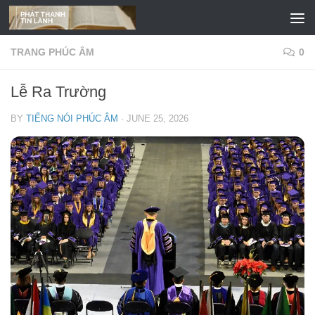
Skip to content
TRANG PHÚC ÂM
0
Lễ Ra Trường
BY
TIẾNG NÓI PHÚC ÂM
·
JUNE 25, 2026