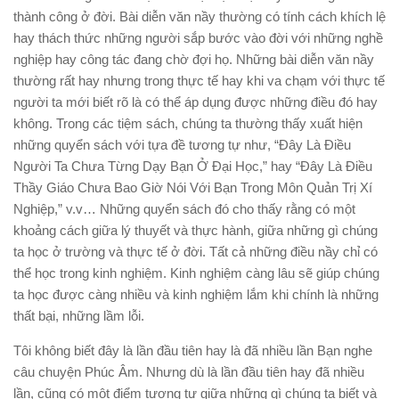
thành công ở đời. Bài diễn văn nầy thường có tính cách khích lệ
hay thách thức những người sắp bước vào đời với những nghề
nghiệp hay công tác đang chờ đợi họ. Những bài diễn văn nầy
thường rất hay nhưng trong thực tế hay khi va chạm với thực tế
người ta mới biết rõ là có thể áp dụng được những điều đó hay
không. Trong các tiệm sách, chúng ta thường thấy xuất hiện
những quyển sách với tựa đề tương tự như, “Ðây Là Ðiều
Người Ta Chưa Từng Dạy Bạn Ở Ðại Học,” hay “Ðây Là Ðiều
Thầy Giáo Chưa Bao Giờ Nói Với Bạn Trong Môn Quản Trị Xí
Nghiệp,” v.v… Những quyển sách đó cho thấy rằng có một
khoảng cách giữa lý thuyết và thực hành, giữa những gì chúng
ta học ở trường và thực tế ở đời. Tất cả những điều nầy chỉ có
thể học trong kinh nghiệm. Kinh nghiệm càng lâu sẽ giúp chúng
ta học được càng nhiều và kinh nghiệm lắm khi chính là những
thất bại, những lầm lỗi.
Tôi không biết đây là lần đầu tiên hay là đã nhiều lần Bạn nghe
câu chuyện Phúc Âm. Nhưng dù là lần đầu tiên hay đã nhiều
lần, cũng có một điểm tương tự giữa những gì chúng ta biết và