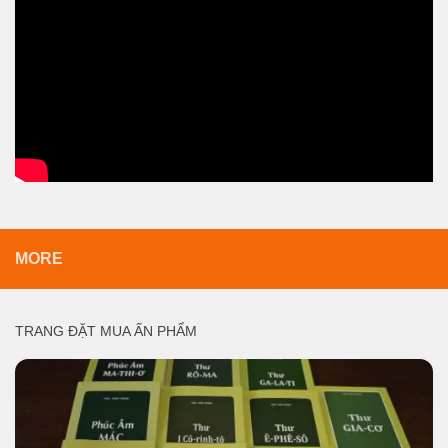
MORE
TRANG ĐẶT MUA ẤN PHẨM