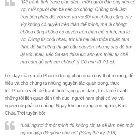
“Để tránh tình trạng gian dâm, mỗi người đàn ông nên có
vợ, mỗi người đàn bà nên có chồng. Chồng phải làm
trọn bổn phận đối với vợ, và vợ đối với chồng cũng vậy.
Vợ không có quyền trên thân thể mình, mà là chồng;
chồng cũng không có quyền trên thân thể mình, mà là
vợ. Đừng từ chối nhau, trừ khi hai bên thỏa thuận tạm
thời, để biệt riêng thì giờ cầu nguyện, nhưng sau đó trở
lại với nhau, kẻo Sa-tan thừa lúc anh em thiếu tự chế
mà cám dỗ anh em chăng” (I Cô-rinh-tô 7:1-5).
Lời dạy của sứ đồ Phao-lô trong phân đoạn này thật rõ ràng, dễ
hiểu và cho chúng ta những nguyên tắc quan trọng, thực
tế. Phao-lô viết: để tránh tình trạng gian dâm, tức là để tránh
những tội liên quan đến tình dục, người nam phải có vợ và
người nữ phải có chồng. Ngay khi tạo dựng con người, Đức
Chúa Trời tuyên bố:
“Loài người ở một mình thì không tốt, ta sẽ làm nên một
người giúp đỡ giống như nó” (Sáng thế ký 2:18).