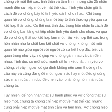
chồng về mặt thể xác, tinh thần và tâm linh, nhưng câu 25 nhấn
mạnh đến sự hiệp một về mặt thể xác. Tình yêu chăn gối là
cách để vợ chồng bày tỏ tình yêu dành cho nhau. Chỉ trong
quan hệ vợ chồng, chúng ta mới bày tỏ tình thương yêu qua sự
kết hợp thân xác. Có thể nói, tình dục trong hôn nhân là cách để
vợ chồng ban tặng và tiếp nhận tình yêu dành cho nhau, và qua
đó vợ chồng thật sự kết hợp làm một. Sự kết hợp thể xác trong
hôn nhân như là chất keo kết chặt vợ chồng, không một mối
quan hệ nào giữa người với người có sự kết hợp đặc biệt và
quan trọng như vậy, nó giúp vợ chồng gần nhau và cần đến
nhau. Tình dục có một sức mạnh rất lớn kết chặt tình yêu vợ
chồng, vì vậy, người có gia đình không nên xem thường nhu
cầu này và cũng đừng để một người nào hay một điều gì dùng
sức mạnh của tình dục để chen vào, phá hỏng hôn nhân của
chúng ta.
Tuy nhiên, để hôn nhân thật sự hạnh phúc và vợ chồng thật sự
hiệp một, chúng ta không chỉ hiệp một về mặt thể xác nhưng
cũng phải hiệp một về mặt tình cảm và tâm linh. Vợ chồng hiệp