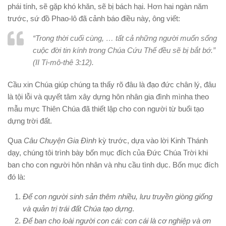
phái tính, sẽ gặp khó khăn, sẽ bị bách hại. Hơn hai ngàn năm
trước, sứ đồ Phao-lô đã cảnh báo điều này, ông viết:
“Trong thời cuối cùng, … tất cả những người muốn sống
cuộc đời tin kính trong Chúa Cứu Thế đều sẽ bị bắt bớ.”
(II Ti-mô-thê 3:12).
Cầu xin Chúa giúp chúng ta thấy rõ đâu là đạo đức chân lý, đâu
là tội lỗi và quyết tâm xây dựng hôn nhân gia đình mìnha theo
mẫu mực Thiên Chúa đã thiết lập cho con người từ buổi tạo
dựng trời đất.
Qua
Câu Chuyện Gia Đình
kỳ trước, dựa vào lời Kinh Thánh
dạy, chúng tôi trình bày bốn mục đích của Đức Chúa Trời khi
ban cho con người hôn nhân và nhu cầu tình dục. Bốn mục đích
đó là:
Để con người sinh sản thêm nhiều, lưu truyền giòng giống
và quản trị trái đất Chúa tạo dựng
.
Để ban cho loài người con cái: con cái là cơ nghiệp và ơn