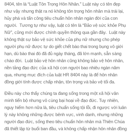
8404, tên là “Luật Tôn Trọng Hôn Nhân.” Luật này có tên đẹp
như vậy nhưng thật ra nó không tôn trọng hôn nhân mà trái lại,
hủy phá và tấn công tiêu chuẩn hôn nhân ngàn đời của con
người. Tương tự như vậy, luật có tên là “Bảo vệ sức khỏe Phụ
Nữ”, cũng mới được chính quyền thông qua gần đây. Luật này
không thật sự bảo vệ sức khỏe của phụ nữ nhưng cho phép
người phụ nữ được tự do giết chết bào thai trong bụng vô giới
hạn, dù bào thai đó đã đủ ngày tháng, đã lớn mạnh, sẵn sàng
chào đời. Luật bảo vệ hôn nhân cũng không bảo vệ hôn nhân,
nền tảng đạo đức của xã hội con người bao nhiêu ngàn năm
qua, nhưng mục đích của luật HR 8404 này là để hôn nhân
đồng giới tính được chấp nhận, tôn trọng và bảo vệ tối đa.
Điều này cho thấy chúng ta đang sống trong một xã hội văn
minh tiến bộ nhưng vô cùng bại hoại về đạo đức. Tuy nhiên,
nguy hiểm hơn nữa là, tiêu chuẩn sống tội lỗi, đi ngược với luân
lý này không những được bênh vực, vinh danh, nhưng những
người đạo đức, sống theo tiêu chuẩn hôn nhân mà Thiên Chúa
đã thiết lập từ buổi ban đầu, và không chấp nhận hôn nhân đồng