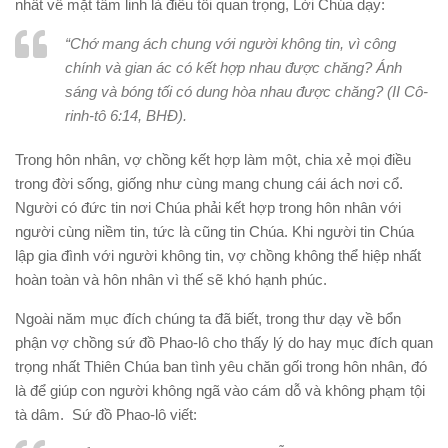
nhất về mặt tâm linh là điều tối quan trọng, Lời Chúa dạy:
“Chớ mang ách chung với người không tin, vì công
chính và gian ác có kết hợp nhau được chăng? Ánh
sáng và bóng tối có dung hòa nhau được chăng? (II Cô-
rinh-tô 6:14, BHĐ).
Trong hôn nhân, vợ chồng kết hợp làm một, chia xẻ mọi điều
trong đời sống, giống như cùng mang chung cái ách nơi cổ.
Người có đức tin nơi Chúa phải kết hợp trong hôn nhân với
người cùng niềm tin, tức là cũng tin Chúa. Khi người tin Chúa
lập gia đình với người không tin, vợ chồng không thể hiệp nhất
hoàn toàn và hôn nhân vì thế sẽ khó hạnh phúc.
Ngoài năm mục đích chúng ta đã biết, trong thư dạy về bổn
phận vợ chồng sứ đồ Phao-lô cho thấy lý do hay mục đích quan
trọng nhất Thiên Chúa ban tình yêu chăn gối trong hôn nhân, đó
là để giúp con người không ngã vào cám dỗ và không phạm tội
tà dâm. Sứ đồ Phao-lô viết: