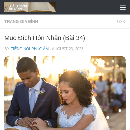
Skip to content
TRANG GIA ĐÌNH
0
Mục Đích Hôn Nhân (Bài 34)
BY
TIẾNG NÓI PHÚC ÂM
·
AUGUST 23, 2023