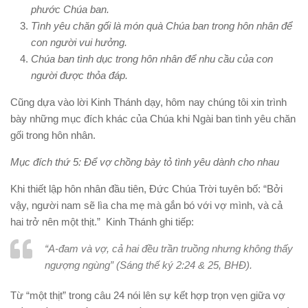
phước Chúa ban.
Tình yêu chăn gối là món quà Chúa ban trong hôn nhân để
con người vui hưởng.
Chúa ban tình dục trong hôn nhân để nhu cầu của con
người được thỏa đáp.
Cũng dựa vào lời Kinh Thánh dạy, hôm nay chúng tôi xin trình
bày những mục đích khác của Chúa khi Ngài ban tình yêu chăn
gối trong hôn nhân.
Mục đích thứ 5: Để vợ chồng bày tỏ tình yêu dành cho nhau
Khi thiết lập hôn nhân đầu tiên, Đức Chúa Trời tuyên bố: “Bởi
vậy, người nam sẽ lìa cha mẹ mà gắn bó với vợ mình, và cả
hai trở nên một thịt.” Kinh Thánh ghi tiếp:
“A-đam và vợ, cả hai đều trần truồng nhưng không thấy
ngượng ngùng” (Sáng thế ký 2:24 & 25, BHĐ).
Từ “một thịt” trong câu 24 nói lên sự kết hợp trọn vẹn giữa vợ