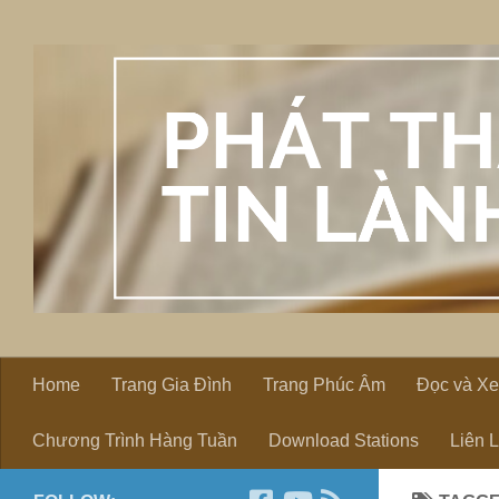
Skip to content
Home
Trang Gia Đình
Trang Phúc Âm
Đọc và X
Chương Trình Hàng Tuần
Download Stations
Liên 