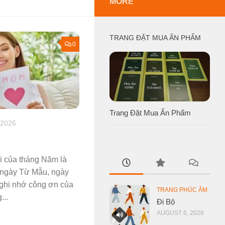
MORE
TRANG ĐẶT MUA ẤN PHẨM
0
Trang Đặt Mua Ấn Phẩm
 2026
i của tháng Năm là
à ngày Từ Mẫu, ngày
 ghi nhớ công ơn của
TRANG PHÚC ÂM
...
Đi Bộ
AUGUST 6, 2026