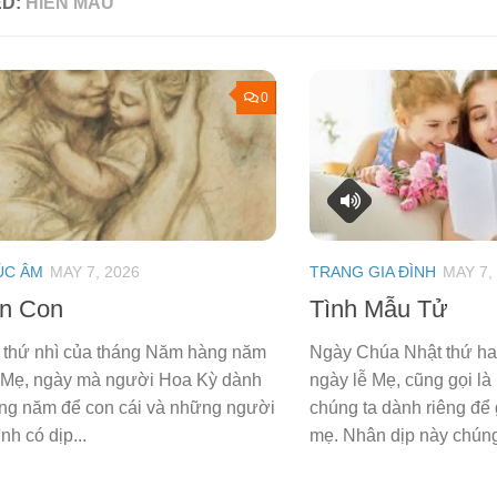
ED:
HIỀN MẪU
0
ÚC ÂM
MAY 7, 2026
TRANG GIA ĐÌNH
MAY 7,
n Con
Tình Mẫu Tử
 thứ nhì của tháng Năm hàng năm
Ngày Chúa Nhật thứ ha
ễ Mẹ, ngày mà người Hoa Kỳ dành
ngày lễ Mẹ, cũng gọi l
ằng năm để con cái và những người
chúng ta dành riêng để
nh có dịp...
mẹ. Nhân dịp này chúng