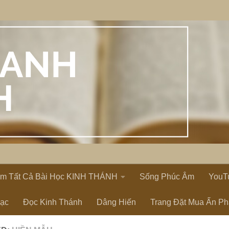
em Tất Cả Bài Học KINH THÁNH
Sống Phúc Âm
YouT
Lạc
Đọc Kinh Thánh
Dâng Hiến
Trang Đặt Mua Ấn P