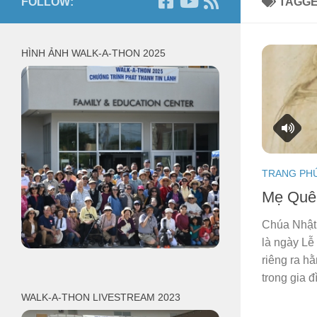
FOLLOW:
TAGG
HÌNH ẢNH WALK-A-THON 2025
TRANG PH
Mẹ Quê
Chúa Nhật
là ngày L
riêng ra h
trong gia đì
WALK-A-THON LIVESTREAM 2023