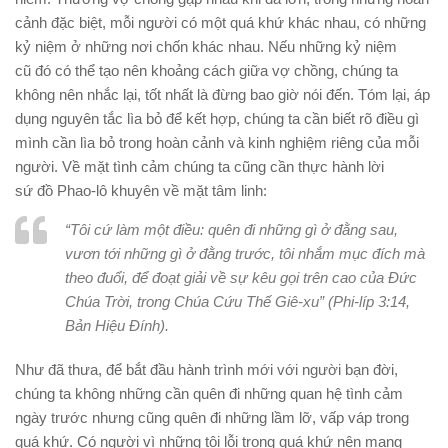
cảnh đặc biệt, mỗi người có một quá khứ khác nhau, có những
kỷ niệm ở những nơi chốn khác nhau. Nếu những kỷ niệm
cũ đó có thể tạo nên khoảng cách giữa vợ chồng, chúng ta
không nên nhắc lại, tốt nhất là đừng bao giờ nói đến. Tóm lại, áp
dụng nguyên tắc lìa bỏ để kết hợp, chúng ta cần biết rõ điều gì
mình cần lìa bỏ trong hoàn cảnh và kinh nghiệm riêng của mỗi
người. Về mặt tình cảm chúng ta cũng cần thực hành lời
sứ đồ Phao-lô khuyên về mặt tâm linh:
“Tôi cứ làm một điều: quên đi những gì ở đằng sau,
vươn tới những gì ở đằng trước, tôi nhắm mục đích mà
theo đuổi, để đoạt giải về sự kêu gọi trên cao của Đức
Chúa Trời, trong Chúa Cứu Thế Giê-xu” (Phi-líp 3:14,
Bản Hiệu Ðính).
Như đã thưa, để bắt đầu hành trình mới với người bạn đời,
chúng ta không những cần quên đi những quan hệ tình cảm
ngày trước nhưng cũng quên đi những lầm lỡ, vấp váp trong
quá khứ. Có người vì những tội lỗi trong quá khứ nên mang