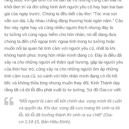
khỏi tâm trí và đời sống hình ảnh người yêu cũ hay bạn trai bạn
gái của ngày trước. Chúng ta đều biết câu thơ: “Tóc mai sợi
vắn sợi dài, Lấy nhau chẳng đặng thương hoài ngàn năm.” Câu
thơ này nghe hay và cũng nhiều người thích nhưng đây là
tư tưởng vô cùng nguy hiểm cho hôn nhân, nó dễ dàng đưa
chúng ta đến chỗ ngoại tình: ngoại tình trong tư tưởng hoặc
muốn nối lại quan hệ tình cảm với người yêu cũ, nhất là khi
không hạnh phúc trong hôn nhân mình đang có. Ðây là điều đã
xảy ra cho những người về thăm quê hương, gặp lại người yêu
của thời học trò, cũng xảy ra cho những người ôm ấp những
tình cảm xưa cũ, so sánh với hôn nhân mình đang có rồi hối
tiếc và không thỏa lòng nhưng muốn thay đổi. Kinh Thánh dạy
rằng tất cả tội lỗi đều phát xuất từ tư tưởng. Sứ đồ Gia-cơ viết:
“Mỗi người bị cám dỗ bởi chính dục vọng mình lôi cuốn
và quyến dụ. Khi dục vọng đã cưu mang thì sinh ra tội
lỗi, tội lỗi đã trưởng thành thì sinh ra sự chết” (Gia-
cơ 1:14-15, Bản Hiệu Đính).