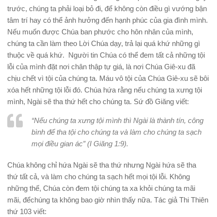
trước, chúng ta phải loại bỏ đi, để không còn điều gì vướng bận
tâm trí hay có thể ảnh hưởng đến hạnh phúc của gia đình mình.
Nếu muốn được Chúa ban phước cho hôn nhân của mình,
chúng ta cần làm theo Lời Chúa dạy, trả lại quá khứ những gì
thuộc về quá khứ. Người tin Chúa có thể đem tất cả những tội
lỗi của mình đặt nơi chân thập tự giá, là nơi Chúa Giê-xu đã
chịu chết vì tội của chúng ta. Máu vô tội của Chúa Giê-xu sẽ bôi
xóa hết những tội lỗi đó. Chúa hứa rằng nếu chúng ta xưng tội
mình, Ngài sẽ tha thứ hết cho chúng ta. Sứ đồ Giăng viết:
“Nếu chúng ta xưng tội mình thì Ngài là thành tín, công
bình để tha tội cho chúng ta và làm cho chúng ta sạch
mọi điều gian ác” (I Giăng 1:9).
Chúa không chỉ hứa Ngài sẽ tha thứ nhưng Ngài hứa sẽ tha
thứ tất cả, và làm cho chúng ta sạch hết mọi tội lỗi. Không
những thế, Chúa còn đem tội chúng ta xa khỏi chúng ta mãi
mãi, đểchúng ta không bao giờ nhìn thấy nữa. Tác giả Thi Thiên
thứ 103 viết: