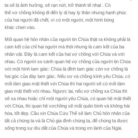
ta sẽ bị ảnh hưởng, sẽ rạn nứt, trở thành tẻ nhạt . Có
thể vợ chồng không đi đến ly dị hay ly thân nhưng hạnh phúc
của hai người đã chết, vì có một người, một hình bóng
khác chen vào.
Mối quan hệ hôn nhân của người tin Chúa thật ra không phải là
cam kết của chỉ hai người mà thôi nhưng là cam kết của ba
nhân vật. Ðây là cam kết của hai vợ chồng với Chúa và với
nhau. Có người so sánh quan hệ vợ chồng của người tin Chúa
với một hình tam giác: Chúa là đỉnh tam giác còn vợ chồng là
hai góc của đáy tam giác. Nếu vợ và chồng kính yêu Chúa, có
mối tâm giao mật thiết với Chúa thì hai người sẽ có mối tâm
giao mật thiết với nhau. Ngược lại, nếu vợ chồng xa Chúa thì
sẽ xa nhau hoặc chỉ một người yêu Chúa, có quan hệ mật thiết
với Chúa, thì quan hệ vợchồng sẽ mất quân bình và không hài
hòa, tốt đẹp. Cầu xin Chúa Cứu Thế sẽ làm Chủ hôn nhân của
tất cả chúng ta và là Chủ gia đình chúng ta, để chúng ta được
sống trong sự dìu dắt của Chúa và trong ơn lành của Ngài.