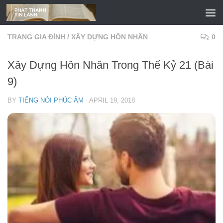
Skip to content
TRANG GIA ĐÌNH
/
XÂY DỰNG HÔN NHÂN
0
Xây Dựng Hôn Nhân Trong Thế Kỷ 21 (Bài
9)
BY
TIẾNG NÓI PHÚC ÂM
·
APRIL 19, 2018