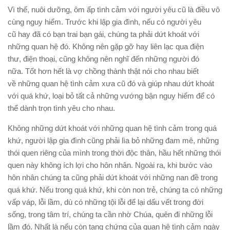
Vì thế, nuôi dưỡng, ôm ấp tình cảm với người yêu cũ là điều vô
cùng nguy hiểm. Trước khi lập gia đình, nếu có người yêu
cũ hay đã có bạn trai bạn gái, chúng ta phải dứt khoát với
những quan hệ đó. Không nên gặp gỡ hay liên lạc qua điện
thư, điện thoại, cũng không nên nghĩ đến những người đó
nữa. Tốt hơn hết là vợ chồng thành thật nói cho nhau biết
về những quan hệ tình cảm xưa cũ đó và giúp nhau dứt khoát
với quá khứ, loại bỏ tất cả những vướng bận nguy hiểm để có
thể dành trọn tình yêu cho nhau.
Không những dứt khoát với những quan hệ tình cảm trong quá
khứ, người lập gia đình cũng phải lìa bỏ những đam mê, những
thói quen riêng của mình trong thời độc thân, hầu hết những thói
quen này không ích lợi cho hôn nhân. Ngoài ra, khi bước vào
hôn nhân chúng ta cũng phải dứt khoát với những nan đề trong
quá khứ. Nếu trong quá khứ, khi còn non trẻ, chúng ta có những
vấp váp, lỗi lầm, dù có những tội lỗi để lại dấu vết trong đời
sống, trong tâm trí, chúng ta cần nhờ Chúa, quên đi những lỗi
lầm đó. Nhất là nếu còn tang chứng của quan hệ tình cảm ngày