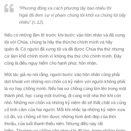
“Phương đông xa cách phương tây bao nhiêu thì
Ngài đã đem sự vi phạm chúng tôi khỏi xa chúng tôi bấy
nhiêu” (c.12).
Nếu có những lầm lỡ trước khi bước vào hôn nhân và đã xưng
tội với Chúa, chúng ta hãy tha thứcho chính mình và hãy
quên đi. Có người đã xưng tội và đã được Chúa tha thứ nhưng
cứ làm khổ chính mình vì không tha thứ cho chính mình. Ðây
cũng là điều nguy hiểm cho hạnh phúc hôn nhân.
Một tác giả nọ nói rằng, người bước vào hôn nhân cũng phải
dứt khoát với những nơi chốn có kỷ niệm với người không phải
là vợ hay chồng mình. Nếu hai vợ chồng cùng lớn lên trong một
thành phố, học cùng một trường, đi cùng một nhà thờ khi còn
nhỏ. Những nơi chốn và những kỷ niệm đó sẽ thắt chặt và củng
cố tình cảm của hai người. Mỗi khi nhắc lại những kỷ niệm xưa
cũ đó, vợ chồng sẽ tìm được những hình ảnh đẹp của thời
thơấu, của tuổi thanh thiếu niên. Nhưng điều này rất
hiếm. Thường vợ chồng gặp nhau khi đã lớn, trong những hoàn