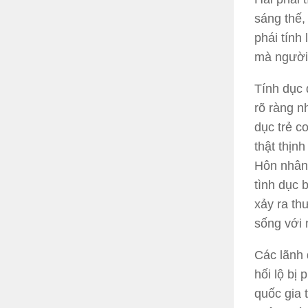
sáng thế,
phái tính
mà người 
Tính dục 
rõ ràng n
dục trẻ c
thật thịnh
Hôn nhân 
tình dục 
xảy ra th
sống với 
Các lãnh 
hối lộ bị
quốc gia 