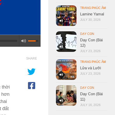
TRANG PHÚC ÂM
Lamine Yamal
JULY 30, 2026
DẠY CON
Dạy Con (Bài
12)
JULY 23, 2026
SHARE
TRANG PHÚC ÂM
Lửa và Lưỡi
JULY 23, 2026
 thời
DẠY CON
Dạy Con (Bài
a hơn
11)
khai
JULY 16, 2026
t đất