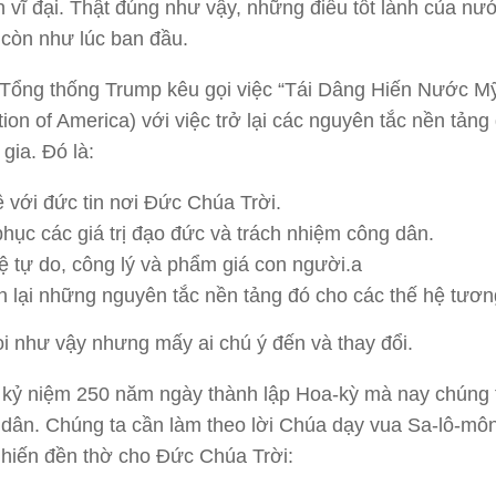
 vĩ đại. Thật đúng như vậy, những điều tốt lành của nư
còn như lúc ban đầu.
Tổng thống Trump kêu gọi việc “Tái Dâng Hiến Nước M
ion of America) với việc trở lại các nguyên tắc nền tảng
gia. Đó là:
ề với đức tin nơi Đức Chúa Trời.
phục các giá trị đạo đức và trách nhiệm công dân.
ệ tự do, công lý và phẩm giá con người.a
n lại những nguyên tắc nền tảng đó cho các thế hệ tương
i như vậy nhưng mấy ai chú ý đến và thay đổi.
 kỷ niệm 250 năm ngày thành lập Hoa-kỳ mà nay chúng t
dân. Chúng ta cần làm theo lời Chúa dạy vua Sa-lô-môn
hiến đền thờ cho Đức Chúa Trời: