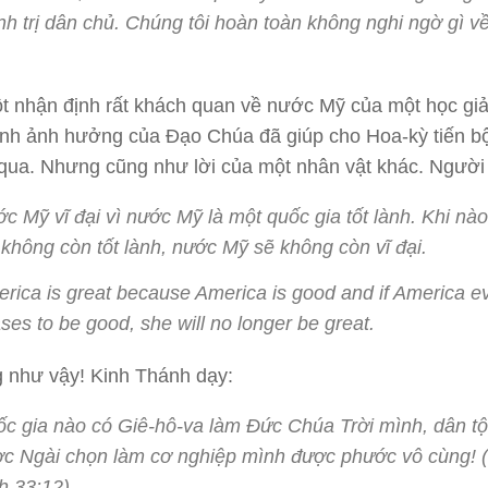
nh trị dân chủ. Chúng tôi hoàn toàn không nghi ngờ gì v
t nhận định rất khách quan về nước Mỹ của một học gi
nh ảnh hưởng của Đạo Chúa đã giúp cho Hoa-kỳ tiến bộ
ua. Nhưng cũng như lời của một nhân vật khác. Người 
c Mỹ vĩ đại vì nước Mỹ là một quốc gia tốt lành. Khi nà
không còn tốt lành, nước Mỹ sẽ không còn vĩ đại.
rica is great because America is good and if America e
ses to be good, she will no longer be great.
 như vậy! Kinh Thánh dạy:
c gia nào có Giê-hô-va làm Đức Chúa Trời mình, dân t
c Ngài chọn làm cơ nghiệp mình được phước vô cùng! 
h 33:12)