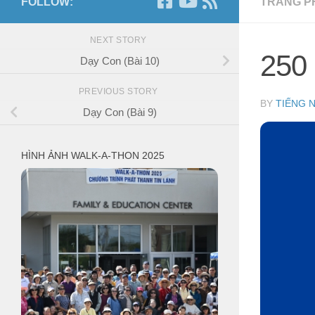
FOLLOW:
TRANG P
NEXT STORY
250
Dạy Con (Bài 10)
PREVIOUS STORY
BY
TIẾNG 
Dạy Con (Bài 9)
HÌNH ẢNH WALK-A-THON 2025