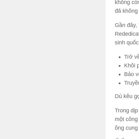
không còn
đã không 
Gần đây, 
Rededicat
sinh quốc 
Trở v
Khôi 
Bảo v
Truyề
Dù kêu gọ
Trong dịp
một công 
ông cung 