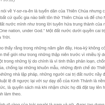
i nói về Y-sơ-ra-ên là tuyển dân của Thiên Chúa nhưng 
bất cứ quốc gia nào biết tôn thờ Thiên Chúa và để cho 
ất nước mình như trong lời tuyên hứa trung thành của 
One nation, under God.” Một đất nước dưới quyền cai tr
 Trời.
ho thấy rằng trong những năm gần đây, Hoa-kỳ không c
ên thế giới như trong những thập niên trước vì nhiều lý d
 trong những lý do chính là vì tinh thần phản loạn, chốn
úa, chống lại những khuôn mẫu, những định chế do Thi
. Những nhà lập pháp, những người cai trị đất nước nầy 
luật lệ đi ngược lại với sự dạy dỗ của Kinh Thánh là nền
ức, là quyển sách mà khi nhậm chức họ đã đặt tay lên 
nh làm theo.
tính rõ ràng của loài người là nam và nữ, được tạo dựng