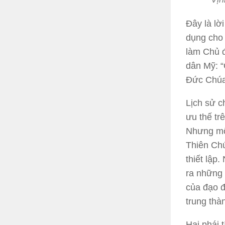
Đây là lờ
dụng cho 
làm Chủ đ
dân Mỹ: “
Đức Chúa
Lịch sử c
ưu thế tr
Nhưng một
Thiên Ch
thiết lập
ra những 
của đạo đ
trung thà
Hai phái 