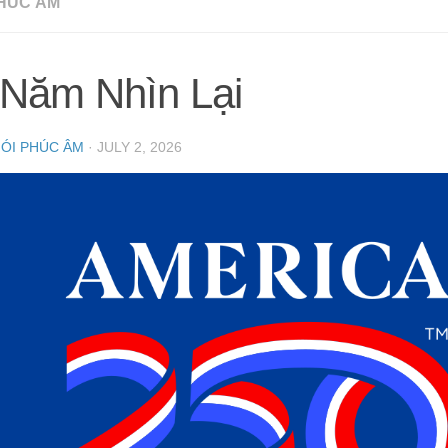
HÚC ÂM
 Năm Nhìn Lại
NÓI PHÚC ÂM
·
JULY 2, 2026