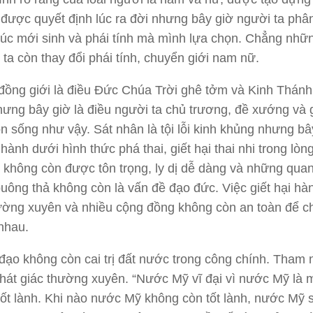
 được quyết định lúc ra đời nhưng bây giờ người ta phân
 lúc mới sinh và phái tính mà mình lựa chọn. Chẳng nhữ
ta còn thay đổi phái tính, chuyển giới nam nữ.
đồng giới là điều Đức Chúa Trời ghê tởm và Kinh Thánh
hưng bây giờ là điều người ta chủ trương, đề xướng và 
on sống như vậy. Sát nhân là tội lỗi kinh khủng nhưng bâ
 hành dưới hình thức phá thai, giết hại thai nhi trong lòn
không còn được tôn trọng, ly dị dễ dàng và những qua
buông thả không còn là vấn đề đạo đức. Việc giết hại hàn
ường xuyên và nhiều cộng đồng không còn an toàn để c
nhau.
đạo không còn cai trị đất nước trong công chính. Tham 
 phát giác thường xuyên. “Nước Mỹ vĩ đại vì nước Mỹ là 
tốt lành. Khi nào nước Mỹ không còn tốt lành, nước Mỹ 