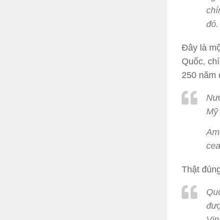
chí
đó.
Đây là mộ
Quốc, chí
250 năm q
Nướ
Mỹ 
Ame
cea
Thật đúng
Quố
đượ
Vịn