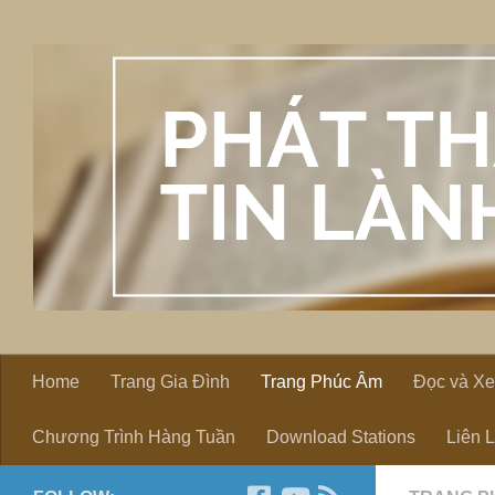
Skip to content
Home
Trang Gia Đình
Trang Phúc Âm
Đọc và X
Chương Trình Hàng Tuần
Download Stations
Liên 