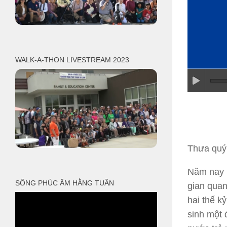
WALK-A-THON LIVESTREAM 2023
Thưa quý 
Năm nay 
SỐNG PHÚC ÂM HẰNG TUẦN
gian quan
hai thế k
sinh một 