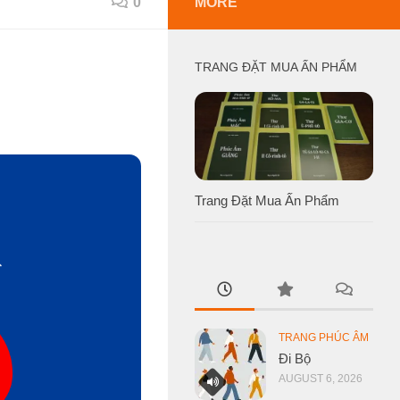
0
MORE
TRANG ĐẶT MUA ẤN PHẨM
Trang Đặt Mua Ấn Phẩm
TRANG PHÚC ÂM
Đi Bộ
AUGUST 6, 2026