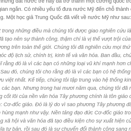
nhưng đất nước trẻ nầy đã trở thành một cường quốc tr
gian ngắn. Có nhiều yếu tố đưa nước Mỹ đến chỗ thành
. Một học giả Trung Quốc đã viết về nước Mỹ như sau:
 trong những điều mà chúng tôi được giao nghiên cứu là
đã tạo nên sự thành công, thậm chí là vị thế vượt trội củ
ơng trên toàn thế giới. Chúng tôi đã nghiên cứu mọi thứ 
góc độ lịch sử, chính trị, kinh tế và văn hóa. Ban đầu, chú
ĩ rằng đó là vì các bạn có những loại vũ khí mạnh hơn 
. Sau đó, chúng tôi cho rằng đó là vì các bạn có hệ thống
 ưu việt nhất. Kế tiếp, chúng tôi tập trung vào hệ thống kin
 các bạn. Nhưng trong hai mươi năm qua, chúng tôi đã 
g cốt lõi của nền văn hóa Tây phương chính là tôn giáo 
: Cơ-đốc giáo. Đó là lý do vì sao phương Tây phương đã
 hùng mạnh như vậy. Nền tảng đạo đức Cơ-đốc giáo tro
g xã hội và văn hóa đã tạo điều kiện cho sự xuất hiện c
ĩa tư bản, rồi sau đó là sự chuyển đổi thành công sang 