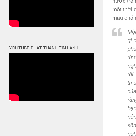
nước trẻ 
một thời 
mau chóng
Một
gì 
YOUTUBE PHÁT THANH TIN LÀNH
phư
từ 
ngh
tôi
trị
của
rằn
bạn
nên
sốn
ngh