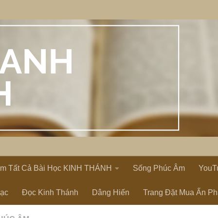
em Tất Cả Bài Học KINH THÁNH
Sống Phúc Âm
YouT
Lạc
Đọc Kinh Thánh
Dâng Hiến
Trang Đặt Mua Ấn P