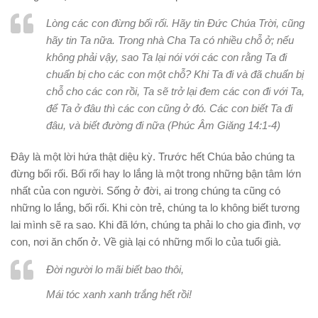
Lòng các con đừng bối rối. Hãy tin Đức Chúa Trời, cũng
hãy tin Ta nữa. Trong nhà Cha Ta có nhiều chỗ ở; nếu
không phải vậy, sao Ta lại nói với các con rằng Ta đi
chuẩn bị cho các con một chỗ? Khi Ta đi và đã chuẩn bị
chỗ cho các con rồi, Ta sẽ trở lại đem các con đi với Ta,
để Ta ở đâu thì các con cũng ở đó. Các con biết Ta đi
đâu, và biết đường đi nữa (Phúc Âm Giăng 14:1-4)
Đây là một lời hứa thật diệu kỳ. Trước hết Chúa bảo chúng ta
đừng bối rối. Bối rối hay lo lắng là một trong những bận tâm lớn
nhất của con người. Sống ở đời, ai trong chúng ta cũng có
những lo lắng, bối rối. Khi còn trẻ, chúng ta lo không biết tương
lai mình sẽ ra sao. Khi đã lớn, chúng ta phải lo cho gia đình, vợ
con, nơi ăn chốn ở. Về già lại có những mối lo của tuổi già.
Đời người lo mãi biết bao thôi,
Mái tóc xanh xanh trắng hết rồi!