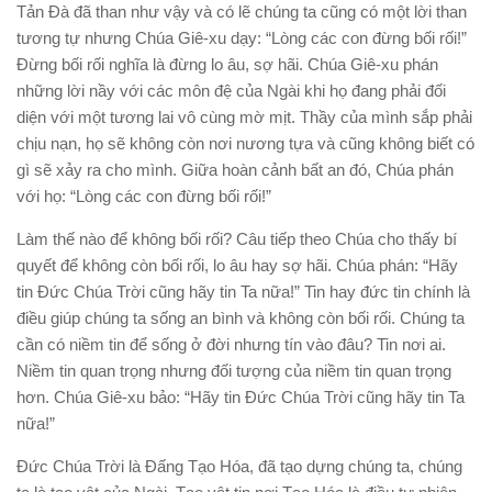
Tản Đà đã than như vậy và có lẽ chúng ta cũng có một lời than
tương tự nhưng Chúa Giê-xu dạy: “Lòng các con đừng bối rối!”
Đừng bối rối nghĩa là đừng lo âu, sợ hãi. Chúa Giê-xu phán
những lời nầy với các môn đệ của Ngài khi họ đang phải đối
diện với một tương lai vô cùng mờ mịt. Thầy của mình sắp phải
chịu nạn, họ sẽ không còn nơi nương tựa và cũng không biết có
gì sẽ xảy ra cho mình. Giữa hoàn cảnh bất an đó, Chúa phán
với họ: “Lòng các con đừng bối rối!”
Làm thế nào để không bối rối? Câu tiếp theo Chúa cho thấy bí
quyết để không còn bối rối, lo âu hay sợ hãi. Chúa phán: “Hãy
tin Đức Chúa Trời cũng hãy tin Ta nữa!” Tin hay đức tin chính là
điều giúp chúng ta sống an bình và không còn bối rối. Chúng ta
cần có niềm tin để sống ở đời nhưng tín vào đâu? Tin nơi ai.
Niềm tin quan trọng nhưng đối tượng của niềm tin quan trọng
hơn. Chúa Giê-xu bảo: “Hãy tin Đức Chúa Trời cũng hãy tin Ta
nữa!”
Đức Chúa Trời là Đấng Tạo Hóa, đã tạo dựng chúng ta, chúng