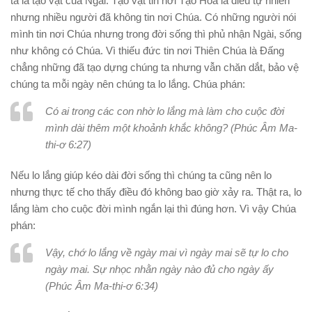
ta là tạo vật của Ngài. Tạo vật tin nơi Tạo Hóa là điều tự nhiên
nhưng nhiều người đã không tin nơi Chúa. Có những người nói
mình tin nơi Chúa nhưng trong đời sống thì phủ nhận Ngài, sống
như không có Chúa. Vì thiếu đức tin nơi Thiên Chúa là Đấng
chẳng những đã tạo dựng chúng ta nhưng vẫn chăn dắt, bảo vệ
chúng ta mỗi ngày nên chúng ta lo lắng. Chúa phán:
Có ai trong các con nhờ lo lắng mà làm cho cuộc đời
mình dài thêm một khoảnh khắc không? (Phúc Âm Ma-
thi-ơ 6:27)
Nếu lo lắng giúp kéo dài đời sống thì chúng ta cũng nên lo
nhưng thực tế cho thấy điều đó không bao giờ xảy ra. Thật ra, lo
lắng làm cho cuộc đời mình ngắn lại thì đúng hơn. Vì vậy Chúa
phán:
Vậy, chớ lo lắng về ngày mai vì ngày mai sẽ tự lo cho
ngày mai. Sự nhọc nhằn ngày nào đủ cho ngày ấy
(Phúc Âm Ma-thi-ơ 6:34)