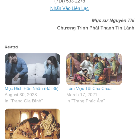
(714) 533-2278
Nhấn Vào Liên Lạc
Mục sư Nguyễn Thỉ
Chương Trình Phát Thanh Tin Lành
Related
Mục Đích Hôn Nhân (Bài 35)
Làm Việc Tốt Cho Chúa
August 30, 2023
March 17, 2021
In "Trang Gia Đình"
In "Trang Phúc Âm"