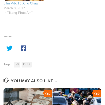
Làm Việc Tốt Cho Chúa
March 8, 2017
In "Trang Phúc Âm"
SHARE
Tags:
tội
tội lỗi
YOU MAY ALSO LIKE...
1
0