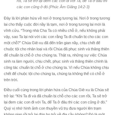
rồi, Ta sẽ trở lại đem các con đi với Ta, để Ta ở đâu thì
các con cũng ở đó (Phúc Âm Giăng 14:2-3)
Đây là lời phán hứa về nơi ở trong tương lai. Nơi ở trong tương
lai cho thấy cuộc đời nầy là tạm, nơi ở trong tương lai mới là
vĩnh cửu. “Trong nhà Cha Ta có nhiều chỗ ở, nếu không phải
vậy, sao Ta lại nói với các con rằng Ta đi chuẩn bị cho các con
một chỗ?” Chúa Giê-xu đã đến trần gian nầy, chịu chết để
chuộc tội cho nhân loại và rồi Chúa đã phục sinh và thăng thiên
để chuẩn bị chỗ ở cho chúng ta. Thật ra, những sự việc Chúa
sinh ra làm người, chịu chết, phục sinh và thăng thiên chính là
công tác chuẩn bị chỗ ở cho chúng ta. Vì nếu Chúa không chịu
chết để chuộc tội cho chúng ta, chúng ta không thể có chỗ ở
trên trời.
Điều cuối cùng trong lời phán hứa của Chúa Giê-xu là Chúa sẽ
trở lại: “Khi Ta đi và đã chuẩn bị chỗ cho các con rồi, Ta sẽ trở
lại đem các con đi với Ta, để Ta ở đâu thì các con cũng ở đó.”
Quý vị nhớ hình ảnh con thuyền vũ trụ đưa người lên trạm
không gian rồi trở lại đón họ trở về địa cầu không? Đó là một