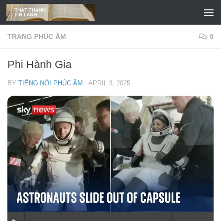
Skip to content
TRANG PHÚC ÂM
0
Phi Hành Gia
BY
TIẾNG NÓI PHÚC ÂM
·
APRIL 3, 2025