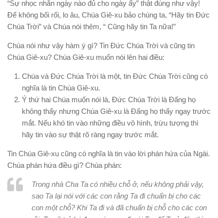
“Sự nhọc nhằn ngày nào đủ cho ngày ấy” thật đúng như vậy!
Để không bối rối, lo âu, Chúa Giê-xu bảo chúng ta, “Hãy tin Đức
Chúa Trời” và Chúa nói thêm, “ Cũng hãy tin Ta nữa!”
Chúa nói như vậy hàm ý gì? Tin Đức Chúa Trời và cũng tin
Chúa Giê-xu? Chúa Giê-xu muốn nói lên hai điều:
Chúa và Đức Chúa Trời là một, tin Đức Chúa Trời cũng có
nghĩa là tin Chúa Giê-xu.
Ý thứ hai Chúa muốn nói là, Đức Chúa Trời là Đấng họ
không thấy nhưng Chúa Giê-xu là Đấng họ thấy ngay trước
mắt. Nếu khó tin vào những điều vô hình, trừu tượng thì
hãy tin vào sự thật rõ ràng ngay trước mắt.
Tin Chúa Giê-xu cũng có nghĩa là tin vào lời phán hứa của Ngài.
Chúa phán hứa điều gì? Chúa phán:
Trong nhà Cha Ta có nhiều chỗ ở, nếu không phải vậy,
sao Ta lại nói với các con rằng Ta đi chuẩn bị cho các
con một chỗ? Khi Ta đi và đã chuẩn bị chỗ cho các con