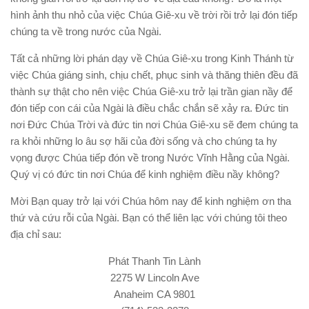
hình ảnh thu nhỏ của việc Chúa Giê-xu về trời rồi trở lại đón tiếp
chúng ta về trong nước của Ngài.
Tất cả những lời phán dạy về Chúa Giê-xu trong Kinh Thánh từ
việc Chúa giáng sinh, chịu chết, phục sinh và thăng thiên đều đã
thành sự thật cho nên việc Chúa Giê-xu trở lại trần gian nầy để
đón tiếp con cái của Ngài là điều chắc chắn sẽ xảy ra. Đức tin
nơi Đức Chúa Trời và đức tin nơi Chúa Giê-xu sẽ đem chúng ta
ra khỏi những lo âu sợ hãi của đời sống và cho chúng ta hy
vọng được Chúa tiếp đón về trong Nước Vĩnh Hằng của Ngài.
Quý vị có đức tin nơi Chúa để kinh nghiệm điều nầy không?
Mời Bạn quay trở lại với Chúa hôm nay để kinh nghiệm ơn tha
thứ và cứu rỗi của Ngài. Bạn có thể liên lạc với chúng tôi theo
địa chỉ sau
:
Phát Thanh Tin Lành
2275 W Lincoln Ave
Anaheim CA 9801