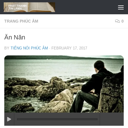
Skip to content
TRANG PHÚC ÂM
0
Ăn Năn
BY
TIẾNG NÓI PHÚC ÂM
·
FEBRUARY 17, 2017