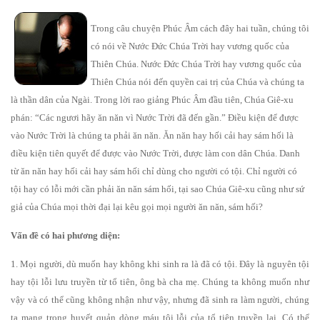
Trong câu chuyện Phúc Âm cách đây hai tuần, chúng tôi
có nói về Nước Đức Chúa Trời hay vương quốc của
Thiên Chúa. Nước Đức Chúa Trời hay vương quốc của
Thiên Chúa nói đến quyền cai trị của Chúa và chúng ta
là thần dân của Ngài. Trong lời rao giảng Phúc Âm đầu tiên, Chúa Giê-xu
phán: “Các ngươi hãy ăn năn vì Nước Trời đã đến gần.” Điều kiện để được
vào Nước Trời là chúng ta phải ăn năn. Ăn năn hay hối cải hay sám hối là
điều kiện tiên quyết để được vào Nước Trời, được làm con dân Chúa. Danh
từ ăn năn hay hối cải hay sám hối chỉ dùng cho người có tội. Chỉ người có
tội hay có lỗi mới cần phải ăn năn sám hối, tại sao Chúa Giê-xu cũng như sứ
giả của Chúa mọi thời đại lại kêu gọi mọi người ăn năn, sám hối?
Vấn đề có hai phương diện:
1. Mọi người, dù muốn hay không khi sinh ra là đã có tội. Đây là nguyên tội
hay tội lỗi lưu truyền từ tổ tiên, ông bà cha mẹ. Chúng ta không muốn như
vậy và có thể cũng không nhận như vậy, nhưng đã sinh ra làm người, chúng
ta mang trong huyết quản dòng máu tội lỗi của tổ tiên truyền lại. Có thể