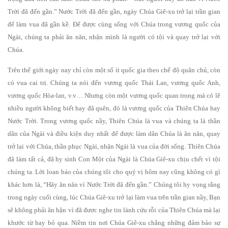
Trời đã đến gần.” Nước Trời đã đến gần, ngày Chúa Giê-xu trở lại trần gian
để làm vua đã gần kề. Để được cùng sống với Chúa trong vương quốc của
Ngài, chúng ta phải ăn năn, nhận mình là người có tội và quay trở lại với
Chúa.
Trên thế giới ngày nay chỉ còn một số ít quốc gia theo chế độ quân chủ, còn
có vua cai trị. Chúng ta nói đến vương quốc Thái Lan, vương quốc Anh,
vương quốc Hòa-lan, v.v… Nhưng còn một vương quốc quan trọng mà có lẽ
nhiều người không biết hay đã quên, đó là vương quốc của Thiên Chúa hay
Nước Trời. Trong vương quốc nầy, Thiên Chúa là vua và chúng ta là thần
dân của Ngài và điều kiện duy nhất để được làm dân Chúa là ăn năn, quay
trở lại với Chúa, thần phục Ngài, nhận Ngài là vua của đời sống. Thiên Chúa
đã làm tất cả, đã hy sinh Con Một của Ngài là Chúa Giê-xu chịu chết vì tội
chúng ta. Lời loan báo của chúng tôi cho quý vị hôm nay cũng không có gì
khác hơn là, “Hãy ăn năn vì Nước Trời đã đến gần.” Chúng tôi hy vọng rằng
trong ngày cuối cùng, lúc Chúa Giê-xu trở lại làm vua trên trần gian nầy, Bạn
sẽ không phải ân hận vì đã được nghe tin lành cứu rỗi của Thiên Chúa mà lại
khước từ hay bỏ qua. Niềm tin nơi Chúa Giê-xu chẳng những đảm bảo sự