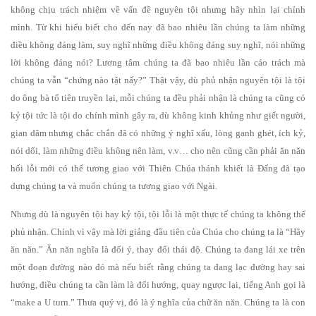
không chịu trách nhiệm về vấn đề nguyên tội nhưng hãy nhìn lại chính
mình. Từ khi hiểu biết cho đến nay đã bao nhiêu lần chúng ta làm những
điều không đáng làm, suy nghĩ những điều không đáng suy nghĩ, nói những
lời không đáng nói? Lương tâm chúng ta đã bao nhiêu lần cáo trách mà
chúng ta vẫn “chứng nào tật nấy?” Thật vậy, dù phủ nhận nguyên tội là tội
do ông bà tổ tiên truyền lại, mỗi chúng ta đều phải nhận là chúng ta cũng có
kỷ tội tức là tội do chính mình gây ra, dù không kinh khủng như giết người,
gian dâm nhưng chắc chắn đã có những ý nghĩ xấu, lòng ganh ghét, ích kỷ,
nói dối, làm những điều không nên làm, v.v… cho nên cũng cần phải ăn năn
hối lỗi mới có thể tương giao với Thiên Chúa thánh khiết là Đấng đã tạo
dựng chúng ta và muốn chúng ta tương giao với Ngài.
Nhưng dù là nguyên tội hay kỷ tội, tội lỗi là một thực tế chúng ta không thể
phủ nhận. Chính vì vậy mà lời giảng đầu tiên của Chúa cho chúng ta là “Hãy
ăn năn.” Ăn năn nghĩa là đổi ý, thay đổi thái độ. Chúng ta đang lái xe trên
một đoạn đường nào đó mà nếu biết rằng chúng ta đang lạc đường hay sai
hướng, điều chúng ta cần làm là đổi hướng, quay ngược lại, tiếng Anh gọi là
“make a U turn.” Thưa quý vị, đó là ý nghĩa của chữ ăn năn. Chúng ta là con