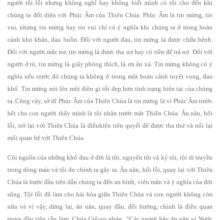
người tội lỗi nhưng không nghĩ hay không biết mình có tội cho đến khi
chúng ta đối diện với Phúc Âm của Thiên Chúa. Phúc Âm là tin mừng, tin
vui, nhưng tin mừng hay tin vui chỉ có ý nghĩa khi chúng ta ở trong hoàn
cảnh khó khăn, đau buồn. Đối với người đau, tin mừng là được chữa bệnh.
Đối với người mắc nợ, tin mừng là được tha nợ hay có tiền để trả nợ. Đối với
người ở tù, tin mừng là giấy phóng thích, là ơn ân xá. Tin mừng không có ý
nghĩa nếu trước đó chúng ta không ở trong một hoàn cảnh tuyệt vọng, đau
khổ. Tin mừng nói lên một điều gì tốt đẹp hơn tình trạng hiện tại của chúng
ta. Cũng vậy, sở dĩ Phúc Âm của Thiên Chúa là tin mừng là vì Phúc Âm trước
hết cho con người thấy mình là tội nhân trước mặt Thiên Chúa. Ăn năn, hối
lỗi, trở lại với Thiên Chúa là điềukiện tiên quyết để được tha thứ và nối lại
mối quan hệ với Thiên Chúa.
Cội nguồn của những khổ đau ở đời là tội, nguyên tội và kỷ tội, tội di truyền
trong dòng máu và tội do chính ta gây ra. Ăn năn, hối lỗi, quay lại với Thiên
Chúa là bước đầu tiên dẫn chúng ta đến an bình, viên mãn và ý nghĩa của đời
sống. Tội lỗi đã làm cho hài hòa giữa Thiên Chúa và con người không còn
nữa và vì vậy, dừng lại, ăn năn, quay đầu, đổi hướng, chính là điều quan
trọng đầu tiên cần làm. Chúa Giê-xu phán: “Các ngươi hãy ăn năn vì Nước