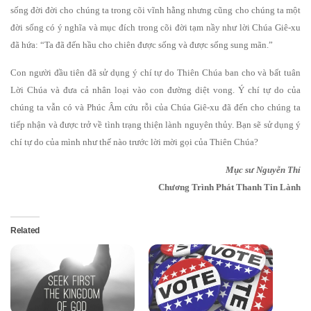
sống đời đời cho chúng ta trong cõi vĩnh hằng nhưng cũng cho chúng ta một
đời sống có ý nghĩa và mục đích trong cõi đời tạm nầy như lời Chúa Giê-xu
đã hứa: “Ta đã đến hầu cho chiên được sống và được sống sung mãn.”
Con người đầu tiên đã sử dụng ý chí tự do Thiên Chúa ban cho và bất tuân
Lời Chúa và đưa cả nhân loại vào con đường diệt vong. Ý chí tự do của
chúng ta vẫn có và Phúc Âm cứu rỗi của Chúa Giê-xu đã đến cho chúng ta
tiếp nhận và được trở về tình trạng thiện lành nguyên thủy. Bạn sẽ sử dụng ý
chí tự do của mình như thế nào trước lời mời gọi của Thiên Chúa?
Mục sư Nguyễn Thỉ
Chương Trình Phát Thanh Tin Lành
Related