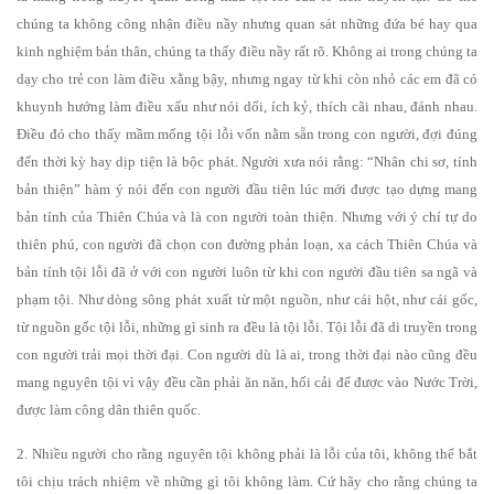
chúng ta không công nhận điều nầy nhưng quan sát những đứa bé hay qua
kinh nghiệm bản thân, chúng ta thấy điều nầy rất rõ. Không ai trong chúng ta
dạy cho trẻ con làm điều xằng bậy, nhưng ngay từ khi còn nhỏ các em đã có
khuynh hướng làm điều xấu như nói dối, ích kỷ, thích cãi nhau, đánh nhau.
Điều đó cho thấy mầm mống tội lỗi vốn nằm sẵn trong con người, đợi đúng
đến thời kỳ hay dịp tiện là bộc phát. Người xưa nói rằng: “Nhân chi sơ, tính
bản thiện” hàm ý nói đến con người đầu tiên lúc mới được tạo dựng mang
bản tính của Thiên Chúa và là con người toàn thiện. Nhưng với ý chí tự do
thiên phú, con người đã chọn con đường phản loạn, xa cách Thiên Chúa và
bản tính tội lỗi đã ở với con người luôn từ khi con người đầu tiên sa ngã và
phạm tội. Như dòng sông phát xuất từ một nguồn, như cái hột, như cái gốc,
từ nguồn gốc tội lỗi, những gì sinh ra đều là tội lỗi. Tội lỗi đã di truyền trong
con người trải mọi thời đại. Con người dù là ai, trong thời đại nào cũng đều
mang nguyên tội vì vậy đều cần phải ăn năn, hối cải để được vào Nước Trời,
được làm công dân thiên quốc.
2. Nhiều người cho rằng nguyên tội không phải là lỗi của tôi, không thể bắt
tôi chịu trách nhiệm về những gì tôi không làm. Cứ hãy cho rằng chúng ta