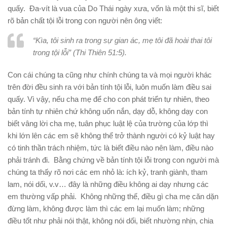
quấy. Đa-vít là vua của Do Thái ngày xưa, vốn là một thi sĩ, biết
rõ bản chất tội lỗi trong con người nên ông viết:
“Kìa, tôi sinh ra trong sự gian ác, mẹ tôi đã hoài thai tôi
trong tội lỗi” (Thi Thiên 51:5).
Con cái chúng ta cũng như chính chúng ta và mọi người khác
trên đời đều sinh ra với bản tính tội lỗi, luôn muốn làm điều sai
quấy. Vì vậy, nếu cha mẹ để cho con phát triển tự nhiên, theo
bản tính tự nhiên chứ không uốn nắn, dạy dỗ, không dạy con
biết vâng lời cha mẹ, tuân phục luật lệ của trường của lớp thì
khi lớn lên các em sẽ không thể trở thành người có kỷ luật hay
có tinh thần trách nhiệm, tức là biết điều nào nên làm, điều nào
phải tránh đi. Bằng chứng về bản tính tội lỗi trong con người mà
chúng ta thấy rõ nơi các em nhỏ là: ích kỷ, tranh giành, tham
lam, nói dối, v.v… đây là những điều không ai dạy nhưng các
em thường vấp phải. Không những thế, điều gì cha mẹ căn dặn
đừng làm, không được làm thì các em lại muốn làm; những
điều tốt như phải nói thật, không nói dối, biết nhường nhịn, chia