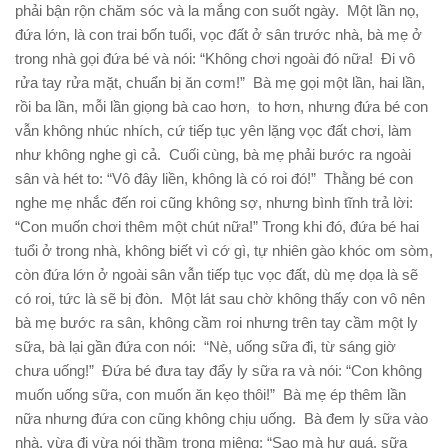
phải bận rộn chăm sóc và la mắng con suốt ngày. Một lần nọ,
đứa lớn, là con trai bốn tuổi, vọc đất ở sân trước nhà, bà mẹ ở
trong nhà gọi đứa bé và nói: “Không chơi ngoài đó nữa! Đi vô
rửa tay rửa mặt, chuẩn bị ăn cơm!” Bà mẹ gọi một lần, hai lần,
rồi ba lần, mỗi lần giọng bà cao hơn, to hơn, nhưng đứa bé con
vẫn không nhúc nhích, cứ tiếp tục yên lặng vọc đất chơi, làm
như không nghe gì cả. Cuối cùng, bà mẹ phải bước ra ngoài
sân và hét to: “Vô đây liền, không là có roi đó!” Thằng bé con
nghe mẹ nhắc đến roi cũng không sợ, nhưng bình tĩnh trả lời:
“Con muốn chơi thêm một chút nữa!” Trong khi đó, đứa bé hai
tuổi ở trong nhà, không biết vì cớ gì, tự nhiên gào khóc om sòm,
còn đứa lớn ở ngoài sân vẫn tiếp tục vọc đất, dù mẹ dọa là sẽ
có roi, tức là sẽ bị đòn. Một lát sau chờ không thấy con vô nên
bà mẹ bước ra sân, không cầm roi nhưng trên tay cầm một ly
sữa, bà lại gần đứa con nói: “Nè, uống sữa đi, từ sáng giờ
chưa uống!” Đứa bé đưa tay đẩy ly sữa ra và nói: “Con không
muốn uống sữa, con muốn ăn kẹo thôi!” Bà mẹ ép thêm lần
nữa nhưng đứa con cũng không chịu uống. Bà đem ly sữa vào
nhà, vừa đi vừa nói thầm trong miệng: “Sao mà hư quá, sữa