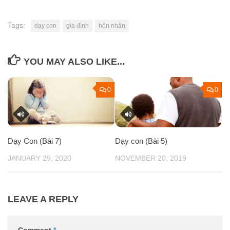
Tags:
dạy con
gia đình
hôn nhân
YOU MAY ALSO LIKE...
0
0
Dạy Con (Bài 7)
Dạy con (Bài 5)
JANUARY 29, 2020
NOVEMBER 20, 2019
LEAVE A REPLY