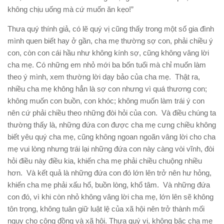
không chịu uống mà cứ muốn ăn kẹo!”
Thưa quý thính giả, có lẽ quý vị cũng thấy trong một số gia đình
mình quen biết hay ở gần, cha mẹ thường sợ con, phải chiều ý
con, còn con cái hầu như không kính sợ, cũng không vâng lời
cha mẹ. Có những em nhỏ mới ba bốn tuổi mà chỉ muốn làm
theo ý mình, xem thường lời dạy bảo của cha mẹ. Thật ra,
nhiều cha mẹ không hẳn là sợ con nhưng vì quá thương con;
không muốn con buồn, con khóc; không muốn làm trái ý con
nên cứ phải chiều theo những đòi hỏi của con. Và điều chúng ta
thường thấy là, những đứa con được cha mẹ cưng chiều không
biết yêu quý cha mẹ, cũng không ngoan ngoãn vâng lời cho cha
mẹ vui lòng nhưng trái lại những đứa con này càng vòi vĩnh, đòi
hỏi điều này điều kia, khiến cha mẹ phải chiều chuộng nhiều
hơn. Và kết quả là những đứa con đó lớn lên trở nên hư hỏng,
khiến cha mẹ phải xấu hổ, buồn lòng, khổ tâm. Và những đứa
con đó, vì khi còn nhỏ không vâng lời cha mẹ, lớn lên sẽ không
tôn trọng, không tuân giữ luật lệ của xã hội nên trở thành mối
nguy cho cộng đồng và xã hội. Thưa quý vị, không bậc cha mẹ