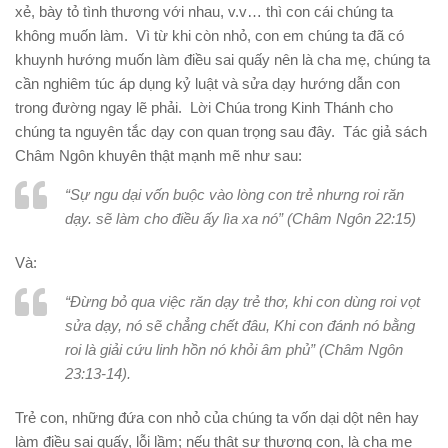
xẻ, bày tỏ tình thương với nhau, v.v… thì con cái chúng ta
không muốn làm. Vì từ khi còn nhỏ, con em chúng ta đã có
khuynh hướng muốn làm điều sai quấy nên là cha mẹ, chúng ta
cần nghiêm túc áp dụng kỷ luật và sửa dạy hướng dẫn con
trong đường ngay lẽ phải. Lời Chúa trong Kinh Thánh cho
chúng ta nguyên tắc dạy con quan trọng sau đây. Tác giả sách
Châm Ngôn khuyên thật mạnh mẽ như sau:
“Sự ngu dại vốn buộc vào lòng con trẻ nhưng roi răn
dạy. sẽ làm cho điều ấy lìa xa nó” (Châm Ngôn 22:15)
Và:
“Đừng bỏ qua việc răn dạy trẻ thơ, khi con dùng roi vọt
sửa dạy, nó sẽ chẳng chết đâu, Khi con đánh nó bằng
roi là giải cứu linh hồn nó khỏi âm phủ” (Châm Ngôn
23:13-14).
Trẻ con, những đứa con nhỏ của chúng ta vốn dại dột nên hay
làm điều sai quấy, lỗi lầm; nếu thật sự thương con, là cha mẹ