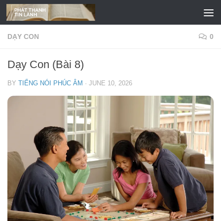
Skip to content
DẠY CON
0
Dạy Con (Bài 8)
BY
TIẾNG NÓI PHÚC ÂM
·
JUNE 10, 2026