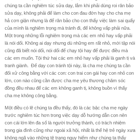
chúng ta cần nghiêm túc sửa dạy, lắm khi phải dùng roi răn bảo
sửa dạy, không phải để làm cho con đau đớn hay cho cha mẹ
hả cơn giận nhưng là để răn bảo cho con thấy việc làm sai quấy
của mình là nghiêm trọng mà tránh đi, để không vấp phải nữa.
Một trong những lỗi nghiêm trọng mà các em nhỏ hay vấp phải
là nói dối. Không ai dạy nhưng dù những em rất nhỏ, mới tập nói
cũng đã biết nói dối, nói dối để chạy tội hay để được điều mà
các em muốn. Tội thứ hai các em nhỏ hay vấp phải là ganh tị và
tranh giành. Để dạy con tránh tội này, là cha mẹ chúng ta cần
đối xử công bằng với các con: con trai con gái hay con nhỏ con
lớn, con nào cũng cần được cha mẹ yêu thương chăm sóc
đồng đều nhau để các em không ganh tị, không buồn vì thấy
cha mẹ không công bằng.
Một điều có lẽ chúng ta đều thấy, đó là các bậc cha mẹ ngày
trước nghiêm túc hơn trong việc dạy dỗ hướng dẫn con nên
con cái lớn lên đa số là người trưởng thành, có trách nhiệm
trong gia đình cũng như ngoài xã hội, nhất là thế hệ trẻ ngày xưa
không ngã vào những tệ trạng nguy hiểm như chúng ta thấy