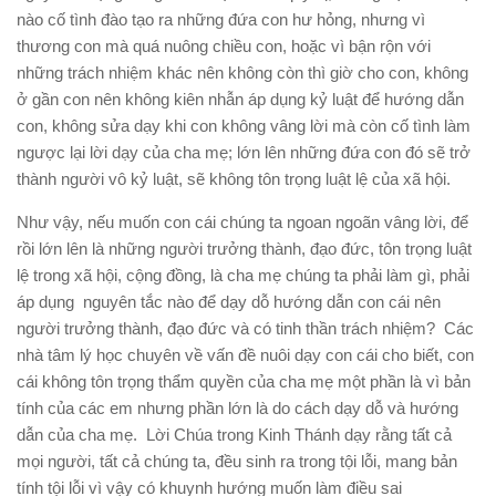
nào cố tình đào tạo ra những đứa con hư hỏng, nhưng vì
thương con mà quá nuông chiều con, hoặc vì bận rộn với
những trách nhiệm khác nên không còn thì giờ cho con, không
ở gần con nên không kiên nhẫn áp dụng kỷ luật để hướng dẫn
con, không sửa dạy khi con không vâng lời mà còn cố tình làm
ngược lại lời dạy của cha mẹ; lớn lên những đứa con đó sẽ trở
thành người vô kỷ luật, sẽ không tôn trọng luật lệ của xã hội.
Như vậy, nếu muốn con cái chúng ta ngoan ngoãn vâng lời, để
rồi lớn lên là những người trưởng thành, đạo đức, tôn trọng luật
lệ trong xã hội, cộng đồng, là cha mẹ chúng ta phải làm gì, phải
áp dụng nguyên tắc nào để dạy dỗ hướng dẫn con cái nên
người trưởng thành, đạo đức và có tinh thần trách nhiệm? Các
nhà tâm lý học chuyên về vấn đề nuôi dạy con cái cho biết, con
cái không tôn trọng thẩm quyền của cha mẹ một phần là vì bản
tính của các em nhưng phần lớn là do cách dạy dỗ và hướng
dẫn của cha mẹ. Lời Chúa trong Kinh Thánh dạy rằng tất cả
mọi người, tất cả chúng ta, đều sinh ra trong tội lỗi, mang bản
tính tội lỗi vì vậy có khuynh hướng muốn làm điều sai