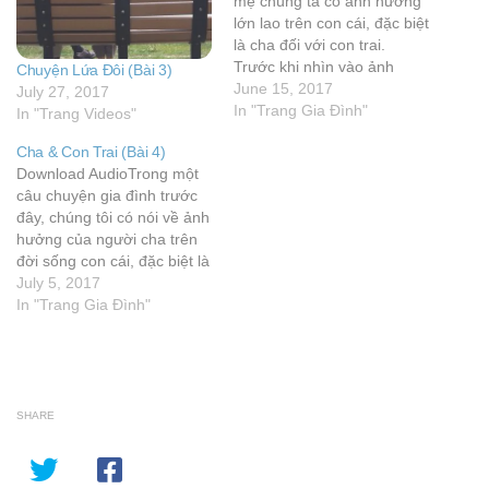
mẹ chúng ta có ảnh hưởng
lớn lao trên con cái, đặc biệt
là cha đối với con trai.
Trước khi nhìn vào ảnh
Chuyện Lứa Đôi (Bài 3)
hưởng của người cha đối
June 15, 2017
July 27, 2017
với con trai, chúng ta cần
In "Trang Gia Đình"
In "Trang Videos"
biết trách nhiệm của người
Cha & Con Trai (Bài 4)
cha trong gia đình…
Download AudioTrong một
câu chuyện gia đình trước
đây, chúng tôi có nói về ảnh
hưởng của người cha trên
đời sống con cái, đặc biệt là
đối với con trai. Hôm nay
July 5, 2017
chúng tôi xin trình bày thêm
In "Trang Gia Đình"
một vài khía cạnh khác
trong ảnh hưởng của cha
đối với…
SHARE