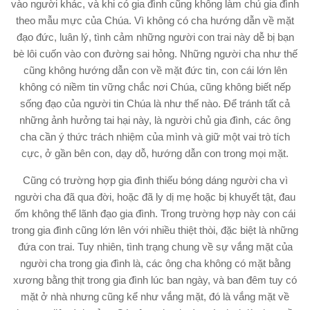
vào người khác, và khi có gia đình cũng không làm chủ gia đình
theo mẫu mực của Chúa. Vì không có cha hướng dẫn về mặt
đạo đức, luân lý, tình cảm những người con trai này dễ bị bạn
bè lôi cuốn vào con đường sai hỏng. Những người cha như thế
cũng không hướng dẫn con về mặt đức tin, con cái lớn lên
không có niềm tin vững chắc nơi Chúa, cũng không biết nếp
sống đạo của người tin Chúa là như thế nào. Để tránh tất cả
những ảnh hưởng tai hại này, là người chủ gia đình, các ông
cha cần ý thức trách nhiệm của mình và giữ một vai trò tích
cực, ở gần bên con, dạy dỗ, hướng dẫn con trong mọi mặt.
Cũng có trường hợp gia đình thiếu bóng dáng người cha vì
người cha đã qua đời, hoặc đã ly dị mẹ hoặc bị khuyết tật, đau
ốm không thể lãnh đạo gia đình. Trong trường hợp này con cái
trong gia đình cũng lớn lên với nhiều thiệt thòi, đặc biệt là những
đứa con trai. Tuy nhiên, tình trạng chung về sự vắng mặt của
người cha trong gia đình là, các ông cha không có mặt bằng
xương bằng thịt trong gia đình lúc ban ngày, và ban đêm tuy có
mặt ở nhà nhưng cũng kể như vắng mặt, đó là vắng mặt về