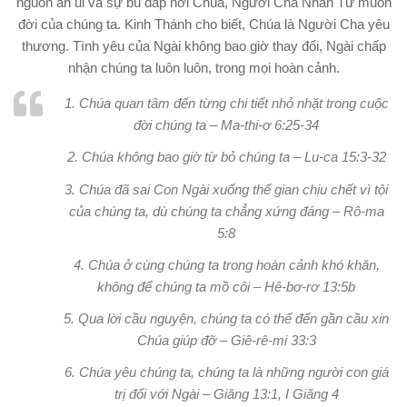
nguồn an ủi và sự bù đắp nơi Chúa, Người Cha Nhân Từ muôn
đời của chúng ta. Kinh Thánh cho biết, Chúa là Người Cha yêu
thương. Tình yêu của Ngài không bao giờ thay đổi, Ngài chấp
nhận chúng ta luôn luôn, trong mọi hoàn cảnh.
1. Chúa quan tâm đến từng chi tiết nhỏ nhặt trong cuộc
đời chúng ta – Ma-thi-ơ 6:25-34
2. Chúa không bao giờ từ bỏ chúng ta – Lu-ca 15:3-32
3. Chúa đã sai Con Ngài xuống thế gian chịu chết vì tội
của chúng ta, dù chúng ta chẳng xứng đáng – Rô-ma
5:8
4. Chúa ở cùng chúng ta trong hoàn cảnh khó khăn,
không để chúng ta mồ côi – Hê-bơ-rơ 13:5b
5. Qua lời cầu nguyện, chúng ta có thể đến gần cầu xin
Chúa giúp đỡ – Giê-rê-mi 33:3
6. Chúa yêu chúng ta, chúng ta là những người con giá
trị đối với Ngài – Giăng 13:1, I Giăng 4