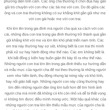
phương diện tình cảm. Các ông cha thường ít chơi đùa hay gần
gũi trò chuyện với con như các bà mẹ với con. Do đó giữa các
ông và con trai thường không có sự khắng khít gần gũi như mẹ
với con gái hoặc mẹ với con trai.
Khi lớn lên trong gia đình mà người cha quá xa cách với con
cái, những đứa con trai trong gia đình thường trở thành quá gần
gũi khắng khít với mẹ và lớn lên khó phát triển nam tính. Các
em trai này thường hay sợ sệt, không biết là con trai thì mình
phải xử sự hay hành động như thế nào. Các em không biết là
khi bất đồng ý kiến hay buồn giận thì bày tỏ ra như thế nào.
Những người con trai lớn lên trong gia đình thiếu sự hướng dẫn
và mẫu mực của người cha để noi theo thường là những người
xem như hiền lành, thụ động nhưng lại nóng nảy và khó tính,
hay nổi giận bất ngờ. Những người con này cũng thường hay
tìm đến những người đàn ông lớn tuổi hơn để tìm hình ảnh
người cha mà mình đã không có khi còn nhỏ và dễ bị thất vọng
vì không tìm được điều mình mong ước. Một hậu quả khác của
những người con trai lớn lên thiếu mẫu mực của người cha là