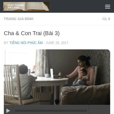
Skip to content
TRANG GIA ĐÌNH
0
Cha & Con Trai (Bài 3)
BY
TIẾNG NÓI PHÚC ÂM
·
JUNE 29, 2017