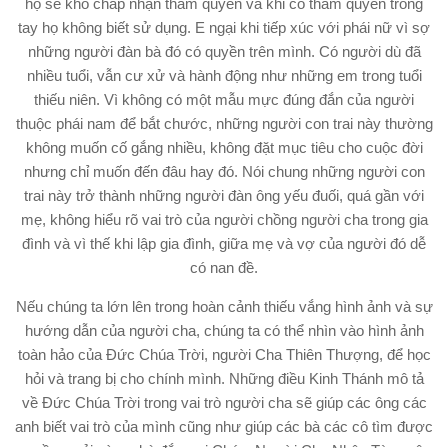
họ sẽ khó chấp nhận thẩm quyền và khi có thẩm quyền trong
tay họ không biết sử dụng. E ngại khi tiếp xúc với phái nữ vì sợ
những người đàn bà đó có quyền trên mình. Có người dù đã
nhiều tuổi, vẫn cư xử và hành động như những em trong tuổi
thiếu niên. Vì không có một mẫu mực đúng đắn của người
thuộc phái nam để bắt chước, những người con trai này thường
không muốn cố gắng nhiều, không đặt mục tiêu cho cuộc đời
nhưng chỉ muốn đến đâu hay đó. Nói chung những người con
trai này trở thành những người đàn ông yếu đuối, quá gần với
mẹ, không hiểu rõ vai trò của người chồng người cha trong gia
đình và vì thế khi lập gia đình, giữa mẹ và vợ của người đó dễ
có nan đề.
Nếu chúng ta lớn lên trong hoàn cảnh thiếu vắng hình ảnh và sự
hướng dẫn của người cha, chúng ta có thể nhìn vào hình ảnh
toàn hảo của Đức Chúa Trời, người Cha Thiên Thượng, để học
hỏi và trang bị cho chính mình. Những điều Kinh Thánh mô tả
về Đức Chúa Trời trong vai trò người cha sẽ giúp các ông các
anh biết vai trò của mình cũng như giúp các bà các cô tìm được