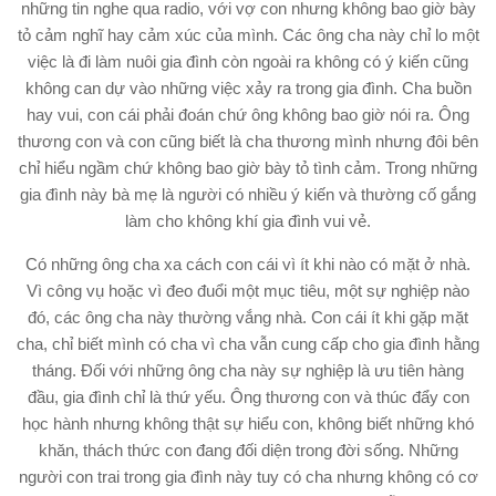
những tin nghe qua radio, với vợ con nhưng không bao giờ bày
tỏ cảm nghĩ hay cảm xúc của mình. Các ông cha này chỉ lo một
việc là đi làm nuôi gia đình còn ngoài ra không có ý kiến cũng
không can dự vào những việc xảy ra trong gia đình. Cha buồn
hay vui, con cái phải đoán chứ ông không bao giờ nói ra. Ông
thương con và con cũng biết là cha thương mình nhưng đôi bên
chỉ hiểu ngầm chứ không bao giờ bày tỏ tình cảm. Trong những
gia đình này bà mẹ là người có nhiều ý kiến và thường cố gắng
làm cho không khí gia đình vui vẻ.
Có những ông cha xa cách con cái vì ít khi nào có mặt ở nhà.
Vì công vụ hoặc vì đeo đuổi một mục tiêu, một sự nghiệp nào
đó, các ông cha này thường vắng nhà. Con cái ít khi gặp mặt
cha, chỉ biết mình có cha vì cha vẫn cung cấp cho gia đình hằng
tháng. Đối với những ông cha này sự nghiệp là ưu tiên hàng
đầu, gia đình chỉ là thứ yếu. Ông thương con và thúc đẩy con
học hành nhưng không thật sự hiểu con, không biết những khó
khăn, thách thức con đang đối diện trong đời sống. Những
người con trai trong gia đình này tuy có cha nhưng không có cơ