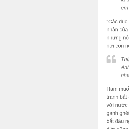
em?
“Các dục 
nhân của 
nhưng nó
nơi con n
Thậ
Anh
nha
Ham muốn
tranh bắt
với nước 
ganh ghét
bắt đầu n