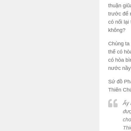
thuận giũ
trước để 
có nối lạ
không?
Chúng ta 
thể có hò
có hòa bì
nước nầy
Sứ đồ Pha
Thiên Chú
Ấy 
đượ
cho
Thi