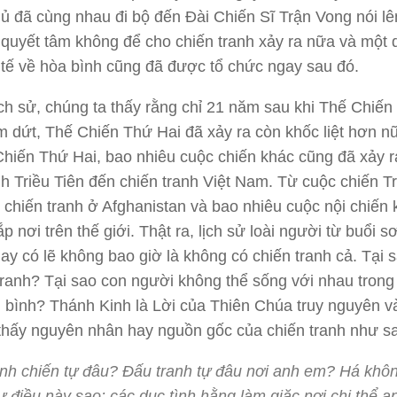
ủ đã cùng nhau đi bộ đến Đài Chiến Sĩ Trận Vong nói lê
 quyết tâm không để cho chiến tranh xảy ra nữa và một 
tế về hòa bình cũng đã được tổ chức ngay sau đó.
lịch sử, chúng ta thấy rằng chỉ 21 năm sau khi Thế Chiế
 dứt, Thế Chiến Thứ Hai đã xảy ra còn khốc liệt hơn n
hiến Thứ Hai, bao nhiêu cuộc chiến khác cũng đã xảy r
nh Triều Tiên đến chiến tranh Việt Nam. Từ cuộc chiến T
chiến tranh ở Afghanistan và bao nhiêu cuộc nội chiến 
 nơi trên thế giới. Thật ra, lịch sử loài người từ buổi s
ay có lẽ không bao giờ là không có chiến tranh cả. Tại s
tranh? Tại sao con người không thể sống với nhau trong
 bình? Thánh Kinh là Lời của Thiên Chúa truy nguyên v
thấy nguyên nhân hay nguồn gốc của chiến tranh như s
nh chiến tự đâu? Đấu tranh tự đâu nơi anh em? Há khôn
tự điều này sao: các dục tình hằng làm giặc nơi chi thể a