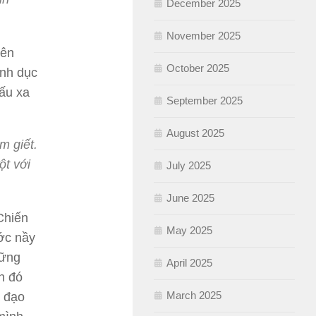
December 2025
November 2025
yên
October 2025
ình dục
ấu xa
September 2025
August 2025
m giết.
t với
July 2025
June 2025
Chiến
May 2025
ước nầy
hững
April 2025
nh đó
March 2025
à đạo