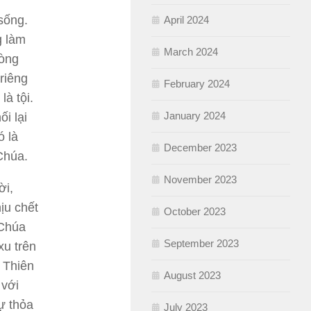
sống.
April 2024
g làm
March 2024
lòng
riêng
February 2024
à tội.
January 2024
i lại
ó là
December 2023
Chúa.
November 2023
ời,
ịu chết
October 2023
 Chúa
September 2023
xu trên
i Thiên
August 2023
 với
ự thỏa
July 2023