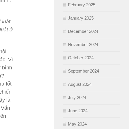
mình.
February 2025
January 2025
 luật
 luật ở
December 2024
November 2024
nội
October 2024
ác. Vì
y bình
September 2024
n?
a tốt
August 2024
 chiến
July 2024
ậy là
? Vấn
June 2024
iên
May 2024