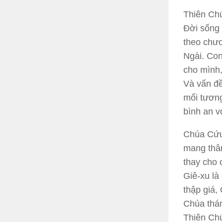
Thiên Chú
Đời sống 
theo chươ
Ngài. Con
cho mình,
Và vấn đề
mối tương
bình an v
Chúa Cứu 
mang thân
thay cho 
Giê-xu là
thập giá,
Chúa thán
Thiên Chú