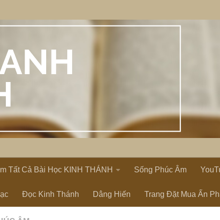
em Tất Cả Bài Học KINH THÁNH
Sống Phúc Âm
YouT
Lạc
Đọc Kinh Thánh
Dâng Hiến
Trang Đặt Mua Ấn P