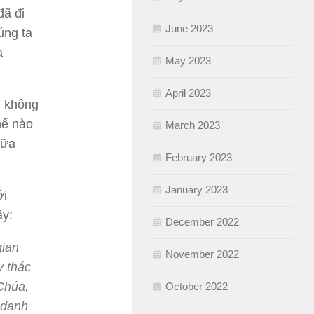
đã đi
June 2023
úng ta
a
May 2023
April 2023
ì không
hể nào
March 2023
iữa
February 2023
January 2023
ới
ầy:
December 2022
gian
November 2022
y thác
 Chúa,
October 2022
 danh