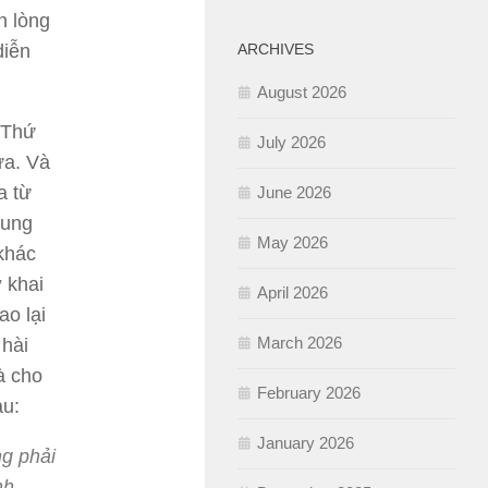
n lòng
ARCHIVES
diễn
August 2026
n Thứ
July 2026
ữa. Và
a từ
June 2026
rung
May 2026
khác
ơ khai
April 2026
ao lại
March 2026
 hài
à cho
February 2026
au:
January 2026
g phải
nh