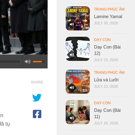
TRANG PHÚC ÂM
Lamine Yamal
JULY 30, 2026
DẠY CON
Dạy Con (Bài
12)
JULY 23, 2026
TRANG PHÚC ÂM
Lửa và Lưỡi
SHARE
JULY 23, 2026
DẠY CON
Dạy Con (Bài
ến
11)
ã tụ
JULY 16, 2026