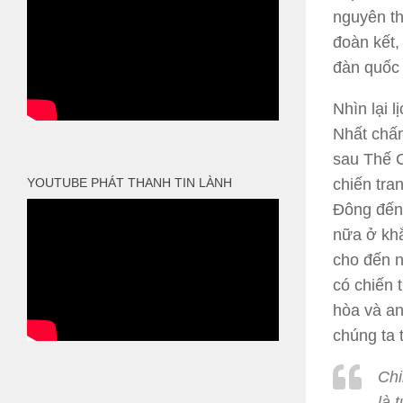
nguyên th
đoàn kết,
đàn quốc 
Nhìn lại 
Nhất chấm
sau Thế C
YOUTUBE PHÁT THANH TIN LÀNH
chiến tra
Đông đến 
nữa ở khắp
cho đến n
có chiến 
hòa và an
chúng ta 
Chi
là 