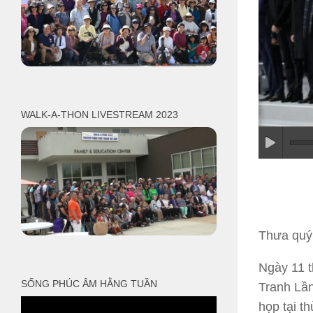
WALK-A-THON LIVESTREAM 2023
Thưa quý 
Ngày 11 
SỐNG PHÚC ÂM HẰNG TUẦN
Tranh Lần
họp tại t