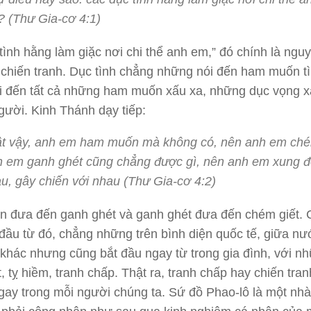
 (Thư Gia-cơ 4:1)
tình hằng làm giặc nơi chi thể anh em,” đó chính là ngu
chiến tranh. Dục tình chẳng những nói đến ham muốn t
i đến tất cả những ham muốn xấu xa, những dục vọng x
gười. Kinh Thánh dạy tiếp:
t vậy, anh em ham muốn mà không có, nên anh em ché
 em ganh ghét cũng chẳng được gì, nên anh em xung độ
u, gây chiến với nhau (Thư Gia-cơ 4:2)
 đưa đến ganh ghét và ganh ghét đưa đến chém giết. 
 đầu từ đó, chẳng những trên bình diện quốc tế, giữa n
khác nhưng cũng bắt đầu ngay từ trong gia đình, với n
, tỵ hiềm, tranh chấp. Thật ra, tranh chấp hay chiến tra
gay trong mỗi người chúng ta. Sứ đồ Phao-lô là một nh