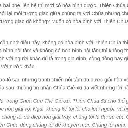
a hai phe liên hệ thì mới có hòa bình được. Thiên Chúa 
nối lại mối tương giao giữa chúng ta với Chúa nhưng ch
i tương giao đó không? Muốn có hòa bình với Thiên Chú
cần nhớ điều nầy, không có hòa bình với Thiên Chúa th
a bình nội tâm và không có hòa bình nội tâm thì không t
nh với người khác dù là trong gia đình, cộng đồng hay g
 với nước khác.
o-lô sau những tranh chiến nội tâm đã được giải hòa v
a sau khi ông tin nhận Chúa Giê-xu đã viết những lời n
là, trong Chúa Cứu Thế Giê-xu, Thiên Chúa đã cho thế 
c hòa giải với Ngài, không kể tội lỗi cho loài người, và ủ
 chúng tôi sứ điệp hòa giải.Vậy, chúng tôi là đại sứ của
ên Chúa dùng chúng tôi để khuyên mời. Chúng tôi nhân