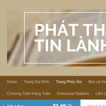
Skip to content
Home
Trang Gia Đình
Trang Phúc Âm
Đọc và X
Chương Trình Hàng Tuần
Download Stations
Liên 