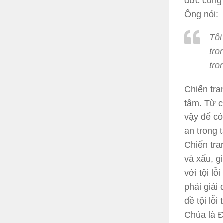
đức cũng
Ông nói:
Tôi
tro
tro
Chiến tra
tâm. Từ c
vậy để có
an trong 
Chiến tra
và xấu, gi
với tội l
phải giải 
đề tội lỗ
Chúa là Đ