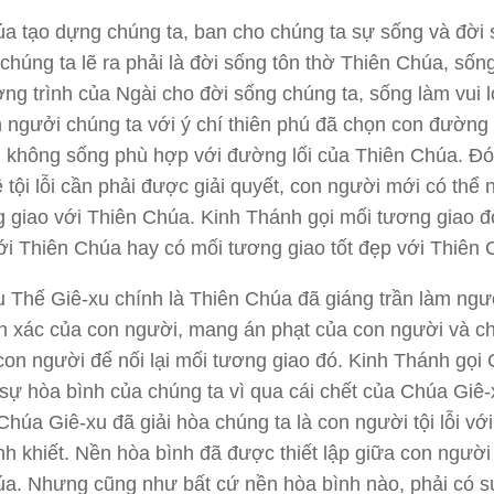
a tạo dựng chúng ta, ban cho chúng ta sự sống và đời 
chúng ta lẽ ra phải là đời sống tôn thờ Thiên Chúa, sốn
ng trình của Ngài cho đời sống chúng ta, sống làm vui 
 ngưởi chúng ta với ý chí thiên phú đã chọn con đường 
 không sống phù hợp với đường lối của Thiên Chúa. Đó l
 tội lỗi cần phải được giải quyết, con người mới có thể nố
 giao với Thiên Chúa. Kinh Thánh gọi mối tương giao đ
ới Thiên Chúa hay có mối tương giao tốt đẹp với Thiên 
Thế Giê-xu chính là Thiên Chúa đã giáng trần làm ngư
 xác của con người, mang án phạt của con người và ch
con người để nối lại mối tương giao đó. Kinh Thánh gọi
 sự hòa bình của chúng ta vì qua cái chết của Chúa Giê-
 Chúa Giê-xu đã giải hòa chúng ta là con người tội lỗi vớ
h khiết. Nền hòa bình đã được thiết lập giữa con người
a. Nhưng cũng như bất cứ nền hòa bình nào, phải có s