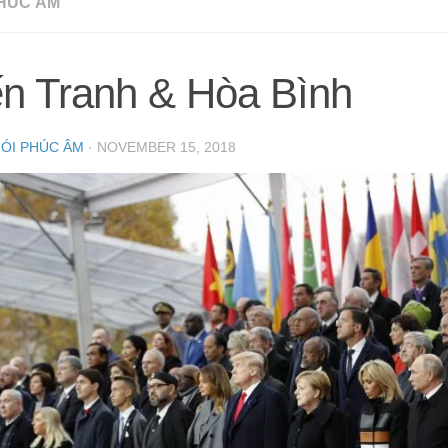
HÚC ÂM
ến Tranh & Hòa Bình
NÓI PHÚC ÂM
·
NOVEMBER 15, 2018