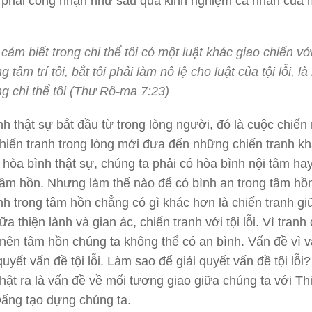
 phải công nhận như sau qua kinh nghiệm cá nhân của 
 cảm biết trong chi thể tôi có một luật khác giao chiến với
ng tâm trí tôi, bắt tôi phải làm nô lệ cho luật của tội lỗi, là
ng chi thể tôi (Thư Rô-ma 7:23)
nh thật sự bắt đầu từ trong lòng người, đó là cuộc chiến 
hiến tranh trong lòng mới đưa đến những chiến tranh kh
 hòa bình thật sự, chúng ta phải có hòa bình nội tâm ha
tâm hồn. Nhưng làm thế nào để có bình an trong tâm hồ
nh trong tâm hồn chẳng có gì khác hơn là chiến tranh giữ
ữa thiện lành và gian ác, chiến tranh với tội lỗi. Vì tranh
ỗi nên tâm hồn chúng ta không thể có an bình. Vấn đề vì v
quyết vấn đề tội lỗi. Làm sao để giải quyết vấn đề tội lỗi
i thật ra là vấn đề về mối tương giao giữa chúng ta với Th
ấng tạo dựng chúng ta.