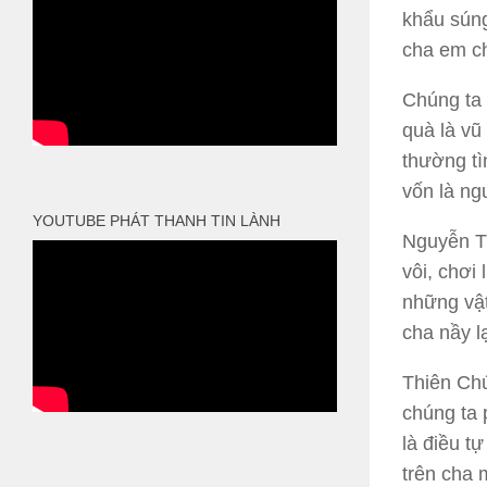
khẩu súng
cha em c
Chúng ta 
quà là vũ
thường tì
vốn là ng
YOUTUBE PHÁT THANH TIN LÀNH
Nguyễn Tr
vôi, chơi
những vật
cha nầy l
Thiên Chú
chúng ta 
là điều t
trên cha 