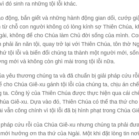
ì đó sinh ra những tội lỗi khác.
 động, bắn giết và những hành động gian dối, cướp gi
 từ chỗ con người không có lòng kính sợ Thiên Chúa, 
gài, không để cho Chúa làm Chủ đời sống của mình. Co
 phải ăn năn tội, quay trở lại với Thiên Chúa, tôn thờ Ng
thứ tội lỗi và biến đổi chúng ta thành một người mới, sốn
ởng mới và không còn ghì mài trong tội lỗi nữa.
a yêu thương chúng ta và đã chuẩn bị giải pháp cứu rỗ
để cho Chúa Giê-xu gánh tội lỗi của chúng ta, chịu án chế
 ta. Công lý của Thiên Chúa được thực hiện qua cái chế
húa Giê-xu. Dựa vào đó, Thiên Chúa có thể tha thứ cho
i vẫn công chính vì tội lỗi đã bị hình phạt trong Chúa Gi
i pháp cứu rỗi của Chúa Giê-xu nhưng chúng ta phải đưa
 mới hưởng ơn tha thứ của Ngài. Một khi đặt lòng tin nơ