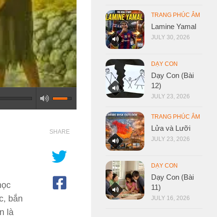
TRANG PHÚC ÂM
Lamine Yamal
JULY 30, 2026
DẠY CON
Dạy Con (Bài
12)
JULY 23, 2026
TRANG PHÚC ÂM
Lửa và Lưỡi
SHARE
JULY 23, 2026
DẠY CON
Dạy Con (Bài
học
11)
c, bắn
JULY 16, 2026
n là