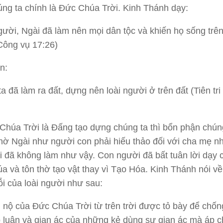
húng ta chính là Đức Chúa Trời. Kinh Thánh dạy:
ười, Ngài đã làm nên mọi dân tộc và khiến họ sống trê
Công vụ 17:26)
n:
a đã làm ra đất, dựng nên loài người ở trên đất (Tiên tri
húa Trời là Đấng tạo dựng chúng ta thì bổn phận chúng
thờ Ngài như người con phải hiếu thảo đối với cha mẹ 
 đã không làm như vậy. Con người đã bất tuân lời dạy 
a và tôn thờ tạo vật thay vì Tạo Hóa. Kinh Thánh nói về
lỗi của loài người như sau:
 nộ của Đức Chúa Trời từ trên trời được tỏ bày để chống
 luân và gian ác của những kẻ dùng sự gian ác mà áp 