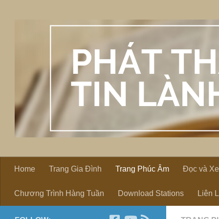
Skip to content
Home
Trang Gia Đình
Trang Phúc Âm
Đọc và X
Chương Trình Hàng Tuần
Download Stations
Liên 