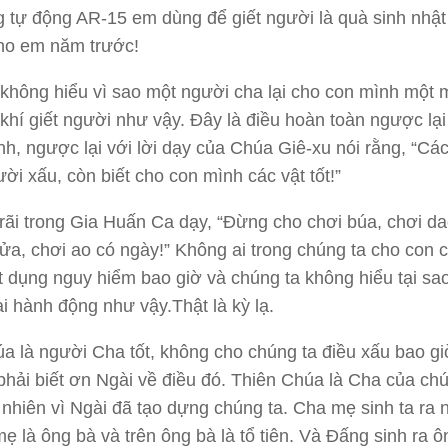
 tự động AR-15 em dùng để giết người là quà sinh nhật
ho em năm trước!
không hiểu vì sao một người cha lại cho con mình một
 khí giết người như vậy. Đây là điều hoàn toàn ngược lại
nh, ngược lại với lời dạy của Chúa Giê-xu nói rằng, “Cá
ười xấu, còn biết cho con mình các vật tốt!”
ãi trong Gia Huấn Ca dạy, “Đừng cho chơi búa, chơi da
 lửa, chơi ao có ngày!” Không ai trong chúng ta cho con c
 dụng nguy hiểm bao giờ và chúng ta không hiểu tại sa
ại hành động như vậy.Thật là kỳ lạ.
a là người Cha tốt, không cho chúng ta điều xấu bao gi
phải biết ơn Ngài về điều đó. Thiên Chúa là Cha của chú
ự nhiên vì Ngài đã tạo dựng chúng ta. Cha mẹ sinh ta ra
mẹ là ông bà và trên ông bà là tổ tiên. Và Đấng sinh ra 