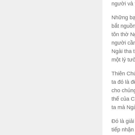
người và v
Những bạo
bắt nguồn
tôn thờ N
người cần
Ngài tha 
một lý tư
Thiên Chú
ta đó là 
cho chúng
thế của C
ta mà Ngà
Đó là giả
tiếp nhận