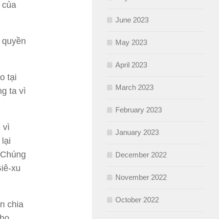
 của
June 2023
ọ quyền
May 2023
April 2023
o tại
March 2023
g ta vì
February 2023
 vì
January 2023
lại
. Chúng
December 2022
iê-xu
November 2022
October 2022
in chia
cho