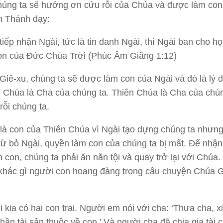
húng ta sẽ hưởng ơn cứu rỗi của Chúa và được làm con
h Thánh dạy:
 tiếp nhận Ngài, tức là tin danh Ngài, thì Ngài ban cho h
on của Đức Chúa Trời (Phúc Âm Giăng 1:12)
Giê-xu, chúng ta sẽ được làm con của Ngài và đó là lý d
 Chúa là Cha của chúng ta. Thiên Chúa là Cha của chún
rỗi chúng ta.
là con của Thiên Chúa vì Ngài tạo dựng chúng ta nhưng
từ bỏ Ngài, quyền làm con của chúng ta bị mất. Để nhận 
 con, chúng ta phải ăn năn tội và quay trở lại với Chúa
khác gì người con hoang đàng trong câu chuyện Chúa G
 kia có hai con trai. Người em nói với cha: ‘Thưa cha, x
hần tài sản thuộc về con.’ Và người cha đã chia gia tài 