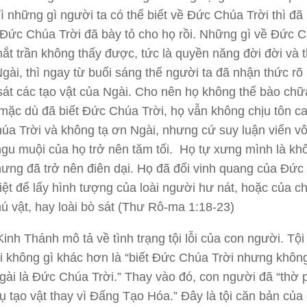
Vì những gì người ta có thể biết về Đức Chúa Trời thì đã 
 Đức Chúa Trời đã bày tỏ cho họ rồi. Những gì về Đức 
ắt trần không thấy được, tức là quyền năng đời đời và 
Ngài, thì ngay từ buổi sáng thế người ta đã nhận thức rõ
sát các tạo vật của Ngài. Cho nên họ không thể bào chữ
mặc dù đã biết Đức Chúa Trời, họ vẫn không chịu tôn c
úa Trời và không tạ ơn Ngài, nhưng cứ suy luận viển v
gu muội của họ trở nên tăm tối. Họ tự xưng mình là kh
ưng đã trở nên điên dại. Họ đã đổi vinh quang của Đứ
diệt để lấy hình tượng của loài người hư nát, hoặc của c
ú vật, hay loài bò sát (Thư Rô-ma 1:18-23)
 Kinh Thánh mô tả về tình trạng tội lỗi của con người. Tội
 không gì khác hơn là “biết Đức Chúa Trời nhưng không
gài là Đức Chúa Trời.” Thay vào đó, con người đã “thờ
ụ tạo vật thay vì Đấng Tạo Hóa.” Đây là tội căn bản của