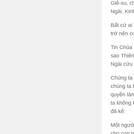
Giê-xu, c
Ngài. Kin
Bất cứ ai
trở nên c
Tin Chúa 
sao Thiên
Ngài cứu 
Chúng ta 
chúng ta 
quyền làm
ta không 
đã kể:
Một người
cho con p