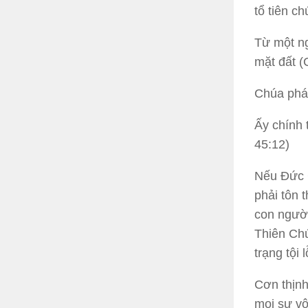
tổ tiên c
Từ một ng
mặt đất (
Chúa phá
Ấy chính t
45:12)
Nếu Đức C
phải tôn 
con người
Thiên Chú
trạng tội 
Cơn thịnh
mọi sự vô