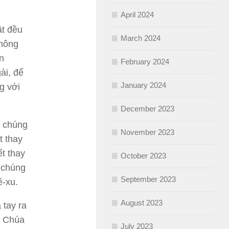
April 2024
ật đều
March 2024
không
n
February 2024
ài, để
January 2024
g với
December 2023
i chúng
November 2023
t thay
t thay
October 2023
 chúng
September 2023
ê-xu.
August 2023
 tay ra
i Chúa
July 2023