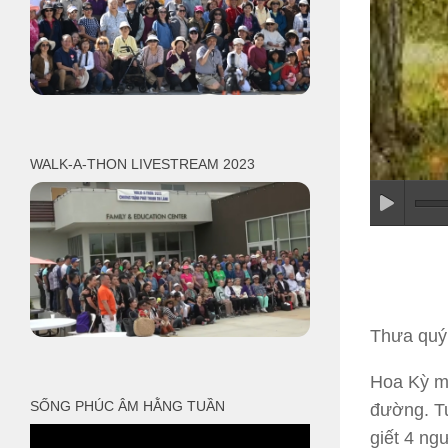
WALK-A-THON LIVESTREAM 2023
Thưa quý 
Hoa Kỳ mộ
SỐNG PHÚC ÂM HẰNG TUẦN
đường. Tu
giết 4 ng