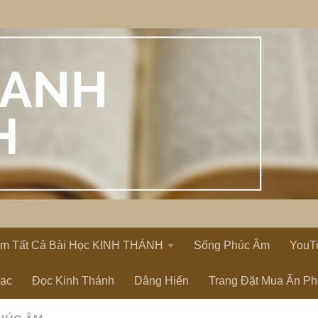
em Tất Cả Bài Học KINH THÁNH
Sống Phúc Âm
YouT
Lạc
Đọc Kinh Thánh
Dâng Hiến
Trang Đặt Mua Ấn P