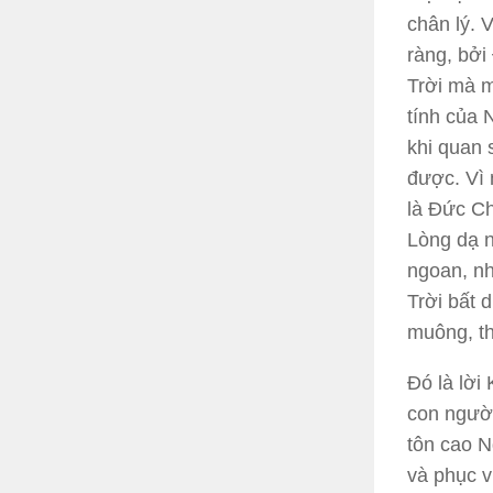
chân lý. 
ràng, bởi
Trời mà m
tính của 
khi quan 
được. Vì 
là Đức Ch
Lòng dạ n
ngoan, nh
Trời bất 
muông, th
Đó là lời
con người
tôn cao N
và phục v