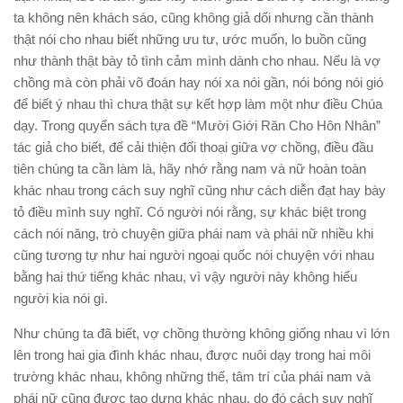
ta không nên khách sáo, cũng không giả dối nhưng cần thành
thật nói cho nhau biết những ưu tư, ước muốn, lo buồn cũng
như thành thật bày tỏ tình cảm mình dành cho nhau. Nếu là vợ
chồng mà còn phải võ đoán hay nói xa nói gần, nói bóng nói gió
để biết ý nhau thì chưa thật sự kết hợp làm một như điều Chúa
dạy. Trong quyển sách tựa đề “Mười Giới Răn Cho Hôn Nhân”
tác giả cho biết, để cải thiện đối thoại giữa vợ chồng, điều đầu
tiên chúng ta cần làm là, hãy nhớ rằng nam và nữ hoàn toàn
khác nhau trong cách suy nghĩ cũng như cách diễn đạt hay bày
tỏ điều mình suy nghĩ. Có người nói rằng, sự khác biệt trong
cách nói năng, trò chuyện giữa phái nam và phái nữ nhiều khi
cũng tương tự như hai người ngoại quốc nói chuyện với nhau
bằng hai thứ tiếng khác nhau, vì vậy người này không hiểu
người kia nói gì.
Như chúng ta đã biết, vợ chồng thường không giống nhau vì lớn
lên trong hai gia đình khác nhau, được nuôi dạy trong hai môi
trường khác nhau, không những thế, tâm trí của phái nam và
phái nữ cũng được tạo dựng khác nhau, do đó cách suy nghĩ