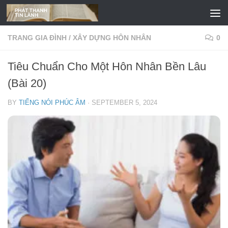
Skip to content
TRANG GIA ĐÌNH
/
XÂY DỰNG HÔN NHÂN
0
Tiêu Chuẩn Cho Một Hôn Nhân Bền Lâu
(Bài 20)
BY
TIẾNG NÓI PHÚC ÂM
·
SEPTEMBER 5, 2024