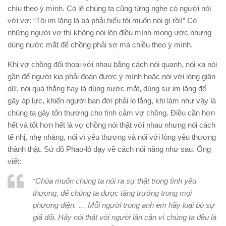
chìu theo ý mình. Có lẽ chúng ta cũng từng nghe có người nói
với vợ: “Tôi im lặng là bà phải hiểu tôi muốn nói gì rồi!” Có
những người vợ thì không nói lên điều mình mong ước nhưng
dùng nước mắt để chồng phải sợ mà chiều theo ý mình.
Khi vợ chồng đối thoại với nhau bằng cách nói quanh, nói xa nói
gần để người kia phải đoán được ý mình hoặc nói với lòng giận
dữ, nói quá thẳng hay là dùng nước mắt, dùng sự im lặng để
gây áp lực, khiến người bạn đời phải lo lắng, khi làm như vậy là
chúng ta gây tổn thương cho tình cảm vợ chồng. Điều cần hơn
hết và tốt hơn hết là vợ chồng nói thật với nhau nhưng nói cách
tế nhị, nhẹ nhàng, nói vì yêu thương và nói với lòng yêu thương
thành thật. Sứ đồ Phao-lô dạy về cách nói năng như sau. Ông
viết:
“Chúa muốn chúng ta nói ra sự thật trong tình yêu
thương, để chúng ta được tăng trưởng trong mọi
phương diện. … Mỗi người trong anh em hãy loại bỏ sự
giả dối. Hãy nói thật với người lân cận vì chúng ta đều là