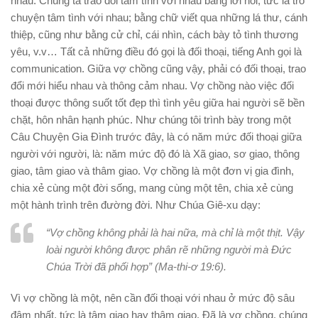
nhau. Chúng ta trao đổi tâm tình với nhau bằng lời nói, tức là trò
chuyện tâm tình với nhau; bằng chữ viết qua những lá thư, cánh
thiệp, cũng như bằng cử chỉ, cái nhìn, cách bày tỏ tình thương
yêu, v.v… Tất cả những điều đó gọi là đối thoại, tiếng Anh gọi là
communication. Giữa vợ chồng cũng vậy, phải có đối thoại, trao
đổi mới hiểu nhau và thông cảm nhau. Vợ chồng nào việc đối
thoại được thông suốt tốt đẹp thì tình yêu giữa hai người sẽ bền
chặt, hôn nhân hạnh phúc. Như chúng tôi trình bày trong một
Câu Chuyện Gia Đình trước đây, là có năm mức đối thoại giữa
người với người, là: năm mức độ đó là Xã giao, sơ giao, thông
giao, tâm giao và thâm giao. Vợ chồng là một đơn vị gia đình,
chia xẻ cùng một đời sống, mang cùng một tên, chia xẻ cùng
một hành trình trên đường đời. Như Chúa Giê-xu dạy:
“Vợ chồng không phải là hai nữa, mà chỉ là một thịt. Vậy
loài người không được phân rẽ những người mà Đức
Chúa Trời đã phối hợp” (Ma-thi-ơ 19:6).
Vì vợ chồng là một, nên cần đối thoại với nhau ở mức độ sâu
đậm nhất, tức là tâm giao hay thâm giao. Đã là vợ chồng, chúng