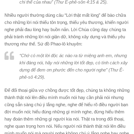
chi thể của nhau” (Thư Ê-phê-sôn 4:15 & 25).
Nhiều người thường dùng câu “Lời thật mất lòng” để bào chữa
cho những lời nói thiếu tôn trọng, thiếu yêu thương, khiến người
nghe phải đau lòng hay buồn nản. Lời Chúa cũng dạy chúng ta
phải tránh những lời nói giận dữ, không xây dựng và thiếu yêu
thương như thế. Sứ đồ Phao-lô khuyên:
“Chớ có một lời độc ác nào ra từ miệng anh em, nhưng
khi đáng nói, hãy nói những lời tốt đẹp, có tính cách xây
dựng để đem ơn phước đến cho người nghe” (Thư Ê-
phê-sô 4:29).
Để đối thoại giữa vợ chồng được tốt đẹp, chúng ta không những
thành thật nói lên điều mình muốn nói hay cần phải nói nhưng
cũng sẵn sàng chú ý lắng nghe, nghe để hiểu rõ điều người bạn
đời muốn nói; hiểu đúng những gì mình nghe, đừng hiểu thêm
hay đoán thêm những gì người kia nói. Thật ra trong đối thoại,
nghe quan trọng hơn nói. Nếu người nói thành thật nói lên điều
mình muốn nói mà người nghe không chú ý lắng nghe hay nghe