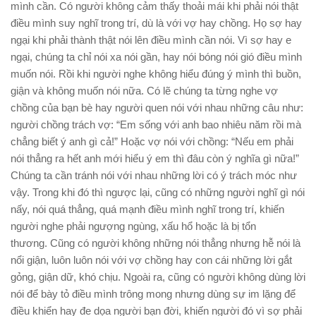
mình cần. Có người không cảm thấy thoải mái khi phải nói thật
điều mình suy nghĩ trong trí, dù là với vợ hay chồng. Họ sợ hay
ngại khi phải thành thật nói lên điều mình cần nói. Vì sợ hay e
ngại, chúng ta chỉ nói xa nói gần, hay nói bóng nói gió điều mình
muốn nói. Rồi khi người nghe không hiểu đúng ý mình thì buồn,
giận và không muốn nói nữa. Có lẽ chúng ta từng nghe vợ
chồng của bạn bè hay người quen nói với nhau những câu như:
người chồng trách vợ: “Em sống với anh bao nhiêu năm rồi mà
chẳng biết ý anh gì cả!” Hoặc vợ nói với chồng: “Nếu em phải
nói thẳng ra hết anh mới hiểu ý em thì đâu còn ý nghĩa gì nữa!”
Chúng ta cần tránh nói với nhau những lời có ý trách móc như
vậy. Trong khi đó thì ngược lại, cũng có những người nghĩ gì nói
nấy, nói quá thẳng, quá mạnh điều mình nghĩ trong trí, khiến
người nghe phải ngượng ngùng, xấu hổ hoặc là bị tổn
thương. Cũng có người không những nói thẳng nhưng hễ nói là
nổi giận, luôn luôn nói với vợ chồng hay con cái những lời gắt
gỏng, giận dữ, khó chịu. Ngoài ra, cũng có người không dùng lời
nói để bày tỏ điều mình trông mong nhưng dùng sự im lặng để
điều khiển hay đe dọa người bạn đời, khiến người đó vì sợ phải