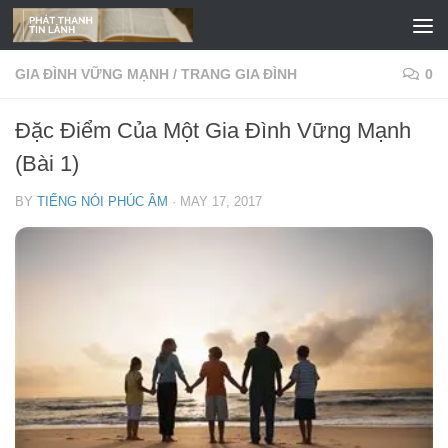
Skip to content
GIA ĐÌNH VỮNG MẠNH
/
TRANG GIA ĐÌNH
0
Đặc Điểm Của Một Gia Đình Vững Mạnh
(Bài 1)
BY
TIẾNG NÓI PHÚC ÂM
·
MAY 17, 2017