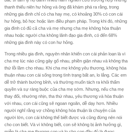
thanh thiếu niên hư hỏng và ông đã khám phá ra rằng, trong
những gia đình chỉ có cha hay mẹ, có khoảng 30% có con cái
hư hỏng, bỏ học hoặc làm điều phạm pháp. Trong khi đó, những
gia đình có đủ cả cha và mẹ nhưng cha mẹ không hòa thuận
nhau hoặc người cha không lãnh đạo gia đình, có đến 68%
những gia đình này có con hư hỏng.
Trong nhiều gia đình, nguyên nhân khiến con cái phản loạn là vì
cha mẹ lúc nào cũng gây gổ nhau, phiền giận nhau và không tha
thứ lỗi lầm cho nhau. Khi cha mẹ không yêu thương, không hòa
thuận nhau con cái sống trong tình trạng bất an, lo lắng.
Các em
dễ trở thành bướng bỉnh, và thường muốn tách ra khỏi thẩm
quyền và sự ràng buộc của cha mẹ sớm.
Nhưng, nếu cha mẹ
thay đổi, nhường nhịn, tha thứ nhau, yêu thương và hòa thuận
với nhau, con cái cũng sẽ ngoan ngoãn, dễ dạy hơn.
Nhiều
người nghĩ rằng vợ chồng không hòa thuận là chuyện của
người lớn, con cái không thể biết được và cũng đừng nên nói
cho con biết.
Và vì không biết, con sẽ không bị ảnh hưởng gì,
miễn là cha mẹ thương con và lo cho con đầy đủ là được.