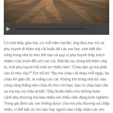
Có một thầy giáo kia, cứ mỗi năm hai lần, ông đưa học trò và
phụ huynh đi thăm trại cải huấn để các em học sinh biết đời
sống trong nhà tù như thế nào và quý vị phụ huynh thấy trách
nhiệm của mình đối với con cái. Một lần nọ, trong khi thăm nhà
tù, một phụ huynh hỏi một em thiếu niên: “Cháu làm gì mà phải
vào tù như vầy?” Em trả lời: “Ba má cháu cãi nhau mỗi ngày, ba
cháu thì giận dữ, la mắng con cái. Không khí trong nhà lúc nào
cũng căng thẳng nên cháu đi chơi với bạn, bạn rủ cháu bán cần
sa ma túy và cháu bị bắt.” Ðây là tiêu biểu cho những hoàn
cảnh đau thương mà bao nhiêu em thiếu niên đang kinh nghiệm:
Trong gia đình các em không được cha mẹ yêu thương và chấp
nhận, vì thế bất cứ nơi nào hay người nào chấp nhận các em