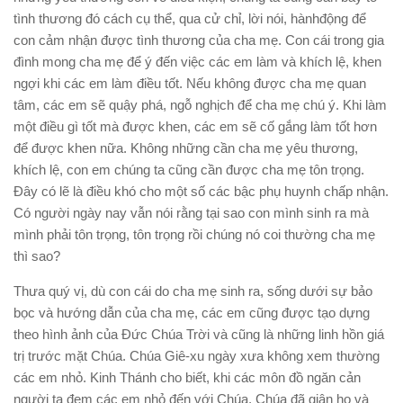
tình thương đó cách cụ thể, qua cử chỉ, lời nói,
hành
động để
con cảm nhận được tình thương của cha mẹ. Con cái trong gia
đình mong cha mẹ để ý đến việc các em làm và khích lệ, khen
ngợi khi các em làm điều tốt. Nếu không được cha mẹ quan
tâm, các em sẽ quậy phá, ngỗ nghịch để cha mẹ chú ý. Khi làm
một điều gì tốt mà được khen, các em sẽ cố gắng làm tốt hơn
để được khen nữa. Không những cần cha mẹ yêu thương,
khích lệ, con em chúng ta cũng cần được cha mẹ tôn trọng.
Ðây có lẽ là điều khó cho một số các bậc phụ huynh chấp nhận.
Có người ngày nay vẫn nói rằng tại sao con mình sinh ra mà
mình phải tôn trọng, tôn trọng rồi chúng nó coi thường cha mẹ
thì sao?
Thưa quý vị, dù con cái do cha mẹ sinh ra, sống dưới sự bảo
bọc và hướng dẫn của cha mẹ, các em cũng được tạo dựng
theo hình ảnh của Ðức Chúa Trời và cũng là những linh hồn giá
trị trước mặt Chúa.
Chúa Giê-xu ngày xưa không xem thường
các em nhỏ.
Kinh Thánh cho biết, khi các môn đồ ngăn cản
người ta đem các em nhỏ đến với Chúa, Chúa đã giận họ và