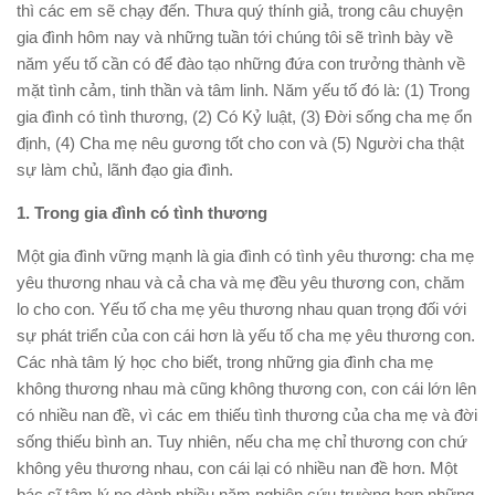
thì các em sẽ chạy đến. Thưa quý thính giả, trong câu chuyện
gia đình hôm nay và những tuần tới chúng tôi sẽ trình bày về
năm yếu tố cần có để đào tạo những đứa con trưởng thành về
mặt tình cảm, tinh thần và tâm linh. Năm yếu tố đó là: (1) Trong
gia đình có tình thương, (2) Có Kỷ luật, (3) Ðời sống cha mẹ ổn
định, (4) Cha mẹ nêu gương tốt cho con và (5) Người cha thật
sự làm chủ, lãnh đạo gia đình.
1. Trong gia đình có tình thương
Một gia đình vững mạnh là gia đình có tình yêu thương: cha mẹ
yêu thương nhau và cả cha và mẹ đều yêu thương con, chăm
lo cho con.
Yếu tố cha mẹ yêu thương nhau quan trọng đối với
sự phát triển của con cái hơn là yếu tố cha mẹ yêu thương con.
Các nhà tâm lý học cho biết, trong những gia đình cha mẹ
không thương nhau mà cũng không thương con, con cái lớn lên
có nhiều nan đề, vì các em thiếu tình thương của cha mẹ và đời
sống thiếu bình an. Tuy nhiên, nếu cha mẹ chỉ thương con chứ
không yêu thương nhau, con cái lại có nhiều nan đề hơn. Một
bác sĩ tâm lý nọ dành nhiều năm nghiên cứu trường hợp những