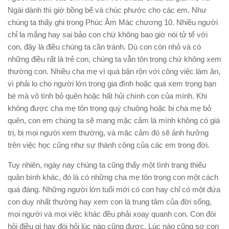
Ngài dành thì giờ bồng bế và chúc phước cho các em. Như
chúng ta thấy ghi trong Phúc Âm Mác chương 10. Nhiều người
chỉ la mắng hay sai bảo con chứ không bao giờ nói tử tế với
con, đây là điều chúng ta cần tránh. Dù con còn nhỏ và có
những điều rất là trẻ con, chúng ta vẫn tôn trọng chứ không xem
thường con. Nhiều cha mẹ vì quá bận rộn với công việc làm ăn,
vì phải lo cho người lớn trong gia đình hoặc quá xem trọng bạn
bè mà vô tình bỏ quên hoặc hất hủi chính con của mình. Khi
không được cha mẹ tôn trọng quý chuộng hoặc bị cha mẹ bỏ
quên, con em chúng ta sẽ mang mặc cảm là mình không có giá
trị, bị mọi người xem thường, và mặc cảm đó sẽ ảnh hưởng
trên việc học cũng như sự thành công của các em trong đời.
Tuy nhiên, ngày nay chúng ta cũng thấy một tình trạng thiếu
quân bình khác, đó là có những cha mẹ tôn trọng con một cách
quá đáng. Những người lớn tuổi mới có con hay chỉ có một đứa
con duy nhất thường hay xem con là trung tâm của đời sống,
mọi người và mọi việc khác đều phải xoay quanh con. Con đòi
hỏi điều gì hay đòi hỏi lúc nào cũng được. Lúc nào cũng sợ con