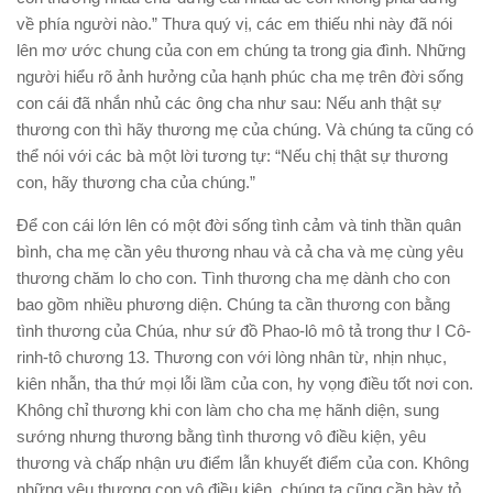
về phía người nào.” Thưa quý vị, các em thiếu
nhi
này đã nói
lên mơ ước chung của con em chúng ta trong gia đình. Những
người hiểu rõ ảnh hưởng của hạnh phúc cha mẹ trên đời sống
con cái đã nhắn nhủ các ông cha như sau: Nếu anh thật sự
thương con thì hãy thương mẹ của chúng. Và chúng ta cũng có
thể nói với các bà một lời tương tự: “Nếu chị thật sự thương
con, hãy thương cha của chúng.”
Ðể con cái lớn lên có một đời sống tình cảm và tinh thần quân
bình, cha mẹ cần yêu thương nhau và cả cha và mẹ cùng yêu
thương chăm lo cho con.
Tình thương cha mẹ dành cho con
bao gồm nhiều phương diện.
Chúng ta cần thương con bằng
tình thương của Chúa, như sứ đồ Phao-lô mô tả trong thư I Cô-
rinh-tô chương 13. Thương con với lòng nhân từ, nhịn nhục,
kiên nhẫn, tha thứ mọi lỗi lầm của con,
hy
vọng điều tốt nơi con.
Không chỉ thương khi con làm cho cha mẹ hãnh diện, sung
sướng nhưng thương bằng tình thương vô điều kiện, yêu
thương và chấp nhận ưu điểm lẫn khuyết điểm của con.
Không
những yêu thương con vô điều kiện, chúng ta cũng cần bày tỏ