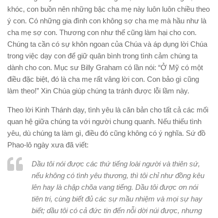
khóc, con buồn nên những bậc cha mẹ này luôn luôn chiều
theo
ý con.
Có những gia đình con không sợ cha mẹ mà hầu như là
cha mẹ sợ con.
Thương con như thế cũng làm hại cho con.
Chúng ta cần có sự khôn ngoan của Chúa và áp dụng lời Chúa
trong việc dạy con để giữ quân bình trong tình cảm chúng ta
dành cho con. Mục sư Billy Graham có lần nói: “Ở Mỹ có một
điều đặc biệt, đó là cha mẹ rất vâng lời con. Con bảo gì cũng
làm
theo
!” Xin Chúa giúp chúng ta tránh được lỗi lầm này.
Theo lời Kinh Thánh dạy, tình yêu là căn bản cho tất cả các mối
quan hệ giữa chúng ta với người
chung
quanh. Nếu thiếu tình
yêu, dù chúng ta làm gì, điều đó cũng không có ý nghĩa. Sứ đồ
Phao-lô ngày xưa đã viết:
Dầu tôi nói được các thứ tiếng loài người và thiên sứ,
nếu không có tình yêu thương, thì tôi chỉ như đồng kêu
lên hay là chập chõa vang tiếng. Dầu tôi được ơn nói
tiên tri, cùng biết đủ các sự mầu nhiệm và mọi sự hay
biết; dầu tôi có cả đức tin đến nỗi dời núi được, nhưng