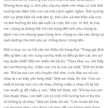
Nhưng thưa quý vị, tình yêu cha mẹ dành cho nhau có một ảnh
hưởng sâu đậm trên con cái một cách ngấm ngầm.
Ảnh hưởng
trên sự phát triển về mặt tâm lý, tình cảm và tinh thần của con,
và ảnh hưởng đó kéo dài suốt cả cuộc đời con.
Vì thế, là cha
mẹ, chúng ta không thể chỉ chú trọng đến tình yêu chúng ta
dành cho con nhưng quan trọng hơn, chúng ta cần xây dựng và
nuôi dưỡng cho tình yêu vợ chồng được vững bền.
Một vị mục sư nọ hỏi các em thiếu
nhi
trong lớp: “Trong gia đình
điều gì làm các em sung sướng nhất và điều gì làm các em sợ
hay buồn nhất? Một em thiếu
nhi
trả lời: “Thưa Mục sư, khi thấy
ba con thương mẹ, chăm sóc mẹ là con vui nhất.” Một em khác
nói: “Khi ba má con nói chuyện nhỏ nhẹ, cười đùa vui vẻ với
nhau là con thấy yên lòng nhất.” Một em khác thì nói: “Con sợ
nhất là khi ba má con cãi nhau, không chiều ý nhau rồi lại hỏi
con muốn gì để chiều ý con.” Một em khác nói: “Khi ba má con
hòa thuận nhau, con biết con có một chỗ nương tựa vì ba má
sẽ không ly dị nhau.” Một em khác thì nói: “Con muốn bố mẹ
con thương nhau chứ đừng cãi nhau để con không phải đứng