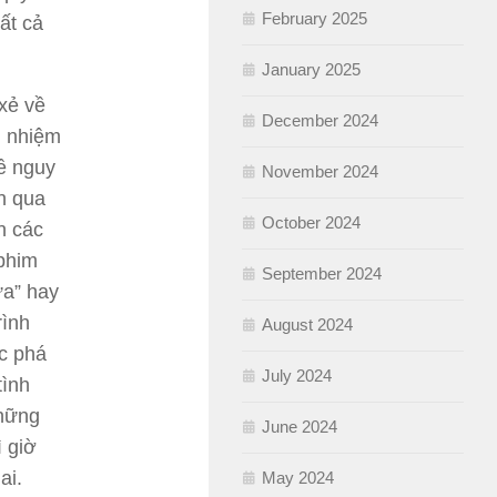
February 2025
ất cả
January 2025
xẻ về
December 2024
h nhiệm
ề nguy
November 2024
n qua
October 2024
n các
 phim
September 2024
ữa” hay
rình
August 2024
ệc phá
July 2024
tình
những
June 2024
 giờ
ai.
May 2024