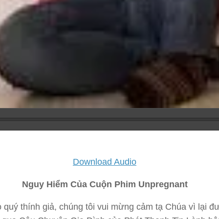
Download Audio
Nguy Hiểm Của Cuộn Phim Unpregnant
 quý thính giả, chúng tôi vui mừng cảm tạ Chúa vì lại 