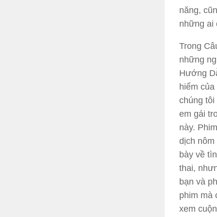
năng, cũn
những ai 
Trong
Câ
những ngu
Hướng Dẫ
hiểm của 
chúng tôi
em gái tr
này. Phim
dịch nôm 
bày về tì
thai, như
bạn và ph
phim mà c
xem cuộn