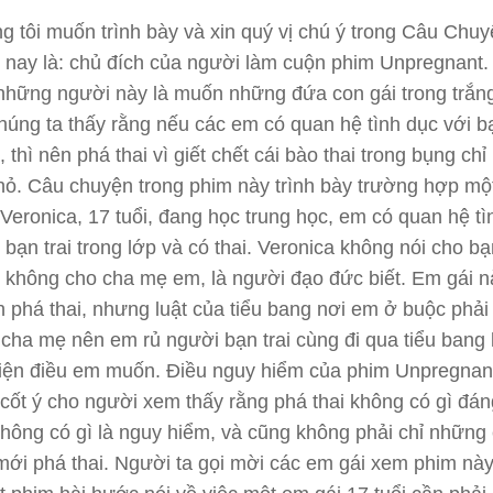
g tôi muốn trình bày và xin quý vị chú ý trong
Câu Chuy
nay là: chủ đích của người làm cuộn phim
Unpregnant
.
những người này là muốn những đứa con gái trong trắn
húng ta thấy rằng nếu các em có quan hệ tình dục với bạ
i, thì nên phá thai vì giết chết cái bào thai trong bụng chỉ 
ỏ. Câu chuyện trong phim này trình bày trường hợp mộ
à Veronica, 17 tuổi, đang học trung học, em có quan hệ t
 bạn trai trong lớp và có thai. Veronica không nói cho b
g không cho cha mẹ em, là người đạo đức biết. Em gái n
h phá thai, nhưng luật của tiểu bang nơi em ở buộc phải
cha mẹ nên em rủ người bạn trai cùng đi qua tiểu bang
hiện điều em muốn. Điều nguy hiểm của phim
Unpregna
cốt ý cho người xem thấy rằng phá thai không có gì đán
không có gì là nguy hiểm, và cũng không phải chỉ những
ới phá thai. Người ta gọi mời các em gái xem phim này