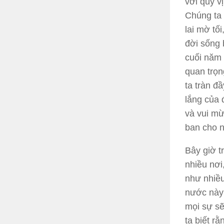
với quý v
Chúng ta 
lai mờ tố
đời sống 
cuối năm 
quan trọn
ta tràn đ
lắng của 
và vui mừ
ban cho n
Bây giờ t
nhiều nơi
như nhiều
nước này 
mọi sự sẽ
ta biết r