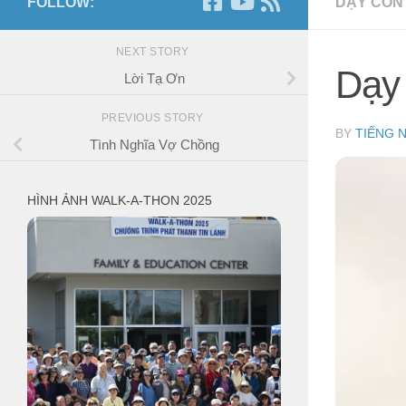
FOLLOW:
DẠY CON
NEXT STORY
Dạy 
Lời Tạ Ơn
PREVIOUS STORY
BY
TIẾNG 
Tình Nghĩa Vợ Chồng
HÌNH ẢNH WALK-A-THON 2025