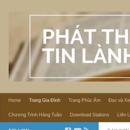
Skip to content
Home
Trang Gia Đình
Trang Phúc Âm
Đọc và X
Chương Trình Hàng Tuần
Download Stations
Liên 