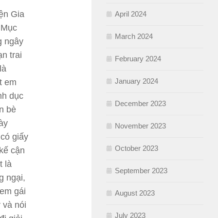
ện Gia
April 2024
 Mục
March 2024
g ngây
n trai
February 2024
là
January 2024
t em
ình dục
December 2023
ạn bè
ày
November 2023
 có giấy
October 2023
 kế cận
nt
là
September 2023
g ngại,
 em gái
August 2023
 và nói
July 2023