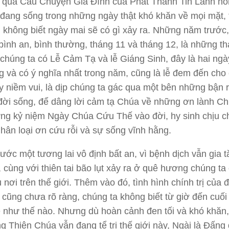
ị qua
Câu Chuyện Gia
Đình
của Phát Thanh Tin Lành hô
đang sống trong những ngày thật khó khăn về mọi mặt,
i, không biết ngày mai sẽ có gì xảy ra. Những năm trước,
bình an, bình thường, tháng 11 và tháng 12, là những t
chúng ta có Lễ Cảm Tạ và lễ Giáng Sinh, đây là hai ngà
g và có ý nghĩa nhất trong năm, cũng là lễ đem đến cho
ầy niềm vui, là dịp chúng ta gác qua một bên những bận r
đời sống, để dâng lời cảm tạ Chúa về những ơn lành C
ng kỷ niệm Ngày Chúa Cứu Thế vào đời, hy sinh chịu c
hân loại ơn cứu rỗi và sự sống vĩnh hằng.
rước một tương lai vô định bất an, vì bệnh dịch vẫn gia 
, cùng với thiên tai bão lụt xảy ra ở quê hương chúng ta
 nơi trên thế giới. Thêm vào đó, tình hình chính trị của đ
cũng chưa rõ ràng, chúng ta không biết từ giờ đến cuố
 như thế nào. Nhưng dù hoàn cảnh đen tối và khó khăn
ằng Thiên Chúa vẫn đang tể trị thế giới này, Ngài là Đấng