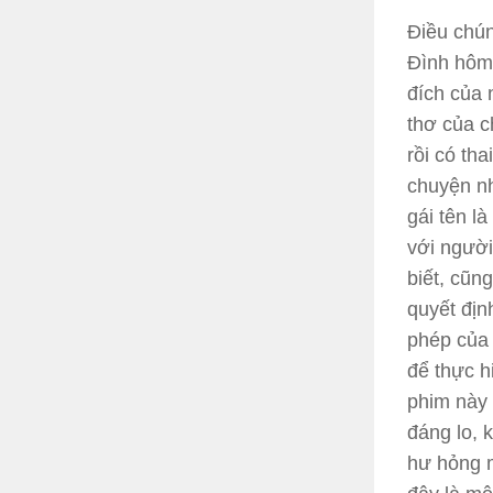
Điều chún
Đình
hôm 
đích của 
thơ của c
rồi có tha
chuyện nh
gái tên l
với người
biết, cũn
quyết địn
phép của 
để thực 
phim này 
đáng lo, 
hư hỏng m