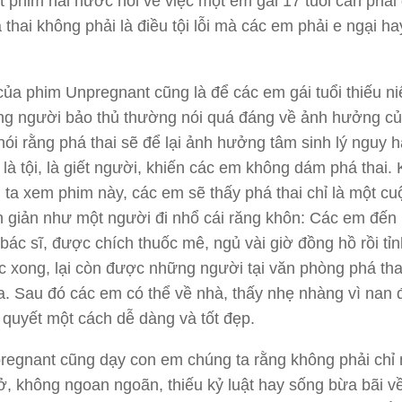
t phim hài hước nói về việc một em gái 17 tuổi cần phải đ
 thai không phải là điều tội lỗi mà các em phải e ngại ha
 của phim
Unpregnant
cũng là để các em gái tuổi thiếu ni
ng người bảo thủ thường nói quá đáng về ảnh hưởng củ
 nói rằng phá thai sẽ để lại ảnh hưởng tâm sinh lý nguy h
ó là tội, là giết người, khiến các em không dám phá thai. 
ta xem phim này, các em sẽ thấy phá thai chỉ là một cuộ
 giản như một người đi nhổ cái răng khôn: Các em đến
 bác sĩ, được chích thuốc mê, ngủ vài giờ đồng hồ rồi tỉ
ệc xong, lại còn được những người tại văn phòng phá tha
 Sau đó các em có thể về nhà, thấy nhẹ nhàng vì nan 
 quyết một cách dễ dàng và tốt đẹp.
regnant
cũng dạy con em chúng ta rằng không phải chỉ
, không ngoan ngoãn, thiếu kỷ luật hay sống bừa bãi v