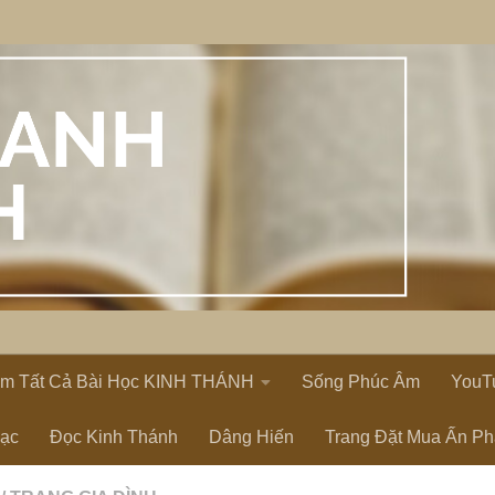
em Tất Cả Bài Học KINH THÁNH
Sống Phúc Âm
YouT
Lạc
Đọc Kinh Thánh
Dâng Hiến
Trang Đặt Mua Ấn P