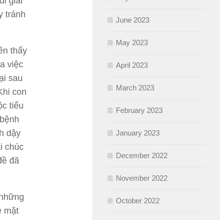
i giải
y tránh
June 2023
May 2023
ên thấy
a việc
April 2023
ại sau
March 2023
Khi con
c tiểu
February 2023
 bệnh
nh dậy
January 2023
i chúc
December 2022
đề đã
November 2022
 những
October 2022
ề mặt