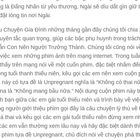
g là Đấng Nhân từ yêu thương, Ngài sẽ dìu dắt gìn giữ t
đặt lòng tin nơi Ngài.
u Chuyện Gia Đình
những tháng gần đây chúng tôi chia 
yên tắc quan trọng, giúp các bậc phụ huynh trong trác
n Con Nên Người Trưởng Thành. Chúng tôi cũng nói v
việc xem những phim ảnh trên mạng internet. Trong tuầ
 thấy trên mạng nói về một cuốn phim, đặc biệt nhắm đế
ong tuổi thanh thiếu niên, kêu gọi các em nên xem cuộn
 này có tựa đề là
Unpregnant
nghĩa là “Không có thai n
na là “Không mang bầu nữa.” Nội dung cuộn phim này t
nh bạn giữa các em gái tuổi thiếu niên và trình bày về vi
ng người giới thiệu phim gọi đây là câu chuyện lý thú về 
á thai và kêu gọi các em gái tuổi thiếu niên đừng xem 
ác em vẫn thường xem lâu nay và hãy đặc biệt dành thì
 phim tựa đề
Unpregnant,
chủ đích nói về chuyện phá th