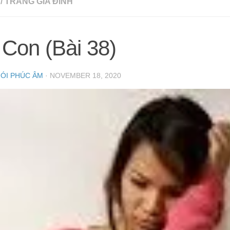
/
TRANG GIA ĐÌNH
Con (Bài 38)
NÓI PHÚC ÂM
·
NOVEMBER 18, 2020