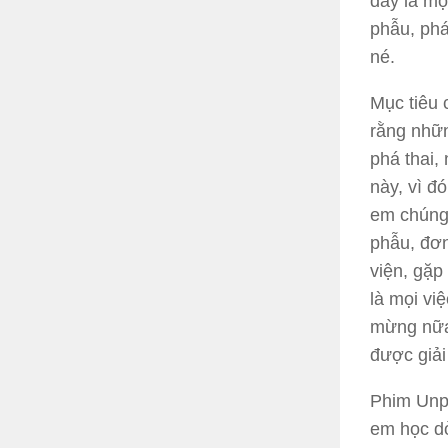
đây là mộ
phẫu, phá
né.
Mục tiêu
rằng nhữ
phá thai,
này, vì đ
em chúng 
phẫu, đơn
viện, gặp
là mọi vi
mừng nữa.
được giải
Phim
Unp
em học dở