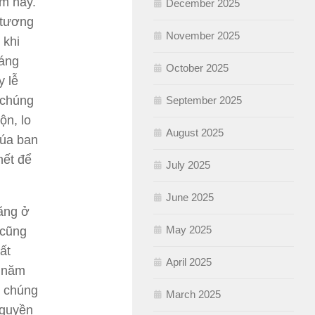
m nay.
December 2025
 tương
November 2025
 khi
háng
October 2025
y lễ
 chúng
September 2025
ộn, lo
August 2025
húa ban
hết để
July 2025
June 2025
tăng ở
May 2025
 cũng
ất
April 2025
i năm
, chúng
March 2025
 quyền