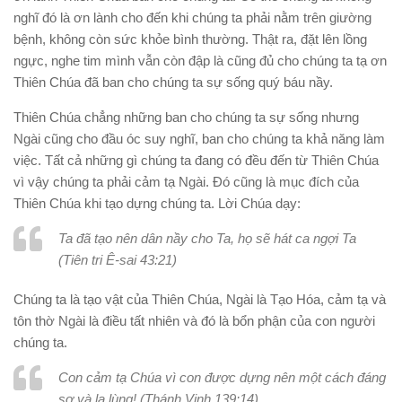
nghĩ đó là ơn lành cho đến khi chúng ta phải nằm trên giường
bệnh, không còn sức khỏe bình thường. Thật ra, đặt lên lồng
ngực, nghe tim mình vẫn còn đập là cũng đủ cho chúng ta tạ ơn
Thiên Chúa đã ban cho chúng ta sự sống quý báu nầy.
Thiên Chúa chẳng những ban cho chúng ta sự sống nhưng
Ngài cũng cho đầu óc suy nghĩ, ban cho chúng ta khả năng làm
việc. Tất cả những gì chúng ta đang có đều đến từ Thiên Chúa
vì vậy chúng ta phải cảm tạ Ngài. Đó cũng là mục đích của
Thiên Chúa khi tạo dựng chúng ta. Lời Chúa dạy:
Ta đã tạo nên dân nầy cho Ta, họ sẽ hát ca ngợi Ta
(Tiên tri Ê-sai 43:21)
Chúng ta là tạo vật của Thiên Chúa, Ngài là Tạo Hóa, cảm tạ và
tôn thờ Ngài là điều tất nhiên và đó là bổn phận của con người
chúng ta.
Con cảm tạ Chúa vì con được dựng nên một cách đáng
sợ và lạ lùng! (Thánh Vinh 139:14)