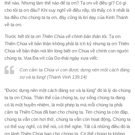
thế nào. Nhưng làm thế nào để tạ ơn? Tạ ơn về điều gì? Có gì
cho tôi tạ ơn đâu? Khi suy nghĩ về điều nầy, tôi thấy có ít nhất là
ba điều cho chúng ta tạ ơn, đây cũng là lời dạy của Kinh Thánh
về tạ ơn.
Trước hết tôi tạ ơn Thiên Chúa về chính bản thân tôi.
Tạ ơn
Thiên Chúa về bản thân không phải là ích kỷ nhưng tạ ơn Thiên
Chúa về bản thân nói lên lòng biết ơn Chúa về chính con người
chúng ta. Vua Đa-vít của Do-thái ngày xưa viết:
Con cảm tạ Chúa vì con được dựng nên một cách đáng
sợ và lạ lùng! (Thánh Vinh 139:14)
“Được dựng nên một cách đáng sợ và lạ lùng” đó là lý do chúng
ta tạ ơn Chúa. Thân thể của chúng ta, sự sống chúng ta đang
có là một huyền nhiệm, là một phép lạ mà mỗi chúng ta phải
cảm tạ Thiên Chúa đã ban cho chúng ta. Tim chúng ta còn đập,
chúng ta vẫn còn hơi thở, chúng ta vẫn còn hoạt động. Chúng ta
có thể suy nghĩ, có thể nói, có thể nghe. Tất cả những điều đó là
ơn lành Thiên Chúa ban cho chúng ta. Có thể chúng ta không