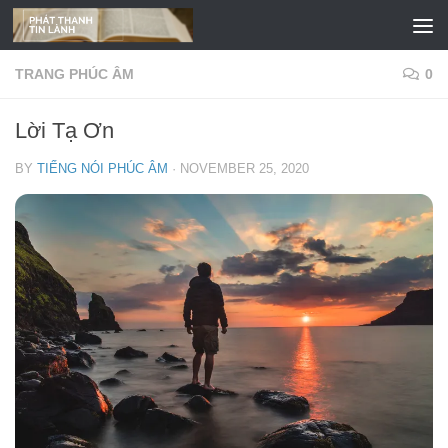
Skip to content
TRANG PHÚC ÂM
0
Lời Tạ Ơn
BY
TIẾNG NÓI PHÚC ÂM
·
NOVEMBER 25, 2020