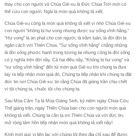
thay cho con người và Chúa Giê-xu là Đức Chúa Trời mới có
thể cứu con người. Ngài là món quà không tả xiết.
Chúa Giê-xu cũng là món quà không tả xiết vì nhờ Chúa Giê-xu
con người “không bị hư vong nhưng được sự sống vĩnh hằng.”
“Hư vong” là án phạt cho con người, là trầm luân, là đời đời bị
ngăn cách với Thiên Chúa. “Sự sống vĩnh hằng” chẳng những
là đời sống phước hạnh trong tương lai nhưng cũng là đời sống
có ý nghĩa trên đời nầy. Cả hai điều nầy, “Không bị hư vong” và
“sự sống vĩnh hằng” đến từ món quà Giê-xu khi chúng ta đưa
tay ra tiếp nhận món quà đó. Chúng ta tiếp nhận khi chúng ta đặt
đức tin nơi Chúa Giê-xu: tin rằng Chúa đã giáng trần chịu chết
vì tội chúng ta, chuộc tội cho chúng ta.
Sau Mùa Cảm Tạ là Mùa Giáng Sinh, kỷ niệm ngày Chúa Cứu
Thế giáng trần, ngày Thiên Chúa ban cho con người món quà
không tả xiết. Chúng ta cần tạ ơn Thiên Chúa và với đức tin,
mở rộng tâm hồn tiếp nhận món quà không tả xiết nầy!
Kính mời quý vị liên lạc với chúng tôi theo địa chỉ sau để được