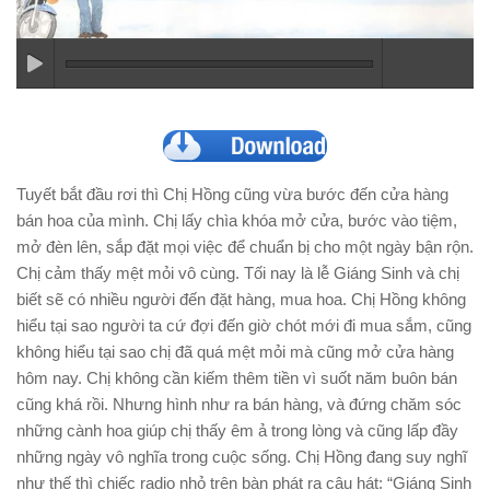
Tuyết bắt đầu rơi thì Chị Hồng cũng vừa bước đến cửa hàng
bán hoa của mình. Chị lấy chìa khóa mở cửa, bước vào tiệm,
mở đèn lên, sắp đặt mọi việc để chuẩn bị cho một ngày bận rộn.
Chị cảm thấy mệt mỏi vô cùng. Tối nay là lễ Giáng Sinh và chị
biết sẽ có nhiều người đến đặt hàng, mua hoa. Chị Hồng không
hiểu tại sao người ta cứ đợi đến giờ chót mới đi mua sắm, cũng
không hiểu tại sao chị đã quá mệt mỏi mà cũng mở cửa hàng
hôm nay. Chị không cần kiếm thêm tiền vì suốt năm buôn bán
cũng khá rồi. Nhưng hình như ra bán hàng, và đứng chăm sóc
những cành hoa giúp chị thấy êm ả trong lòng và cũng lấp đầy
những ngày vô nghĩa trong cuộc sống. Chị Hồng đang suy nghĩ
như thế thì chiếc radio nhỏ trên bàn phát ra câu hát: “Giáng Sinh