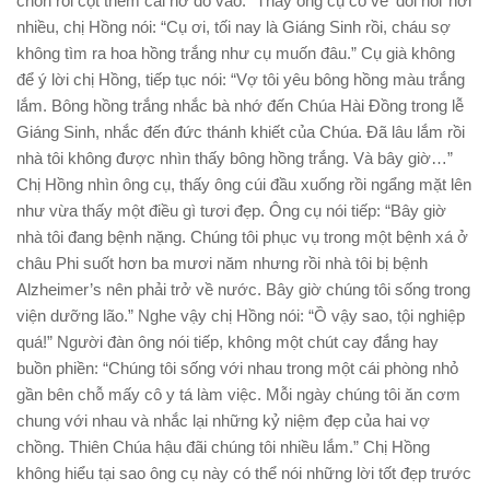
chồn rồi cột thêm cái nơ đỏ vào.” Thấy ông cụ có vẻ ‘đòi hỏi’ hơi
nhiều, chị Hồng nói: “Cụ ơi, tối nay là Giáng Sinh rồi, cháu sợ
không tìm ra hoa hồng trắng như cụ muốn đâu.” Cụ già không
để ý lời chị Hồng, tiếp tục nói: “Vợ tôi yêu bông hồng màu trắng
lắm. Bông hồng trắng nhắc bà nhớ đến Chúa Hài Đồng trong lễ
Giáng Sinh, nhắc đến đức thánh khiết của Chúa. Đã lâu lắm rồi
nhà tôi không được nhìn thấy bông hồng trắng. Và bây giờ…”
Chị Hồng nhìn ông cụ, thấy ông cúi đầu xuống rồi ngẩng mặt lên
như vừa thấy một điều gì tươi đẹp. Ông cụ nói tiếp: “Bây giờ
nhà tôi đang bệnh nặng. Chúng tôi phục vụ trong một bệnh xá ở
châu Phi suốt hơn ba mươi năm nhưng rồi nhà tôi bị bệnh
Alzheimer’s nên phải trở về nước. Bây giờ chúng tôi sống trong
viện dưỡng lão.” Nghe vậy chị Hồng nói: “Ồ vậy sao, tội nghiệp
quá!” Người đàn ông nói tiếp, không một chút cay đắng hay
buồn phiền: “Chúng tôi sống với nhau trong một cái phòng nhỏ
gần bên chỗ mấy cô y tá làm việc. Mỗi ngày chúng tôi ăn cơm
chung với nhau và nhắc lại những kỷ niệm đẹp của hai vợ
chồng. Thiên Chúa hậu đãi chúng tôi nhiều lắm.” Chị Hồng
không hiểu tại sao ông cụ này có thể nói những lời tốt đẹp trước