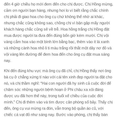
đến 4 giờ chiều họ mới đem đến cho chị được. Chị Hồng mừng,
cảm ơn người bạn hàng, nhưng hơi lo vì biết rằng chắc chính
chị phải đi giao hoa cho ông cụ chứ không thể nhờ ai khác,
nhưng chắc cũng không sao, chồng chị vì bận gặp mấy người
khách hàng chắc cũng sẽ về trễ. Hoa hồng trắng chị Hồng đặt
mua được người ta đưa đến đúng bốn giờ kém mười. Chị vội
vàng cắm hoa vào một bình lớn bằng bạc, thêm vào ít lá xanh
và những cành hoa nhỏ li ti màu trắng rồi thắt một dây nơ đỏ và
vội vàng lên đường để đem hoa đến cho ông cụ đặt mua sáng
nay.
Khi đến đúng khu vực mà ông cụ đã chỉ, chị Hồng thấy nơi ông
bà cụ ở chẳng xứng tí nào với cái tên xinh đẹp người ta đặt cho
nó, và chị thầm nghĩ: “Hai con người đã hy sinh cả cuộc đời để
chăm sóc những người bệnh hoạn ở Phi châu xa xôi đáng
được ưu đãi hơn thế này, trong tuổi xế chiều của cuộc đời
mình.” Chị đi thêm vào và tìm được căn phòng số bảy. Thấy chị
đến, ông cụ vui mừng ra đón, vẫn trong bộ quần áo cũ, với
chiếc cá vạt đỏ như sáng nay. Bước vào phòng, chị thấy bàn