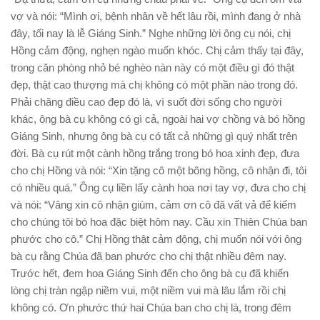
vợ và nói: “Mình ơi, bệnh nhân về hết lâu rồi, mình đang ở nhà
đây, tối nay là lễ Giáng Sinh.” Nghe những lời ông cụ nói, chị
Hồng cảm động, nghẹn ngào muốn khóc. Chị cảm thấy tại đây,
trong căn phòng nhỏ bé nghèo nàn này có một điều gì đó thật
đẹp, thật cao thượng mà chị không có một phần nào trong đó.
Phải chăng điều cao đẹp đó là, vì suốt đời sống cho người
khác, ông bà cụ không có gì cả, ngoài hai vợ chồng và bó hồng
Giáng Sinh, nhưng ông bà cụ có tất cả những gì quý nhất trên
đời. Bà cụ rút một cành hồng trắng trong bó hoa xinh đẹp, đưa
cho chị Hồng và nói: “Xin tặng cô một bông hồng, cô nhận đi, tôi
có nhiều quá.” Ông cụ liền lấy cành hoa nơi tay vợ, đưa cho chị
và nói: “Vâng xin cô nhận giùm, cảm ơn cô đã vất vả để kiếm
cho chúng tôi bó hoa đặc biệt hôm nay. Cầu xin Thiên Chúa ban
phước cho cô.” Chị Hồng thật cảm động, chị muốn nói với ông
bà cụ rằng Chúa đã ban phước cho chị thật nhiều đêm nay.
Trước hết, đem hoa Giáng Sinh đến cho ông bà cụ đã khiến
lòng chị tràn ngập niềm vui, một niềm vui mà lâu lắm rồi chị
không có. Ơn phước thứ hai Chúa ban cho chị là, trong đêm