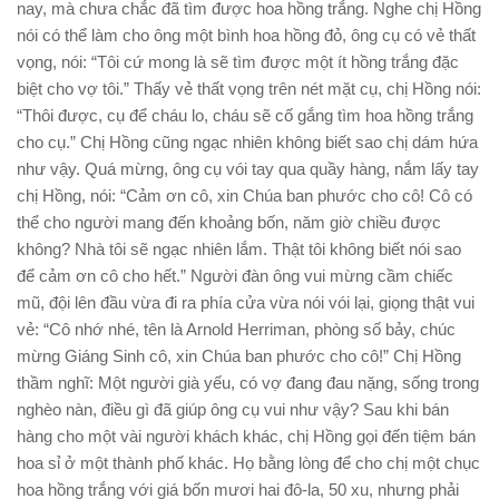
nay, mà chưa chắc đã tìm được hoa hồng trắng. Nghe chị Hồng
nói có thể làm cho ông một bình hoa hồng đỏ, ông cụ có vẻ thất
vọng, nói: “Tôi cứ mong là sẽ tìm được một ít hồng trắng đặc
biệt cho vợ tôi.” Thấy vẻ thất vọng trên nét mặt cụ, chị Hồng nói:
“Thôi được, cụ để cháu lo, cháu sẽ cố gắng tìm hoa hồng trắng
cho cụ.” Chị Hồng cũng ngạc nhiên không biết sao chị dám hứa
như vậy. Quá mừng, ông cụ vói tay qua quầy hàng, nắm lấy tay
chị Hồng, nói: “Cảm ơn cô, xin Chúa ban phước cho cô! Cô có
thể cho người mang đến khoảng bốn, năm giờ chiều được
không? Nhà tôi sẽ ngạc nhiên lắm. Thật tôi không biết nói sao
để cảm ơn cô cho hết.” Người đàn ông vui mừng cầm chiếc
mũ, đội lên đầu vừa đi ra phía cửa vừa nói vói lại, giọng thật vui
vẻ: “Cô nhớ nhé, tên là Arnold Herriman, phòng số bảy, chúc
mừng Giáng Sinh cô, xin Chúa ban phước cho cô!” Chị Hồng
thầm nghĩ: Một người già yếu, có vợ đang đau nặng, sống trong
nghèo nàn, điều gì đã giúp ông cụ vui như vậy? Sau khi bán
hàng cho một vài người khách khác, chị Hồng gọi đến tiệm bán
hoa sỉ ở một thành phố khác. Họ bằng lòng để cho chị một chục
hoa hồng trắng với giá bốn mươi hai đô-la, 50 xu, nhưng phải