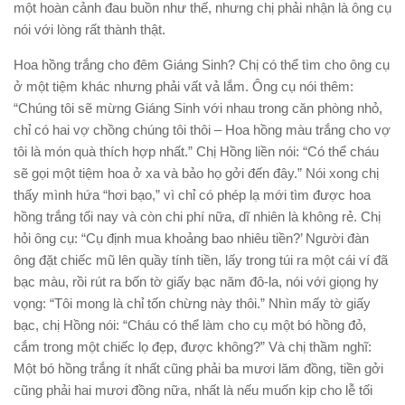
một hoàn cảnh đau buồn như thế, nhưng chị phải nhận là ông cụ
nói với lòng rất thành thật.
Hoa hồng trắng cho đêm Giáng Sinh? Chị có thể tìm cho ông cụ
ở một tiệm khác nhưng phải vất vả lắm. Ông cụ nói thêm:
“Chúng tôi sẽ mừng Giáng Sinh với nhau trong căn phòng nhỏ,
chỉ có hai vợ chồng chúng tôi thôi – Hoa hồng màu trắng cho vợ
tôi là món quà thích hợp nhất.” Chị Hồng liền nói: “Có thể cháu
sẽ gọi một tiệm hoa ở xa và bảo họ gởi đến đây.” Nói xong chị
thấy mình hứa “hơi bạo,” vì chỉ có phép lạ mới tìm được hoa
hồng trắng tối nay và còn chi phí nữa, dĩ nhiên là không rẻ. Chị
hỏi ông cụ: “Cụ định mua khoảng bao nhiêu tiền?’ Người đàn
ông đặt chiếc mũ lên quầy tính tiền, lấy trong túi ra một cái ví đã
bạc màu, rồi rút ra bốn tờ giấy bạc năm đô-la, nói với giọng hy
vọng: “Tôi mong là chỉ tốn chừng này thôi.” Nhìn mấy tờ giấy
bạc, chị Hồng nói: “Cháu có thể làm cho cụ một bó hồng đỏ,
cắm trong một chiếc lọ đẹp, được không?” Và chị thầm nghĩ:
Một bó hồng trắng ít nhất cũng phải ba mươi lăm đồng, tiền gởi
cũng phải hai mươi đồng nữa, nhất là nếu muốn kịp cho lễ tối