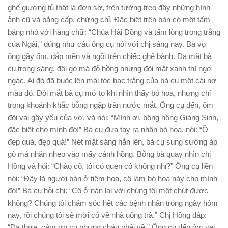
ghế giường tủ thật là đơn sơ, trên tường treo đầy những hình
ảnh cũ và bằng cấp, chứng chỉ. Đặc biệt trên bàn có một tấm
bảng nhỏ với hàng chữ: “Chúa Hài Đồng và tấm lòng trong trắng
của Ngài,” đúng như câu ông cụ nói với chị sáng nay. Bà vợ
ông gầy ốm, đắp mền và ngồi trên chiếc ghế bành. Da mặt bà
cụ trong sáng, đôi gò má đỏ hồng nhưng đôi mắt xanh thì ngơ
ngác. Ai đó đã buộc lên mái tóc bạc trắng của bà cụ một cái nơ
màu đỏ. Đôi mắt bà cụ mở to khi nhìn thấy bó hoa, nhưng chỉ
trong khoảnh khắc bỗng ngập tràn nước mắt. Ông cụ đến, ôm
đôi vai gầy yếu của vợ, và nói: “Mình ơi, bông hồng Giáng Sinh,
đặc biệt cho mình đó!” Bà cụ đưa tay ra nhận bó hoa, nói: “Ồ
đẹp quá, đẹp quá!” Nét mặt sáng hẳn lên, bà cụ sung sướng áp
gò má nhăn nheo vào mấy cánh hồng. Bỗng bà quay nhìn chị
Hồng và hỏi: “Chào cô, tôi có quen cô không nhỉ?” Ông cụ liền
nói: “Đây là người bán ở tiệm hoa, cô làm bó hoa này cho mình
đó!” Bà cụ hỏi chị: “Cô ở nán lại với chúng tôi một chút được
không? Chúng tôi chăm sóc hết các bệnh nhân trong ngày hôm
nay, rồi chúng tôi sẽ mời cô về nhà uống trà.” Chị Hồng đáp:
“Dạ thưa, cảm ơn cụ nhưng cháu phải về.” Ông cụ đến ôm vai