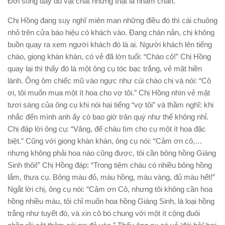
Đời sống đầy đủ vật chất nhưng thật là nhàm chán.
Chị Hồng đang suy nghĩ miên man những điều đó thì cái chuông
nhỏ trên cửa báo hiệu có khách vào. Đang chán nản, chị không
buồn quay ra xem người khách đó là ai. Người khách lên tiếng
chào, giọng khàn khàn, có vẻ đã lớn tuổi: “Chào cô!” Chị Hồng
quay lại thì thấy đó là một ông cụ tóc bạc trắng, vẻ mặt hiền
lành. Ông ôm chiếc mũ vào ngực như cúi chào chị và nói: “Cô
ơi, tôi muốn mua một ít hoa cho vợ tôi.” Chị Hồng nhìn vẻ mặt
tươi sáng của ông cụ khi nói hai tiếng “vợ tôi” và thầm nghĩ: khi
nhắc đến mình anh ấy có bao giờ trân quý như thế không nhỉ.
Chị đáp lời ông cụ: “Vâng, để cháu tìm cho cụ một ít hoa đặc
biệt.” Cũng với giọng khàn khàn, ông cụ nói: “Cảm ơn cô,…
nhưng không phải hoa nào cũng được, tôi cần bông hồng Giáng
Sinh thôi!” Chị Hồng đáp: “Trong tiệm cháu có nhiều bông hồng
lắm, thưa cụ. Bông màu đỏ, màu hồng, màu vàng, đủ màu hết!”
Ngắt lời chị, ông cụ nói: “Cảm ơn Cô, nhưng tôi không cần hoa
hồng nhiều màu, tôi chỉ muốn hoa hồng Giáng Sinh, là loại hồng
trắng như tuyết đó, và xin cô bó chung với một ít cộng đuôi