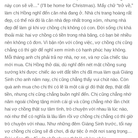
này con sẽ về…” (I’ll be home for Christmas). Mấy chữ “trở về,”
làm chị Hồng nghĩ đến căn nhà đang ở. Nhà chị trang hoàng rất
đẹp, có thể nói đó là căn nhà đẹp nhất trong xóm, nhưng nhà
đẹp để làm gì khi vợ chồng chị không có con. Đời sống chị khá
thoải mái: hai vợ chồng có tiền trong nhà băng, có bạn bè nhiều
nên không cô đơn. Vì bận rộn với công việc, vợ chồng chị cũng
chẳng có thì giờ để nghĩ xem mình có hạnh phúc hay không.
Mỗi tháng anh chị phải trả nợ nhà, nợ xe, và nợ của chiếc tàu
mới mua. Chị Hồng thở dài, dù nghĩ đến nét mặt chồng sung
sướng khi được chiếc áo vét đắt tiền chị đã mua làm quà Giáng
Sinh cho anh năm nay, chị cũng chẳng thấy vui chút nào. Còn
quà anh mua cho chị thì có lẽ là một cái gì đó thật đẹp, thật đắt
tiền, nhưng chị cũng chẳng buồn nghĩ đến. Chị cũng chẳng nhớ
năm ngoái chồng tặng mình cái gì và cũng chẳng nhớ lần chót
hai vợ chồng thật sự tâm tình, trò chuyện với nhau là lúc nào,
nói như thế có nghĩa là lâu lắm rồi vợ chồng chị chẳng có thì giờ
trò chuyện với nhau. Như những đêm Giáng Sinh trước, tối nay
vợ chồng chị cũng sẽ đi chơi, đi dự tiệc ở một nơi sang trọng…