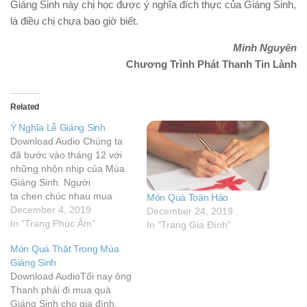
Giáng Sinh này chị học được ý nghĩa đích thực của Giáng Sinh,
là điều chị chưa bao giờ biết.
Minh Nguyên
Chương Trình Phát Thanh Tin Lành
Related
Ý Nghĩa Lễ Giáng Sinh
Download Audio Chúng ta
đã bước vào tháng 12 với
những nhộn nhịp của Mùa
Giáng Sinh. Người
ta chen chúc nhau mua
Món Quà Toàn Hảo
sắm và nhìn vào mức độ
December 4, 2019
December 24, 2019
mua sắm để đo lường sự
In "Trang Phúc Âm"
In "Trang Gia Đình"
phát triển hay suy thoái của
Món Quà Thật Trong Mùa
nền kinh tế. Riêng quý vị
Giáng Sinh
nhìn thấy gì trong Mùa
Download AudioTối nay ông
Giáng…
Thanh phải đi mua quà
Giáng Sinh cho gia đình.