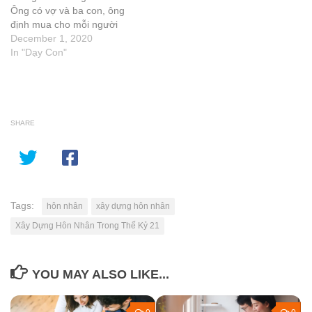
Ông có vợ và ba con, ông
định mua cho mỗi người
một món quà thật đặc biệt
December 1, 2020
trong mùa Giáng Sinh này
In "Dạy Con"
vì năm nay ông có việc làm
tốt, lương hậu. Ông Thanh
chen…
SHARE
Tags:
hôn nhân
xây dựng hôn nhân
Xây Dựng Hôn Nhân Trong Thế Kỷ 21
YOU MAY ALSO LIKE...