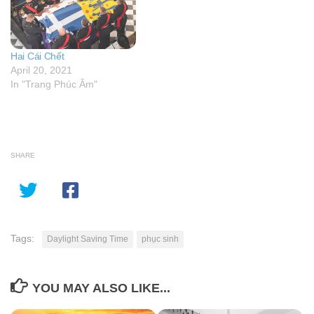
Hai Cái Chết
April 20, 2021
In "Trang Phúc Âm"
SHARE
Tags:
Daylight Saving Time
phục sinh
YOU MAY ALSO LIKE...