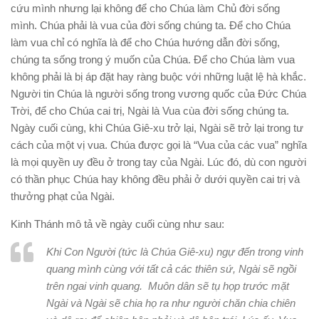
cứu mình nhưng lại không để cho Chúa làm Chủ đời sống
mình. Chúa phải là vua của đời sống chúng ta. Để cho Chúa
làm vua chỉ có nghĩa là để cho Chúa hướng dẫn đời sống,
chúng ta sống trong ý muốn của Chúa. Để cho Chúa làm vua
không phải là bị áp đặt hay ràng buộc với những luật lệ hà khắc.
Người tin Chúa là người sống trong vương quốc của Đức Chúa
Trời, để cho Chúa cai trị, Ngài là Vua cùa đời sống chúng ta.
Ngày cuối cùng, khi Chúa Giê-xu trở lại, Ngài sẽ trở lại trong tư
cách của một vị vua. Chúa được gọi là “Vua của các vua” nghĩa
là mọi quyền uy đều ở trong tay của Ngài. Lúc đó, dù con người
có thần phục Chúa hay không đều phải ở dưới quyền cai trị và
thưởng phạt của Ngài.
Kinh Thánh mô tả về ngày cuối cùng như sau:
Khi Con Người
(tức là Chúa Giê-xu)
ngự đến trong vinh
quang mình cùng với tất cả các thiên sứ, Ngài sẽ ngồi
trên ngai vinh quang. Muôn dân sẽ tụ họp trước mặt
Ngài
và Ngài sẽ chia họ ra như người chăn chia chiên