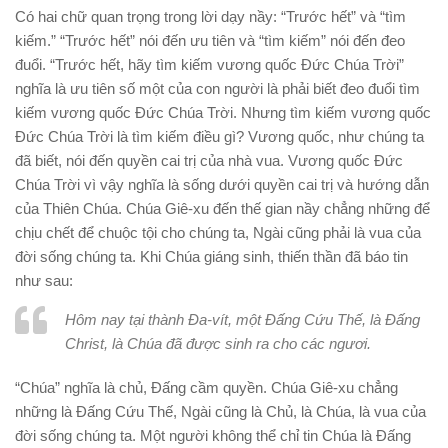
Có hai chữ quan trọng trong lời dạy nầy: “Trước hết” và “tìm
kiếm.” “Trước hết” nói đến ưu tiên và “tìm kiếm” nói đến đeo
đuổi. “Trước hết, hãy tìm kiếm vương quốc Đức Chúa Trời”
nghĩa là ưu tiên số một của con người là phải biết đeo đuổi tìm
kiếm vương quốc Đức Chúa Trời. Nhưng tìm kiếm vương quốc
Đức Chúa Trời là tìm kiếm điều gì? Vương quốc, như chúng ta
đã biết, nói đến quyền cai trị của nhà vua. Vương quốc Đức
Chúa Trời vì vậy nghĩa là sống dưới quyền cai trị và hướng dẫn
của Thiên Chúa. Chúa Giê-xu đến thế gian nầy chẳng những để
chịu chết để chuộc tội cho chúng ta, Ngài cũng phải là vua của
đời sống chúng ta. Khi Chúa giáng sinh, thiến thần đã báo tin
như sau:
Hôm nay tại thành Đa-vít, một Đấng Cứu Thế, là Đấng
Christ, là Chúa đã được sinh ra cho các ngươi.
“Chúa” nghĩa là chủ, Đấng cầm quyền. Chúa Giê-xu chẳng
những là Đấng Cứu Thế, Ngài cũng là Chủ, là Chúa, là vua của
đời sống chúng ta. Một người không thể chỉ tin Chúa là Đấng