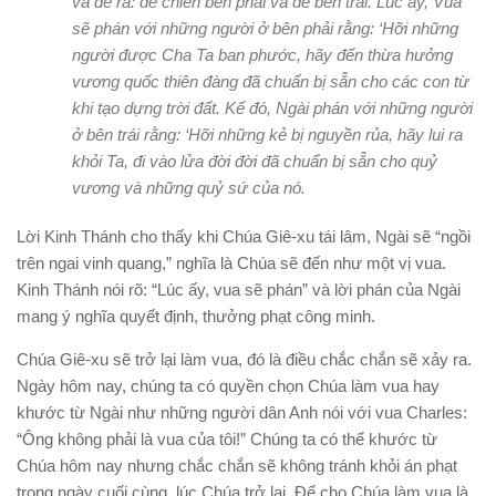
và dê ra: để chiên bên phải
và dê bên trái. Lúc ấy, Vua
sẽ phán với những người ở bên phải rằng: ‘Hỡi những
người được Cha Ta ban phước, hãy đến thừa hưởng
vương quốc thiên đàng đã chuẩn bị sẵn cho các con từ
khi tạo dựng trời đất.
Kế đó, Ngài phán với những người
ở bên trái rằng: ‘Hỡi những kẻ bị nguyền rủa, hãy lui ra
khỏi Ta, đi vào lửa đời đời đã chuẩn bị sẵn cho quỷ
vương và những quỷ sứ của nó.
Lời Kinh Thánh cho thấy khi Chúa Giê-xu tái lâm, Ngài sẽ “ngồi
trên ngai vinh quang,” nghĩa là Chúa sẽ đến như một vị vua.
Kinh Thánh nói rõ: “Lúc ấy, vua sẽ phán” và lời phán của Ngài
mang ý nghĩa quyết định, thưởng phạt công minh.
Chúa Giê-xu sẽ trở lại làm vua, đó là điều chắc chắn sẽ xảy ra.
Ngày hôm nay, chúng ta có quyền chọn Chúa làm vua hay
khước từ Ngài như những người dân Anh nói với vua Charles:
“Ông không phải là vua của tôi!” Chúng ta có thể khước từ
Chúa hôm nay nhưng chắc chắn sẽ không tránh khỏi án phạt
trong ngày cuối cùng, lúc Chúa trở lại. Để cho Chúa làm vua là