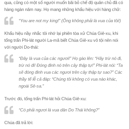
qua, cũng có một số người muốn bãi bỏ chế độ quân chủ đã có
hàng ngàn năm nay. Họ mang những khẩu hiệu với hàng chữ:
“You are not my king!” (Ông không phải là vua của tôi!)
Khẩu hiệu nầy nhắc tôi nhớ lại phiên tòa xử Chúa Giê-xu, khi
tổng trấn Phi-lát người La-mã biết Chúa Giê-xu vô tội nên nói
với người Do-thái:
“Đây là vua của các ngươi!” Họ gào lên: “Hãy trừ nó đi,
trừ nó đi! Đóng đinh nó trên cây thập tự!” Phi-lát nói: “Ta
sẽ đóng đinh vua các ngươi trên cây thập tự sao?” Các
thầy tế lễ cả đáp: “Chúng tôi không có vua nào khác,
ngoài Sê-sa.”
Trước đó, tổng trấn Phi-lát hỏi Chúa Giê-xu:
“Có phải ngươi là vua dân Do Thái không?”
Chúa đã trả lời: