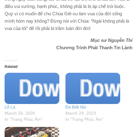
điều vui sướng, hạnh phúc, không phải là bị áp chế trói buộc.
Quý vị có muốn để cho Chúa Giê-xu làm vua của đời sống
mình hôm nay không? Đừng nói với Chúa: “Ngài không phải là
vua của tôi” để rồi phải bị trầm luân đời đời!
Mục sư Nguyễn Thỉ
Chương Trình Phát Thanh Tin Lành
Related
Lễ Lá
Đá Biết Nói
March 26, 2026
March 29, 2023
In "Trang Phúc Âm"
In "Trang Phúc Âm"