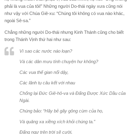
phải là vua của tôi!” Những người Do-thái ngày xưa cũng nói
như vậy với Chúa Giê-xu: “Chúng tôi không có vua nào khác,
ngoài Sê-sa.”
Chẳng những người Do-thái nhưng Kinh Thánh cũng cho biết
trong Thánh Vịnh thứ hai như sau:
Vì sao các nước náo loạn?
Và các dân mưu tính chuyện hư không?
Các vua thế gian nổi dậy,
Các lãnh tụ câu kết với nhau
Chống lại Đức Giê-hô-va và Đấng Được Xức Dầu của
Ngài.
Chúng bảo: “Hãy bẻ gãy gông cùm của họ,
Và quăng xa xiềng xích khỏi chúng ta.”
Đấng ngự trên trời sẽ cười,