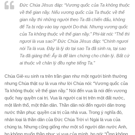
Đức Chúa Jêsus đáp: “Vương quốc của Ta không thuộc
về thế gian nầy. Nếu vương quốc của Ta thuộc về thế
gian nầy thì những người theo Ta đã chiến đấu, không
để Ta bị nộp vào tay người Do
-t
hái. Nhưng vương quốc
của Ta không thuộc về thế gian nầy.” Phi-lát nói: “Thế thì
ngươi là vua sao?” Đức Chúa Jêsus đáp: “Chính ngươi
nói Ta là vua. Đây là lý do tại sao Ta đã sinh ra, tại sao
Ta đã giáng thế: Ấy là để làm chứng cho chân lý. Bất cứ
ai thuộc về chân lý đều nghe tiếng Ta.”
Chúa Giê-xu sinh ra trên trần gian như một người bình thường
nhưng Chúa thật sự là vua như lời Chúa nói: “Vương quốc của
Ta không thuộc về thế gian nầy.” Nói đến vua là nói đến vương
quốc hay quyền cai trị. Vua là người cai trị trên một đất nước,
một lãnh thổ, một thần dân. Thần dân nói đến người dân trong
nước thần phục quyền cai trị của nhà vua. Trong ý nghĩa đó,
nhân loại là thần dân của Đức Chúa Trời vì Ngài là vua của
chúng ta. Nhưng cũng giống như một số người dân nước Anh,
họ không muốn thần phục vị vua của mình, họ nói: “Ông không