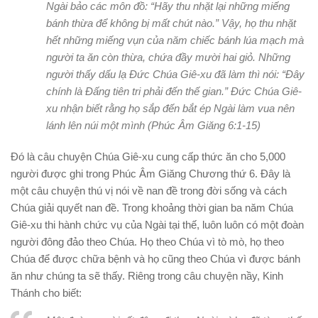
Ngài bảo các môn đồ: “Hãy thu nhặt lại những miếng
bánh thừa để không bị mất chút nào.” Vậy, họ thu nhặt
hết những miếng vụn của năm chiếc bánh lúa mạch mà
người ta ăn còn thừa, chứa đầy mười hai giỏ. Những
người thấy dấu lạ Đức Chúa Giê-xu đã làm thì nói: “Đây
chính là Đấng tiên tri phải đến thế gian.” Đức Chúa Giê-
xu nhận biết rằng họ sắp đến bắt ép Ngài làm vua nên
lánh lên núi một mình (Phúc Âm Giăng 6:1-15)
Đó là câu chuyện Chúa Giê-xu cung cấp thức ăn cho 5,000
người được ghi trong Phúc Âm Giăng Chương thứ 6. Đây là
một câu chuyện thú vị nói về nan đề trong đời sống và cách
Chúa giải quyết nan đề. Trong khoảng thời gian ba năm Chúa
Giê-xu thi hành chức vụ của Ngài tại thế, luôn luôn có một đoàn
người đông đảo theo Chúa. Họ theo Chúa vì tò mò, họ theo
Chúa để được chữa bệnh và họ cũng theo Chúa vì được bánh
ăn như chúng ta sẽ thấy. Riêng trong câu chuyện nầy, Kinh
Thánh cho biết: