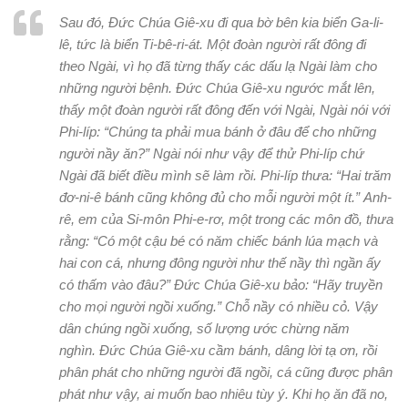
Sau đó, Đức Chúa Giê-xu đi qua bờ bên kia biển Ga-li-
lê, tức là biển Ti-bê-ri-át. Một đoàn người rất đông đi
theo Ngài, vì họ đã từng thấy các dấu lạ Ngài làm cho
những người bệnh. Đức Chúa Giê-xu ngước mắt lên,
thấy một đoàn người rất đông đến với Ngài, Ngài nói với
Phi-líp: “Chúng ta phải mua bánh ở đâu để cho những
người nầy ăn?” Ngài nói như vậy để thử Phi-líp chứ
Ngài đã biết điều mình sẽ làm rồi. Phi-líp thưa: “Hai trăm
đơ-ni-ê bánh cũng không đủ cho mỗi người một ít.” Anh-
rê, em của Si-môn Phi-e-rơ, một trong các môn đồ, thưa
rằng: “Có một cậu bé có năm chiếc bánh lúa mạch và
hai con cá, nhưng đông người như thế nầy thì ngần ấy
có thấm vào đâu?” Đức Chúa Giê-xu bảo: “Hãy truyền
cho mọi người ngồi xuống.” Chỗ nầy có nhiều cỏ. Vậy
dân chúng ngồi xuống, số lượng ước chừng năm
nghìn. Đức Chúa Giê-xu cầm bánh, dâng lời tạ ơn, rồi
phân phát cho những người đã ngồi, cá cũng được phân
phát như vậy, ai muốn bao nhiêu tùy ý. Khi họ ăn đã no,