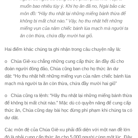
muốn bao nhiêu tùy ý. Khi họ ăn đã no, Ngài bảo các
môn đồ: “Hãy thu nhặt lại những miếng bánh thừa để
không bị mất chút nào.” Vậy, họ thu nhặt hết những
miếng vụn của năm chiếc bánh lúa mạch mà người ta
ăn còn thừa, chứa đầy mười hai giỏ.
Hai điểm khác chúng ta ghi nhận trong câu chuyện nầy là:
o Chúa Giê-xu chẳng những cung cấp thức ăn đầy đủ cho
đoàn người đông đảo, Chúa cũng ban cho họ thức ăn dư
dật: “Họ thu nhặt hết những miếng vụn của năm chiếc bánh lúa
mạch mà người ta ăn còn thừa, chứa đầy mười hai giỏ”
o Chúa cũng ra lệnh: “Hãy thu nhặt lại những miếng bánh thừa
để không bị mất chút nào.” Mặc dù có quyền năng để cung cấp
thức ăn, Chúa cũng dạy bài học đừng phí phạm khi chúng ta có
dư dật.
Các môn đệ của Chúa Giê-xu phải đối diện với một nan đề lớn
đó là phải cung cấp thức ăn cho 5,000 người cùng một lúc. Đây