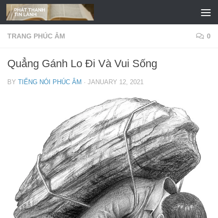
Skip to content
TRANG PHÚC ÂM
0
Quẳng Gánh Lo Đi Và Vui Sống
BY
TIẾNG NÓI PHÚC ÂM
·
JANUARY 12, 2021