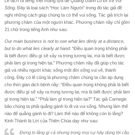
Lê dịch ra tiếng Việt mang tựa đề
Quẳng Gánh Lo Đi Và Vui
Sống.
Đây là loại sách “Học Làm Người” trong đó tác giả đề
nghị những cách giúp chúng ta có thể vui sống. Tác giả trích lại
phương châm của một người khác. Phương châm nầy chỉ gồm
21 chữ trong tiếng Anh như sau:
Our main business is not to see what lies dimly at a distance,
but to do what lies clearly at hand:
“Điều quan trọng không phải
là biết được điều gì sẽ xảy ra trong tương lai, mà là biết được
phải làm gì trong hiện tại.” Phương châm nầy đã giúp cho tác
giả và nhiều người khác sống một đời sống vui vẻ, thành
công. Đây có lẽ cũng là phương châm chúng ta cần áp dụng
cho thời gian dịch bệnh nầy: “Điều quan trọng không phải là biết
được điều gì sẽ xảy ra trong tương lai, mà là biết được phải làm
gì trong hiện tại.” “Phải làm gì trong hiện tại?” Tác giả Carnegie
bảo chúng ta phải quẳng gánh lo đi và vui sống. Nhưng làm thế
nào để quẳng gánh lo đi? Làm thế nào để không còn lo lắng?
Kinh Thánh là Lời của Thiên Chúa dạy như sau:
Đừng lo lắng gì cả nhưng trong mọi sự hãy dùng lời cầu