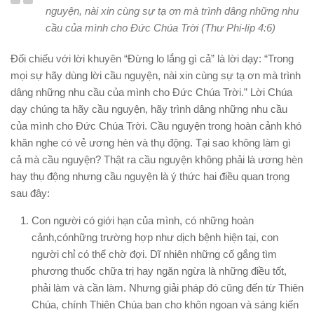
nguyện, nài xin cùng sự tạ ơn mà trình dâng những nhu
cầu của mình cho Đức Chúa Trời (Thư Phi-líp 4:6)
Đối chiếu với lời khuyên “Đừng lo lắng gì cả” là lời dạy: “Trong
mọi sự hãy dùng lời cầu nguyện, nài xin cùng sự tạ ơn mà trình
dâng những nhu cầu của mình cho Đức Chúa Trời.” Lời Chúa
dạy chúng ta hãy cầu nguyện, hãy trình dâng những nhu cầu
của mình cho Đức Chúa Trời. Cầu nguyện trong hoàn cảnh khó
khăn nghe có vẻ ương hèn và thụ động. Tại sao không làm gì
cả mà cầu nguyện? Thật ra cầu nguyện không phải là ương hèn
hay thụ động nhưng cầu nguyện là ý thức hai điều quan trọng
sau đây:
Con người có giới hạn của mình, có những hoàn
cảnh,cónhững trường hợp như dịch bệnh hiện tại, con
người chỉ có thể chờ đợi. Dĩ nhiên những cố gắng tìm
phương thuốc chữa trị hay ngăn ngừa là những điều tốt,
phải làm và cần làm. Nhưng giải pháp đó cũng đến từ Thiên
Chúa, chính Thiên Chúa ban cho khôn ngoan và sáng kiến