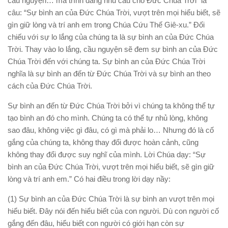
cầu nguyện… mà trình dâng nhu cầu cho Đức Chúa Trời” là
câu: “Sự bình an của Đức Chúa Trời, vượt trên mọi hiểu biết, sẽ
gìn giữ lòng và trí anh em trong Chúa Cứu Thế Giê-xu.” Đối
chiếu với sự lo lắng của chúng ta là sự bình an của Đức Chúa
Trời. Thay vào lo lắng, cầu nguyện sẽ đem sự bình an của Đức
Chúa Trời đến với chúng ta. Sự bình an của Đức Chúa Trời
nghĩa là sự bình an đến từ Đức Chúa Trời và sự bình an theo
cách của Đức Chúa Trời.
Sự bình an đến từ Đức Chúa Trời bởi vì chúng ta không thể tự
tạo bình an đó cho mình. Chúng ta có thể tự nhủ lòng, không
sao đâu, không việc gì đâu, có gì mà phải lo… Nhưng đó là cố
gắng của chúng ta, không thay đổi được hoàn cảnh, cũng
không thay đổi được suy nghĩ của mình. Lời Chúa dạy: “Sự
bình an của Đức Chúa Trời, vượt trên mọi hiểu biết, sẽ gìn giữ
lòng và trí anh em.” Có hai điều trong lời dạy nầy:
(1) Sự bình an của Đức Chúa Trời là sự bình an vượt trên mọi
hiểu biết. Đây nói đến hiểu biết của con người. Dù con người cố
gắng đến đâu, hiểu biết con người có giới hạn còn sự