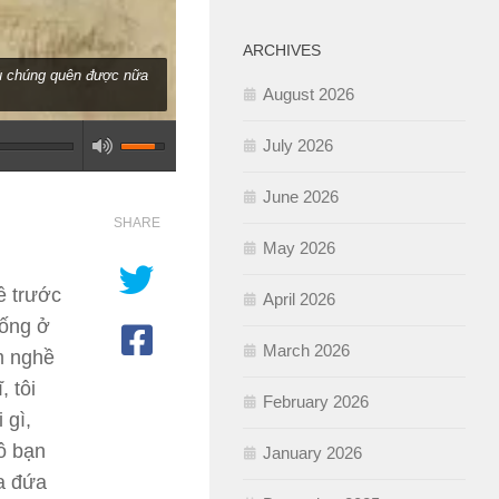
ARCHIVES
dù chúng quên được nữa
August 2026
July 2026
June 2026
SHARE
May 2026
ề trước
April 2026
sống ở
March 2026
àm nghề
 tôi
February 2026
 gì,
ô bạn
January 2026
ba đứa