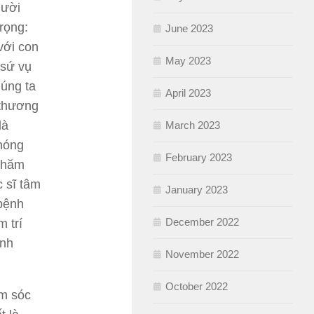
gười
rọng:
June 2023
với con
May 2023
 sứ vụ
húng ta
April 2023
 thương
là
March 2023
nóng
February 2023
 chăm
c sĩ tâm
January 2023
 bệnh
December 2022
 trí
ình
November 2022
October 2022
ăm sóc