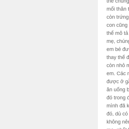
thế chúng
mối thân 
còn trứng
con cũng 
thể mô tả
mẹ, chúng
em bé đượ
thay thế 
còn nhỏ m
em. Các n
được ở g
ăn uống b
đó trong 
mình đã 
đó, dù có
không nên