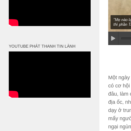
"Mẹ nào l
thì phần T
YOUTUBE PHÁT THANH TIN LÀNH
Một ngày 
có cơ hội
đâu, làm 
địa ốc, n
dạy ở tru
mấy người
ngại ngùn