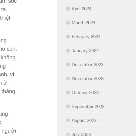
hăm sóc
April 2024
 ta
thiệt
March 2024
February 2024
ông
ho con,
January 2024
à không
December 2023
ông
nh, vì
November 2023
m ở
g tháng
October 2023
September 2023
cũng
August 2023
c,
a người
July 2023