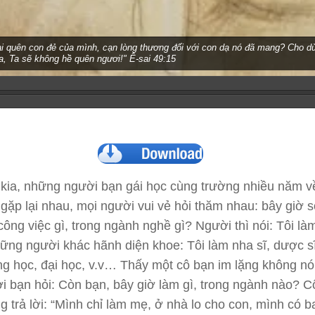
ại quên con đẻ của mình, cạn lòng thương đối với con dạ nó đã mang? Cho 
a, Ta sẽ không hề quên ngươi!" Ê-sai 49:15
kia, những người bạn gái học cùng trường nhiều năm v
 gặp lại nhau, mọi người vui vẻ hỏi thăm nhau: bây giờ 
công việc gì, trong ngành nghề gì? Người thì nói: Tôi l
hững người khác hãnh diện khoe: Tôi làm nha sĩ, dược sĩ,
ng học, đại học, v.v… Thấy một cô bạn im lặng không nói
 bạn hỏi: Còn bạn, bây giờ làm gì, trong ngành nào? C
g trả lời: “Mình chỉ làm mẹ, ở nhà lo cho con, mình có 