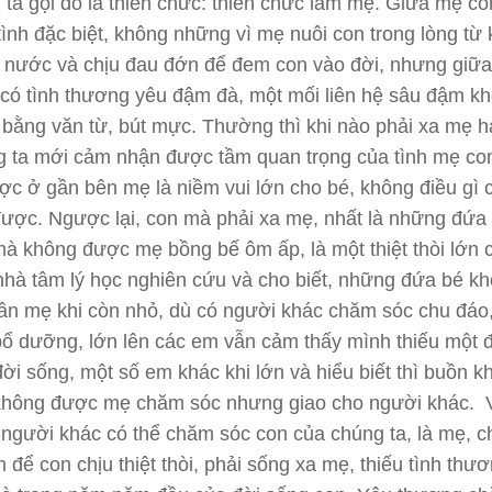
 ta gọi đó là thiên chức: thiên chức làm mẹ. Giữa mẹ co
tình đặc biệt, không những vì mẹ nuôi con trong lòng từ 
 nước và chịu đau đớn để đem con vào đời, nhưng giữ
có tình thương yêu đậm đà, một mối liên hệ sâu đậm k
 bằng văn từ, bút mực. Thường thì khi nào phải xa mẹ 
 ta mới cảm nhận được tầm quan trọng của tình mẹ co
c ở gần bên mẹ là niềm vui lớn cho bé, không điều gì 
được. Ngược lại, con mà phải xa mẹ, nhất là những đứa
à không được mẹ bồng bế ôm ấp, là một thiệt thòi lớn 
hà tâm lý học nghiên cứu và cho biết, những đứa bé k
ần mẹ khi còn nhỏ, dù có người khác chăm sóc chu đáo
ổ dưỡng, lớn lên các em vẫn cảm thấy mình thiếu một đ
đời sống, một số em khác khi lớn và hiểu biết thì buồn kh
không được mẹ chăm sóc nhưng giao cho người khác. V
 người khác có thể chăm sóc con của chúng ta, là mẹ, c
 để con chịu thiệt thòi, phải sống xa mẹ, thiếu tình thư