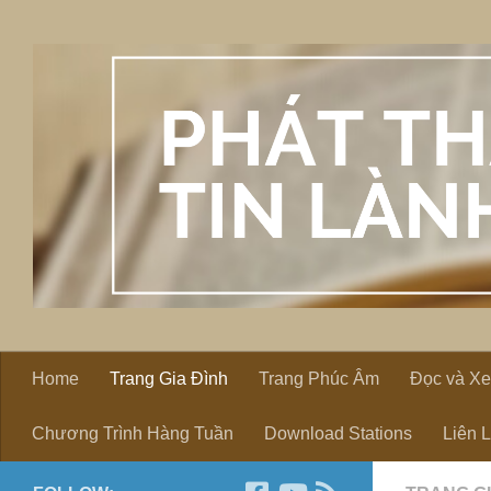
Skip to content
Home
Trang Gia Đình
Trang Phúc Âm
Đọc và X
Chương Trình Hàng Tuần
Download Stations
Liên 