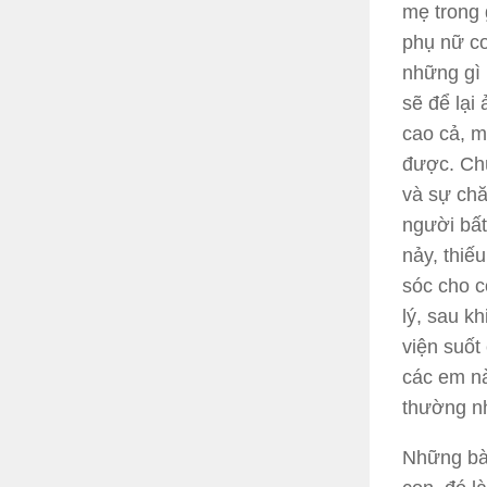
mẹ trong 
phụ nữ co
những gì 
sẽ để lại
cao cả, m
được. Chú
và sự chă
người bất
nảy, thiế
sóc cho c
lý, sau k
viện suốt
các em nà
thường n
Những bà 