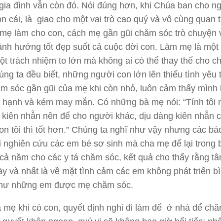
gia đình vẫn còn đó. Nói đúng hơn, khi Chúa ban cho n
n cái, là giao cho một vai trò cao quý và vô cùng quan t
mẹ làm cho con, cách mẹ gần gũi chăm sóc trò chuyện 
 ảnh hưởng tốt đẹp suốt cả cuộc đời con. Làm mẹ là một
ột trách nhiệm to lớn mà không ai có thể thay thế cho c
ng ta đều biết, những người con lớn lên thiếu tình yêu
m sóc gần gũi của mẹ khi còn nhỏ, luôn cảm thấy mình 
 hạnh và kém may mắn. Có những bà mẹ nói: “Tính tôi 
u kiên nhẫn nên để cho người khác, dịu dàng kiên nhẫn
on tôi thì tốt hơn.” Chúng ta nghĩ như vậy nhưng các bá
hi nghiên cứu các em bé sơ sinh mà cha mẹ để lại trong
 cả năm cho các y tá chăm sóc, kết quả cho thấy rằng tâm
y và nhất là về mặt tình cảm các em không phát triển b
hư những em được mẹ chăm sóc.
mẹ khi có con, quyết định nghỉ đi làm để ở nhà để ch