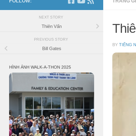
FOLLOW:
TRANG GI
NEXT STORY
Thi
Thiên Vấn
PREVIOUS STORY
BY
TIẾNG 
Bill Gates
HÌNH ẢNH WALK-A-THON 2025