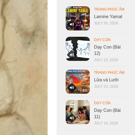
TRANG PHÚC ÂM
Lamine Yamal
JULY 30, 2026
DẠY CON
Dạy Con (Bài
12)
JULY 23, 2026
TRANG PHÚC ÂM
Lửa và Lưỡi
JULY 23, 2026
DẠY CON
Dạy Con (Bài
11)
JULY 16, 2026