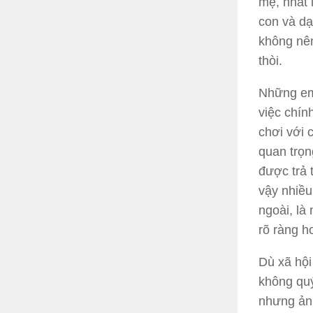
mẹ, nhất
con và dạ
không nên
thòi.
Những em
việc chín
chơi với 
quan trọn
được trả 
vậy nhiều
ngoài, là
rõ ràng h
Dù xã hội
không quý
nhưng ảnh