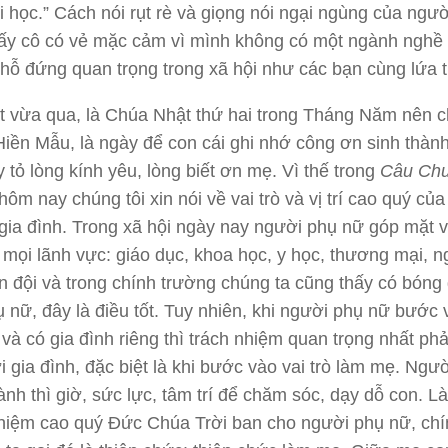
i học.” Cách nói rụt rè và giọng nói ngại ngùng của ngư
hấy cô có vẻ mặc cảm vì mình không có một ngành nghề 
hỗ đứng quan trọng trong xã hội như các bạn cùng lứa t
 vừa qua, là Chúa Nhật thứ hai trong Tháng Năm nên c
iền Mẫu, là ngày để con cái ghi nhớ công ơn sinh thàn
 tỏ lòng kính yêu, lòng biết ơn mẹ. Vì thế trong
Câu Ch
hôm nay chúng tôi xin nói về vai trò và vị trí cao quý củ
gia đình. Trong xã hội ngày nay người phụ nữ góp mặt 
g mọi lãnh vực: giáo dục, khoa học, y học, thương mại, n
n đội và trong chính trường chúng ta cũng thấy có bóng
 nữ, đây là điều tốt. Tuy nhiên, khi người phụ nữ bước 
và có gia đình riêng thì trách nhiệm quan trọng nhất phả
ới gia đình, đặc biệt là khi bước vào vai trò làm mẹ. Ngư
nh thì giờ, sức lực, tâm trí để chăm sóc, dạy dỗ con. 
nhiệm cao quý Đức Chúa Trời ban cho người phụ nữ, chí