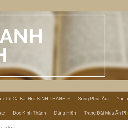
em Tất Cả Bài Học KINH THÁNH
Sống Phúc Âm
YouT
Lạc
Đọc Kinh Thánh
Dâng Hiến
Trang Đặt Mua Ấn P