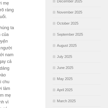
December 2025
ời mẹ
rõ ràng
November 2025
uổi.
October 2025
húng ta
h của
September 2025
uyện
August 2025
a người
với nam
July 2025
gay cả
June 2025
 dáng
vào
May 2025
i chu
ời làm
April 2025
Làm mẹ
March 2025
nh vì