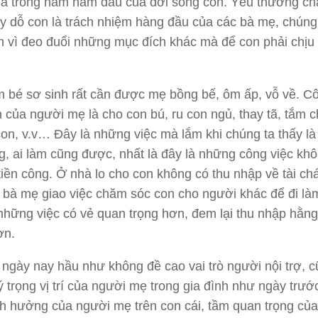
 là trong năm năm đầu của đời sống con. Yêu thương c
y dỗ con là trách nhiệm hàng đầu của các bà mẹ, chúng
 vì đeo đuổi những mục đích khác mà để con phải chịu 
 bé sơ sinh rất cần được mẹ bồng bế, ôm ấp, vỗ về. C
h của người mẹ là cho con bú, ru con ngủ, thay tã, tắm c
con, v.v… Đây là những việc mà lắm khi chúng ta thấy l
g, ai làm cũng được, nhất là đây là những công việc kh
tiền công. Ở nhà lo cho con không có thu nhập về tài chá
 bà mẹ giao việc chăm sóc con cho người khác để đi là
 những việc có vẻ quan trọng hơn, đem lại thu nhập hằn
ơn.
 ngày nay hầu như không đề cao vai trò người nội trợ, 
 trọng vị trí của người mẹ trong gia đình như ngày trướ
 hưởng của người mẹ trên con cái, tầm quan trọng củ