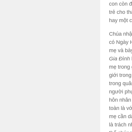
con còn đ
trẻ cho t
hay một c
Chúa nhật
có Ngày H
mẹ và bày
Gia Đình
mẹ trong 
giới tron
trong quâ
người phụ
hôn nhân 
toàn là v
mẹ cần dà
là trách 