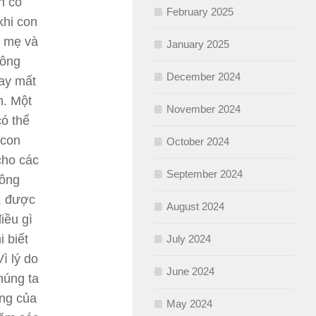
n có
February 2025
khi con
a mẹ và
January 2025
hông
December 2024
hay mất
n. Một
November 2024
có thể
 con
October 2024
cho các
September 2024
hông
, được
August 2024
iều gì
i biết
July 2024
ì lý do
June 2024
húng ta
ơng của
May 2024