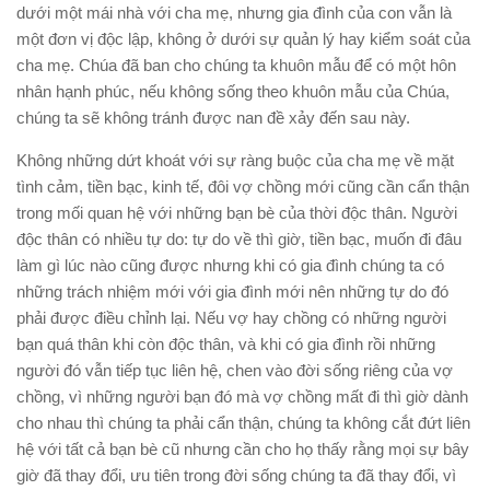
dưới một mái nhà với cha mẹ, nhưng gia đình của con vẫn là
một đơn vị độc lập, không ở dưới sự quản lý hay kiểm soát của
cha mẹ. Chúa đã ban cho chúng ta khuôn mẫu để có một hôn
nhân hạnh phúc, nếu không sống theo khuôn mẫu của Chúa,
chúng ta sẽ không tránh được nan đề xảy đến sau này.
Không những dứt khoát với sự ràng buộc của cha mẹ về mặt
tình cảm, tiền bạc, kinh tế, đôi vợ chồng mới cũng cần cẩn thận
trong mối quan hệ với những bạn bè của thời độc thân. Người
độc thân có nhiều tự do: tự do về thì giờ, tiền bạc, muốn đi đâu
làm gì lúc nào cũng được nhưng khi có gia đình chúng ta có
những trách nhiệm mới với gia đình mới nên những tự do đó
phải được điều chỉnh lại. Nếu vợ hay chồng có những người
bạn quá thân khi còn độc thân, và khi có gia đình rồi những
người đó vẫn tiếp tục liên hệ, chen vào đời sống riêng của vợ
chồng, vì những người bạn đó mà vợ chồng mất đi thì giờ dành
cho nhau thì chúng ta phải cẩn thận, chúng ta không cắt đứt liên
hệ với tất cả bạn bè cũ nhưng cần cho họ thấy rằng mọi sự bây
giờ đã thay đổi, ưu tiên trong đời sống chúng ta đã thay đổi, vì