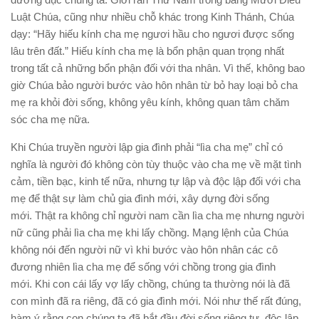
Luật Chúa, cũng như nhiều chỗ khác trong Kinh Thánh, Chúa
dạy: “Hãy hiếu kính cha mẹ ngươi hầu cho ngươi được sống
lâu trên đất.” Hiếu kính cha mẹ là bổn phận quan trọng nhất
trong tất cả những bổn phận đối với tha nhân. Vì thế, không bao
giờ Chúa bảo người bước vào hôn nhân từ bỏ hay loại bỏ cha
mẹ ra khỏi đời sống, không yêu kính, không quan tâm chăm
sóc cha mẹ nữa.
Khi Chúa truyền người lập gia đình phải “lìa cha mẹ” chỉ có
nghĩa là người đó không còn tùy thuộc vào cha mẹ về mặt tình
cảm, tiền bạc, kinh tế nữa, nhưng tự lập và độc lập đối với cha
mẹ để thật sự làm chủ gia đình mới, xây dựng đời sống
mới. Thật ra không chỉ người nam cần lìa cha mẹ nhưng người
nữ cũng phải lìa cha mẹ khi lấy chồng. Mạng lệnh của Chúa
không nói đến người nữ vì khi bước vào hôn nhân các cô
đương nhiên lìa cha mẹ để sống với chồng trong gia đình
mới. Khi con cái lấy vợ lấy chồng, chúng ta thường nói là đã
con mình đã ra riêng, đã có gia đình mới. Nói như thế rất đúng,
hàm ý rằng con chúng ta đã bắt đầu đời sống riêng tư, độc lập