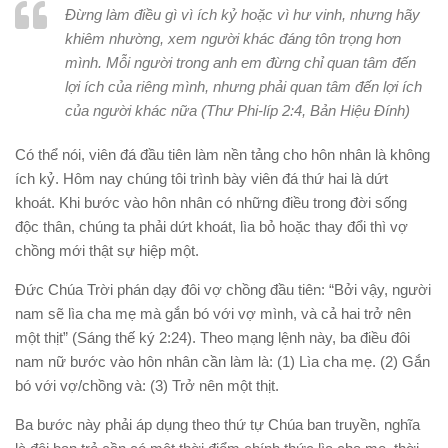
Đừng làm điều gì vì ích kỷ hoặc vì hư vinh, nhưng hãy
khiêm nhường, xem người khác đáng tôn trọng hơn
mình. Mỗi người trong anh em đừng chỉ quan tâm đến
lợi ích của riêng mình, nhưng phải quan tâm đến lợi ích
của người khác nữa (Thư Phi-líp 2:4,
Bản Hiệu Đính
)
Có thể nói, viên đá đầu tiên làm nền tảng cho hôn nhân là không
ích kỷ. Hôm nay chúng tôi trình bày viên đá thứ hai là dứt
khoát. Khi bước vào hôn nhân có những điều trong đời sống
độc thân, chúng ta phải dứt khoát, lìa bỏ hoặc thay đổi thì vợ
chồng mới thật sự hiệp một.
Đức Chúa Trời phán dạy đôi vợ chồng đầu tiên: “Bởi vậy, người
nam sẽ lìa cha mẹ mà gắn bó với vợ mình, và cả hai trở nên
một thịt” (Sáng thế ký 2:24). Theo mạng lệnh này, ba điều đôi
nam nữ bước vào hôn nhân cần làm là: (1) Lìa cha mẹ. (2) Gắn
bó với vợ/chồng và: (3) Trở nên một thịt.
Ba bước này phải áp dụng theo thứ tự Chúa ban truyền, nghĩa