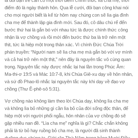
là đôi bạn trẻ cần có một thời điểm chính thức lìa cha mẹ, thời
điểm đó là ngày thành hôn. Qua lễ cưới, đôi bạn công khai nói
cho mọi người biết là kể từ hôm nay chúng con sẽ lìa gia đình
cha mẹ để thành lập gia đình mới. Sau đó, cô dâu chú rể đến
bước thứ hai là gắn bó với nhau tức là được chính thức công
nhận là vợ chồng và rồi mới đến bước thứ ba là trở nên một
thịt, tức là hiệp một trong thân xác. Vì chính Đức Chúa Trời
phán truyền: “Người nam sẽ lìa cha mẹ mà gắn bó với vợ mình
và cả hai trở nên một thịt,” nên đây là nguyên tắc vô cùng quan
trọng. Nguyên tắc này được nhắc lại hai lần trong Phúc Âm:
Ma-thi-ơ 19:5 và Mác 10:7-8, khi Chúa Giê-xu dạy về hôn nhân,
và sứ đồ Phao-lô nhắc lại nguyên tắc này khi dạy về đạo vợ
chồng (Thư Ê-phê-sô 5:31).
Vợ chồng nào không làm theo lời Chúa dạy, không lìa cha mẹ
và không lìa bỏ những gì cần lìa bỏ của đời sống độc thân, để
hiệp một với người phối ngẫu, hôn nhân của vợ chồng đó sẽ
gặp nhiều nan đề. “Lìa cha mẹ” nghĩa là gì? Chắc chắn không
phải là từ bỏ hay ruồng bỏ cha mẹ, là người đã sinh thành
dưỡng dục chúng ta. Giới răn Thứ Năm trong bảng Mười Điều