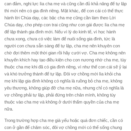
can đảm, nghị lực lìa cha mẹ và cũng cần đủ khả năng để tự lập
thì mới nên có gia đình riêng. Mặt khác, để con cái có thể thực
hành lời Chúa dạy, các bậc cha mẹ cũng cần làm theo Lời
Chúa dạy, cho phép con trai cũng như con gái được lìa cha mẹ
để lập thành gia đình mới. Nếu vì lý do kinh tế, vì học hành
chưa xong, chưa có việc làm để nuôi sống gia đình, tức là
người con chưa sẵn sàng để tự lập, cha mẹ nên khuyên con
chờ đợi thêm một thời gian rồi hãy cưới vợ. Cha mẹ không nên
khuyến khích hay tạo điều kiện cho con nương nhờ cha mẹ, tùy
thuộc cha mẹ khi đã có gia đình riêng, vì như thế con cái sẽ ỷ lại
và khó trưởng thành để tự lập. Đôi vợ chồng mới lìa khỏi cha
mẹ khi lập gia đình không có nghĩa là ruồng bỏ cha mẹ, không
yêu thương, không giúp đỡ cha mẹ nữa, nhưng chỉ có nghĩa là
vợ chồng phải tự lập, phải đứng trên chân mình, không tùy
thuộc vào cha mẹ và không ở dưới thẩm quyền của cha mẹ
nữa.
Trong trường hợp cha mẹ già yếu hoặc quá đơn chiếc, cần có
con ở gần để chăm sóc, đôi vợ chồng mới có thể sống chung