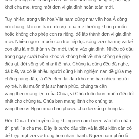
khỏi cha mẹ, trong một đơn vị gia đình hoàn toàn mới.
Tuy nhiên, trong văn hóa Việt nam cũng như văn hóa Á đông
nói chung, khi con trai cưới vợ, cha mẹ thường không muốn
hoặc không cho phép con ra riêng, để lập thành đơn vị gia đình
mới. Nhiều người muốn con trai tiếp tục sống với cha mẹ và kể
con dâu là một thành viên mới, thêm vào gia đình. Nhiều cô dâu
trong ngày cưới buồn khóc vì không biết về nhà chồng sẽ gặp
điều gì, đời sống sẽ như thế nào. Chúng ta cũng đều đã nghe,
đã biết, và có lẽ nhiều người cũng kinh nghiệm nan đề giữa mẹ
chồng nàng dâu, là điều đem lại đau khổ cho bao nhiêu người
vợ trẻ. Nếu muốn thật sự hạnh phúc, chúng ta cần
vâng theo mạng lệnh của Chúa, vì Chúa luôn luôn muốn điều tốt
nhất cho chúng ta. Chúa ban mạng lệnh cho chúng ta
vâng theo vì Ngài muốn ban phước cho đời sống chúng ta.
Đức Chúa Trời truyền rằng khi người nam bước vào hôn nhân
thì phải lìa cha mẹ. Đây là bước đầu tiên và là điều kiện cần có
để hiệp một với vợ trong hôn nhân thánh. Người nam phải đủ