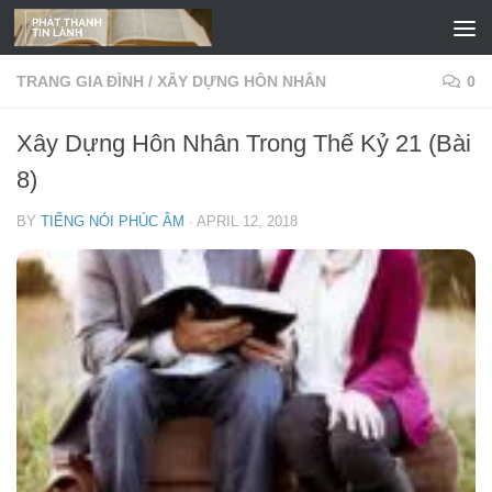
Skip to content
TRANG GIA ĐÌNH
/
XÂY DỰNG HÔN NHÂN
0
Xây Dựng Hôn Nhân Trong Thế Kỷ 21 (Bài
8)
BY
TIẾNG NÓI PHÚC ÂM
·
APRIL 12, 2018