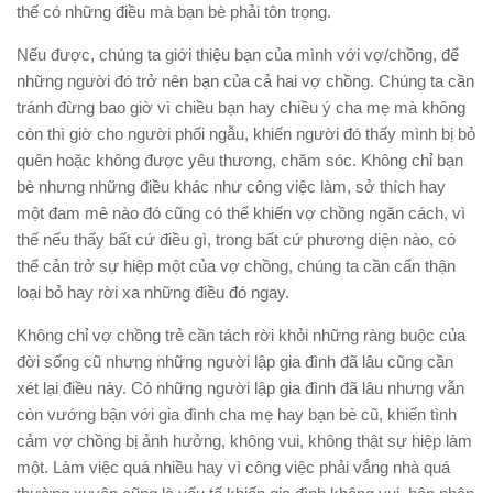
thế có những điều mà bạn bè phải tôn trọng.
Nếu được, chúng ta giới thiệu bạn của mình với vợ/chồng, để
những người đó trở nên bạn của cả hai vợ chồng. Chúng ta cần
tránh đừng bao giờ vì chiều bạn hay chiều ý cha mẹ mà không
còn thì giờ cho người phối ngẫu, khiến người đó thấy mình bị bỏ
quên hoặc không được yêu thương, chăm sóc. Không chỉ bạn
bè nhưng những điều khác như công việc làm, sở thích hay
một đam mê nào đó cũng có thể khiến vợ chồng ngăn cách, vì
thế nếu thấy bất cứ điều gì, trong bất cứ phương diện nào, có
thể cản trở sự hiệp một của vợ chồng, chúng ta cần cẩn thận
loại bỏ hay rời xa những điều đó ngay.
Không chỉ vợ chồng trẻ cần tách rời khỏi những ràng buộc của
đời sống cũ nhưng những người lập gia đình đã lâu cũng cần
xét lại điều này. Có những người lập gia đình đã lâu nhưng vẫn
còn vướng bận với gia đình cha mẹ hay bạn bè cũ, khiến tình
cảm vợ chồng bị ảnh hưởng, không vui, không thật sự hiệp làm
một. Làm việc quá nhiều hay vì công việc phải vắng nhà quá