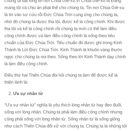
chúng ta đặt lòng tin nơi Chúa Giê-xu vì Chúa Giê-xu là Đấng
mang tội và chịu án phạt thế cho chúng ta. Tin nơi Chúa Giê-xu
là tin vào sự cứu rỗi Đức Chúa Trời cung ứng cho chúng ta,
nhờ đó chúng ta được tha tội, được kể là công chính. Khi được
tha tội và kể là công chính rồi chúng ta mới có thể làm điều
công chính được và làm điều công chính là sống theo tiêu
chuẩn của Đức Chúa Trời. Tiêu chuẩn đó được ghi trong Kinh
Thánh là Lời Đức Chúa Trời. Kinh Thánh là khuôn vàng thước
ngọc cho chúng ta noi theo. Sống theo lời Kinh Thánh dạy chính
là làm điều công chính.
Điều thứ hai Thiên Chúa đòi hỏi chúng ta làm để được kể là
thiện lành là:
Ưa sự nhân từ
“Ưa sự nhân từ” nghĩa là yêu thích lòng nhân từ hay đeo đuổi,
sống với lòng nhân. Chúng ta phải làm điều công chính nhưng
cũng phải sống với lòng nhân từ. Sống nhân từ là sống giống
như cách Thiên Chúa đối xử với chúng ta. Chúng ta là những tội