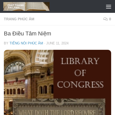
Skip to content
TRANG PHÚC ÂM
0
Ba Điều Tâm Niệm
BY
TIẾNG NÓI PHÚC ÂM
·
JUNE 11, 2024