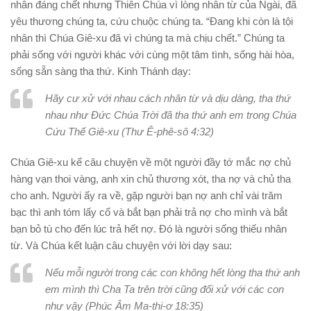
nhân đáng chết nhưng Thiên Chúa vì lòng nhân từ của Ngài, đã
yêu thương chúng ta, cứu chuộc chúng ta. “Đang khi còn là tội
nhân thì Chúa Giê-xu đã vì chúng ta mà chịu chết.” Chúng ta
phải sống với người khác với cùng một tâm tình, sống hài hòa,
sống sẵn sàng tha thứ. Kinh Thánh dạy:
Hãy cư xử với nhau cách nhân từ và dịu dàng, tha thứ
nhau như Đức Chúa Trời đã tha thứ anh em trong Chúa
Cứu Thế Giê-xu (Thư Ê-phê-sô 4:32)
Chúa Giê-xu kể câu chuyện về một người đầy tớ mắc nợ chủ
hàng vạn thoi vàng, anh xin chủ thương xót, tha nợ và chủ tha
cho anh. Người ấy ra về, gặp người bạn nợ anh chỉ vài trăm
bạc thì anh tóm lấy cổ và bắt bạn phải trả nợ cho mình và bắt
bạn bỏ tù cho đến lúc trả hết nợ. Đó là người sống thiếu nhân
từ. Và Chúa kết luận câu chuyện với lời dạy sau:
Nếu mỗi người trong các con không hết lòng tha thứ anh
em mình thì Cha Ta trên trời cũng đối xử với các con
như vậy (Phúc Âm Ma-thi-ơ 18:35)