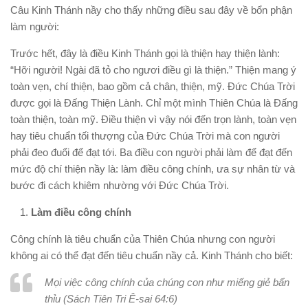
Câu Kinh Thánh nầy cho thấy những điều sau đây về bổn phận
làm người:
Trước hết, đây là điều Kinh Thánh gọi là thiện hay thiện lành:
“Hỡi người! Ngài đã tỏ cho ngươi điều gì là thiện.” Thiện mang ý
toàn vẹn, chí thiện, bao gồm cả chân, thiện, mỹ. Đức Chúa Trời
được gọi là Đấng Thiện Lành. Chỉ một mình Thiên Chúa là Đấng
toàn thiện, toàn mỹ. Điều thiện vì vậy nói đến trọn lành, toàn vẹn
hay tiêu chuẩn tối thượng của Đức Chúa Trời mà con người
phải đeo đuổi để đạt tới. Ba điều con người phải làm để đạt đến
mức độ chí thiện nầy là: làm điều công chính, ưa sự nhân từ và
bước đi cách khiêm nhường với Đức Chúa Trời.
Làm điều công chính
Công chính là tiêu chuẩn của Thiên Chúa nhưng con người
không ai có thể đạt đến tiêu chuẩn nầy cả. Kinh Thánh cho biết:
Mọi việc công chính của chúng con như miếng giẻ bẩn
thỉu (Sách Tiên Tri Ê-sai 64:6)