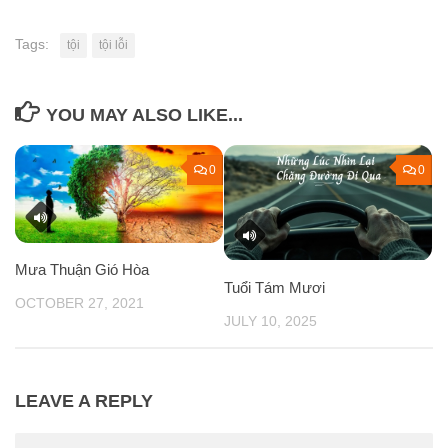
Tags:
tội
tội lỗi
YOU MAY ALSO LIKE...
0
0
Mưa Thuận Gió Hòa
Tuổi Tám Mươi
OCTOBER 27, 2021
JULY 10, 2025
LEAVE A REPLY