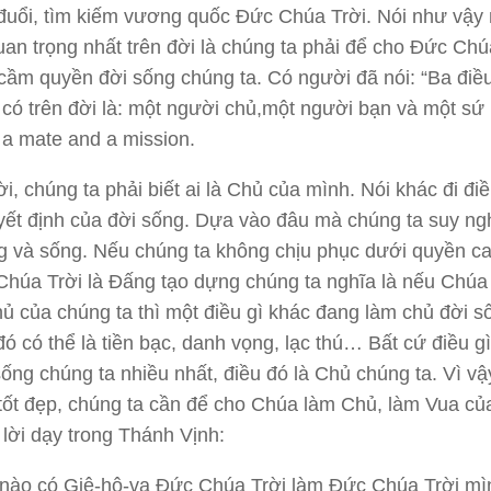
đuổi, tìm kiếm vương quốc Đức Chúa Trời. Nói như vậy
quan trọng nhất trên đời là chúng ta phải để cho Đức Chú
cầm quyền đời sống chúng ta. Có người đã nói: “Ba điề
 có trên đời là: một người chủ,một người bạn và một sứ
 a mate and a mission.
i, chúng ta phải biết ai là Chủ của mình. Nói khác đi điề
yết định của đời sống. Dựa vào đâu mà chúng ta suy ngh
 và sống. Nếu chúng ta không chịu phục dưới quyền cai 
húa Trời là Đấng tạo dựng chúng ta nghĩa là nếu Chúa
hủ của chúng ta thì một điều gì khác đang làm chủ đời s
ó có thể là tiền bạc, danh vọng, lạc thú… Bất cứ điều gì
sống chúng ta nhiều nhất, điều đó là Chủ chúng ta. Vì vậ
tốt đẹp, chúng ta cần để cho Chúa làm Chủ, làm Vua củ
lời dạy trong Thánh Vịnh:
 nào có Giê-hô-va Đức Chúa Trời làm Đức Chúa Trời mì