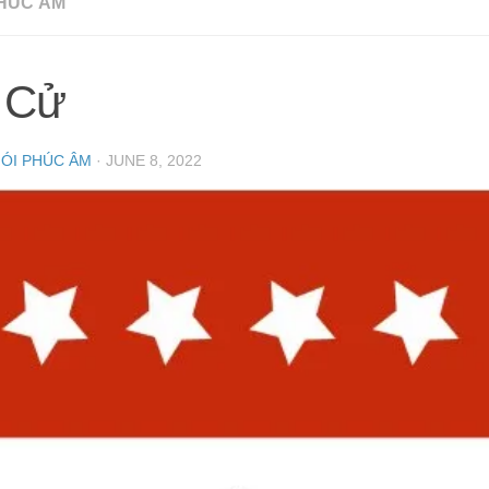
HÚC ÂM
 Cử
NÓI PHÚC ÂM
·
JUNE 8, 2022