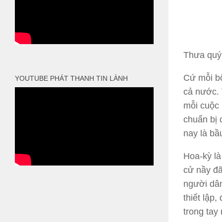
Thưa quý 
Cứ mỗi bố
YOUTUBE PHÁT THANH TIN LÀNH
cả nước. 
mỗi cuộc 
chuẩn bị 
nay là bầu
Hoa-kỳ là
cử nầy đã
người dân
thiết lập
trong tay