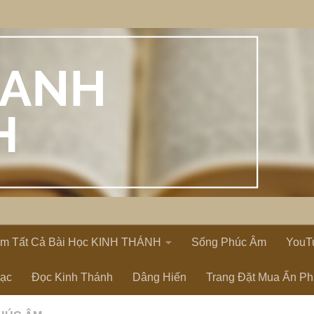
em Tất Cả Bài Học KINH THÁNH
Sống Phúc Âm
YouT
Lạc
Đọc Kinh Thánh
Dâng Hiến
Trang Đặt Mua Ấn P