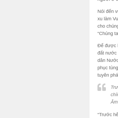
Nói đến v
xu làm Vu
cho chúng
“Chúng ta 
Để được l
đất nước 
dân Nước 
phục tùng
tuyên phá
Trư
chí
Âm 
“Trước hế