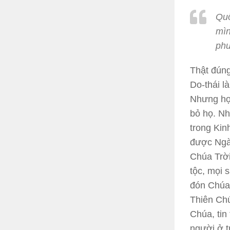
Quố
mìn
phư
Thật đúng
Do-thái l
Nhưng họ 
bỏ họ. Nh
trong Kin
được Ngà
Chúa Trời
tộc, mọi 
đón Chúa,
Thiên Ch
Chúa, tin
người ở t