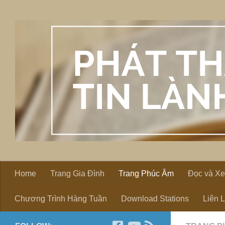
Skip to content
Home
Trang Gia Đình
Trang Phúc Âm
Đọc và X
Chương Trình Hàng Tuần
Download Stations
Liên 