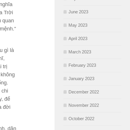
 nghĩa
June 2023
a Trời
u quan
May 2023
 mệnh.”
April 2023
u gì là
March 2023
ĩ,
February 2023
trị
 không
January 2023
ống.
 chi
December 2022
y, để
November 2022
a đời
October 2022
nh, dân