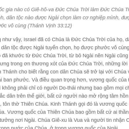
c gia nào có Giê-hô-va Đức Chúa Trời làm Đức Chúa Tr
h, dân tộc nào được Ngài chọn làm cơ nghiệp mình, đư
ớc vô cùng (Thánh Vịnh 33:12)
 như vậy, Israel đã có Chúa là Đức Chúa Trời của họ, d
à dân tộc được Ngài tuyển chọn, họ được phước vô cùng
đã khước từ Đức Chúa Trời, từ bỏ Ngài nên Ngài cũng
ưng trong ơn thương xót của Đức Chúa Trời, những lời ti
h Thánh cho biết rằng con dân Chúa sẽ trở lại với Chúa 
i ban phước. Và điều quan trọng hơn, vương quốc của
 không phải chỉ có người Do-thái nhưng bao gồm mọi 
sắc dân trên thế giới, bất cứ người nào mở rộng tâm hồn 
 tôn thờ Thiên Chúa. Kinh Thánh gọi đó là vương quốc
úa. Vương quốc của Thiên Chúa bao gồm bất cứ ai thần
 tưởng nơi Ngài. Chúa Giê-xu là Vua và người tin nhận 
rong nước của Chúa, ở trong vương quốc của Ngài.