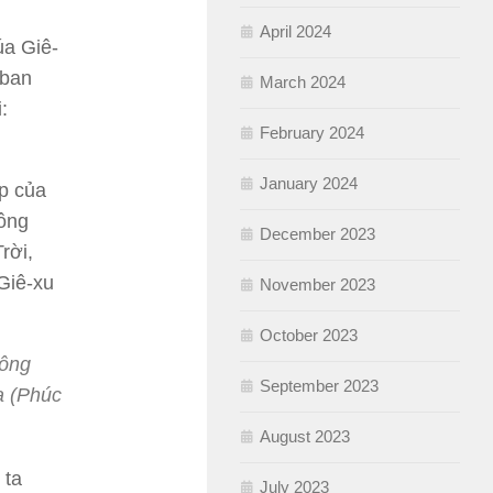
April 2024
úa Giê-
 ban
March 2024
:
February 2024
January 2024
p của
công
December 2023
rời,
Giê-xu
November 2023
October 2023
công
September 2023
a (Phúc
August 2023
 ta
July 2023