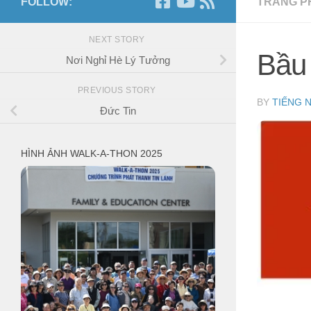
FOLLOW:
TRANG P
NEXT STORY
Bầu
Nơi Nghỉ Hè Lý Tưởng
PREVIOUS STORY
BY
TIẾNG 
Đức Tin
HÌNH ẢNH WALK-A-THON 2025