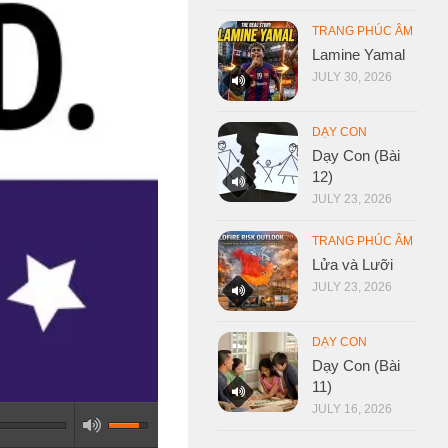
TRANG PHÚC ÂM
Lamine Yamal
JULY 30, 2026
DẠY CON
Dạy Con (Bài
12)
JULY 23, 2026
TRANG PHÚC ÂM
Lửa và Lưỡi
JULY 23, 2026
DẠY CON
Dạy Con (Bài
11)
JULY 16, 2026