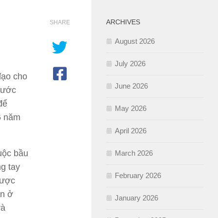
ARCHIVES
SHARE
August 2026
July 2026
đạo cho
June 2026
rước
để
May 2026
6 năm
April 2026
uộc bầu
March 2026
g tay
February 2026
được
ền ở
January 2026
và