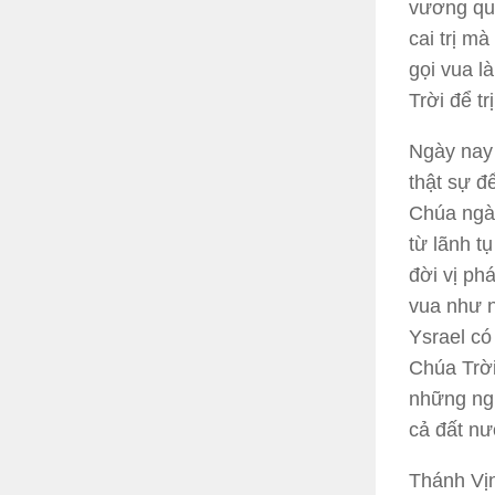
vương quy
cai trị m
gọi vua là
Trời để tr
Ngày nay
thật sự đ
Chúa ngày
từ lãnh t
đời vị ph
vua như n
Ysrael có
Chúa Trời
những ngư
cả đất nư
Thánh Vịn