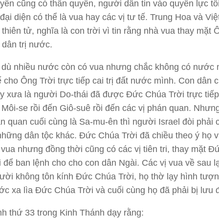
ền cũng có thần quyền, người dân tin vào quyền lực tố
à đại diện có thể là vua hay các vị tư tế. Trung Hoa và Vi
 thiên tử, nghĩa là con trời vì tin rằng nhà vua thay mặt 
ị dân trị nước.
 dù nhiều nước còn có vua nhưng chắc không có nước 
ể cho Ông Trời trực tiếp cai trị đất nước mình. Con dân 
 xưa là người Do-thái đã được Đức Chúa Trời trực tiếp c
ụ Môi-se rồi đến Giô-suê rồi đến các vị phán quan. Nhưn
án quan cuối cùng là Sa-mu-ên thì người Israel đòi phải 
hững dân tộc khác. Đức Chúa Trời đã chiều theo ý họ v
 vua nhưng đồng thời cũng có các vị tiên tri, thay mặt Đ
 để ban lệnh cho cho con dân Ngài. Các vị vua về sau lạ
ời không tôn kính Đức Chúa Trời, họ thờ lạy hình tượn
ớc xa lìa Đức Chúa Trời và cuối cùng họ đã phải bị lưu 
h thứ 33 trong Kinh Thánh dạy rằng: