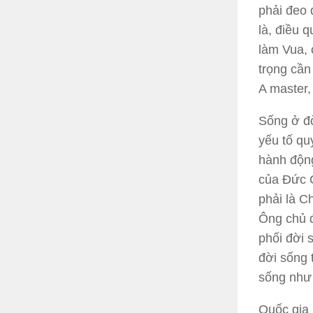
phải đeo 
là, điều 
làm Vua, 
trọng cần
A master,
Sống ở đờ
yếu tố qu
hành động
của Đức C
phải là C
Ông chủ đ
phối đời 
đời sống 
sống như 
Quốc gia