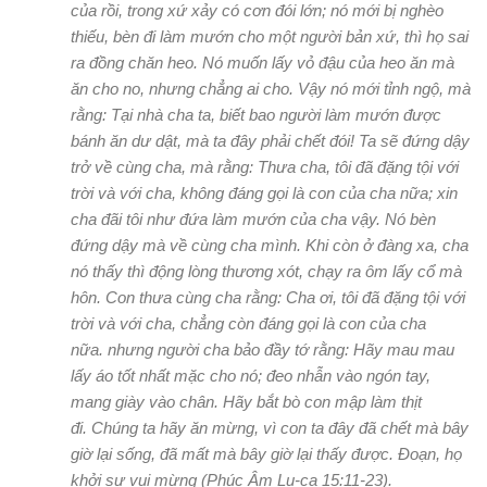
của rồi, trong xứ xảy có cơn đói lớn; nó mới bị nghèo
thiếu, bèn đi làm mướn cho một người bản xứ, thì họ sai
ra đồng chăn heo.
Nó muốn lấy vỏ đậu của heo ăn mà
ăn cho no, nhưng chẳng ai cho.
Vậy nó mới tỉnh ngộ, mà
rằng: Tại nhà cha ta, biết bao người làm mướn được
bánh ăn dư dật, mà ta đây phải chết đói! Ta sẽ đứng dậy
trở về cùng cha, mà rằng: Thưa cha, tôi đã đặng tội với
trời và với cha, không đáng gọi là con của cha nữa; xin
cha đãi tôi như đứa làm mướn của cha vậy.
Nó bèn
đứng dậy mà về cùng cha mình.
Khi còn ở đàng xa, cha
nó thấy thì động lòng thương xót, chạy ra ôm lấy cổ mà
hôn.
Con thưa cùng cha rằng: Cha ơi, tôi đã đặng tội với
trời và với cha, chẳng còn đáng gọi là con của cha
nữa.
nhưng
người cha bảo đầy tớ rằng: Hãy mau mau
lấy áo tốt nhất mặc cho nó; đeo nhẫn vào ngón tay,
mang giày vào chân.
Hãy bắt bò con mập làm thịt
đi.
Chúng ta hãy ăn mừng, vì con ta đây đã chết mà bây
giờ lại sống, đã mất mà bây giờ lại thấy được.
Ðoạn, họ
khởi sự vui mừng (Phúc Âm Lu-ca 15:11-23).