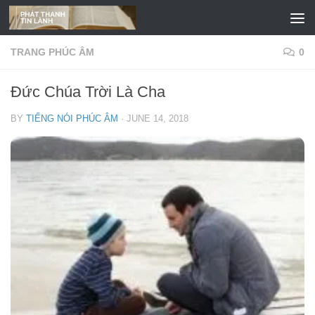
Skip to content
TRANG PHÚC ÂM
0
Đức Chúa Trời Là Cha
BY
TIẾNG NÓI PHÚC ÂM
·
JUNE 14, 2018