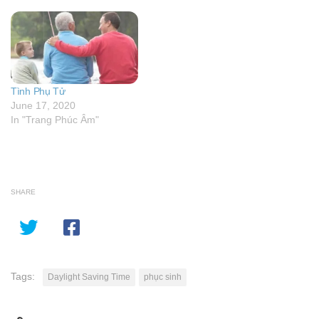
Tình Phụ Tử
June 17, 2020
In "Trang Phúc Âm"
SHARE
Tags:
Daylight Saving Time
phục sinh