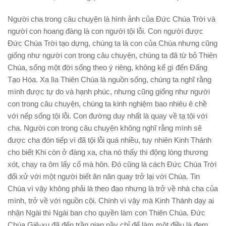
Người cha trong câu chuyện là hình ảnh của Ðức Chúa Trời và
người con hoang đàng là con người tội lỗi.
Con người được
Ðức Chúa Trời tạo dựng, chúng ta là con của Chúa nhưng cũng
giống như người con trong câu chuyện, chúng ta đã từ bỏ Thiên
Chúa, sống một đời sống
theo
ý riêng, không kể gì đến Ðấng
Tạo Hóa. Xa lìa Thiên Chúa là nguồn sống, chúng ta nghĩ rằng
mình được tự do và hạnh phúc, nhưng cũng giống như người
con trong câu chuyện, chúng ta kinh nghiệm bao nhiêu ê chề
với nếp sống tội lỗi. Con đường duy nhất là quay về tạ tội với
cha. Người con trong câu chuyện không nghĩ rằng mình sẽ
được cha đón tiếp vì đã tội lỗi quá nhiều, tuy nhiên Kinh Thánh
cho biết Khi còn ở đàng xa, cha nó thấy thì động lòng thương
xót, chạy ra ôm lấy cổ mà hôn.
Ðó cũng là cách Ðức Chúa Trời
đối xử với một người biết ăn năn quay trở lại với Chúa.
Tin
Chúa vì vậy không phải là
theo
đạo nhưng là trở về nhà cha của
mình, trở về với nguồn cội. Chính vì vậy mà Kinh Thánh dạy ai
nhận Ngài thì Ngài ban cho quyền làm con Thiên Chúa.
Ðức
Chúa Giê-xu đã đến trần gian nầy chỉ để làm một điều là đem