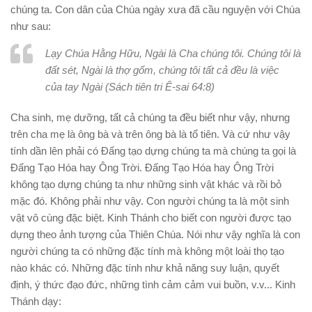
chúng ta. Con dân của Chúa ngày xưa đã cầu nguyện với Chúa
như sau:
Lạy Chúa Hằng Hữu, Ngài là Cha chúng tôi. Chúng tôi là
đất sét, Ngài là thợ gốm, chúng tôi tất cả đều là việc
của
tay
Ngài (Sách tiên tri Ê-sai 64:8)
Cha sinh, mẹ dưỡng, tất cả chúng ta đều biết như vậy, nhưng
trên cha mẹ là ông bà và trên ông bà là tổ tiên. Và cứ như vậy
tính dần lên phải có Ðấng tạo dựng chúng ta mà chúng ta gọi là
Ðấng Tạo Hóa hay Ông Trời. Ðấng Tạo Hóa hay Ông Trời
không tạo dựng chúng ta như những sinh vật khác và rồi bỏ
mặc đó.
Không phải như vậy.
Con người chúng ta là một sinh
vật vô cùng đặc biệt. Kinh Thánh cho biết con người được tạo
dựng
theo
ảnh tượng của Thiên Chúa. Nói như vậy nghĩa là con
người chúng ta có những đặc tính mà không một loài thọ tạo
nào khác có. Những đặc tính như khả năng suy luận, quyết
định, ý thức đạo đức, những tình cảm cảm vui buồn, v.v
..
. Kinh
Thánh dạy: