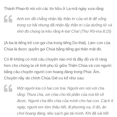
Thánh Phao-lô nói với các tín hữu ở La-mã ngày xưa rằng:
Anh em đã chẳng nhận lấy thần trí của nô lệ để sống
trong sợ hãi nhưng đã nhận lấy thần trí của dưỡng tử và
nhờ đó chúng ta kêu rằng A-ba! Cha! (Thư Rô-ma 8:15)
(
A-ba
là tiếng trẻ con gọi cha trong tiếng Do-thái).
Làm con của
Chúa là được quyền gọi Chúa bằng tiếng gọi thân mật đó.
Có lẽ không có một câu chuyện nào mô tả đầy đủ và rõ ràng
hơn cho chúng ta về tình phụ tử giữa Thiên Chúa và con người
bằng câu chuyện người con hoang đàng trong Phúc Âm.
Chuyện nầy do chính Chúa Giê-xu kể như sau:
Một người
kia
có hai con trai. Người em nói với cha
rằng: Thưa cha, xin chia cho tôi phần của mà tôi sẽ
được.
Người cha liền chia của mình cho hai con.
Cách ít
ngày, người em tóm thâu hết, đi phương xa, ở đó, ăn
chơi hoang đàng, tiêu sạch gia tài mình.
Khi đã xài hết