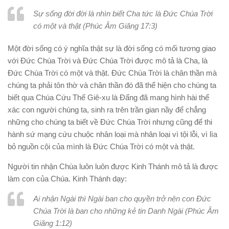
Sự sống đời đời là nhìn biết Cha tức là Ðức Chúa Trời
có một và thật (Phúc Âm Giăng 17:3)
Một đời sống có ý nghĩa thật sự là đời sống có mối tương giao
với Ðức Chúa Trời và Ðức Chúa Trời được mô tả là Cha, là
Ðức Chúa Trời có một và thật.
Ðức Chúa Trời là chân thần mà
chúng ta phải tôn thờ và chân thần đó đã thể hiện cho chúng ta
biết qua Chúa Cứu Thế Giê-xu là Ðấng đã mang hình hài thể
xác con người chúng ta, sinh ra trên trần gian nầy để chẳng
những cho chúng ta biết về Ðức Chúa Trời nhưng cũng để thi
hành sứ mạng cứu chuộc nhân loại mà nhân loại vì tội lỗi, vì lìa
bỏ nguồn cội của mình là Ðức Chúa Trời có một và thật.
Người tin nhận Chúa luôn luôn được Kinh Thánh mô tả là được
làm con của Chúa. Kinh Thánh dạy:
Ai nhận Ngài thì Ngài ban cho quyền trở nên con Ðức
Chúa Trời là ban cho những kẻ tin Danh Ngài (Phúc Âm
Giăng 1:12)